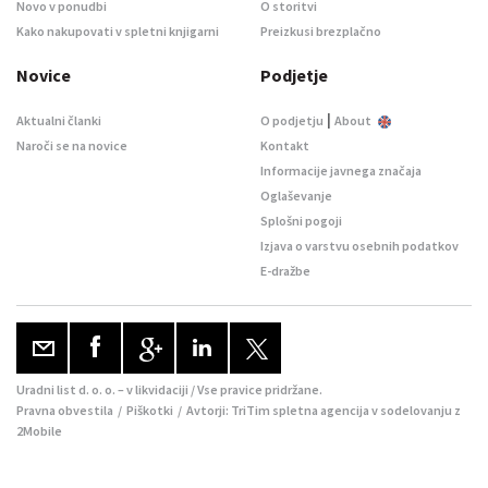
Novo v ponudbi
O storitvi
Kako nakupovati v spletni knjigarni
Preizkusi brezplačno
Novice
Podjetje
|
Aktualni članki
O podjetju
About
Naroči se na novice
Kontakt
Informacije javnega značaja
Oglaševanje
Splošni pogoji
Izjava o varstvu osebnih podatkov
E-dražbe
Uradni list d. o. o. – v likvidaciji / Vse pravice pridržane.
Pravna obvestila
/
Piškotki
/ Avtorji:
TriTim spletna agencija
v sodelovanju z
2Mobile