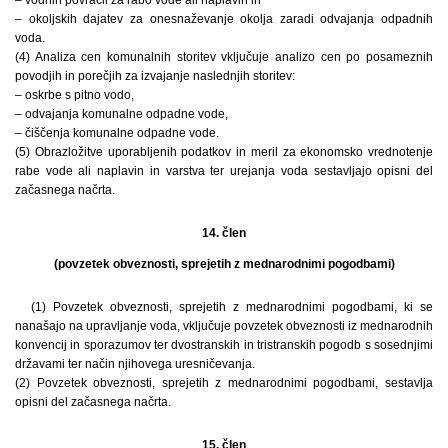
– okoljskih dajatev za onesnaževanje okolja zaradi odvajanja odpadnih
voda.
(4) Analiza cen komunalnih storitev vključuje analizo cen po posameznih
povodjih in porečjih za izvajanje naslednjih storitev:
– oskrbe s pitno vodo,
– odvajanja komunalne odpadne vode,
– čiščenja komunalne odpadne vode.
(5) Obrazložitve uporabljenih podatkov in meril za ekonomsko vrednotenje
rabe vode ali naplavin in varstva ter urejanja voda sestavljajo opisni del
začasnega načrta.
14. člen
(povzetek obveznosti, sprejetih z mednarodnimi pogodbami)
(1) Povzetek obveznosti, sprejetih z mednarodnimi pogodbami, ki se
nanašajo na upravljanje voda, vključuje povzetek obveznosti iz mednarodnih
konvencij in sporazumov ter dvostranskih in tristranskih pogodb s sosednjimi
državami ter način njihovega uresničevanja.
(2) Povzetek obveznosti, sprejetih z mednarodnimi pogodbami, sestavlja
opisni del začasnega načrta.
15. člen