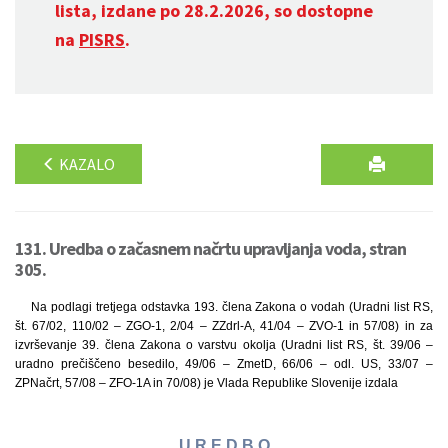
lista, izdane po 28.2.2026, so dostopne
na
PISRS
.
KAZALO
131. Uredba o začasnem načrtu upravljanja voda, stran
305.
Na podlagi tretjega odstavka 193. člena Zakona o vodah (Uradni list RS,
št. 67/02, 110/02 – ZGO-1, 2/04 – ZZdrl-A, 41/04 – ZVO-1 in 57/08) in za
izvrševanje 39. člena Zakona o varstvu okolja (Uradni list RS, št. 39/06 –
uradno prečiščeno besedilo, 49/06 – ZmetD, 66/06 – odl. US, 33/07 –
ZPNačrt, 57/08 – ZFO-1A in 70/08) je Vlada Republike Slovenije izdala
U R E D B O