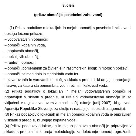
8. člen
(prikaz območij s posebnimi zahtevami)
(1) Prikaz podatkov o lokacijah in mejah območij s posebnimi zahtevami
obsega ločene prikaze:
– vodovarstvenih območij,
– območij kopalnih voda,
– poplavnih območij,
– občutljivih območij,
– ranljivih območij,
– območij, pomembnih za življenje in rast morskih školjk in morskih polžev,
– območij salmonidnih in ciprinidnih voda ter
– zavarovanih in varovanih območij v skladu s predpisi, ki urejajo ohranjanje
narave, za katera sta pomembna vodni režim in kakovost voda.
(2) Prikaz podatkov o lokacijah in mejah vodovarstvenih območij je
pripravljen v skladu s predpisi, ki urejajo vodovarstvena območja in so
vključeni v register vodovarstvenih območij (stanje junij 2007), ki ga vodi
Agencija Republike Slovenije za okolje (v nadaljnjem besedilu: agencija).
(3) Prikaz podatkov o lokacijah in mejah območij kopalnih voda je pripravljen
v skladu s predpisi, ki urejajo kopalne vode.
(4) Prikaz podatkov o lokacijah in mejah poplavnih območij je pripravljen v
skladu s predpisom, ki ureja metodologijo za določanje območij, ogroženih