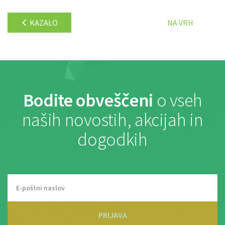
KAZALO
NA VRH
Bodite obveščeni
o vseh
naših novostih, akcijah in
dogodkih
PRIJAVA