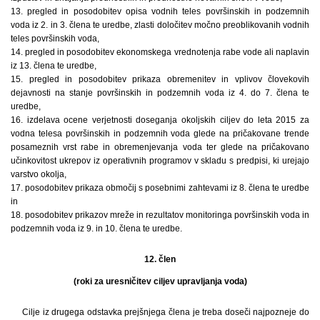
13. pregled in posodobitev opisa vodnih teles površinskih in podzemnih
voda iz 2. in 3. člena te uredbe, zlasti določitev močno preoblikovanih vodnih
teles površinskih voda,
14. pregled in posodobitev ekonomskega vrednotenja rabe vode ali naplavin
iz 13. člena te uredbe,
15. pregled in posodobitev prikaza obremenitev in vplivov človekovih
dejavnosti na stanje površinskih in podzemnih voda iz 4. do 7. člena te
uredbe,
16. izdelava ocene verjetnosti doseganja okoljskih ciljev do leta 2015 za
vodna telesa površinskih in podzemnih voda glede na pričakovane trende
posameznih vrst rabe in obremenjevanja voda ter glede na pričakovano
učinkovitost ukrepov iz operativnih programov v skladu s predpisi, ki urejajo
varstvo okolja,
17. posodobitev prikaza območij s posebnimi zahtevami iz 8. člena te uredbe
in
18. posodobitev prikazov mreže in rezultatov monitoringa površinskih voda in
podzemnih voda iz 9. in 10. člena te uredbe.
12. člen
(roki za uresničitev ciljev upravljanja voda)
Cilje iz drugega odstavka prejšnjega člena je treba doseči najpozneje do