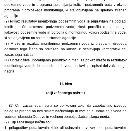
podzemne vode in programa spremljanja količin podzemnih voda v okviru
programa hidrološkega monitoringa, ki sta objavljena na spletnih straneh
agencije.
(2) Prikaz rezultatov monitoringa podzemnih voda je pripravljen na podlagi
letnih poročil kakovosti podzemnih voda, zlasti poročila o monitoringu
kakovosti podzemne vode in poročila o monitoringu količin podzemne vode,
ki sta objavljena na spletnih straneh agencije.
(3) Mreže in rezultati monitoringa podzemnih voda iz prvega in drugega
odstavka tega člena so prikazani na kartah, ki sestavljajo kartografski del
začasnega načrta.
(4) Obrazložitve uporabljenih podatkov in meril za prikaz mreže in rezultatov
monitoringa vodnih teles podzemnih voda sestavljajo opisni del začasnega
načrta.
11. člen
(cilji začasnega načrta)
(1) Cilji začasnega načrta so oblikovani tako, da zagotavljajo izvedbo
nalog za prehod na nov sistem načrtovanja in izvajanja upravljanja voda na
vodnem območju Donave in vodnem območju Jadranskega morja.
(2) Cilji začasnega načrta so:
1. prilagoditev podatkovnih zbirk ali ustreznih povezav med podatkovnimi