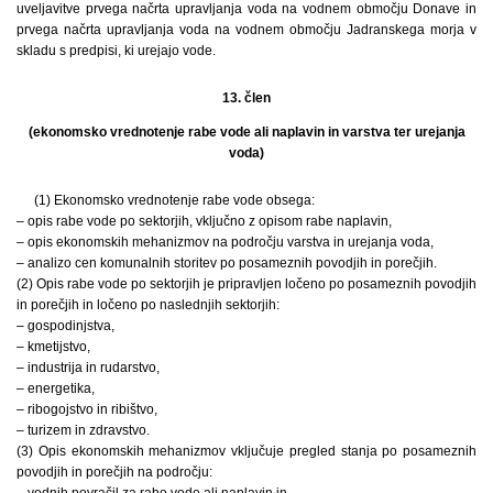
uveljavitve prvega načrta upravljanja voda na vodnem območju Donave in
prvega načrta upravljanja voda na vodnem območju Jadranskega morja v
skladu s predpisi, ki urejajo vode.
13. člen
(ekonomsko vrednotenje rabe vode ali naplavin in varstva ter urejanja
voda)
(1) Ekonomsko vrednotenje rabe vode obsega:
– opis rabe vode po sektorjih, vključno z opisom rabe naplavin,
– opis ekonomskih mehanizmov na področju varstva in urejanja voda,
– analizo cen komunalnih storitev po posameznih povodjih in porečjih.
(2) Opis rabe vode po sektorjih je pripravljen ločeno po posameznih povodjih
in porečjih in ločeno po naslednjih sektorjih:
– gospodinjstva,
– kmetijstvo,
– industrija in rudarstvo,
– energetika,
– ribogojstvo in ribištvo,
– turizem in zdravstvo.
(3) Opis ekonomskih mehanizmov vključuje pregled stanja po posameznih
povodjih in porečjih na področju:
– vodnih povračil za rabo vode ali naplavin in