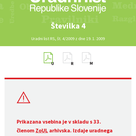
Številka 4
Uradni list RS, št. 4/2009 z dne 19. 1. 2009
Prikazana vsebina je v skladu s 33.
členom
ZoUL
arhivska. Izdaje uradnega