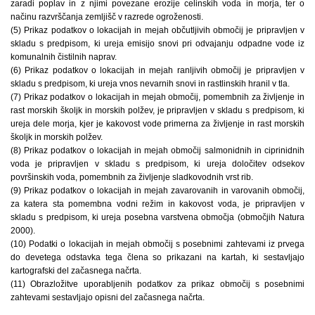
zaradi poplav in z njimi povezane erozije celinskih voda in morja, ter o
načinu razvrščanja zemljišč v razrede ogroženosti.
(5) Prikaz podatkov o lokacijah in mejah občutljivih območij je pripravljen v
skladu s predpisom, ki ureja emisijo snovi pri odvajanju odpadne vode iz
komunalnih čistilnih naprav.
(6) Prikaz podatkov o lokacijah in mejah ranljivih območij je pripravljen v
skladu s predpisom, ki ureja vnos nevarnih snovi in rastlinskih hranil v tla.
(7) Prikaz podatkov o lokacijah in mejah območij, pomembnih za življenje in
rast morskih školjk in morskih polžev, je pripravljen v skladu s predpisom, ki
ureja dele morja, kjer je kakovost vode primerna za življenje in rast morskih
školjk in morskih polžev.
(8) Prikaz podatkov o lokacijah in mejah območij salmonidnih in ciprinidnih
voda je pripravljen v skladu s predpisom, ki ureja določitev odsekov
površinskih voda, pomembnih za življenje sladkovodnih vrst rib.
(9) Prikaz podatkov o lokacijah in mejah zavarovanih in varovanih območij,
za katera sta pomembna vodni režim in kakovost voda, je pripravljen v
skladu s predpisom, ki ureja posebna varstvena območja (območjih Natura
2000).
(10) Podatki o lokacijah in mejah območij s posebnimi zahtevami iz prvega
do devetega odstavka tega člena so prikazani na kartah, ki sestavljajo
kartografski del začasnega načrta.
(11) Obrazložitve uporabljenih podatkov za prikaz območij s posebnimi
zahtevami sestavljajo opisni del začasnega načrta.