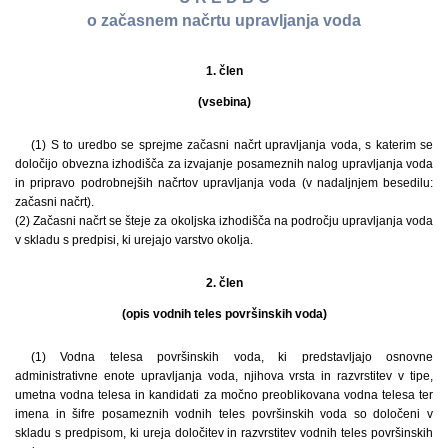
o začasnem načrtu upravljanja voda
1. člen
(vsebina)
(1) S to uredbo se sprejme začasni načrt upravljanja voda, s katerim se
določijo obvezna izhodišča za izvajanje posameznih nalog upravljanja voda
in pripravo podrobnejših načrtov upravljanja voda (v nadaljnjem besedilu:
začasni načrt).
(2) Začasni načrt se šteje za okoljska izhodišča na področju upravljanja voda
v skladu s predpisi, ki urejajo varstvo okolja.
2. člen
(opis vodnih teles površinskih voda)
(1) Vodna telesa površinskih voda, ki predstavljajo osnovne
administrativne enote upravljanja voda, njihova vrsta in razvrstitev v tipe,
umetna vodna telesa in kandidati za močno preoblikovana vodna telesa ter
imena in šifre posameznih vodnih teles površinskih voda so določeni v
skladu s predpisom, ki ureja določitev in razvrstitev vodnih teles površinskih