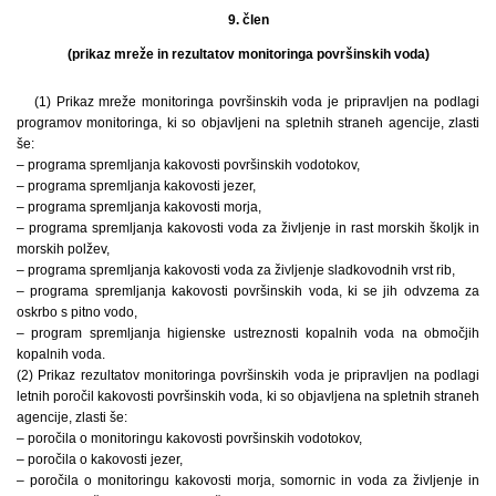
9. člen
(prikaz mreže in rezultatov monitoringa površinskih voda)
(1) Prikaz mreže monitoringa površinskih voda je pripravljen na podlagi
programov monitoringa, ki so objavljeni na spletnih straneh agencije, zlasti
še:
– programa spremljanja kakovosti površinskih vodotokov,
– programa spremljanja kakovosti jezer,
– programa spremljanja kakovosti morja,
– programa spremljanja kakovosti voda za življenje in rast morskih školjk in
morskih polžev,
– programa spremljanja kakovosti voda za življenje sladkovodnih vrst rib,
– programa spremljanja kakovosti površinskih voda, ki se jih odvzema za
oskrbo s pitno vodo,
– program spremljanja higienske ustreznosti kopalnih voda na območjih
kopalnih voda.
(2) Prikaz rezultatov monitoringa površinskih voda je pripravljen na podlagi
letnih poročil kakovosti površinskih voda, ki so objavljena na spletnih straneh
agencije, zlasti še:
– poročila o monitoringu kakovosti površinskih vodotokov,
– poročila o kakovosti jezer,
– poročila o monitoringu kakovosti morja, somornic in voda za življenje in