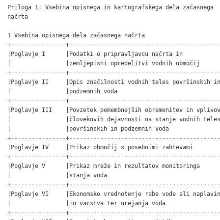
Priloga 1: Vsebina opisnega in kartografskega dela začasnega
načrta

1 Vsebina opisnega dela začasnega načrta
+----------------+---------------------------------------------+
|Poglavje I      |Podatki o pripravljavcu načrta in            |
|                |zemljepisni opredelitvi vodnih območij       |
+----------------+---------------------------------------------+
|Poglavje II     |Opis značilnosti vodnih teles površinskih in |
|                |podzemnih voda                               |
+----------------+---------------------------------------------+
|Poglavje III    |Povzetek pomembnejših obremenitev in vplivov |
|                |človekovih dejavnosti na stanje vodnih teles |
|                |površinskih in podzemnih voda                |
+----------------+---------------------------------------------+
|Poglavje IV     |Prikaz območij s posebnimi zahtevami         |
+----------------+---------------------------------------------+
|Poglavje V      |Prikaz mreže in rezultatov monitoringa       |
|                |stanja voda                                  |
+----------------+---------------------------------------------+
|Poglavje VI     |Ekonomsko vrednotenje rabe vode ali naplavin |
|                |in varstva ter urejanja voda                 |
+----------------+---------------------------------------------+
|Poglavje VII    |Povzetek obveznosti, sprejetih z             |
|                |mednarodnimi pogodbami, ki se nanašajo na    |
|                |upravljanje voda                             |
+----------------+---------------------------------------------+
|Priloge         |PRILOGA 1: Seznam strokovnih podlag,         |
|                |strokovnih navodil, metodologij in poročil   |
|                |ter virov podatkov, na podlagi katerih je    |
|                |bil izdelan načrt                            |
|                |PRILOGA 2: Seznam naslovov za stike          |
+----------------+---------------------------------------------+


2 Vsebina kartografskega dela začasnega načrta
+----------------+---------------------------------------------+
|Karta I.1       |Meja med vodnim območjem Donave in vodnim    |
|                |območjem (v nadaljnjem besedilu: VO)         |
|                |Jadranskega morja                            |
+----------------+---------------------------------------------+
|Karta I.2       |Meje porečij Mura, Drava, Sava, povodja Soče |
|                |in povodja jadranskih rek                    |
+----------------+---------------------------------------------+
|Karta I.3       |Podzemne vode, ki pripadajo VO Donave in VO  |
|                |Jadranskega morja                            |
+----------------+---------------------------------------------+
|Karta II.1      |Lokacije in meje vodnih teles površinskih    |
|                |voda                                         |
+----------------+---------------------------------------------+
|Karta II.2      |Umetna vodna telesa in kandidati za močno    |
|                |preoblikovana vodna telesa                   |
+----------------+---------------------------------------------+
|Karta II.3      |Meje hidroekoregij                           |
+----------------+---------------------------------------------+
|Karta II.4      |Referenčni odseki vodotokov                  |
+----------------+---------------------------------------------+
|Karta II.5      |Lokacije in meje vodnih teles podzemnih voda |
+----------------+---------------------------------------------+
|Karta III.1     |Pregled pomembnih točkovnih obremenitev      |
+----------------+---------------------------------------------+
|Karta III.2     |Pregled pomembnih razpršenih obremenitev z   |
|                |dušikom iz kmetijstva                        |
+----------------+---------------------------------------------+
|Karta III.3     |Pregled pomembnih razpršenih obremenitev s   |
|                |fosforjem iz kmetijstva                      |
+----------------+---------------------------------------------+
|Karta III.4     |Pregled pomembnih hidroloških obremenitev    |
+----------------+---------------------------------------------+
|Karta III.5     |Pregled pomembnih morfoloških obremenitev    |
+----------------+---------------------------------------------+
|Karta III.6     |Pregled bioloških obremenitev                |
+----------------+---------------------------------------------+
|Karta III.7     |Ocena vplivov na kemijsko stanje vodnih      |
|                |teles površinskih voda                       |
+----------------+---------------------------------------------+
|Karta III.8     |Ocena vplivov na ekološko stanje vodnih      |
|                |teles površinskih voda glede na splošne      |
|                |fizikalno-kemijske parametre                 |
+----------------+---------------------------------------------+
|Karta III.9     |Ocena vplivov na ekološko stanje vodnih      |
|                |teles površinskih voda glede na sintetična   |
|                |in nesintetična onesnaževala                 |
+----------------+---------------------------------------------+
|Karta III.10    |Ocena vplivov na ekološko stanje vodnih      |
|                |teles površinskih voda glede na biološke     |
|                |parametre                                    |
+----------------+---------------------------------------------+
|Karta III.11    |Modelirane vrednosti obremenitev podzemnih   |
|                |voda z dušikom                               |
+----------------+---------------------------------------------+
|Karta III.12    |Karta ranljivosti podzemne vode glede na     |
|                |zadrževalno sposobnost vodonosnikov          |
+----------------+---------------------------------------------+
|Karta III.13    |Ocenjene vrednosti nitratov v podzemni vodi  |
+----------------+---------------------------------------------+
|Karta III.14    |Ocena kemijskega stanja vodnih teles         |
|                |podzemne vode                                |
+----------------+---------------------------------------------+
|Karta IV.1      |Prikaz vodovarstvenih območij                |
+----------------+---------------------------------------------+
|Karta IV.2      |Prikaz območij kopalnih voda in območij      |
|                |naravnih kopališč                            |
+----------------+---------------------------------------------+
|Karta IV.3      |Opozorilna karta poplav                      |
+----------------+---------------------------------------------+
|Karta IV.4      |Prikaz delov morja, kjer je kakovost vode    |
|                |primerna za življenje in rast morskih školjk |
|                |in morskih polžev                            |
+----------------+---------------------------------------------+
|Karta IV.5A     |Prikaz občutljivih območij zaradi            |
|                |evtrofikacije v skladu s predpisi, ki        |
|                |urejajo varstvo okolja                       |
+----------------+---------------------------------------------+
|Karta IV.5B     |Prikaz občutljivih območij zaradi kopalnih   |
|                |voda v skladu s predpisi, ki urejajo varstvo |
|                |okolja                                       |
+----------------+---------------------------------------------+
|Karta IV.6      |Prikaz ranljivih območij v skladu s          |
|                |predpisi, ki urejajo varstvo okolja          |
+----------------+---------------------------------------------+
|Karta IV.7      |Prikaz zavarovanih in varovanih območij v    |
|                |skladu s predpisi, ki urejajo ohranjanje     |
|                |narave                                       |
+----------------+---------------------------------------------+
|Karta IV.8      |Prikaz odsekov površinskih voda, pomembnih   |
|                |za življenje sladkovodnih vrst rib           |
+----------------+---------------------------------------------+
|Karta V.1       |Mreža merilnih mest za spremljanje kakovosti |
|                |površinskih vodotokov                        |
+----------------+---------------------------------------------+
|Karta V.2       |Ocena kemijskega stanja površinskih          |
|                |vodotokov                                    |
+----------------+---------------------------------------------+
|Karta V.3       |Ocena saprobiološke kakovosti površinskih    |
|                |vodotokov                                    |
+----------------+---------------------------------------------+
|Karta V.4       |Mreža merilnih mest na jezerih,              |
|                |zadrževalnikih in akumulacijah, vključenih v |
|                |program spremljanja kakovosti jezer          |
+----------------+---------------------------------------------+
|Karta V.5       |Mreža merilnih mest za spremljanje kakovosti |
|                |morja                                        |
+----------------+---------------------------------------------+
|Karta V.6       |Ocena trofičnega stanja morja glede na TRIX  |
|                |indeks                                       |
+----------------+---------------------------------------------+
|Karta V.7       |Ocena kemijskega stanja morja                |
+----------------+---------------------------------------------+
|Karta V.8       |Mreža merilnih mest za spremljanje kakovosti |
|                |vode za življenje in rast morskih školjk in  |
|                |morskih polžev                               |
+----------------+---------------------------------------------+
|Karta V.9       |Ocena kakovosti vode za življenje in rast    |
|                |morskih školjk in morskih polžev             |
+----------------+---------------------------------------------+
|Karta V.10      |Mreža merilnih mest za spremljanje kakovosti |
|                |vode za življenje sladkovodnih vrst rib      |
+----------------+--------