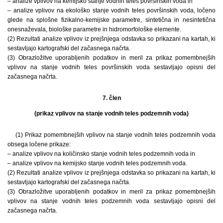
– analize vplivov na kemijsko stanje vodnih teles površinskih voda in
– analize vplivov na ekološko stanje vodnih teles površinskih voda, ločeno
glede na splošne fizikalno-kemijske parametre, sintetična in nesintetična
onesnaževala, biološke parametre in hidromorfološke elemente.
(2) Rezultati analize vplivov iz prejšnjega odstavka so prikazani na kartah, ki
sestavljajo kartografski del začasnega načrta.
(3) Obrazložitve uporabljenih podatkov in meril za prikaz pomembnejših
vplivov na stanje vodnih teles površinskih voda sestavljajo opisni del
začasnega načrta.
7. člen
(prikaz vplivov na stanje vodnih teles podzemnih voda)
(1) Prikaz pomembnejših vplivov na stanje vodnih teles podzemnih voda
obsega ločene prikaze:
– analize vplivov na količinsko stanje vodnih teles podzemnih voda in
– analize vplivov na kemijsko stanje vodnih teles podzemnih voda.
(2) Rezultati analize vplivov iz prejšnjega odstavka so prikazani na kartah, ki
sestavljajo kartografski del začasnega načrta.
(3) Obrazložitve uporabljenih podatkov in meril za prikaz pomembnejših
vplivov na stanje vodnih teles podzemnih voda sestavljajo opisni del
začasnega načrta.