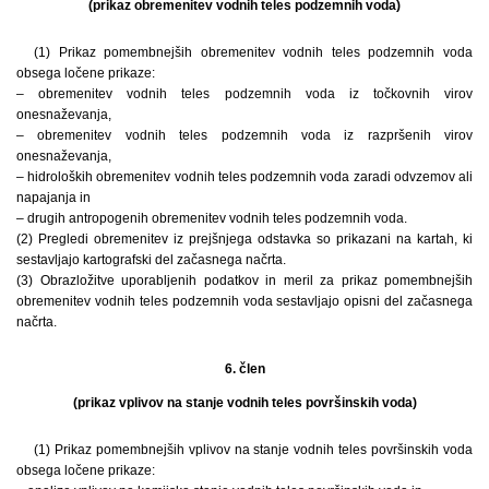
(prikaz obremenitev vodnih teles podzemnih voda)
(1) Prikaz pomembnejših obremenitev vodnih teles podzemnih voda
obsega ločene prikaze:
– obremenitev vodnih teles podzemnih voda iz točkovnih virov
onesnaževanja,
– obremenitev vodnih teles podzemnih voda iz razpršenih virov
onesnaževanja,
– hidroloških obremenitev vodnih teles podzemnih voda zaradi odvzemov ali
napajanja in
– drugih antropogenih obremenitev vodnih teles podzemnih voda.
(2) Pregledi obremenitev iz prejšnjega odstavka so prikazani na kartah, ki
sestavljajo kartografski del začasnega načrta.
(3) Obrazložitve uporabljenih podatkov in meril za prikaz pomembnejših
obremenitev vodnih teles podzemnih voda sestavljajo opisni del začasnega
načrta.
6. člen
(prikaz vplivov na stanje vodnih teles površinskih voda)
(1) Prikaz pomembnejših vplivov na stanje vodnih teles površinskih voda
obsega ločene prikaze: