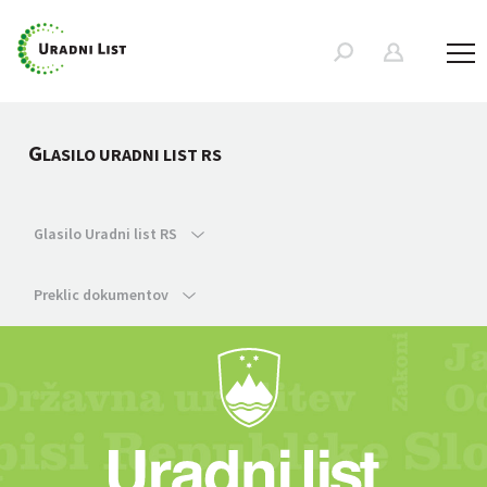
G
LASILO URADNI LIST RS
Glasilo Uradni list RS
Preklic dokumentov