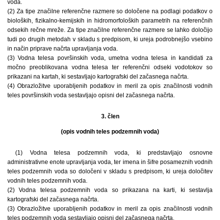
voda.
(2) Za tipe značilne referenčne razmere so določene na podlagi podatkov o
bioloških, fizikalno-kemijskih in hidromorfoloških parametrih na referenčnih
odsekih rečne mreže. Za tipe značilne referenčne razmere se lahko določijo
tudi po drugih metodah v skladu s predpisom, ki ureja podrobnejšo vsebino
in način priprave načrta upravljanja voda.
(3) Vodna telesa površinskih voda, umetna vodna telesa in kandidati za
močno preoblikovana vodna telesa ter referenčni odseki vodotokov so
prikazani na kartah, ki sestavljajo kartografski del začasnega načrta.
(4) Obrazložitve uporabljenih podatkov in meril za opis značilnosti vodnih
teles površinskih voda sestavljajo opisni del začasnega načrta.
3. člen
(opis vodnih teles podzemnih voda)
(1) Vodna telesa podzemnih voda, ki predstavljajo osnovne
administrativne enote upravljanja voda, ter imena in šifre posameznih vodnih
teles podzemnih voda so določeni v skladu s predpisom, ki ureja določitev
vodnih teles podzemnih voda.
(2) Vodna telesa podzemnih voda so prikazana na karti, ki sestavlja
kartografski del začasnega načrta.
(3) Obrazložitve uporabljenih podatkov in meril za opis značilnosti vodnih
teles podzemnih voda sestavljajo opisni del začasnega načrta.