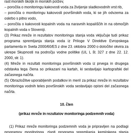
rast morskih školjk in morskih polžev,
– poročila o monitoringu kakovosti voda za življenje sladkovodnih vrst rib,
– poročila o monitoringu kakovosti površinskih voda, ki se jih odvzema za
oskrbo s pitno vodo,
– poročila o kakovosti kopalnih voda na naravnih kopališčih in na območjih
kopalnih voda v Sloveniji.
(3) Prikaz mreže in rezultatov monitoringa stanja voda vključuje tudi prikaz
programa spremljanja stanja voda iz Priloge V Direktive Evropskega
parlamenta in Sveta 2000/60/ES z dne 23. oktobra 2000 o določitvi okvira za
ukrepe Skupnosti na področju vodne politike (UL L št. 327 z dne 22. 12.
2000, str. 1).
(4) Mreže in rezultati monitoringa površinskih voda iz prvega in drugega
odstavka tega člena so prikazani na kartah, ki sestavljajo kartografski del
začasnega načrta.
(5) Obrazložitve uporabljenih podatkov in meril za prikaz mreže in rezultatov
monitoringa vodnih teles površinskih voda sestavljajo opisni del začasnega
načrta.
10. člen
(prikaz mreže in rezultatov monitoringa podzemnih voda)
(1) Prikaz mreže monitoringa podzemnih voda je pripravljen na podlagi
programov monitoringa, zlasti programa spremljanja kemijskega stanja