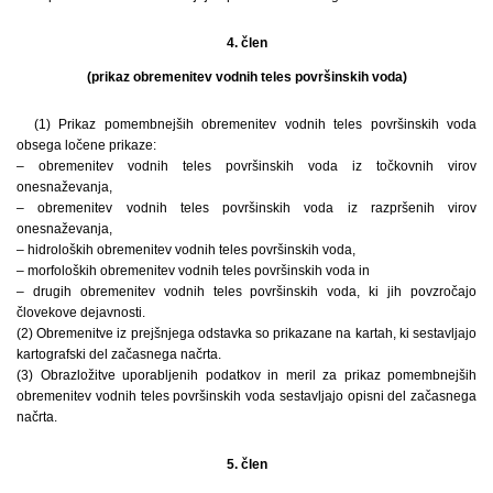
4. člen
(prikaz obremenitev vodnih teles površinskih voda)
(1) Prikaz pomembnejših obremenitev vodnih teles površinskih voda
obsega ločene prikaze:
– obremenitev vodnih teles površinskih voda iz točkovnih virov
onesnaževanja,
– obremenitev vodnih teles površinskih voda iz razpršenih virov
onesnaževanja,
– hidroloških obremenitev vodnih teles površinskih voda,
– morfoloških obremenitev vodnih teles površinskih voda in
– drugih obremenitev vodnih teles površinskih voda, ki jih povzročajo
človekove dejavnosti.
(2) Obremenitve iz prejšnjega odstavka so prikazane na kartah, ki sestavljajo
kartografski del začasnega načrta.
(3) Obrazložitve uporabljenih podatkov in meril za prikaz pomembnejših
obremenitev vodnih teles površinskih voda sestavljajo opisni del začasnega
načrta.
5. člen