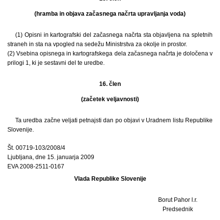
(hramba in objava začasnega načrta upravljanja voda)
(1) Opisni in kartografski del začasnega načrta sta objavljena na spletnih
straneh in sta na vpogled na sedežu Ministrstva za okolje in prostor.
(2) Vsebina opisnega in kartografskega dela začasnega načrta je določena v
prilogi 1, ki je sestavni del te uredbe.
16. člen
(začetek veljavnosti)
Ta uredba začne veljati petnajsti dan po objavi v Uradnem listu Republike
Slovenije.
Št. 00719-103/2008/4
Ljubljana, dne 15. januarja 2009
EVA 2008-2511-0167
Vlada Republike Slovenije
Borut Pahor l.r.
Predsednik