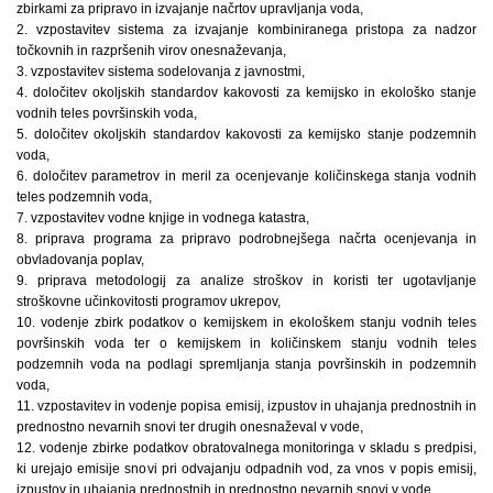
zbirkami za pripravo in izvajanje načrtov upravljanja voda,
2. vzpostavitev sistema za izvajanje kombiniranega pristopa za nadzor
točkovnih in razpršenih virov onesnaževanja,
3. vzpostavitev sistema sodelovanja z javnostmi,
4. določitev okoljskih standardov kakovosti za kemijsko in ekološko stanje
vodnih teles površinskih voda,
5. določitev okoljskih standardov kakovosti za kemijsko stanje podzemnih
voda,
6. določitev parametrov in meril za ocenjevanje količinskega stanja vodnih
teles podzemnih voda,
7. vzpostavitev vodne knjige in vodnega katastra,
8. priprava programa za pripravo podrobnejšega načrta ocenjevanja in
obvladovanja poplav,
9. priprava metodologij za analize stroškov in koristi ter ugotavljanje
stroškovne učinkovitosti programov ukrepov,
10. vodenje zbirk podatkov o kemijskem in ekološkem stanju vodnih teles
površinskih voda ter o kemijskem in količinskem stanju vodnih teles
podzemnih voda na podlagi spremljanja stanja površinskih in podzemnih
voda,
11. vzpostavitev in vodenje popisa emisij, izpustov in uhajanja prednostnih in
prednostno nevarnih snovi ter drugih onesnaževal v vode,
12. vodenje zbirke podatkov obratovalnega monitoringa v skladu s predpisi,
ki urejajo emisije snovi pri odvajanju odpadnih vod, za vnos v popis emisij,
izpustov in uhajanja prednostnih in prednostno nevarnih snovi v vode,