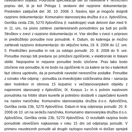
navedenem objektu. Podrobne specifikacije del so navedene v Tehničnem
popisu del, ki je kot Priloga 1 sestavni del razpisne dokumentacije.
Predviden zaključek del: 30. 10. 2008. 3. Naslov, kjer je mogoče dvigniti
razpisno dokumentacijo: Komunalno stanovanjska družba d.o.o. Ajdovščina,
Goriška cesta 23b, 5270 Ajdovščina (I. nadstropje) vsak delovni dan med 9.
in 11. uro, na pisno zahtevo zainteresiranih ponudnikov pa tudi po pošti.
Stroškov v zvezi z razpisno dokumentacijo ni. Vse stroške v zvezi s pripravo
in predložitvijo ponudbe nosi ponudnik. 4. Datum, do katerega je možno
zahtevati razpisno dokumentacijo: do vključno torka, 19. 8. 2008 do 12. ure.
5. Predložitev ponudbe in rok za oddajo ponudb: 20. 8. 2008 do 9. ure.
Ponudbe morajo biti predane po priloženi zgoščenki, v elektronski in tiskani
obliki. Nepopolne in nejasne ponudbe bodo izločene. Prav tako bodo
izločene vse ponudbe, ki ne bodo na zgoščenki in za katere se bo v katerikoli
fazi izbora ugotovilo, da je ponudnik navedel neresnične podatke. Ponudbe
z oznako »Ne odpiraj – ponudba za investicijsko vzdrževalna dela – sanacija
sten hodnikov in obnova 15 kopalnic v večstanovanjskem objektu z
najemnimi stanovanji v Ajdovščini, IX. Korpus 1« in s polnim naslovom
ponudnika na hrbtni strani kuverte je potrebno dostaviti v zapečateni kuverti
na naslov naročnika: Komunalno stanovanjska družba d.o.o. Ajdovščina,
Goriška cesta 23b, 5270 Ajdovščina. Datum in kraj odpiranja ponudb: 20. 8.
2008 ob 10. uri na sedežu naročnika, Komunalno stanovanjska družba d.o.o.
Ajdovščina, Goriška cesta 23b, 5270 Ajdovščina. O rezultatih razpisa bodo
ponudniki obveščeni najkasneje v roku 15 dni od odpiranja ponudb. V
primeru neustreznih ponudb ali drugih razlogov naročnik ni dolžan sprejeti