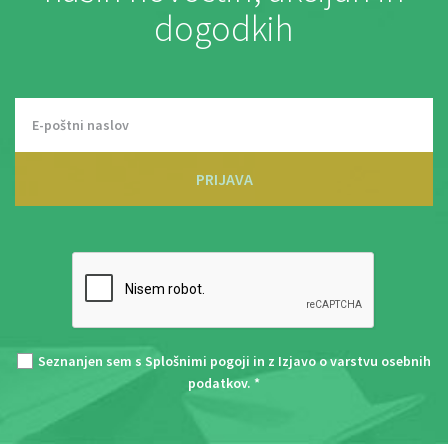
dogodkih
PRIJAVA
Seznanjen sem s
Splošnimi pogoji
in z
Izjavo o varstvu osebnih
podatkov
. *