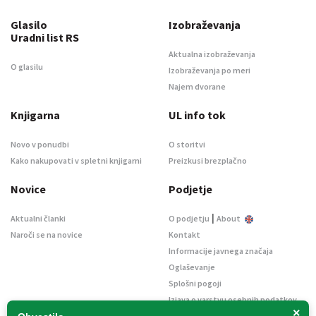
Glasilo
Izobraževanja
Uradni list RS
Aktualna izobraževanja
O glasilu
Izobraževanja po meri
Najem dvorane
Knjigarna
UL info tok
Novo v ponudbi
O storitvi
Kako nakupovati v spletni knjigarni
Preizkusi brezplačno
Novice
Podjetje
|
Aktualni članki
O podjetju
About
Naroči se na novice
Kontakt
Informacije javnega značaja
Oglaševanje
Splošni pogoji
Izjava o varstvu osebnih podatkov
×
E-dražbe