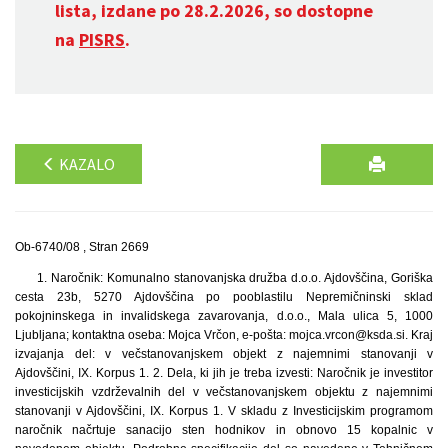
lista, izdane po 28.2.2026, so dostopne
na
PISRS
.
KAZALO
Ob-6740/08 , Stran 2669
1. Naročnik: Komunalno stanovanjska družba d.o.o. Ajdovščina, Goriška
cesta 23b, 5270 Ajdovščina po pooblastilu Nepremičninski sklad
pokojninskega in invalidskega zavarovanja, d.o.o., Mala ulica 5, 1000
Ljubljana; kontaktna oseba: Mojca Vrčon, e-pošta: mojca.vrcon@ksda.si. Kraj
izvajanja del: v večstanovanjskem objekt z najemnimi stanovanji v
Ajdovščini, IX. Korpus 1. 2. Dela, ki jih je treba izvesti: Naročnik je investitor
investicijskih vzdrževalnih del v večstanovanjskem objektu z najemnimi
stanovanji v Ajdovščini, IX. Korpus 1. V skladu z Investicijskim programom
naročnik načrtuje sanacijo sten hodnikov in obnovo 15 kopalnic v