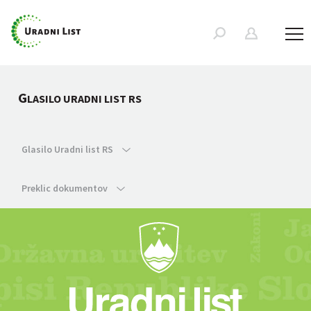
G
LASILO URADNI LIST RS
Glasilo Uradni list RS
Preklic dokumentov