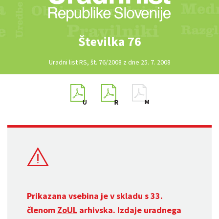
Številka 76
Uradni list RS, št. 76/2008 z dne 25. 7. 2008
Prikazana vsebina je v skladu s 33.
členom
ZoUL
arhivska. Izdaje uradnega