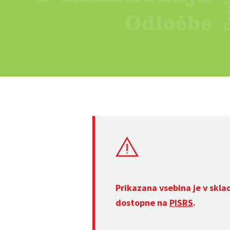
Prikazana vsebina je v skla
dostopne na
PISRS
.