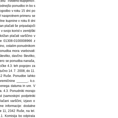
elu »videno-kupljeno«.
godnejšo ponudbo in bo s
pogodbo v roku 15 dni po
 V nasprotnem primeru se
otne kupnine v roku 8 dni
n plačati še pripadajoči
 svojo korist v zemljiški
olžan plačati varščino v
Ruše 01308-0100008966 z
ino, ostalim ponudnikom
ponudba mora vsebovati:
evilko, davčno številko,
atero se ponudba nanaša,
točke 4.3. teh pogojev za
učno 14. 7. 2008, do 11.
342 Ruše. Ponudbe lahko
premičnine ______, k.o.
denega datuma in ure. V
a. 4.3. Ponudniki morajo
st (samostojni podjetniki
ačani varščini, izjavo o
e informacije: dodatne
je 11, 2342 Ruše, na tel.
1. Komisija bo odpirala