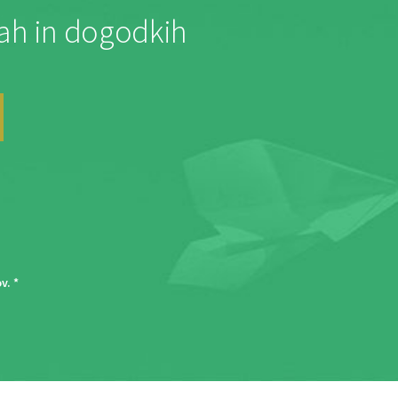
jah in dogodkih
ov
. *