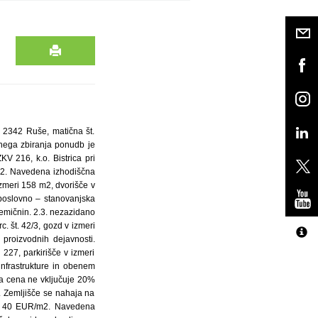
, 2342 Ruše, matična št.
nega zbiranja ponudb je
V 216, k.o. Bistrica pri
m2. Navedena izhodiščna
zmeri 158 m2, dvorišče v
 poslovno – stanovanjska
emičnin. 2.3. nezazidano
. št. 42/3, gozd v izmeri
proizvodnih dejavnosti.
227, parkirišče v izmeri
nfrastrukture in obenem
a cena ne vključuje 20%
. Zemljišče se nahaja na
na: 40 EUR/m2. Navedena