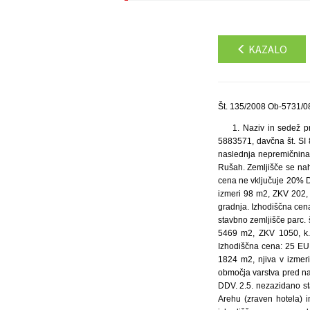
KAZALO
Št. 135/2008 Ob-5731/08
1. Naziv in sedež p
5883571, davčna št. SI
naslednja nepremičnina:
Rušah. Zemljišče se na
cena ne vključuje 20% D
izmeri 98 m2, ZKV 202, 
gradnja. Izhodiščna cen
stavbno zemljišče parc. 
5469 m2, ZKV 1050, k.o
Izhodiščna cena: 25 EUR
1824 m2, njiva v izmer
območja varstva pred n
DDV. 2.5. nezazidano st
Arehu (zraven hotela) 