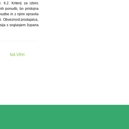
.2. Kriterij za izbiro
ih ponudb, bo pristojna
nudbe in z njimi opravila
.5. Obveznost prodajalca,
sija s soglasjem župana
NA VRH