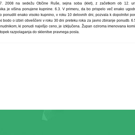
7. 2008 na sedežu Občine Ruše, sejna soba (klet), z začetkom ob 12. uri. 6
ka je višina ponujene kupnine. 6.3. V primeru, da bo prispelo več enako ugodn
o ponudili enako visoko kupnino, v roku 10 delovnih dni, pozvala k dopolnitvi po
i bodo o izbiri obveščeni v roku 30 dni preteku roka za javno zbiranje ponudb. 6
nudnikom, ki ponudi najvišjo ceno, je izključena. Župan oziroma imenovana komi
stopek razpolaganja do sklenitve pravnega posla.