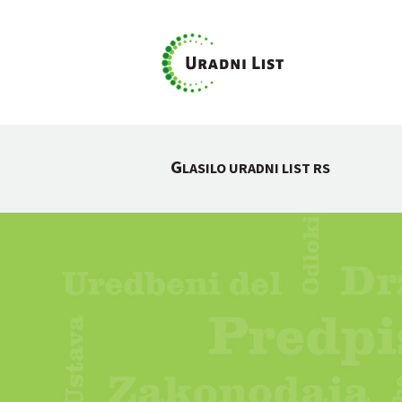
G
LASILO URADNI LIST RS