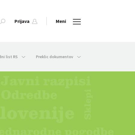
Prijava
Meni
dni list RS
Preklic dokumentov