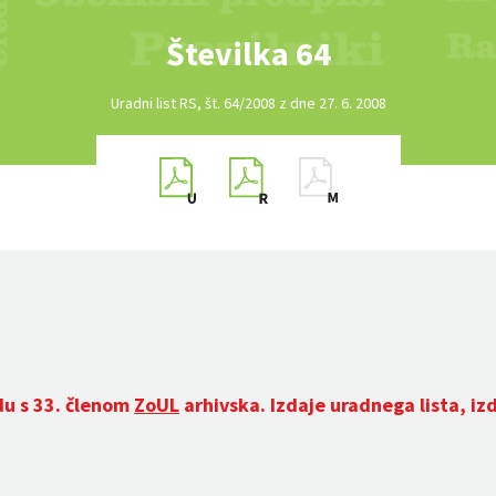
Številka 64
Uradni list RS, št. 64/2008 z dne 27. 6. 2008
du s 33. členom
ZoUL
arhivska. Izdaje uradnega lista, iz