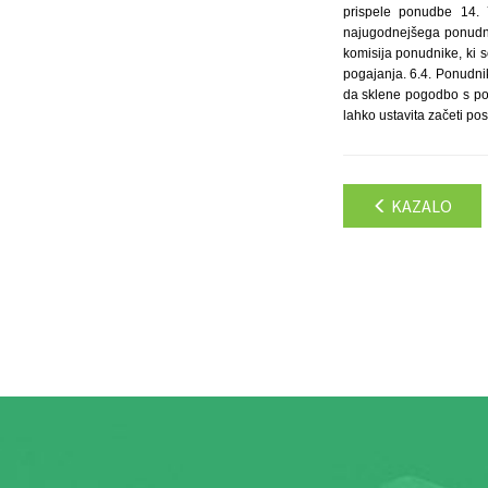
prispele ponudbe 14. 
najugodnejšega ponudni
komisija ponudnike, ki s
pogajanja. 6.4. Ponudnik
da sklene pogodbo s po
lahko ustavita začeti po
KAZALO