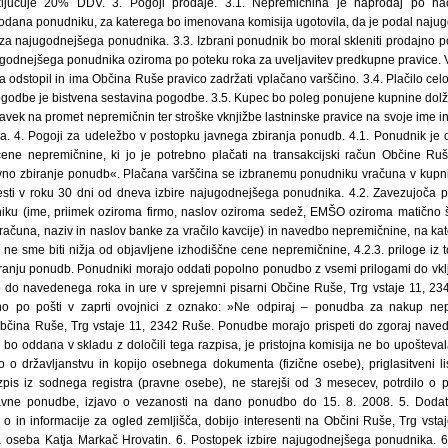
ljučuje 20% DDV. 3. Pogoji prodaje. 3.1. Nepremičnina je naprodaj po nač
odana ponudniku, za katerega bo imenovana komisija ugotovila, da je podal naju
a najugodnejšega ponudnika. 3.3. Izbrani ponudnik bo moral skleniti prodajno 
godnejšega ponudnika oziroma po poteku roka za uveljavitev predkupne pravice.
a odstopil in ima Občina Ruše pravico zadržati vplačano varščino. 3.4. Plačilo cel
ogodbe je bistvena sestavina pogodbe. 3.5. Kupec bo poleg ponujene kupnine dolža
 na promet nepremičnin ter stroške vknjižbe lastninske pravice na svoje ime in v
šča. 4. Pogoji za udeležbo v postopku javnega zbiranja ponudb. 4.1. Ponudnik je d
cene nepremičnine, ki jo je potrebno plačati na transakcijski račun Občine 
vno zbiranje ponudb«. Plačana varščina se izbranemu ponudniku vračuna v kupn
esti v roku 30 dni od dneva izbire najugodnejšega ponudnika. 4.2. Zavezujoča 
iku (ime, priimek oziroma firmo, naslov oziroma sedež, EMŠO oziroma matično št
a računa, naziv in naslov banke za vračilo kavcije) in navedbo nepremičnine, na k
 ne sme biti nižja od objavljene izhodiščne cene nepremičnine, 4.2.3. priloge iz 
anju ponudb. Ponudniki morajo oddati popolno ponudbo z vsemi prilogami do vklj
 do navedenega roka in ure v sprejemni pisarni Občine Ruše, Trg vstaje 11, 2
eno po pošti v zaprti ovojnici z oznako: »Ne odpiraj – ponudba za nakup ne
bčina Ruše, Trg vstaje 11, 2342 Ruše. Ponudbe morajo prispeti do zgoraj nave
bo oddana v skladu z določili tega razpisa, je pristojna komisija ne bo upošteval
ilo o državljanstvu in kopijo osebnega dokumenta (fizične osebe), priglasitveni li
zpis iz sodnega registra (pravne osebe), ne starejši od 3 mesecev, potrdilo o pl
avne ponudbe, izjavo o vezanosti na dano ponudbo do 15. 8. 2008. 5. Dodatn
o in informacije za ogled zemljišča, dobijo interesenti na Občini Ruše, Trg vsta
a oseba Katja Markač Hrovatin. 6. Postopek izbire najugodnejšega ponudnika. 6.