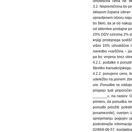
izhodiščna cena ne vk
3.2. Nepremičnina bo pr
sklepom župana izbran z
opravljenem izboru naju
bo štelo, da je od nakup
od sklenitve prodajne p
20% DDV oziroma 2% davek
knjigi pristojnega sodi
višini 10% izhodiščne 
navedbo »varščina – ja
pa bo vrnjena brez obr
4.2.1. podatke o ponudn
številko transakcijskeg
4.2.2. ponujeno ceno, ki
udeležbo na javnem zbir
ure. Ponudbe se oddajo
prispejo tudi priporoč
_______«, na naslov: O
primeru, da ponudba ne 
ponudbi priložiti: potrd
posamezniki), overjen i
sprejemanju pogojev j
podrobnejše informacije 
02/669-06-57, kontaktn