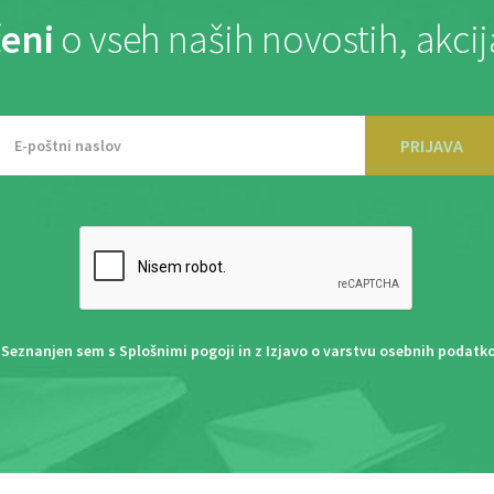
eni
o vseh naših novostih, akci
PRIJAVA
Seznanjen sem s
Splošnimi pogoji
in z
Izjavo o varstvu osebnih podatk