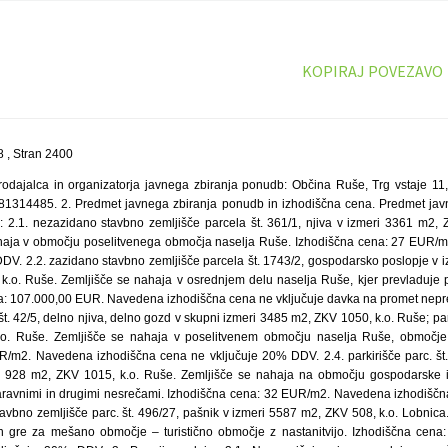
KOPIRAJ POVEZAVO
 , Stran 2400
rodajalca in organizatorja javnega zbiranja ponudb: Občina Ruše, Trg vstaje 11
 81314485. 2. Predmet javnega zbiranja ponudb in izhodiščna cena. Predmet jav
 2.1. nezazidano stavbno zemljišče parcela št. 361/1, njiva v izmeri 3361 m2, ZK
haja v območju poselitvenega območja naselja Ruše. Izhodiščna cena: 27 EUR/
DV. 2.2. zazidano stavbno zemljišče parcela št. 1743/2, gospodarsko poslopje v i
k.o. Ruše. Zemljišče se nahaja v osrednjem delu naselja Ruše, kjer prevladuje
a: 107.000,00 EUR. Navedena izhodiščna cena ne vključuje davka na promet nepr
št. 42/5, delno njiva, delno gozd v skupni izmeri 3485 m2, ZKV 1050, k.o. Ruše; parc
. Ruše. Zemljišče se nahaja v poselitvenem območju naselja Ruše, območje 
/m2. Navedena izhodiščna cena ne vključuje 20% DDV. 2.4. parkirišče parc. št. 
i 928 m2, ZKV 1015, k.o. Ruše. Zemljišče se nahaja na območju gospodarske i
aravnimi in drugimi nesrečami. Izhodiščna cena: 32 EUR/m2. Navedena izhodiščn
avbno zemljišče parc. št. 496/27, pašnik v izmeri 5587 m2, ZKV 508, k.o. Lobnica
in gre za mešano območje – turistično območje z nastanitvijo. Izhodiščna ce