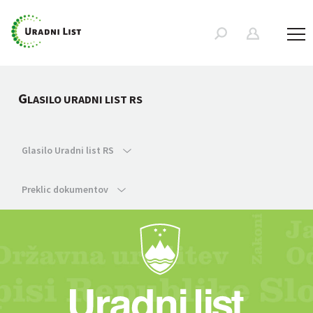
G
LASILO URADNI LIST RS
Glasilo Uradni list RS
Preklic dokumentov