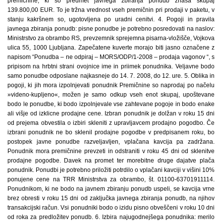
premičnine, ki so predmet javnega zbiranja ponudb znaša skupaj
139.800,00 EUR. To je tržna vrednost vseh premičnin pri prodaji v paketu, v
stanju kakršnem so, ugotovljena po uradni cenitvi. 4. Pogoji in pravila
javnega zbiranja ponudb: pisne ponudbe je potrebno posredovati na naslov:
Ministrstvo za obrambo RS, prevzemnik sprejemna pisarna-vložišče, Vojkova
ulica 55, 1000 Ljubljana. Zapečatene kuverte morajo biti jasno označene z
napisom “Ponudba – ne odpiraj – MORS/ODP/1-2008 – prodaja vagonov “, s
pripisom na hrbtni strani ovojnice ime in priimek ponudnika. Veljavne bodo
samo ponudbe odposlane najkasneje do 14. 7. 2008, do 12. ure. 5. Oblika in
pogoji, ki jih mora izpolnjevati ponudnik Premičnine so naprodaj po načelu
»videno-kupljeno«, možen je samo odkup vseh enot skupaj, upoštevane
bodo le ponudbe, ki bodo izpolnjevale vse zahtevane pogoje in bodo enake
ali višje od izklicne prodajne cene. Izbran ponudnik je dolžan v roku 15 dni
od prejema obvestila o izbiri skleniti z upravljavcem prodajno pogodbo. Če
izbrani ponudnik ne bo sklenil prodajne pogodbe v predpisanem roku, bo
postopek javne ponudbe razveljavljen, vplačana kavcija pa zadržana.
Ponudnik mora premičnine prevzeti in odstraniti v roku 45 dni od sklenitve
prodajne pogodbe. Davek na promet ter morebitne druge dajatve plača
ponudnik. Ponudbi je potrebno priložiti potrdilo o vplačani kavciji v višini 10%
ponujene cene na TRR Ministrstva za obrambo, št. 01100-63701911114.
Ponudnikom, ki ne bodo na javnem zbiranju ponudb uspeli, se kavcija vrne
brez obresti v roku 15 dni od zaključka javnega zbiranja ponudb, na njihov
transakcijski račun. Vsi ponudniki bodo o izidu pisno obveščeni v roku 10 dni
od roka za predložitev ponudb. 6. Izbira najugodnejšega ponudnika: merilo