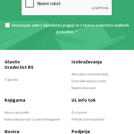
Seznanjen sem s
Splošnimi pogoji
in z
Izjavo o varstvu osebnih
podatkov
. *
Glasilo
Izobraževanja
Uradni list RS
Aktualna izobraževanja
O glasilu
Izobraževanja po meri
Najem dvorane
Knjigarna
UL info tok
Novo v ponudbi
O storitvi
Kako nakupovati v spletni knjigarni
Preizkusi brezplačno
Novice
Podjetje