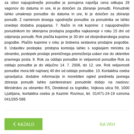
za izbor najugodnejše ponudbe je ponujena najvišja cena odkupa 28
vagonov do datuma in ure, ki je določen za zbiranje ponudb. Ponudniki
lahko umaknejo ponudbe do datuma in ure, ki je določen za zbiranje
ponudb. Z namenom dosega ugodnejše ponudbe za ponudnika se lahko
izvedejo dodatna pogajanja. 7. Način in rok kupnine: z najugodnejšim
ponudnikom bo sklenjena prodajna pogodba najkasneje v roku 15 dni od
odpiranja ponudb. Rok plačila kupnine je 30 dni od obojestranskega popisa
pogodbe. Plačilo kupnine v roku je bistvena sestavina prodajne pogodbe.
8. Ustavitev postopka: pristojna komisija lahko s soglasjem ministra za
obrambo, postopek prodaje premičnega premoženja ustavi vse do sklenitve
pravnega posla. 9. Rok za oddajo ponudbe in veljavnost ponudbe Rok za
oddajo ponudbe je do vključno 14. 7. 2008, do 12. ure. Rok veljavnosti
ponudbe mora biti najmanj 40 dni od oddaje ponudbe. 10. Kontaktna oseba
upravljalca: dodatne informacije in morebiten ogled predmeta javnega
zbiranja ponudb lahko zainteresirani ponudniki dobijo na naslovu:
Ministrstvo za obrambo RS, Direktorat za logistiko, Vojkova ulica 59, 1000
Ljubljana, kontaktna oseba je Kazimir Rozmus, tel. 01/471-24-19 oziroma
041/265-588.
KAZALO
NA VRH