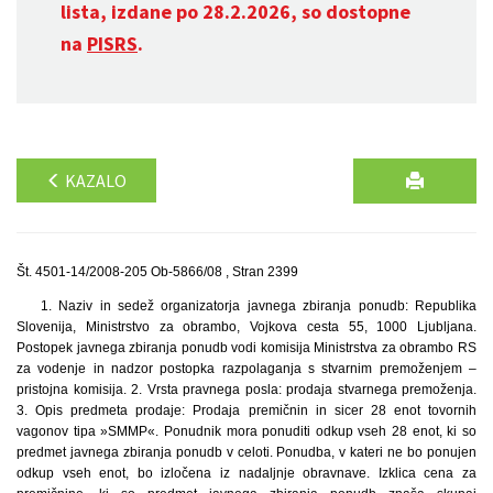
lista, izdane po 28.2.2026, so dostopne
na
PISRS
.
KAZALO
Št. 4501-14/2008-205 Ob-5866/08 , Stran 2399
1. Naziv in sedež organizatorja javnega zbiranja ponudb: Republika
Slovenija, Ministrstvo za obrambo, Vojkova cesta 55, 1000 Ljubljana.
Postopek javnega zbiranja ponudb vodi komisija Ministrstva za obrambo RS
za vodenje in nadzor postopka razpolaganja s stvarnim premoženjem –
pristojna komisija. 2. Vrsta pravnega posla: prodaja stvarnega premoženja.
3. Opis predmeta prodaje: Prodaja premičnin in sicer 28 enot tovornih
vagonov tipa »SMMP«. Ponudnik mora ponuditi odkup vseh 28 enot, ki so
predmet javnega zbiranja ponudb v celoti. Ponudba, v kateri ne bo ponujen
odkup vseh enot, bo izločena iz nadaljnje obravnave. Izklica cena za