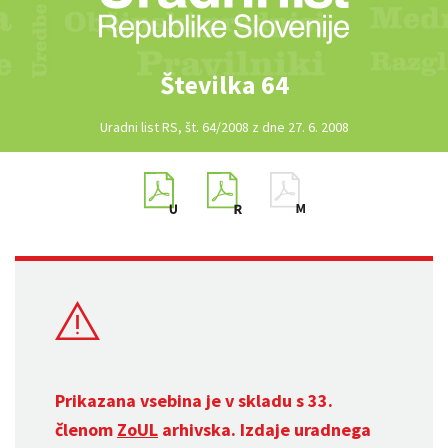
Številka 64
Uradni list RS, št. 64/2008 z dne 27. 6. 2008
Prikazana vsebina je v skladu s 33.
členom
ZoUL
arhivska. Izdaje uradnega