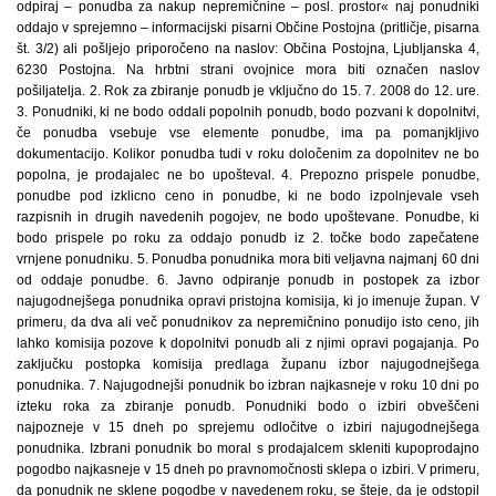
odpiraj – ponudba za nakup nepremičnine – posl. prostor« naj ponudniki
oddajo v sprejemno – informacijski pisarni Občine Postojna (pritličje, pisarna
št. 3/2) ali pošljejo priporočeno na naslov: Občina Postojna, Ljubljanska 4,
6230 Postojna. Na hrbtni strani ovojnice mora biti označen naslov
pošiljatelja. 2. Rok za zbiranje ponudb je vključno do 15. 7. 2008 do 12. ure.
3. Ponudniki, ki ne bodo oddali popolnih ponudb, bodo pozvani k dopolnitvi,
če ponudba vsebuje vse elemente ponudbe, ima pa pomanjkljivo
dokumentacijo. Kolikor ponudba tudi v roku določenim za dopolnitev ne bo
popolna, je prodajalec ne bo upošteval. 4. Prepozno prispele ponudbe,
ponudbe pod izklicno ceno in ponudbe, ki ne bodo izpolnjevale vseh
razpisnih in drugih navedenih pogojev, ne bodo upoštevane. Ponudbe, ki
bodo prispele po roku za oddajo ponudb iz 2. točke bodo zapečatene
vrnjene ponudniku. 5. Ponudba ponudnika mora biti veljavna najmanj 60 dni
od oddaje ponudbe. 6. Javno odpiranje ponudb in postopek za izbor
najugodnejšega ponudnika opravi pristojna komisija, ki jo imenuje župan. V
primeru, da dva ali več ponudnikov za nepremičnino ponudijo isto ceno, jih
lahko komisija pozove k dopolnitvi ponudb ali z njimi opravi pogajanja. Po
zaključku postopka komisija predlaga županu izbor najugodnejšega
ponudnika. 7. Najugodnejši ponudnik bo izbran najkasneje v roku 10 dni po
izteku roka za zbiranje ponudb. Ponudniki bodo o izbiri obveščeni
najpozneje v 15 dneh po sprejemu odločitve o izbiri najugodnejšega
ponudnika. Izbrani ponudnik bo moral s prodajalcem skleniti kupoprodajno
pogodbo najkasneje v 15 dneh po pravnomočnosti sklepa o izbiri. V primeru,
da ponudnik ne sklene pogodbe v navedenem roku, se šteje, da je odstopil