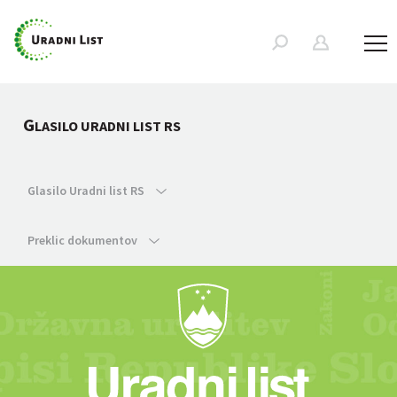
G
LASILO URADNI LIST RS
Glasilo Uradni list RS
Preklic dokumentov