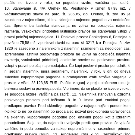
plačilo ne izvede v roku, se pogodba razdre, varščina pa zadrži.
10. Stanovanje št. 4/P, Orehek 65, Prestranek v izmeri 87,98 m2, v
večstanovanjski stavbi na parc. št. 2850/5, k.o. Orehek, št. zkv. 85 je
zasedeno z najemnikom, ki ima sklenjeno najemno pogodbo za nedoločen
čas. Sprememba lastnika stanovanja ne vpliva na obstoječa najemna
razmerja. Vsakokratni pridobitelj lastninske pravice na stanovanju vstopi v
pravni položaj najemodajalca. 11. Poslovni prostor Cankarjeva 6, Postojna s
površino 75,58 m2, v poslovni stavbi na parc. št. 3217, k.o. Postojna, št. zkv.
1820 je zasedeno z najemnikom z najemnin razmerjem za nedoločen čas;
sprememba lastnika poslovnega prostora ne vpliva na obstoječa najemna
razmerja; vsakokratni pridobitelj lastninske pravice na poslovnem prostoru
vstopi v pravni položaj najemodajalca. Če kupi poslovni prostor ponudnik, ki
ni sedanji najemnik, mora sedanjemu najemniku v roku 8 dni od dneva
sklenitve kupoprodajne pogodbe s prodajalcem vrniti stroške vlaganja v
prostor v višini 23.123,65 EUR. Plačilo vlaganj v prej določenem roku je
bistvena sestavina pravnega posla. V primeru, da se plačilo ne izvede v roku,
se pogodba razdre, varščina pa zadrži. 12. Najemnika stanovanja oziroma
poslovnega prostora pod točkama 8. in 9. imata pod enakimi pogoji
predkupno pravico. Pred sklenitvijo pogodbe z najugodnejšim ponudnikom
(kolikor to ne bo najemnik) bo prodajalec pozval predkupnega upravičenca
na sklenitev kupoprodajne pogodbe pod enakimi pogoji kot z izbranim
ponudnikom. Šteje se, da najemnik uveljavlja predkupno pravico, če vplača
varščino in poda ponudbo za nakup nepremičnine, v nasprotnem primeru
predkupno pravico izgubi. 13. Prodajalec izda kupcu zemljiškoknjižno