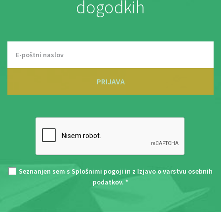
dogodkih
PRIJAVA
Seznanjen sem s
Splošnimi pogoji
in z
Izjavo o varstvu osebnih
podatkov
. *