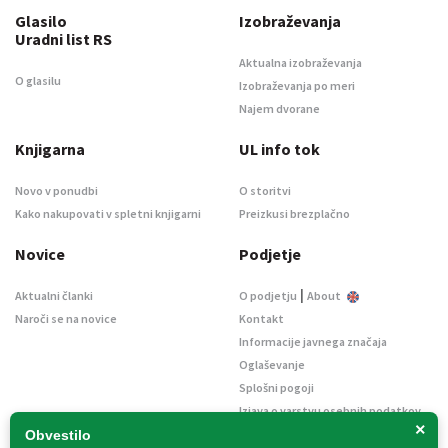
Glasilo
Izobraževanja
Uradni list RS
Aktualna izobraževanja
O glasilu
Izobraževanja po meri
Najem dvorane
Knjigarna
UL info tok
Novo v ponudbi
O storitvi
Kako nakupovati v spletni knjigarni
Preizkusi brezplačno
Novice
Podjetje
|
Aktualni članki
O podjetju
About
Naroči se na novice
Kontakt
Informacije javnega značaja
Oglaševanje
Splošni pogoji
Izjava o varstvu osebnih podatkov
×
E-dražbe
Obvestilo