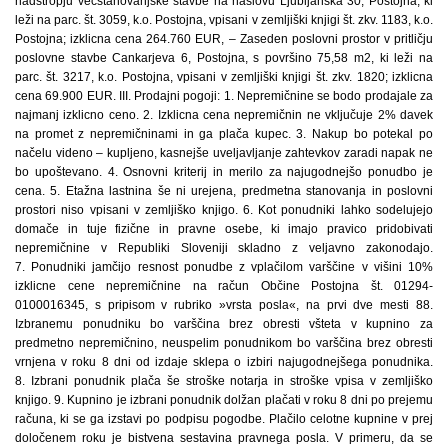
nadstropju večstanovanjske stavbe na naslovu Ljubljanska 30, Postojna, ki
leži na parc. št. 3059, k.o. Postojna, vpisani v zemljiški knjigi št. zkv. 1183, k.o.
Postojna; izklicna cena 264.760 EUR, – Zaseden poslovni prostor v pritličju
poslovne stavbe Cankarjeva 6, Postojna, s površino 75,58 m2, ki leži na
parc. št. 3217, k.o. Postojna, vpisani v zemljiški knjigi št. zkv. 1820; izklicna
cena 69.900 EUR. III. Prodajni pogoji: 1. Nepremičnine se bodo prodajale za
najmanj izklicno ceno. 2. Izklicna cena nepremičnin ne vključuje 2% davek
na promet z nepremičninami in ga plača kupec. 3. Nakup bo potekal po
načelu videno – kupljeno, kasnejše uveljavljanje zahtevkov zaradi napak ne
bo upoštevano. 4. Osnovni kriterij in merilo za najugodnejšo ponudbo je
cena. 5. Etažna lastnina še ni urejena, predmetna stanovanja in poslovni
prostori niso vpisani v zemljiško knjigo. 6. Kot ponudniki lahko sodelujejo
domače in tuje fizične in pravne osebe, ki imajo pravico pridobivati
nepremičnine v Republiki Sloveniji skladno z veljavno zakonodajo.
7. Ponudniki jamčijo resnost ponudbe z vplačilom varščine v višini 10%
izklicne cene nepremičnine na račun Občine Postojna št. 01294-
0100016345, s pripisom v rubriko »vrsta posla«, na prvi dve mesti 88.
Izbranemu ponudniku bo varščina brez obresti všteta v kupnino za
predmetno nepremičnino, neuspelim ponudnikom bo varščina brez obresti
vrnjena v roku 8 dni od izdaje sklepa o izbiri najugodnejšega ponudnika.
8. Izbrani ponudnik plača še stroške notarja in stroške vpisa v zemljiško
knjigo. 9. Kupnino je izbrani ponudnik dolžan plačati v roku 8 dni po prejemu
računa, ki se ga izstavi po podpisu pogodbe. Plačilo celotne kupnine v prej
določenem roku je bistvena sestavina pravnega posla. V primeru, da se