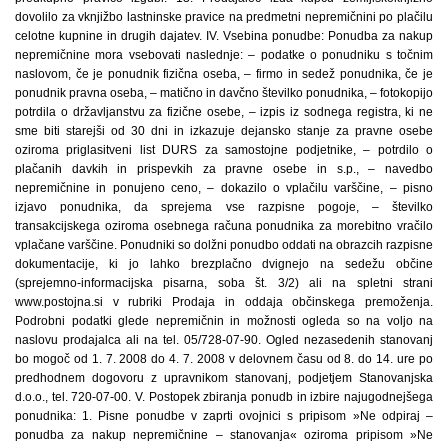
dovolilo za vknjižbo lastninske pravice na predmetni nepremičnini po plačilu
celotne kupnine in drugih dajatev. IV. Vsebina ponudbe: Ponudba za nakup
nepremičnine mora vsebovati naslednje: – podatke o ponudniku s točnim
naslovom, če je ponudnik fizična oseba, – firmo in sedež ponudnika, če je
ponudnik pravna oseba, – matično in davčno številko ponudnika, – fotokopijo
potrdila o državljanstvu za fizične osebe, – izpis iz sodnega registra, ki ne
sme biti starejši od 30 dni in izkazuje dejansko stanje za pravne osebe
oziroma priglasitveni list DURS za samostojne podjetnike, – potrdilo o
plačanih davkih in prispevkih za pravne osebe in s.p., – navedbo
nepremičnine in ponujeno ceno, – dokazilo o vplačilu varščine, – pisno
izjavo ponudnika, da sprejema vse razpisne pogoje, – številko
transakcijskega oziroma osebnega računa ponudnika za morebitno vračilo
vplačane varščine. Ponudniki so dolžni ponudbo oddati na obrazcih razpisne
dokumentacije, ki jo lahko brezplačno dvignejo na sedežu občine
(sprejemno-informacijska pisarna, soba št. 3/2) ali na spletni strani
www.postojna.si v rubriki Prodaja in oddaja občinskega premoženja.
Podrobni podatki glede nepremičnin in možnosti ogleda so na voljo na
naslovu prodajalca ali na tel. 05/728-07-90. Ogled nezasedenih stanovanj
bo mogoč od 1. 7. 2008 do 4. 7. 2008 v delovnem času od 8. do 14. ure po
predhodnem dogovoru z upravnikom stanovanj, podjetjem Stanovanjska
d.o.o., tel. 720-07-00. V. Postopek zbiranja ponudb in izbire najugodnejšega
ponudnika: 1. Pisne ponudbe v zaprti ovojnici s pripisom »Ne odpiraj –
ponudba za nakup nepremičnine – stanovanja« oziroma pripisom »Ne