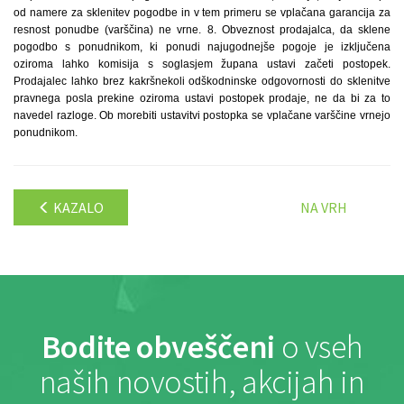
od namere za sklenitev pogodbe in v tem primeru se vplačana garancija za
resnost ponudbe (varščina) ne vrne. 8. Obveznost prodajalca, da sklene
pogodbo s ponudnikom, ki ponudi najugodnejše pogoje je izključena
oziroma lahko komisija s soglasjem župana ustavi začeti postopek.
Prodajalec lahko brez kakršnekoli odškodninske odgovornosti do sklenitve
pravnega posla prekine oziroma ustavi postopek prodaje, ne da bi za to
navedel razloge. Ob morebiti ustavitvi postopka se vplačane varščine vrnejo
ponudnikom.
KAZALO
NA VRH
Bodite obveščeni
o vseh
naših novostih, akcijah in