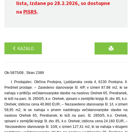
lista, izdane po 28.2.2026, so dostopne
na
PISRS
.
KAZALO
Ob-5875/08 , Stran 2389
I. Prodajalec: Občina Postojna, Ljubljanska cesta 4, 6230 Postojna. II.
Predmet prodaje: – Zasedeno stanovanje št. 4/P, v izmeri 87,98 m2, ki se
nahaja v pritličju večstanovanjske stavbe na naslovu Orehek 65, Prestranek,
ki leži na parc. št. 2850/5, k.o. Orehek, vpisani v zemljiški knjigi št. zkv. 85, k.o.
Orehek; izklicna cena 40.860 EUR, – Nezasedeno stanovanje št. 1/I, v izmeri
58,95 m2, ki se nahaja v prvem nadstropju večstanovanjske stavbe na
naslovu Orehek 65, Prestranek, ki leži na parc. št. 2850/5, k.o. Orehek,
vpisani v zemljiški knjigi št. zkv. 85, k.o. Orehek; izklicna cena 24.160 EUR, –
Nezasedeno stanovanje št. 10/II, v izmeri 127,41 m2, ki se nahaja v drugem