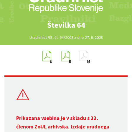
Številka 64
Uradni list RS, št. 64/2008 z dne 27. 6. 2008
Prikazana vsebina je v skladu s 33.
členom
ZoUL
arhivska. Izdaje uradnega