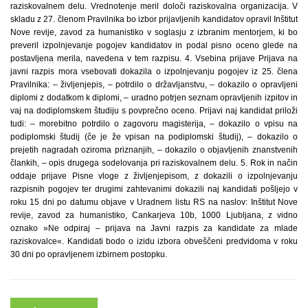
raziskovalnem delu. Vrednotenje meril določi raziskovalna organizacija. V
skladu z 27. členom Pravilnika bo izbor prijavljenih kandidatov opravil Inštitut
Nove revije, zavod za humanistiko v soglasju z izbranim mentorjem, ki bo
preveril izpolnjevanje pogojev kandidatov in podal pisno oceno glede na
postavljena merila, navedena v tem razpisu. 4. Vsebina prijave Prijava na
javni razpis mora vsebovati dokazila o izpolnjevanju pogojev iz 25. člena
Pravilnika: – življenjepis, – potrdilo o državljanstvu, – dokazilo o opravljeni
diplomi z dodatkom k diplomi, – uradno potrjen seznam opravljenih izpitov in
vaj na dodiplomskem študiju s povprečno oceno. Prijavi naj kandidat priloži
tudi: – morebitno potrdilo o zagovoru magisterija, – dokazilo o vpisu na
podiplomski študij (če je že vpisan na podiplomski študij), – dokazilo o
prejetih nagradah oziroma priznanjih, – dokazilo o objavljenih znanstvenih
člankih, – opis drugega sodelovanja pri raziskovalnem delu. 5. Rok in način
oddaje prijave Pisne vloge z življenjepisom, z dokazili o izpolnjevanju
razpisnih pogojev ter drugimi zahtevanimi dokazili naj kandidati pošljejo v
roku 15 dni po datumu objave v Uradnem listu RS na naslov: Inštitut Nove
revije, zavod za humanistiko, Cankarjeva 10b, 1000 Ljubljana, z vidno
oznako »Ne odpiraj – prijava na Javni razpis za kandidate za mlade
raziskovalce«. Kandidati bodo o izidu izbora obveščeni predvidoma v roku
30 dni po opravljenem izbirnem postopku.