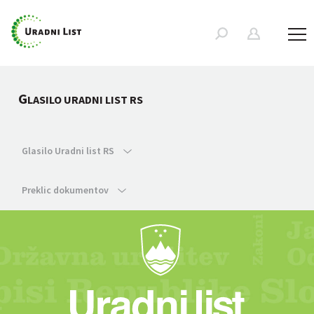
G
LASILO URADNI LIST RS
Glasilo Uradni list RS
Preklic dokumentov