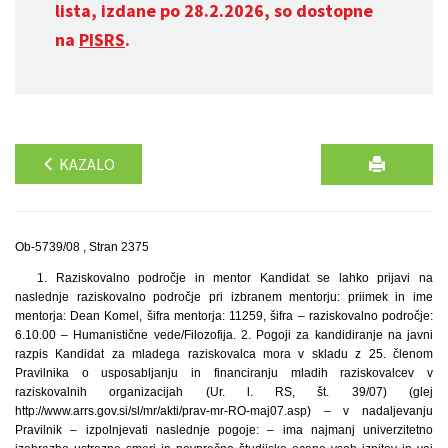
lista, izdane po 28.2.2026, so dostopne
na
PISRS
.
KAZALO
Ob-5739/08 , Stran 2375
1. Raziskovalno področje in mentor Kandidat se lahko prijavi na
naslednje raziskovalno področje pri izbranem mentorju: priimek in ime
mentorja: Dean Komel, šifra mentorja: 11259, šifra – raziskovalno področje:
6.10.00 – Humanistične vede/Filozofija. 2. Pogoji za kandidiranje na javni
razpis Kandidat za mladega raziskovalca mora v skladu z 25. členom
Pravilnika o usposabljanju in financiranju mladih raziskovalcev v
raziskovalnih organizacijah (Ur. l. RS, št. 39/07) (glej
http://www.arrs.gov.si/sl/mr/akti/prav-mr-RO-maj07.asp) – v nadaljevanju
Pravilnik – izpolnjevati naslednje pogoje: – ima najmanj univerzitetno