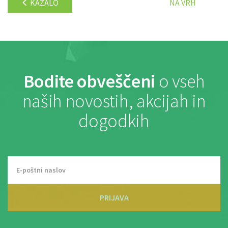
KAZALO
NA VRH
Bodite obveščeni
o vseh
naših novostih, akcijah in
dogodkih
PRIJAVA