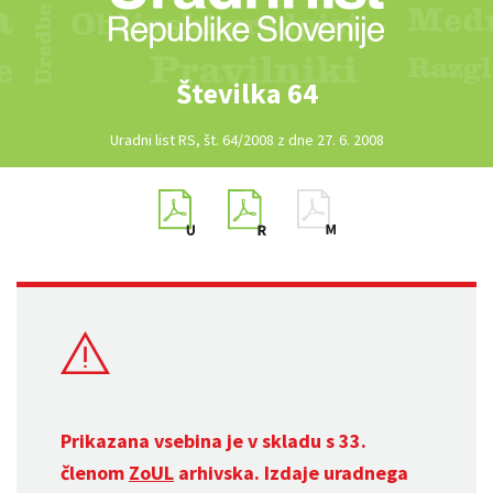
Številka 64
Uradni list RS, št. 64/2008 z dne 27. 6. 2008
Prikazana vsebina je v skladu s 33.
členom
ZoUL
arhivska. Izdaje uradnega