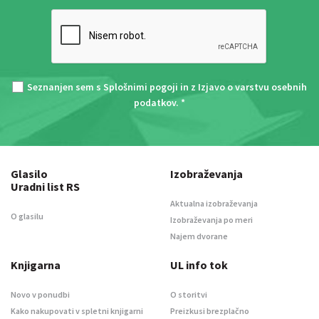
Seznanjen sem s
Splošnimi pogoji
in z
Izjavo o varstvu osebnih
podatkov
. *
Glasilo
Izobraževanja
Uradni list RS
Aktualna izobraževanja
O glasilu
Izobraževanja po meri
Najem dvorane
Knjigarna
UL info tok
Novo v ponudbi
O storitvi
Kako nakupovati v spletni knjigarni
Preizkusi brezplačno