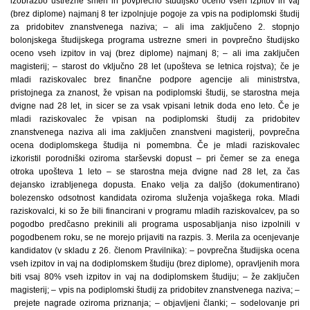
izobrazbo ustrezne smeri in povprečno študijsko oceno vseh izpitov in vaj
(brez diplome) najmanj 8 ter izpolnjuje pogoje za vpis na podiplomski študij
za pridobitev znanstvenega naziva; – ali ima zaključeno 2. stopnjo
bolonjskega študijskega programa ustrezne smeri in povprečno študijsko
oceno vseh izpitov in vaj (brez diplome) najmanj 8; – ali ima zaključen
magisterij; – starost do vključno 28 let (upošteva se letnica rojstva); če je
mladi raziskovalec brez finančne podpore agencije ali ministrstva,
pristojnega za znanost, že vpisan na podiplomski študij, se starostna meja
dvigne nad 28 let, in sicer se za vsak vpisani letnik doda eno leto. Če je
mladi raziskovalec že vpisan na podiplomski študij za pridobitev
znanstvenega naziva ali ima zaključen znanstveni magisterij, povprečna
ocena dodiplomskega študija ni pomembna. Če je mladi raziskovalec
izkoristil porodniški oziroma starševski dopust – pri čemer se za enega
otroka upošteva 1 leto – se starostna meja dvigne nad 28 let, za čas
dejansko izrabljenega dopusta. Enako velja za daljšo (dokumentirano)
bolezensko odsotnost kandidata oziroma služenja vojaškega roka. Mladi
raziskovalci, ki so že bili financirani v programu mladih raziskovalcev, pa so
pogodbo predčasno prekinili ali programa usposabljanja niso izpolnili v
pogodbenem roku, se ne morejo prijaviti na razpis. 3. Merila za ocenjevanje
kandidatov (v skladu z 26. členom Pravilnika): – povprečna študijska ocena
vseh izpitov in vaj na dodiplomskem študiju (brez diplome), opravljenih mora
biti vsaj 80% vseh izpitov in vaj na dodiplomskem študiju; – že zaključen
magisterij; – vpis na podiplomski študij za pridobitev znanstvenega naziva; –
prejete nagrade oziroma priznanja; – objavljeni članki; – sodelovanje pri