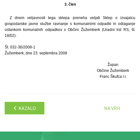
3. člen
Z dnem veljavnosti tega sklepa preneha veljati Sklep o izvajalcu
gospodarske javne službe ravnanje s komunalnimi odpadki in odlaganje
ostankom komunalnih odpadkov v Občini Žužemberk (Uradni list RS, št.
18/02).
Št. 032-36/2008-1
Žužemberk, dne 23. septembra 2008
Župan
Občine Žužemberk
Franc Škufca l.r.
KAZALO
NA VRH