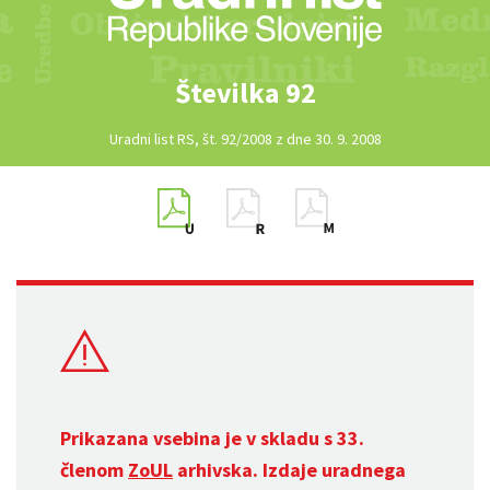
Številka 92
Uradni list RS, št. 92/2008 z dne 30. 9. 2008
Prikazana vsebina je v skladu s 33.
členom
ZoUL
arhivska. Izdaje uradnega