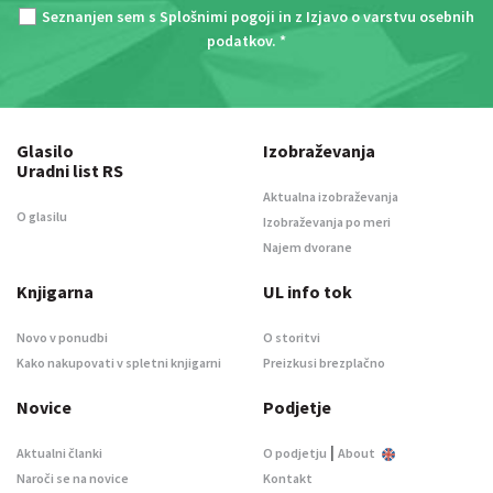
Seznanjen sem s
Splošnimi pogoji
in z
Izjavo o varstvu osebnih
podatkov
. *
Glasilo
Izobraževanja
Uradni list RS
Aktualna izobraževanja
O glasilu
Izobraževanja po meri
Najem dvorane
Knjigarna
UL info tok
Novo v ponudbi
O storitvi
Kako nakupovati v spletni knjigarni
Preizkusi brezplačno
Novice
Podjetje
|
Aktualni članki
O podjetju
About
Naroči se na novice
Kontakt