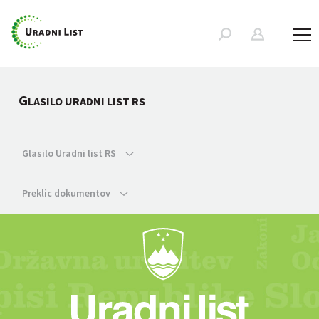
G
LASILO URADNI LIST RS
Glasilo Uradni list RS
Preklic dokumentov