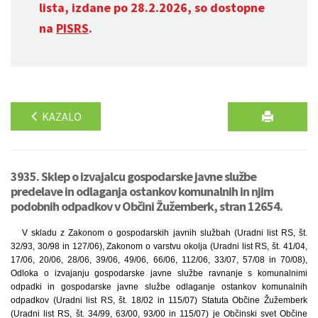
lista, izdane po 28.2.2026, so dostopne
na
PISRS
.
KAZALO
3935. Sklep o izvajalcu gospodarske javne službe
predelave in odlaganja ostankov komunalnih in njim
podobnih odpadkov v Občini Žužemberk, stran 12654.
V skladu z Zakonom o gospodarskih javnih službah (Uradni list RS, št.
32/93, 30/98 in 127/06), Zakonom o varstvu okolja (Uradni list RS, št. 41/04,
17/06, 20/06, 28/06, 39/06, 49/06, 66/06, 112/06, 33/07, 57/08 in 70/08),
Odloka o izvajanju gospodarske javne službe ravnanje s komunalnimi
odpadki in gospodarske javne službe odlaganje ostankov komunalnih
odpadkov (Uradni list RS, št. 18/02 in 115/07) Statuta Občine Žužemberk
(Uradni list RS, št. 34/99, 63/00, 93/00 in 115/07) je Občinski svet Občine