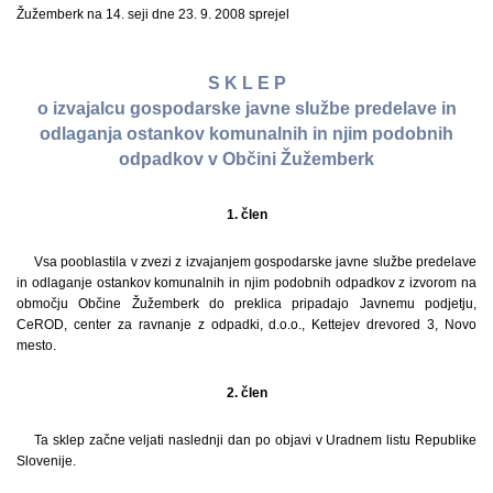
Žužemberk na 14. seji dne 23. 9. 2008 sprejel
S K L E P
o izvajalcu gospodarske javne službe predelave in
odlaganja ostankov komunalnih in njim podobnih
odpadkov v Občini Žužemberk
1. člen
Vsa pooblastila v zvezi z izvajanjem gospodarske javne službe predelave
in odlaganje ostankov komunalnih in njim podobnih odpadkov z izvorom na
območju Občine Žužemberk do preklica pripadajo Javnemu podjetju,
CeROD, center za ravnanje z odpadki, d.o.o., Kettejev drevored 3, Novo
mesto.
2. člen
Ta sklep začne veljati naslednji dan po objavi v Uradnem listu Republike
Slovenije.