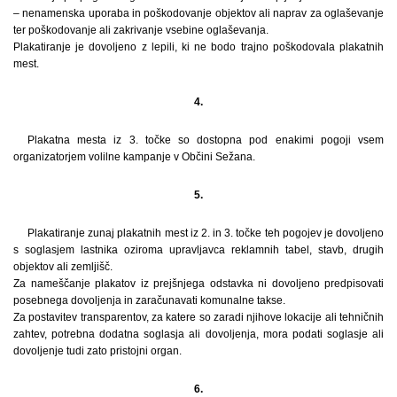
– nenamenska uporaba in poškodovanje objektov ali naprav za oglaševanje
ter poškodovanje ali zakrivanje vsebine oglaševanja.
Plakatiranje je dovoljeno z lepili, ki ne bodo trajno poškodovala plakatnih
mest.
4.
Plakatna mesta iz 3. točke so dostopna pod enakimi pogoji vsem
organizatorjem volilne kampanje v Občini Sežana.
5.
Plakatiranje zunaj plakatnih mest iz 2. in 3. točke teh pogojev je dovoljeno
s soglasjem lastnika oziroma upravljavca reklamnih tabel, stavb, drugih
objektov ali zemljišč.
Za nameščanje plakatov iz prejšnjega odstavka ni dovoljeno predpisovati
posebnega dovoljenja in zaračunavati komunalne takse.
Za postavitev transparentov, za katere so zaradi njihove lokacije ali tehničnih
zahtev, potrebna dodatna soglasja ali dovoljenja, mora podati soglasje ali
dovoljenje tudi zato pristojni organ.
6.