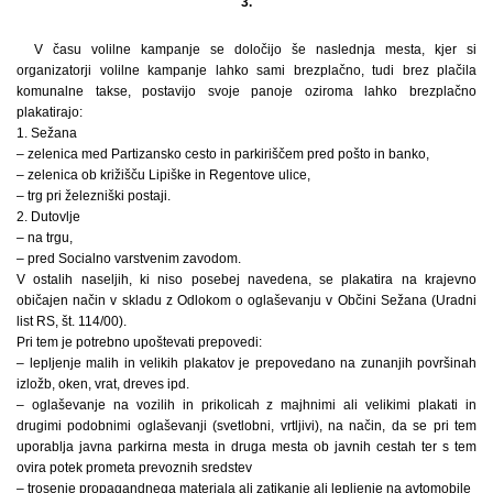
3.
V času volilne kampanje se določijo še naslednja mesta, kjer si
organizatorji volilne kampanje lahko sami brezplačno, tudi brez plačila
komunalne takse, postavijo svoje panoje oziroma lahko brezplačno
plakatirajo:
1. Sežana
– zelenica med Partizansko cesto in parkiriščem pred pošto in banko,
– zelenica ob križišču Lipiške in Regentove ulice,
– trg pri železniški postaji.
2. Dutovlje
– na trgu,
– pred Socialno varstvenim zavodom.
V ostalih naseljih, ki niso posebej navedena, se plakatira na krajevno
običajen način v skladu z Odlokom o oglaševanju v Občini Sežana (Uradni
list RS, št. 114/00).
Pri tem je potrebno upoštevati prepovedi:
– lepljenje malih in velikih plakatov je prepovedano na zunanjih površinah
izložb, oken, vrat, dreves ipd.
– oglaševanje na vozilih in prikolicah z majhnimi ali velikimi plakati in
drugimi podobnimi oglaševanji (svetlobni, vrtljivi), na način, da se pri tem
uporablja javna parkirna mesta in druga mesta ob javnih cestah ter s tem
ovira potek prometa prevoznih sredstev
– trosenje propagandnega materiala ali zatikanje ali lepljenje na avtomobile