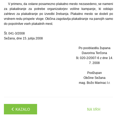
V primeru, da ostane posamezno plakatno mesto nezasedeno, se nameni
za plakatiranje za potrebe organizatorjev volilne kampanje, ki oddajo
zahtevo za plakatiranje po izvedbi žrebanja. Plakatno mesto se dodeli po
vrstnem redu prispele vloge. Občina zagotavlja plakatiranje na panojih samo
do popolnitve vseh plakatnih mest.
Št. 041-3/2008
Sežana, dne 15. julija 2008
Po pooblastilu župana
Davorina Terčona
št. 020-2/2007-6 z dne 14.
7. 2008
Podžupan
Občine Sežana
mag. Božo Marinac l.r.
KAZALO
NA VRH