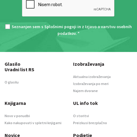
Seznanjen sem s
Splošnimi pogoji
in z
Izjavo o varstvu osebnih
podatkov
. *
Glasilo
Izobraževanja
Uradni list RS
Aktualna izobraževanja
O glasilu
Izobraževanja po meri
Najem dvorane
Knjigarna
UL info tok
Novo v ponudbi
O storitvi
Kako nakupovati v spletni knjigarni
Preizkusi brezplačno
Novice
Podjetje