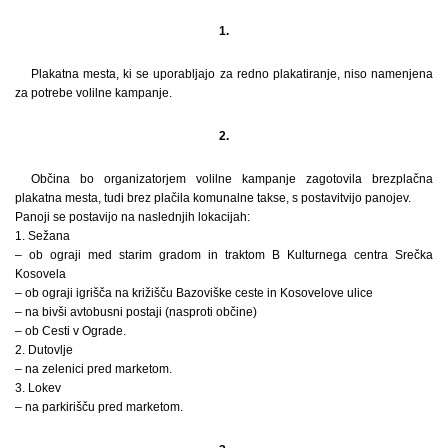
1.
Plakatna mesta, ki se uporabljajo za redno plakatiranje, niso namenjena
za potrebe volilne kampanje.
2.
Občina bo organizatorjem volilne kampanje zagotovila brezplačna
plakatna mesta, tudi brez plačila komunalne takse, s postavitvijo panojev.
Panoji se postavijo na naslednjih lokacijah:
1. Sežana
– ob ograji med starim gradom in traktom B Kulturnega centra Srečka
Kosovela
– ob ograji igrišča na križišču Bazoviške ceste in Kosovelove ulice
– na bivši avtobusni postaji (nasproti občine)
– ob Cesti v Ograde.
2. Dutovlje
– na zelenici pred marketom.
3. Lokev
– na parkirišču pred marketom.