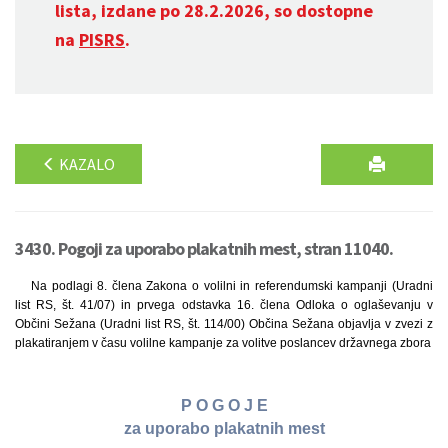
lista, izdane po 28.2.2026, so dostopne
na
PISRS
.
KAZALO
3430. Pogoji za uporabo plakatnih mest, stran 11040.
Na podlagi 8. člena Zakona o volilni in referendumski kampanji (Uradni
list RS, št. 41/07) in prvega odstavka 16. člena Odloka o oglaševanju v
Občini Sežana (Uradni list RS, št. 114/00) Občina Sežana objavlja v zvezi z
plakatiranjem v času volilne kampanje za volitve poslancev državnega zbora
P O G O J E
za uporabo plakatnih mest