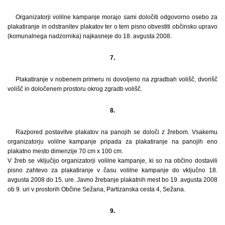
Organizatorji volilne kampanje morajo sami določiti odgovorno osebo za
plakatiranje in odstranitev plakatov ter o tem pisno obvestiti občinsko upravo
(komunalnega nadzornika) najkasneje do 18. avgusta 2008.
7.
Plakatiranje v nobenem primeru ni dovoljeno na zgradbah volišč, dvorišč
volišč in določenem prostoru okrog zgradb volišč.
8.
Razpored postavitve plakatov na panojih se določi z žrebom. Vsakemu
organizatorju volilne kampanje pripada za plakatiranje na panojih eno
plakatno mesto dimenzije 70 cm x 100 cm.
V žreb se vključijo organizatorji volilne kampanje, ki so na občino dostavili
pisno zahtevo za plakatiranje v času volilne kampanje do vključno 18.
avgusta 2008 do 15. ure. Javno žrebanje plakatnih mest bo 19. avgusta 2008
ob 9. uri v prostorih Občine Sežana, Partizanska cesta 4, Sežana.
9.