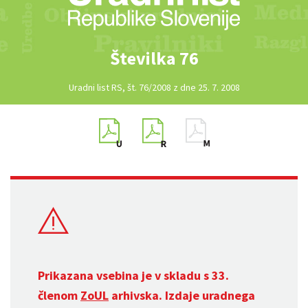
Številka 76
Uradni list RS, št. 76/2008 z dne 25. 7. 2008
Prikazana vsebina je v skladu s 33.
členom
ZoUL
arhivska. Izdaje uradnega