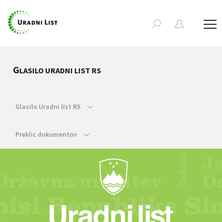
G
LASILO URADNI LIST RS
Glasilo Uradni list RS
Preklic dokumentov