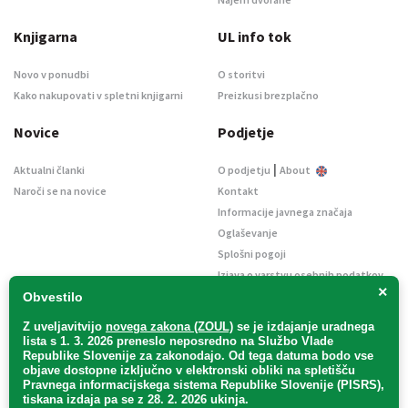
Knjigarna
UL info tok
Novo v ponudbi
O storitvi
Kako nakupovati v spletni knjigarni
Preizkusi brezplačno
Novice
Podjetje
|
Aktualni članki
O podjetju
About
Naroči se na novice
Kontakt
Informacije javnega značaja
Oglaševanje
Splošni pogoji
Izjava o varstvu osebnih podatkov
×
E-dražbe
Obvestilo
Z uveljavitvijo
novega zakona (ZOUL)
se je
izdajanje uradnega
lista s 1. 3. 2026 preneslo
neposredno
na Službo Vlade
Republike Slovenije za zakonodajo
. Od tega datuma bodo vse
objave dostopne izključno v elektronski obliki na spletišču
Pravnega informacijskega sistema Republike Slovenije (PISRS),
Uradni list d. o. o. – v likvidaciji / Vse pravice pridržane.
tiskana izdaja pa se z 28. 2. 2026 ukinja.