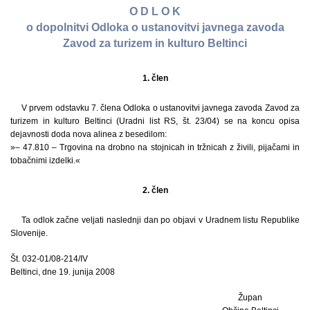
O D L O K
o dopolnitvi Odloka o ustanovitvi javnega zavoda
Zavod za turizem in kulturo Beltinci
1. člen
V prvem odstavku 7. člena Odloka o ustanovitvi javnega zavoda Zavod za
turizem in kulturo Beltinci (Uradni list RS, št. 23/04) se na koncu opisa
dejavnosti doda nova alinea z besedilom:
»– 47.810 – Trgovina na drobno na stojnicah in tržnicah z živili, pijačami in
tobačnimi izdelki.«
2. člen
Ta odlok začne veljati naslednji dan po objavi v Uradnem listu Republike
Slovenije.
Št. 032-01/08-214/IV
Beltinci, dne 19. junija 2008
Župan