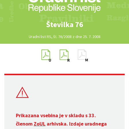
Številka 76
Uradni list RS, št. 76/2008 z dne 25. 7. 2008
Prikazana vsebina je v skladu s 33.
členom
ZoUL
arhivska. Izdaje uradnega