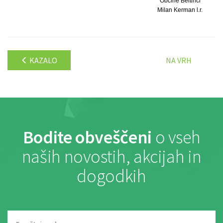
Občine Beltinci
Milan Kerman l.r.
KAZALO
NA VRH
Bodite obveščeni
o vseh
naših novostih, akcijah in
dogodkih