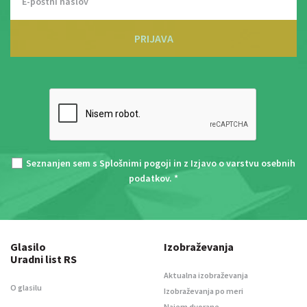
PRIJAVA
Seznanjen sem s
Splošnimi pogoji
in z
Izjavo o varstvu osebnih
podatkov
. *
Glasilo
Izobraževanja
Uradni list RS
Aktualna izobraževanja
O glasilu
Izobraževanja po meri
Najem dvorane