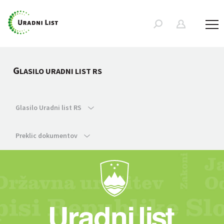
G
LASILO URADNI LIST RS
Glasilo Uradni list RS
Preklic dokumentov