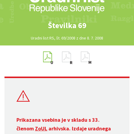
Številka 69
Uradni list RS, št. 69/2008 z dne 8. 7. 2008
Prikazana vsebina je v skladu s 33.
členom
ZoUL
arhivska. Izdaje uradnega