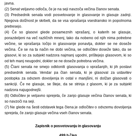
javna.
(2) Senat veljavno odloča, če je na seji navzoča večina članov senata.
(3) Predsednik senata vodi posvetovanje in glasovanje in glasuje zadnji.
Njegova dolžnost je skrbeti, da se vsa vprašanja vsestransko in popolnoma
pretresejo.
(4) Če so glasovi glede posameznih vprašanj, o katerih se glasuje,
porazdeljeni na več različnih mnenj, tako da nobeno od njih nima potrebne
večine, se vprašanja ločijo in glasovanje ponavlja, dokler se ne doseže
večina. Če se na ta način ne dobi večina, se odločitev doseže tako, da se
glasovi, ki so za subjekt nadzora najmanj ugodni, prištejejo glasovom, ki so
od teh manj neugodni, dokler se ne doseže potrebna večina.
(5) Člani senata ne smejo odkloniti glasovanja o vprašanjih, ki jih postavi
predsednik senata. Vendar pa član senata, ki je glasoval za ustavitev
postopka za odvzem dovoljenja in ostal v manjšini, ni dolžan glasovati o
sankciji. Če ne glasuje, se šteje, da se strinja z glasom, ki je za subjekt
nadzora najugodnejši.
(6) Odločitev je veljavno sprejeta, če zanjo glasuje večina članov senata, ki
so navzoči na seji.
(7) Ne glede na šesti odstavek tega člena je odločitev o odvzemu dovoljenja
sprejeta, če zanjo glasuje večina vseh članov senata.
Zapisnik o posvetovanju in glasovanju
499.b člen