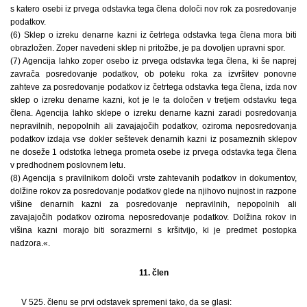
s katero osebi iz prvega odstavka tega člena določi nov rok za posredovanje
podatkov.
(6) Sklep o izreku denarne kazni iz četrtega odstavka tega člena mora biti
obrazložen. Zoper navedeni sklep ni pritožbe, je pa dovoljen upravni spor.
(7) Agencija lahko zoper osebo iz prvega odstavka tega člena, ki še naprej
zavrača posredovanje podatkov, ob poteku roka za izvršitev ponovne
zahteve za posredovanje podatkov iz četrtega odstavka tega člena, izda nov
sklep o izreku denarne kazni, kot je le ta določen v tretjem odstavku tega
člena. Agencija lahko sklepe o izreku denarne kazni zaradi posredovanja
nepravilnih, nepopolnih ali zavajajočih podatkov, oziroma neposredovanja
podatkov izdaja vse dokler seštevek denarnih kazni iz posameznih sklepov
ne doseže 1 odstotka letnega prometa osebe iz prvega odstavka tega člena
v predhodnem poslovnem letu.
(8) Agencija s pravilnikom določi vrste zahtevanih podatkov in dokumentov,
dolžine rokov za posredovanje podatkov glede na njihovo nujnost in razpone
višine denarnih kazni za posredovanje nepravilnih, nepopolnih ali
zavajajočih podatkov oziroma neposredovanje podatkov. Dolžina rokov in
višina kazni morajo biti sorazmerni s kršitvijo, ki je predmet postopka
nadzora.«.
11. člen
V 525. členu se prvi odstavek spremeni tako, da se glasi: