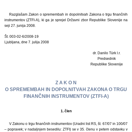
Razglašam Zakon o spremembah in dopolnitvah Zakona o trgu finančnih
instrumentov (ZTFI-A), ki ga je sprejel Državni zbor Republike Slovenije na
seji 27. junija 2008.
Št. 003-02-6/2008-19
Ljubljana, dne 7. julija 2008
dr. Danilo Türk l.r.
Predsednik
Republike Slovenije
Z A K O N
O SPREMEMBAH IN DOPOLNITVAH ZAKONA O TRGU
FINANČNIH INSTRUMENTOV (ZTFI-A)
1. člen
V Zakonu o trgu finančnih instrumentov (Uradni list RS, št. 67/07 in 100/07
– popravek; v nadaljnjem besedilu: ZTFI) se v 35. členu v petem odstavku v