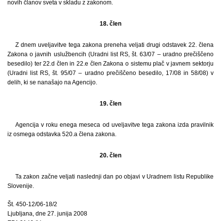
novih članov sveta v skladu z zakonom.
18. člen
Z dnem uveljavitve tega zakona preneha veljati drugi odstavek 22. člena
Zakona o javnih uslužbencih (Uradni list RS, št. 63/07 – uradno prečiščeno
besedilo) ter 22.d člen in 22.e člen Zakona o sistemu plač v javnem sektorju
(Uradni list RS, št. 95/07 – uradno prečiščeno besedilo, 17/08 in 58/08) v
delih, ki se nanašajo na Agencijo.
19. člen
Agencija v roku enega meseca od uveljavitve tega zakona izda pravilnik
iz osmega odstavka 520.a člena zakona.
20. člen
Ta zakon začne veljati naslednji dan po objavi v Uradnem listu Republike
Slovenije.
Št. 450-12/06-18/2
Ljubljana, dne 27. junija 2008