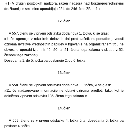
»(1) V drugih postopkih nadzora, razen nadzora nad borznoposredniškimi
družbami, se smiselno uporabljajo 234. do 246. člen ZBan-1.«.
12. člen
V 557. členu se v prvem odstavku doda nova 1. točka, ki se glasi:
»1. če agencije v roku treh delovnih dni pred začetkom ponudbe javnosti
oziroma uvrstitve vrednostnih papirjev v trgovanje na organiziranem trgu ne
obvesti o uporabi izjem iz 49., 50. ali 51. člena tega zakona v skladu z 52.
členom tega zakona;«.
Dosedanja 1. do 5. točka pa postanejo 2. do 6. točka.
13. člen
V 558. členu se v prvem odstavku doda nova 11. točka, ki se glasi:
»11. če nadzorovane informacije ne objavi oziroma predloži tako, kot je
določeno v prvem odstavku 136. člena tega zakona.«.
14. člen
V 559. členu se v prvem odstavku 4. točka črta, dosedanja 5. točka pa
postane 4. točka.