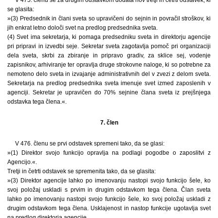
se glasita:
»(3) Predsednik in člani sveta so upravičeni do sejnin in povračil stroškov, ki
jih enkrat letno določi svet na predlog predsednika sveta.
(4) Svet ima sekretarja, ki pomaga predsedniku sveta in direktorju agencije
pri pripravi in izvedbi seje. Sekretar sveta zagotavlja pomoč pri organizaciji
dela sveta, skrbi za zbiranje in pripravo gradiv, za sklice sej, vodenje
zapisnikov, arhiviranje ter opravlja druge strokovne naloge, ki so potrebne za
nemoteno delo sveta in izvajanje administrativnih del v zvezi z delom sveta.
Sekretarja na predlog predsednika sveta imenuje svet izmed zaposlenih v
agenciji. Sekretar je upravičen do 70% sejnine člana sveta iz prejšnjega
odstavka tega člena.«.
7. člen
V 476. členu se prvi odstavek spremeni tako, da se glasi:
»(1) Direktor svojo funkcijo opravlja na podlagi pogodbe o zaposlitvi z
Agencijo.«.
Tretji in četrti odstavek se spremenita tako, da se glasita:
»(3) Direktor agencije lahko po imenovanju nastopi svojo funkcijo šele, ko
svoj položaj uskladi s prvim in drugim odstavkom tega člena. Član sveta
lahko po imenovanju nastopi svojo funkcijo šele, ko svoj položaj uskladi z
drugim odstavkom tega člena. Usklajenost in nastop funkcije ugotavlja svet
na predlog direktorja agencije.