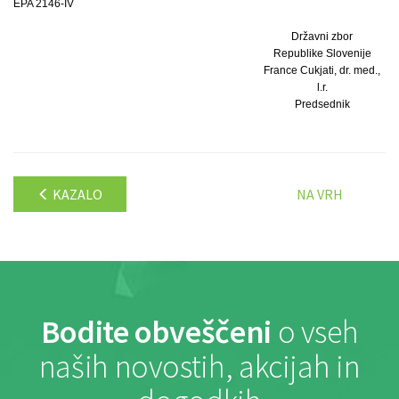
EPA 2146-IV
Državni zbor
Republike Slovenije
France Cukjati, dr. med.,
l.r.
Predsednik
KAZALO
NA VRH
Bodite obveščeni
o vseh
naših novostih, akcijah in