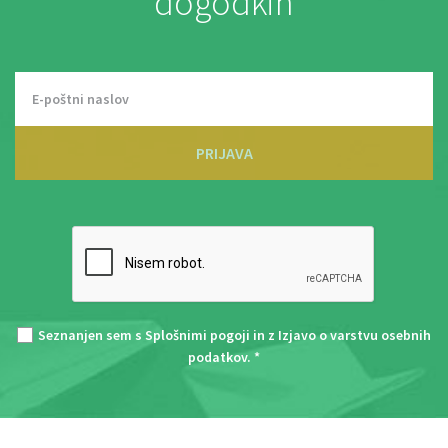
dogodkih
PRIJAVA
Seznanjen sem s
Splošnimi pogoji
in z
Izjavo o varstvu osebnih
podatkov
. *