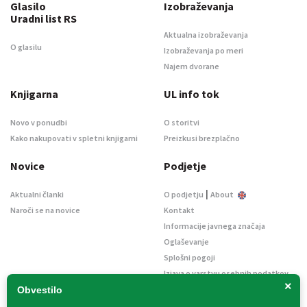
Glasilo
Izobraževanja
Uradni list RS
Aktualna izobraževanja
O glasilu
Izobraževanja po meri
Najem dvorane
Knjigarna
UL info tok
Novo v ponudbi
O storitvi
Kako nakupovati v spletni knjigarni
Preizkusi brezplačno
Novice
Podjetje
|
Aktualni članki
O podjetju
About
Naroči se na novice
Kontakt
Informacije javnega značaja
Oglaševanje
Splošni pogoji
Izjava o varstvu osebnih podatkov
×
E-dražbe
Obvestilo