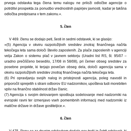
prvega odstavka tega člena temu nalogu ne priloži odločbe agencije o
potrditvi prospekta za ponudbo vrednostnih papirjev javnosti, kadar je takšna
odločba predpisana v tem zakonu.«.
5. člen
V 469. členu se dodajo peti, šesti in sedmi odstavek, ki se glasijo:
»(5) Agencija v okviru razpoložljivih sredstev znotraj finančnega načrta
tekočega leta sama določi število zaposlenih. Za plače zaposlenih v agenciji
velja Zakon o sistemu plač v javnem sektorju (Uradni list RS, št. 95/07 –
uradno prečiščeno besedilo, 17/08 in 58/08), pri čemer obseg sredstev za
posebne projekte, ki terjajo povečan obseg dela, določi agencija sama v
okviru razpoložljivih sredstev znotraj finančnega načrta tekočega leta.
(6) Pri opravljanju svojih nalog in pristojnosti agencija, poleg navodil in
priporočil sprejetih s strani odborov EU nadzornikov, upošteva tudi morebiten
vpliv na finančno stabilnost držav članic.
(7) Agencija s svojim delovanjem spodbuja sodelovanje med nadzorniki na
evropski ravni ter izmenjavo vseh pomembnih informacij med nadzorniki iz
matične države in države gostiteljice.«.
6. člen
V 475. členu se za drugim odstavkom dodata nov tretji in četrti odstavek, ki