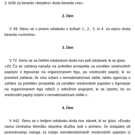
2. točki za besedo »terjatev« doda beseda »ne«.
2. člen
V 49. členu se v prvem odstavku v točkah 1., 2., 3. in 4. za vejico doda
beseda »oziroma«.
3. člen
V 72. členu se za četrtim odstavkom doda nov peti odstavek, ki se glasi:
»(5) Če se zahteva nanaša na potrditev prospekta za uvrstitev vrednostnih
papirjev v trgovanje na organiziranem trgu, pa vrednostni papirji, ki so
predmet zahteve, še niso izdani v nematerializirani obliki, lahko agencija o
zahtevi za potrditev prospekta za uvrstitev vrednostnih papirjev v trgovanje
na organiziranem trgu odloči z odložnim pogojem, ki se izpolni, ko so
vrednostni papirji izdani v nematerializirani obliki.«.
4. člen
V 442. členu se v tretjem odstavku doda nov stavek, ki se glasi: »Enako
ravna centralna klirinško depotna družba tudi v primeru, če izdajatelj ob
posredovanju naloga za izdajo nematerializiranih vrednostnih papirjev iz