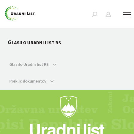
G
LASILO URADNI LIST RS
Glasilo Uradni list RS
Preklic dokumentov