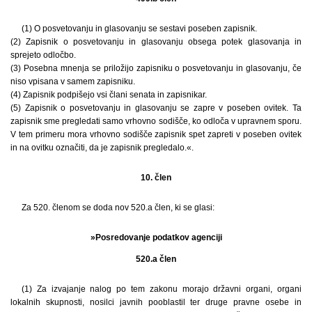
(1) O posvetovanju in glasovanju se sestavi poseben zapisnik.
(2) Zapisnik o posvetovanju in glasovanju obsega potek glasovanja in
sprejeto odločbo.
(3) Posebna mnenja se priložijo zapisniku o posvetovanju in glasovanju, če
niso vpisana v samem zapisniku.
(4) Zapisnik podpišejo vsi člani senata in zapisnikar.
(5) Zapisnik o posvetovanju in glasovanju se zapre v poseben ovitek. Ta
zapisnik sme pregledati samo vrhovno sodišče, ko odloča v upravnem sporu.
V tem primeru mora vrhovno sodišče zapisnik spet zapreti v poseben ovitek
in na ovitku označiti, da je zapisnik pregledalo.«.
10. člen
Za 520. členom se doda nov 520.a člen, ki se glasi:
»Posredovanje podatkov agenciji
520.a člen
(1) Za izvajanje nalog po tem zakonu morajo državni organi, organi
lokalnih skupnosti, nosilci javnih pooblastil ter druge pravne osebe in