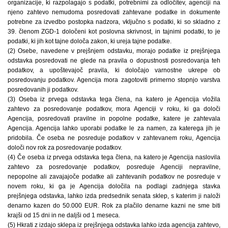
organizacije, ki razpolagajo s podatki, potrebnimi za odločitev, agenciji na
njeno zahtevo nemudoma posredovati zahtevane podatke in dokumente
potrebne za izvedbo postopka nadzora, vključno s podatki, ki so skladno z
39. členom ZGD-1 določeni kot poslovna skrivnost, in tajnimi podatki, to je
podatki, ki jih kot tajne določa zakon, ki ureja tajne podatke.
(2) Osebe, navedene v prejšnjem odstavku, morajo podatke iz prejšnjega
odstavka posredovati ne glede na pravila o dopustnosti posredovanja teh
podatkov, a upoštevajoč pravila, ki določajo varnostne ukrepe ob
posredovanju podatkov. Agencija mora zagotoviti primerno stopnjo varstva
posredovanih ji podatkov.
(3) Oseba iz prvega odstavka tega člena, na katero je Agencija vložila
zahtevo za posredovanje podatkov, mora Agenciji v roku, ki ga določi
Agencija, posredovati pravilne in popolne podatke, katere je zahtevala
Agencija. Agencija lahko uporabi podatke le za namen, za katerega jih je
pridobila. Če oseba ne posreduje podatkov v zahtevanem roku, Agencija
določi nov rok za posredovanje podatkov.
(4) Če oseba iz prvega odstavka tega člena, na katero je Agencija naslovila
zahtevo za posredovanje podatkov, posreduje Agenciji nepravilne,
nepopolne ali zavajajoče podatke ali zahtevanih podatkov ne posreduje v
novem roku, ki ga je Agencija določila na podlagi zadnjega stavka
prejšnjega odstavka, lahko izda predsednik senata sklep, s katerim ji naloži
denarno kazen do 50.000 EUR. Rok za plačilo denarne kazni ne sme biti
krajši od 15 dni in ne daljši od 1 meseca.
(5) Hkrati z izdajo sklepa iz prejšnjega odstavka lahko izda agencija zahtevo,