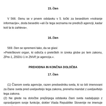
15. člen
V 566. členu se v prvem odstavku v 5. točki za besedilom »notranje
informacije«, doda besedilo »ali če tega seznama ne predloži agenciji, kadar
koli ta to zahteva«.
16. člen
569. člen se spremeni tako, da se glasi:
»Prekrškovni organ, ki odloča o prekrških in izreka globe po tem zakonu,
ZPre-1, ZISDU-1 in ZNVP, je agencija.«.
PREHODNA IN KONČNA DOLOČBA
17. člen
(1) Članom sveta agencije, razen predsedniku sveta, ki so bili imenovani
za člane sveta pred uveljavitvijo tega zakona, preneha mandat z uveljavitvijo
tega zakona.
(2) Ne glede na določbe prejšnjega odstavka člani sveta nadaljujejo z
opravljanjem svoje funkcije, dokler Vlada Republike Slovenije ne imenuje