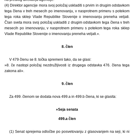
(4) Direktor agencije mora svoj položaj uskladiti s prvim in drugim odstavkom
tega člena v treh mesecih po imenovanju, v nasprotnem primeru s potekom
tega roka sklep Vlade Republike Slovenije o imenovanju preneha veljati.
Član sveta mora svoj položaj uskladiti z drugim odstavkom tega člena v treh
mesecih po imenovanju, v nasprotnem primeru s potekom tega roka sklep
Vlade Republike Slovenije o imenovanju preneha veljati.«.
8. člen
V 479 členu se 8. točka spremeni tako, da se glasi:
»8. če nastopi položaj nezdružljivosti iz drugega odstavka 476. člena tega
zakona ali«.
9. člen
Za 499. členom se dodata nova 499.a in 499.b člena, ki se glasita:
»Seja senata
499.a člen
(1) Senat sprejema odločbe po posvetovanju z glasovanjem na seji, ki ni