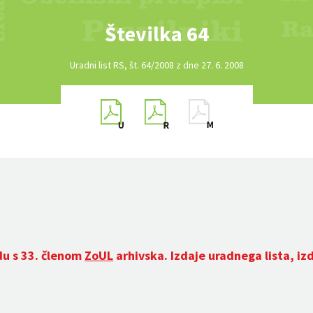
Številka 64
Uradni list RS, št. 64/2008 z dne 27. 6. 2008
du s 33. členom
ZoUL
arhivska. Izdaje uradnega lista, iz