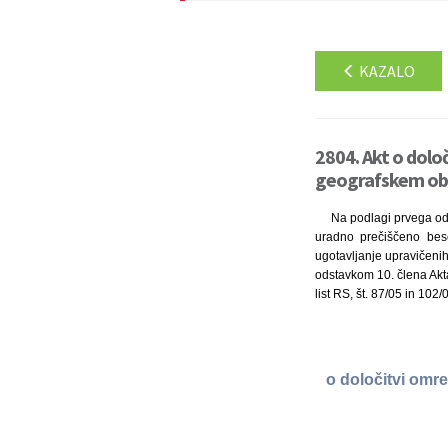
KAZALO
2804. Akt o dolo
geografskem obm
Na podlagi prvega ods
uradno prečiščeno bese
ugotavljanje upravičenih 
odstavkom 10. člena Akt
list RS, št. 87/05 in 102
o določitvi omr