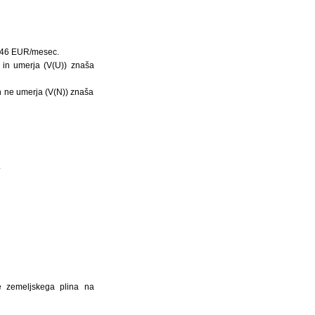
,2346 EUR/mesec.
e in umerja (V(U)) znaša
in ne umerja (V(N)) znaša
.
je zemeljskega plina na