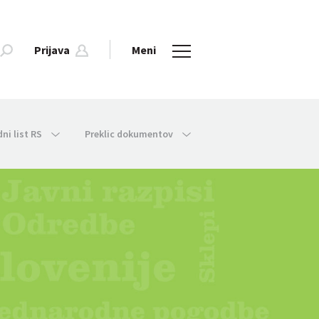
Prijava
Meni
dni list RS
Preklic dokumentov