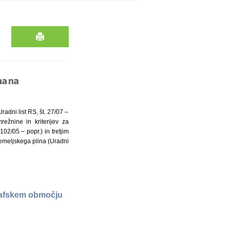
na na
adni list RS, št. 27/07 –
ežnine in kriterijev za
102/05 – popr.) in tretjim
emeljskega plina (Uradni
grafskem območju