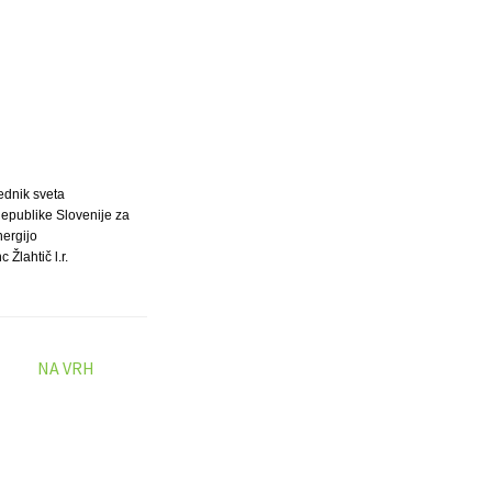
ednik sveta
epublike Slovenije za
nergijo
c Žlahtič l.r.
NA VRH