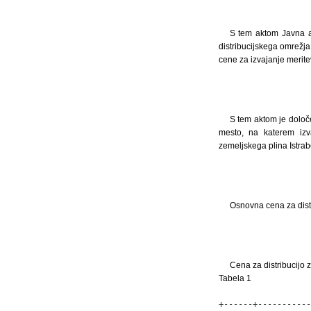
S tem aktom Javna a
distribucijskega omrežja
cene za izvajanje merite
S tem aktom je določ
mesto, na katerem izv
zemeljskega plina Istrabe
Osnovna cena za dist
Cena za distribucijo
Tabela 1
+------+-----------