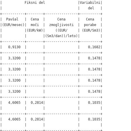
|           Fiksni del                |Variabilni|

|                                     |    del   |

+-----------+--------+----------------+----------+

|  Pavšal   |  Cena  |      Cena      |   Cena   |

|(EUR/mesec)|  moči  |  zmogljivosti  |  porabe  |

|           |(EUR/kW)|     ((EUR/     | (EUR/Sm3)|

|           |        |(Sm3/dan))/leto)|          |

+-----------+--------+----------------+----------+

|   0,9130  |        |                |    0,1682|

+-----------+--------+----------------+----------+

|   3,3200  |        |                |    0,1478|

+-----------+--------+----------------+----------+

|   3,3200  |        |                |    0,1478|

+-----------+--------+----------------+----------+

|   3,3200  |        |                |    0,1478|

+-----------+--------+----------------+----------+

|   3,3200  |        |                |    0,1478|

+-----------+--------+----------------+----------+

|   4,6065  |  0,2814|                |    0,1035|

|           |        |                |          |

+-----------+--------+----------------+----------+

|   4,6065  |  0,2814|                |    0,1035|

|           |        |                |          |

+-----------+--------+----------------+----------+
