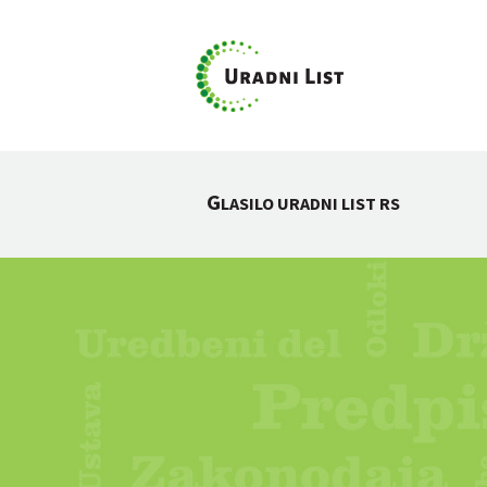
G
LASILO URADNI LIST RS