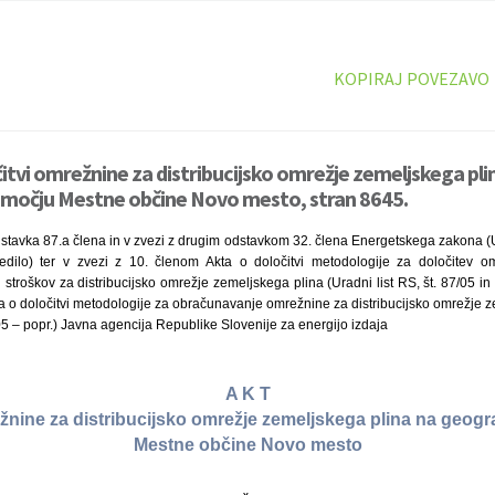
KOPIRAJ POVEZAVO
čitvi omrežnine za distribucijsko omrežje zemeljskega pli
očju Mestne občine Novo mesto, stran 8645.
tavka 87.a člena in v zvezi z drugim odstavkom 32. člena Energetskega zakona (Ur
dilo) ter v zvezi z 10. členom Akta o določitvi metodologije za določitev omr
stroškov za distribucijsko omrežje zemeljskega plina (Uradni list RS, št. 87/05 in 
a o določitvi metodologije za obračunavanje omrežnine za distribucijsko omrežje z
/05 – popr.) Javna agencija Republike Slovenije za energijo izdaja
A K T
ežnine za distribucijsko omrežje zemeljskega plina na geo
Mestne občine Novo mesto