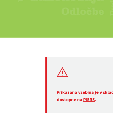
Prikazana vsebina je v skla
dostopne na
PISRS
.