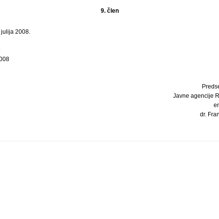
9. člen
 julija 2008.
9
2008
Preds
Javne agencije R
e
dr. Fran