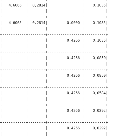
|   4,6065  |  0,2814|                |    0,1035|

|           |        |                |          |

+-----------+--------+----------------+----------+

|   4,6065  |  0,2814|         0,0000 |    0,1035|

|           |        |                |          |

+-----------+--------+----------------+----------+

|           |        |         0,4266 |    0,1035|

|           |        |                |          |

+-----------+--------+----------------+----------+

|           |        |         0,4266 |    0,0850|

|           |        |                |          |

+-----------+--------+----------------+----------+

|           |        |         0,4266 |    0,0850|

|           |        |                |          |

+-----------+--------+----------------+----------+

|           |        |         0,4266 |    0,0584|

|           |        |                |          |

+-----------+--------+----------------+----------+

|           |        |         0,4266 |    0,0292|

|           |        |                |          |

+-----------+--------+----------------+----------+

|           |        |         0,4266 |    0,0292|

|           |        |                |          |
