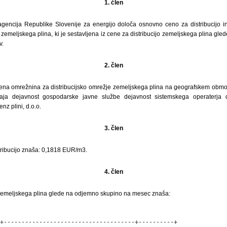
1. člen
gencija Republike Slovenije za energijo določa osnovno ceno za distribucijo 
 zemeljskega plina, ki je sestavljena iz cene za distribucijo zemeljskega plina gl
v.
2. člen
ena omrežnina za distribucijsko omrežje zemeljskega plina na geografskem obm
aja dejavnost gospodarske javne službe dejavnost sistemskega operaterja di
nz plini, d.o.o.
3. člen
ribucijo znaša: 0,1818 EUR/m3.
4. člen
 zemeljskega plina glede na odjemno skupino na mesec znaša:
+-------------------------------------+----------+
