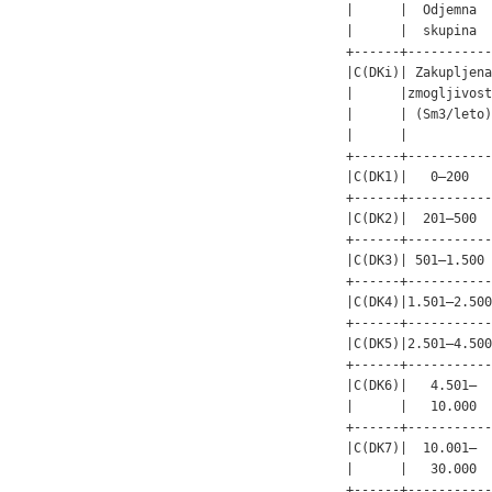
|      |  Odjemna  
|      |  skupina  
+------+-----------
|C(DKi)| Zakupljena
|      |zmogljivost
|      | (Sm3/leto)
|      |           
+------+-----------
|C(DK1)|   0–200   
+------+-----------
|C(DK2)|  201–500  
+------+-----------
|C(DK3)| 501–1.500 
+------+-----------
|C(DK4)|1.501–2.500
+------+-----------
|C(DK5)|2.501–4.500
+------+-----------
|C(DK6)|   4.501–  
|      |   10.000  
+------+-----------
|C(DK7)|  10.001–  
|      |   30.000  
+------+-----------