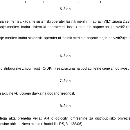
+-----------+--------+----------------+----------+
5. člen
anje meritev, kadar je sistemski operater lastnik merilnih naprav (V(L)) znaša 2
je meritev, kadar sistemski operater ni lastnik merilnih naprav ter jih vzdržuj
e meritev, kadar sistemski operater ni lastnik merilnih naprav ter jih ne vzdržuje 
6. člen
istribucijske zmogljivosti (C(DKi`)) se izračuna na podlagi letne cene zmogljivosti
7. člen
aktu ne vključujejo davka na dodano vrednost.
8. člen
tega akta preneha veljati Akt o določitvi omrežnine za distribucijsko omrež
tne občine Novo mesto (Uradni list RS, št. 138/06).