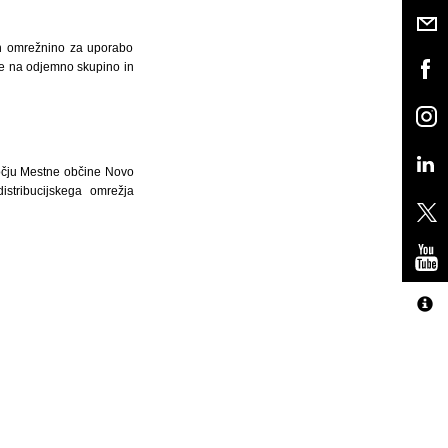
in omrežnino za uporabo
ede na odjemno skupino in
očju Mestne občine Novo
stribucijskega omrežja