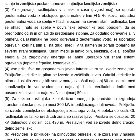
stanje in zemljišče postane ponovno najboljše kmetijsko zemljišče.
(3) Za ogrevanje rastlinjakov v zimskem času (avgust–maj) se uporabi
geotermalna voda iz obstoječe geotermalne vrtine FI-5 Renkovci, odpadna
geotermalna voda se spelje v hladilni bazen na severni stani rastlinjaka, kjer
se ohladi, nato se spelje v površinske odvodnike pod pogojem, da se
predhodno očisti in ohladi do predpisane stopnje. Za dodatno ogrevanje ali v
primeru, da rastlinjaki ne bodo ogrevani z geotermalno vodo, se uporabijo
ogrevalni kotli na plin ali na drugi medij. V ta namen se zgradi toplarno na
severni strani rastlinjaka. Kurilni medij je lahko plin, elektrika, olje ali sončna
energija. Za zagotovitev energije se lahko uporabijo vsi znani sistemi
ogrevanja (toplotne črpalke, izmenjevalci).
(4) Vse priključke na gospodarsko javno infrastrukturo se izvede zemeljsko.
Priključke elektrike in plina se izvede v zaščitnih ceveh. Odmiki elektrike in
plina od ostalih zemeljskih vodov morajo znašati najmanj 60 cm, odmik med
kanalizacijo in vodovodom pa najmanj 1 m. Vertikalni odmiki med
posameznimi vodi morajo znašati najmanj 50 cm.
(5) Za oskrbo rastlinjaka z električno energijo je predvidena izgradnja
transformatorske postaje moči 300 kW in priključnega daljnovoda. Priključke
se izvede zemeljsko od obstoječega zračnega voda, ki poteka ob cesti. Ob
rastlinjakih se lahko uredi tudi zunanjo razsvetljavo. Prestavi se obstoječi 20
kV daljnovod v dolžini cca 430 m. Prestavljen vod se izvede delno zračno,
delno zemeljsko.
(6) Predviden je priključek na plinovodno omrežje, ki je izgrajeno v naselju