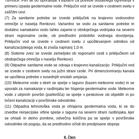
Turnišče. Plin se bo uporabljal v toplarni za potrebe dodatnega ogrevanja v
primeru izpada geotermalne vode. Priključni vod se izvede v cestnem svetu v
zaščitni cevi.
(7) Za sanitarne potrebe se izvede priključek na krajevno vodovodno
omrežje iz naselja Renkovci. Variantno se vodo za sanitarne potrebe in
dodatno namakalno vodo lahko zajame iz obstoječega vodnjaka na severni
strani regionalne ceste, ob predhodni pridobitvi vodnega dovoljenja.
Priključni vod se izvede v cestnem svetu z upoštevanjem odmikov od
kanalizacijskega voda, ki znaša najmanj 1,0 m.
(8) Sisteme zvez se izvede zemeljsko ob regionalni cesti s priključkom od
obstoječega omrežja v naselju Renkovci.
(9) Odpadne sanitarne vode se odvaja v krajevno kanalizacijo. Priključni vod
se izvede v cestnem svetu na južni strani ceste. Pri dimenzioniranju kanala
se upošteva potrebe v sosednjih enotah urejanja.
(10) Meteorne vode s streh se spelje v laguno (bazen meteorne vode) in se
uporabi za namakanje v rastlinjaku ter hlajenje geotermalne vode. Meteorne
vode z utrjenih površin (parkirišča) se spelje v peskolove ob objektih in po
ločeni kanalizaciji v površinske odvodnike.
(11) Odpadna tehnološka voda je ohlajena geotermalna voda, ki se do
izvedbe reinjecijske vrtine spelje v lagune na severni strani rastlinjaka, kjer
se ohladi in delno ponikne, odvečna količina pa se spelje v površinske
odvodnike ob pogoju, da se predhodno očisti do predpisane stopnje.
6. člen