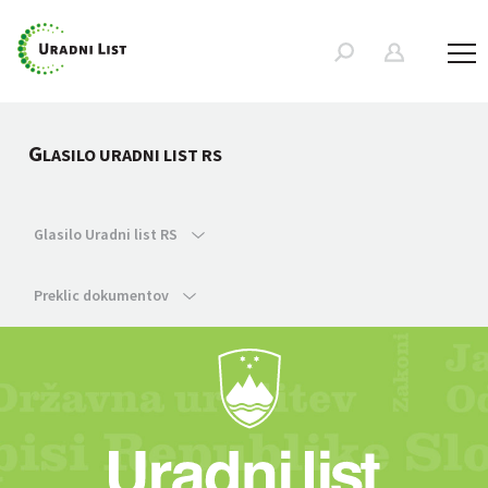
G
LASILO URADNI LIST RS
Glasilo Uradni list RS
Preklic dokumentov