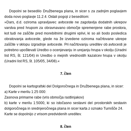
Dopolni se besedilo Družbenega plana, in sicer s za zadnjim poglavjem
doda novo poglavje 11.2.4. Ostali pogoji z besedilom:
»Dars, d.d. oziroma upravljavec avtoceste ne zagotavlja dodatnih ukrepov
varstva pred hrupom za obravnavano območje spremenjene rabe prostora,
kot tudi ne zaščite pred morebitnimi drugimi vplivi, ki so ali bodo posledica
obratovanja avtoceste, glede na že izvedene oziroma načrtovane ukrepe
zaščite v sklopu izgradnje avtoceste. Pri načrtovanju ureditev ob avtocesti je
potrebno upoštevati Uredbo o ocenjevanju in urejanju hrupa v okolju (Uradni
list RS, št. 121/04) in Uredbo o mejnih vrednostih kazalcev hrupa v okolju
(Uradni list RS, št. 105/05, 34/08).«
7. člen
Dopolni se kartografski del Dolgoročnega in Družbenega plana, in sicer:
a) Karte v merilu 1:25 000:
Zasnova primarne rabe (vris območja rastlinjakov)
b) karte v merilu 1:5000, ki so istočasno sestavni del prostorskih sestavin
dolgoročnega in srednjeročnega plana in sicer karta z oznako Turnišče 24.
Karte se dopolnijo z vrisom predvidenih ureditev.
8. člen