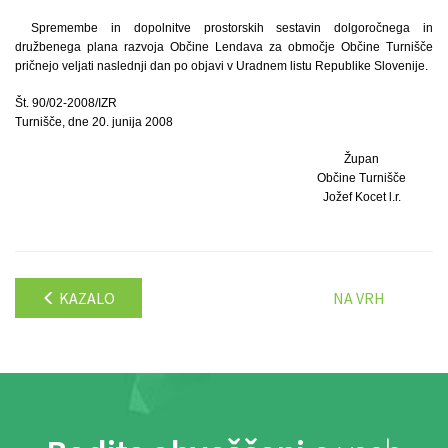
Spremembe in dopolnitve prostorskih sestavin dolgoročnega in
družbenega plana razvoja Občine Lendava za območje Občine Turnišče
pričnejo veljati naslednji dan po objavi v Uradnem listu Republike Slovenije.
Št. 90/02-2008/IZR
Turnišče, dne 20. junija 2008
Župan
Občine Turnišče
Jožef Kocet l.r.
KAZALO
NA VRH