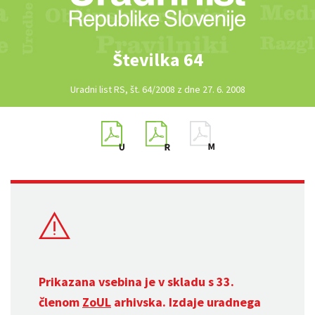
Številka 64
Uradni list RS, št. 64/2008 z dne 27. 6. 2008
Prikazana vsebina je v skladu s 33.
členom
ZoUL
arhivska. Izdaje uradnega