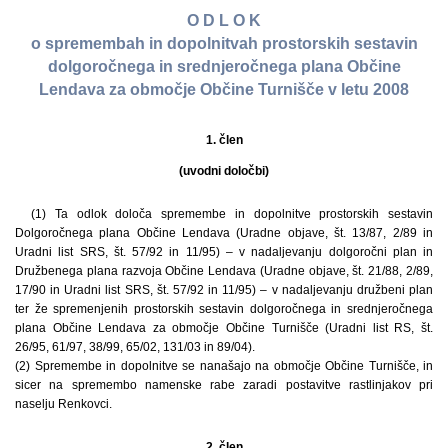
O D L O K
o spremembah in dopolnitvah prostorskih sestavin
dolgoročnega in srednjeročnega plana Občine
Lendava za območje Občine Turnišče v letu 2008
1. člen
(uvodni določbi)
(1) Ta odlok določa spremembe in dopolnitve prostorskih sestavin
Dolgoročnega plana Občine Lendava (Uradne objave, št. 13/87, 2/89 in
Uradni list SRS, št. 57/92 in 11/95) – v nadaljevanju dolgoročni plan in
Družbenega plana razvoja Občine Lendava (Uradne objave, št. 21/88, 2/89,
17/90 in Uradni list SRS, št. 57/92 in 11/95) – v nadaljevanju družbeni plan
ter že spremenjenih prostorskih sestavin dolgoročnega in srednjeročnega
plana Občine Lendava za območje Občine Turnišče (Uradni list RS, št.
26/95, 61/97, 38/99, 65/02, 131/03 in 89/04).
(2) Spremembe in dopolnitve se nanašajo na območje Občine Turnišče, in
sicer na spremembo namenske rabe zaradi postavitve rastlinjakov pri
naselju Renkovci.
2. člen