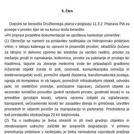
5. člen
Dopolni se besedilo Družbenega plana v poglavju 11.3.2. Priprava PIA za
posege v prostor, kjer se na koncu doda besedilo:
»Pri pripravi projektne dokumentacije se upošteva naslednje usmeritve:
(1) Območje se nameni za postavitev rastlinjaka za hidroponsko pridelavo
vrtnin, v sklopu katerega so upravni in pisarniški prostori, skladišča (ločeno
za strojno in delovno opremo ter sredstva za varstvo rastlin), prostor za
mešanje gnojil in namakanje, kotlovnica, prostor za pakiranje in prodajo ter
hladilnica, lagune za zbiranje meteorne vode ter pripadajoči gradbeno
inženirski objekti (ceste in poti, cevovodi, komunikacijska omrežja in
elektroenergetski vodi), pomožni objekti (toplarna, transformatorska postaja,
ograja ob kompleksu in ob laguni, pomožnih infrastrukturni objekti, odvodni
jarki, nn električno omrežje, prečrpalne naprave), začasnih objekti za
sezonsko turistično ponudbo (pokrit razstavni prostor, gostinski kiosk) in za
prireditve (prodajni kiosk), urbana oprema (objekt za oglaševanje,
transparent, večnamenski kiosk) ter zasaditev drevja in grmičevja, ureditev
prometnih in utrjenih površin za manipulacijo in parkiranje. Predvidena je
tudi prestavitev obstoječega 20 kV daljnovoda.
(2) Tla v rastlinjaku je treba ohraniti in jih med gradnjo objektov in
obratovanjem ustrezno zaščititi ter preprečiti degradacijo. V primeru
prenehanja pridelave v rastlinjaku je treba nemudoma vzpostaviti prejšnje