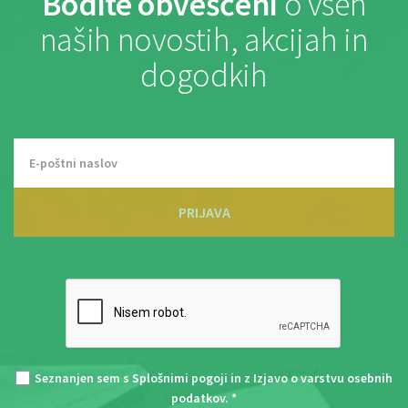
Bodite obveščeni
o vseh
naših novostih, akcijah in
dogodkih
PRIJAVA
Seznanjen sem s
Splošnimi pogoji
in z
Izjavo o varstvu osebnih
podatkov
. *