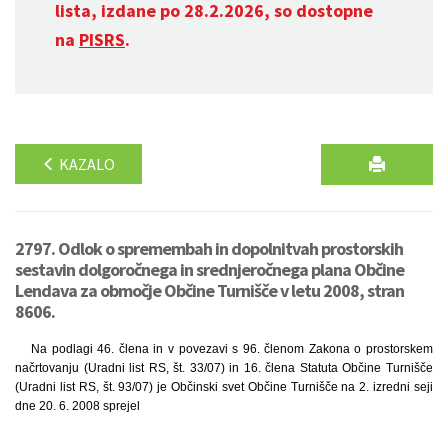
lista, izdane po 28.2.2026, so dostopne
na
PISRS
.
KAZALO
2797. Odlok o spremembah in dopolnitvah prostorskih
sestavin dolgoročnega in srednjeročnega plana Občine
Lendava za območje Občine Turnišče v letu 2008, stran
8606.
Na podlagi 46. člena in v povezavi s 96. členom Zakona o prostorskem
načrtovanju (Uradni list RS, št. 33/07) in 16. člena Statuta Občine Turnišče
(Uradni list RS, št. 93/07) je Občinski svet Občine Turnišče na 2. izredni seji
dne 20. 6. 2008 sprejel