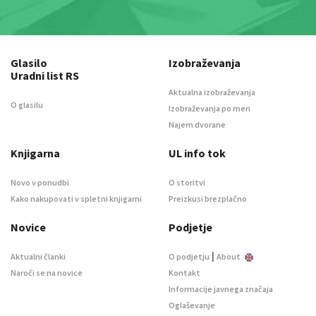
Glasilo
Izobraževanja
Uradni list RS
Aktualna izobraževanja
O glasilu
Izobraževanja po meri
Najem dvorane
Knjigarna
UL info tok
Novo v ponudbi
O storitvi
Kako nakupovati v spletni knjigarni
Preizkusi brezplačno
Novice
Podjetje
|
Aktualni članki
O podjetju
About
Naroči se na novice
Kontakt
Informacije javnega značaja
Oglaševanje