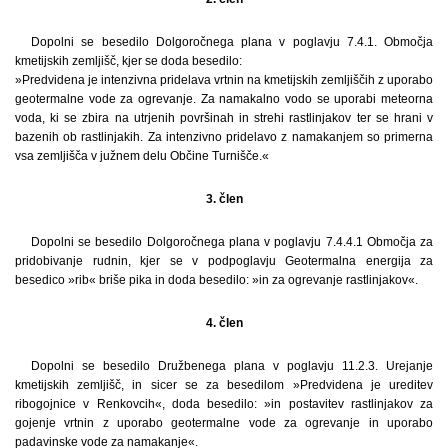
Dopolni se besedilo Dolgoročnega plana v poglavju 7.4.1. Območja
kmetijskih zemljišč, kjer se doda besedilo:
»Predvidena je intenzivna pridelava vrtnin na kmetijskih zemljiščih z uporabo
geotermalne vode za ogrevanje. Za namakalno vodo se uporabi meteorna
voda, ki se zbira na utrjenih površinah in strehi rastlinjakov ter se hrani v
bazenih ob rastlinjakih. Za intenzivno pridelavo z namakanjem so primerna
vsa zemljišča v južnem delu Občine Turnišče.«
3. člen
Dopolni se besedilo Dolgoročnega plana v poglavju 7.4.4.1 Območja za
pridobivanje rudnin, kjer se v podpoglavju Geotermalna energija za
besedico »rib« briše pika in doda besedilo: »in za ogrevanje rastlinjakov«.
4. člen
Dopolni se besedilo Družbenega plana v poglavju 11.2.3. Urejanje
kmetijskih zemljišč, in sicer se za besedilom »Predvidena je ureditev
ribogojnice v Renkovcih«, doda besedilo: »in postavitev rastlinjakov za
gojenje vrtnin z uporabo geotermalne vode za ogrevanje in uporabo
padavinske vode za namakanje«.