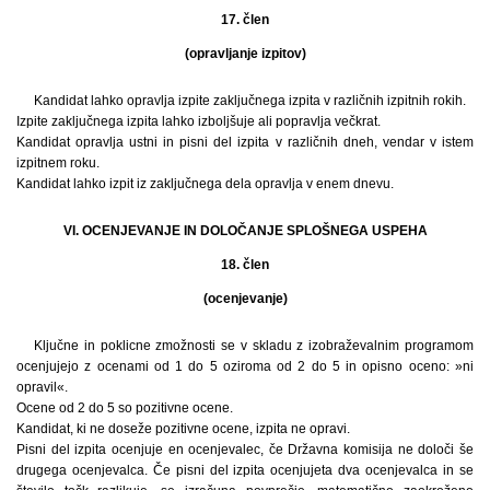
17. člen
(opravljanje izpitov)
Kandidat lahko opravlja izpite zaključnega izpita v različnih izpitnih rokih.
Izpite zaključnega izpita lahko izboljšuje ali popravlja večkrat.
Kandidat opravlja ustni in pisni del izpita v različnih dneh, vendar v istem
izpitnem roku.
Kandidat lahko izpit iz zaključnega dela opravlja v enem dnevu.
VI. OCENJEVANJE IN DOLOČANJE SPLOŠNEGA USPEHA
18. člen
(ocenjevanje)
Ključne in poklicne zmožnosti se v skladu z izobraževalnim programom
ocenjujejo z ocenami od 1 do 5 oziroma od 2 do 5 in opisno oceno: »ni
opravil«.
Ocene od 2 do 5 so pozitivne ocene.
Kandidat, ki ne doseže pozitivne ocene, izpita ne opravi.
Pisni del izpita ocenjuje en ocenjevalec, če Državna komisija ne določi še
drugega ocenjevalca. Če pisni del izpita ocenjujeta dva ocenjevalca in se