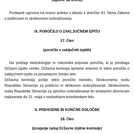
Postopek ugovora na oceno poteka v skladu z določbo 81. člena Zakona
o poklicnem in strokovnem izobraževanju.
IX. POROČILO O ZAKLJUČNEM IZPITU
27. člen
(poročilo o zaključnih izpitih)
Na podlagi metodologije in rokovnika priprave poročila, ki ju predlaga
Državni izpitni center, Državna komisija sprejme vmesno in letno poročilo o
zaključnem izpitu za posamezno šolsko leto.
Državna komisija pošlje letno poročilo ministru, Strokovnemu svetu
Republike Slovenije za poklicno in strokovno izobraževanje, Strokovnemu
svetu Republike Slovenije za splošno izobraževanje ter pristojnim zbornicam
najkasneje do 31. maja v naslednjem koledarskem letu.
X. PREHODNE IN KONČNE DOLOČBE
28. člen
(izvajanje nalog Državne izpitne komisije)