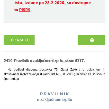
lista, izdane po 28.2.2026, so dostopne
na
PISRS
.
KAZALO
2410. Pravilnik o zaključnem izpitu, stran 6177.
Na podlagi drugega odstavka 75. člena Zakona o poklicnem in
strokovnem izobraževanju (Uradni list RS, št. 79/06) minister za šolstvo in
šport izdaja
P R A V I L N I K
o zaključnem izpitu