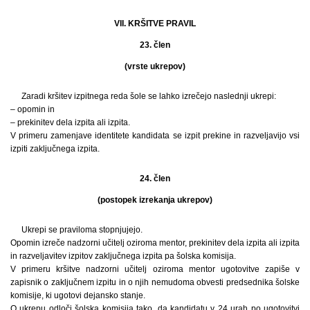
VII. KRŠITVE PRAVIL
23. člen
(vrste ukrepov)
Zaradi kršitev izpitnega reda šole se lahko izrečejo naslednji ukrepi:
– opomin in
– prekinitev dela izpita ali izpita.
V primeru zamenjave identitete kandidata se izpit prekine in razveljavijo vsi
izpiti zaključnega izpita.
24. člen
(postopek izrekanja ukrepov)
Ukrepi se praviloma stopnjujejo.
Opomin izreče nadzorni učitelj oziroma mentor, prekinitev dela izpita ali izpita
in razveljavitev izpitov zaključnega izpita pa šolska komisija.
V primeru kršitve nadzorni učitelj oziroma mentor ugotovitve zapiše v
zapisnik o zaključnem izpitu in o njih nemudoma obvesti predsednika šolske
komisije, ki ugotovi dejansko stanje.
O ukrepu odloči šolska komisija tako, da kandidatu v 24 urah po ugotovitvi