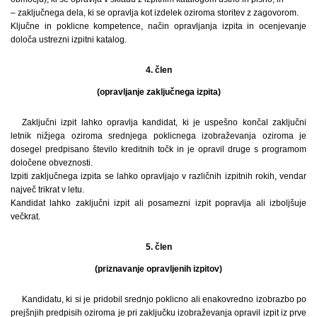
– zaključnega dela, ki se opravlja kot izdelek oziroma storitev z zagovorom.
Ključne in poklicne kompetence, način opravljanja izpita in ocenjevanje
določa ustrezni izpitni katalog.
4. člen
(opravljanje zaključnega izpita)
Zaključni izpit lahko opravlja kandidat, ki je uspešno končal zaključni
letnik nižjega oziroma srednjega poklicnega izobraževanja oziroma je
dosegel predpisano število kreditnih točk in je opravil druge s programom
določene obveznosti.
Izpiti zaključnega izpita se lahko opravljajo v različnih izpitnih rokih, vendar
največ trikrat v letu.
Kandidat lahko zaključni izpit ali posamezni izpit popravlja ali izboljšuje
večkrat.
5. člen
(priznavanje opravljenih izpitov)
Kandidatu, ki si je pridobil srednjo poklicno ali enakovredno izobrazbo po
prejšnjih predpisih oziroma je pri zaključku izobraževanja opravil izpit iz prve