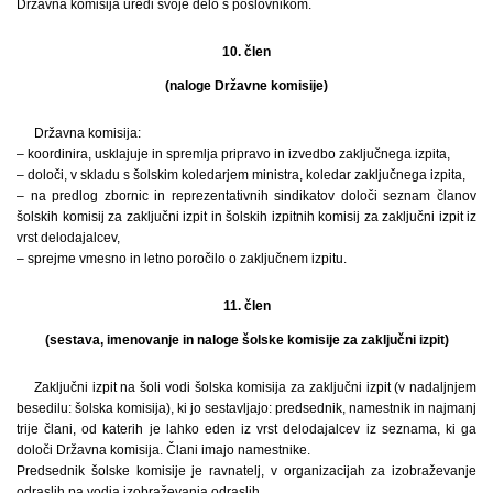
Državna komisija uredi svoje delo s poslovnikom.
10. člen
(naloge Državne komisije)
Državna komisija:
– koordinira, usklajuje in spremlja pripravo in izvedbo zaključnega izpita,
– določi, v skladu s šolskim koledarjem ministra, koledar zaključnega izpita,
– na predlog zbornic in reprezentativnih sindikatov določi seznam članov
šolskih komisij za zaključni izpit in šolskih izpitnih komisij za zaključni izpit iz
vrst delodajalcev,
– sprejme vmesno in letno poročilo o zaključnem izpitu.
11. člen
(sestava, imenovanje in naloge šolske komisije za zaključni izpit)
Zaključni izpit na šoli vodi šolska komisija za zaključni izpit (v nadaljnjem
besedilu: šolska komisija), ki jo sestavljajo: predsednik, namestnik in najmanj
trije člani, od katerih je lahko eden iz vrst delodajalcev iz seznama, ki ga
določi Državna komisija. Člani imajo namestnike.
Predsednik šolske komisije je ravnatelj, v organizacijah za izobraževanje
odraslih pa vodja izobraževanja odraslih.