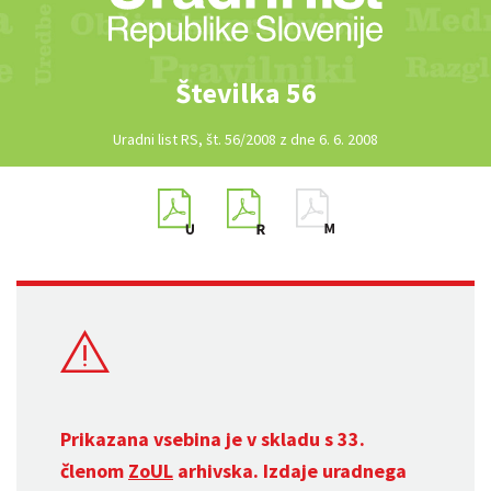
Številka 56
Uradni list RS, št. 56/2008 z dne 6. 6. 2008
Prikazana vsebina je v skladu s 33.
členom
ZoUL
arhivska. Izdaje uradnega