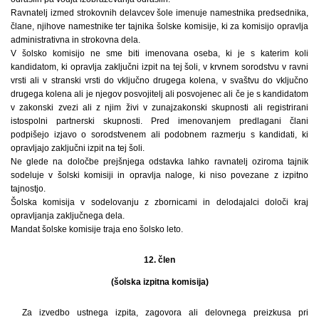
Ravnatelj izmed strokovnih delavcev šole imenuje namestnika predsednika,
člane, njihove namestnike ter tajnika šolske komisije, ki za komisijo opravlja
administrativna in strokovna dela.
V šolsko komisijo ne sme biti imenovana oseba, ki je s katerim koli
kandidatom, ki opravlja zaključni izpit na tej šoli, v krvnem sorodstvu v ravni
vrsti ali v stranski vrsti do vključno drugega kolena, v svaštvu do vključno
drugega kolena ali je njegov posvojitelj ali posvojenec ali če je s kandidatom
v zakonski zvezi ali z njim živi v zunajzakonski skupnosti ali registrirani
istospolni partnerski skupnosti. Pred imenovanjem predlagani člani
podpišejo izjavo o sorodstvenem ali podobnem razmerju s kandidati, ki
opravljajo zaključni izpit na tej šoli.
Ne glede na določbe prejšnjega odstavka lahko ravnatelj oziroma tajnik
sodeluje v šolski komisiji in opravlja naloge, ki niso povezane z izpitno
tajnostjo.
Šolska komisija v sodelovanju z zbornicami in delodajalci določi kraj
opravljanja zaključnega dela.
Mandat šolske komisije traja eno šolsko leto.
12. člen
(šolska izpitna komisija)
Za izvedbo ustnega izpita, zagovora ali delovnega preizkusa pri