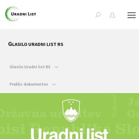
G
LASILO URADNI LIST RS
Glasilo Uradni list RS
Preklic dokumentov