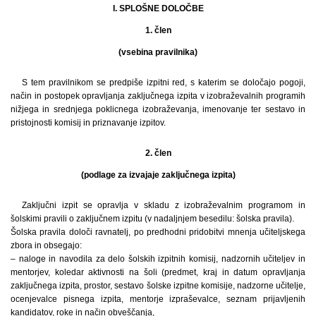
I. SPLOŠNE DOLOČBE
1. člen
(vsebina pravilnika)
S tem pravilnikom se predpiše izpitni red, s katerim se določajo pogoji,
način in postopek opravljanja zaključnega izpita v izobraževalnih programih
nižjega in srednjega poklicnega izobraževanja, imenovanje ter sestavo in
pristojnosti komisij in priznavanje izpitov.
2. člen
(podlage za izvajaje zaključnega izpita)
Zaključni izpit se opravlja v skladu z izobraževalnim programom in
šolskimi pravili o zaključnem izpitu (v nadaljnjem besedilu: šolska pravila).
Šolska pravila določi ravnatelj, po predhodni pridobitvi mnenja učiteljskega
zbora in obsegajo:
– naloge in navodila za delo šolskih izpitnih komisij, nadzornih učiteljev in
mentorjev, koledar aktivnosti na šoli (predmet, kraj in datum opravljanja
zaključnega izpita, prostor, sestavo šolske izpitne komisije, nadzorne učitelje,
ocenjevalce pisnega izpita, mentorje izpraševalce, seznam prijavljenih
kandidatov, roke in način obveščanja,