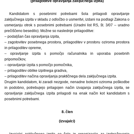
(prilagoditve opravljanja zaključnega izpita)
Kandidatom s posebnimi potrebami šola prilagodi opravljanje
zaključnega izpita v skladu z odločbo o usmeritvi, izdani na podlagi Zakona o
usmerjanju otrok s posebnimi potrebami (Uradni list RS, št. 3/07 – uradno
prečiščeno besedilo). Možne so naslednje prilagoditve:
– podaljšan čas opravljanja izpita,
– zagotovitev posebnega prostora, prilagoditev v prostoru oziroma prostora
in prilagoditev opreme,
– opravljanje izpita s pomočjo računalnika in uporaba posebnih
pripomočkov,
– opravljanje izpita s pomočjo pomočnika,
– prilagoditev oblike izpitnega gradiva,
– prilagoditev načina opravljanja praktičnega dela zaključnega izpita.
Drugim kandidatom, ki zaradi nezgode, nenadne bolezni oziroma poškodbe
in podobno, potrebujejo prilagojen način izvajanja zaključnega izpita, se
opravljanje zaključnega izpita prilagodi na enak način kot kandidatom s
posebnimi potrebami.
8. člen
(izvajalci)
Izvajalci zaključnega izpita so šole in organizacije za izobraževanje