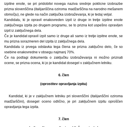
izpitne enote, se pri pridobitvi novega naziva srednje poklicne izobrazbe
prizna slovenščina (italijanščina oziroma madžarščina na narodno mešanem
območju), ne glede na način zaključka izobraževanja, ki je tedaj veljal.
Kandidatu, ki je opravil enakovreden izpit iz druge in tretje izpitne enote
zaključnega izpita po drugem programu, se to prizna kot uspešno opravljen
izpit iz zaključnega dela.
Če je kandidat opravil izpit samo iz druge ali samo iz tretje izpitne enote, se
mu prizna sorazmeren del izpita iz zaključnega dela.
Kandidatu iz prvega odstavka tega člena se prizna zaključno delo, če so
vsebine enakovredne v obsegu najmanj 70%.
Če na podlagi dokumenta o zaključku izobraževanja ni možno priznati
ocene, se prizna ocena, ki jo je kandidat dosegel v zaključnem letniku.
6. člen
(oprostitev opravljanja izpita)
Kandidat, ki je v zaključnem letniku pri slovenščini (italijanščini oziroma
madžarščini), dosegel oceno odlično, je pri zaključnem izpitu oproščen
opravljanja tega izpita.
7. člen