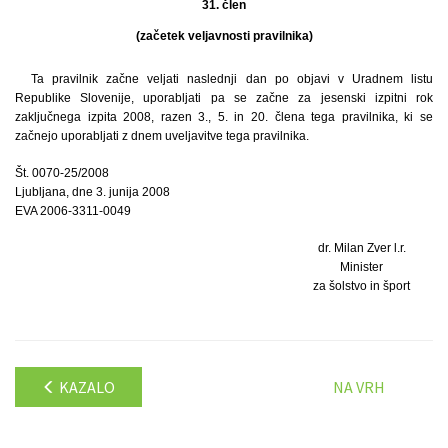
31. člen
(začetek veljavnosti pravilnika)
Ta pravilnik začne veljati naslednji dan po objavi v Uradnem listu
Republike Slovenije, uporabljati pa se začne za jesenski izpitni rok
zaključnega izpita 2008, razen 3., 5. in 20. člena tega pravilnika, ki se
začnejo uporabljati z dnem uveljavitve tega pravilnika.
Št. 0070-25/2008
Ljubljana, dne 3. junija 2008
EVA 2006-3311-0049
dr. Milan Zver l.r.
Minister
za šolstvo in šport
KAZALO
NA VRH