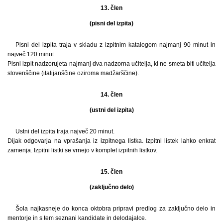
13. člen
(pisni del izpita)
Pisni del izpita traja v skladu z izpitnim katalogom najmanj 90 minut in
največ 120 minut.
Pisni izpit nadzorujeta najmanj dva nadzorna učitelja, ki ne smeta biti učitelja
slovenščine (italijanščine oziroma madžarščine).
14. člen
(ustni del izpita)
Ustni del izpita traja največ 20 minut.
Dijak odgovarja na vprašanja iz izpitnega listka. Izpitni listek lahko enkrat
zamenja. Izpitni listki se vrnejo v komplet izpitnih listkov.
15. člen
(zaključno delo)
Šola najkasneje do konca oktobra pripravi predlog za zaključno delo in
mentorje in s tem seznani kandidate in delodajalce.