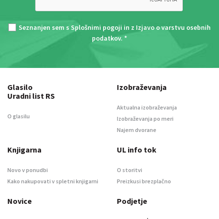
Seznanjen sem s
Splošnimi pogoji
in z
Izjavo o varstvu osebnih
podatkov
. *
Glasilo
Izobraževanja
Uradni list RS
Aktualna izobraževanja
O glasilu
Izobraževanja po meri
Najem dvorane
Knjigarna
UL info tok
Novo v ponudbi
O storitvi
Kako nakupovati v spletni knjigarni
Preizkusi brezplačno
Novice
Podjetje