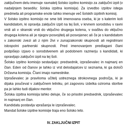
zaključnem delu imenuje ravnatelj šolsko izpitno komisijo za zaključni izpit (v
nadaljnjem besedilu: šolska izpitna komisija). Za izvedbo izpitov istega
predmeta ali programske enote lahko imenuje več šolskih izpitnih komisij.
V šolsko izpitno komisijo ne sme biti imenovana oseba, ki je s katerim koli
kandidatom, ki opravlja zaključni izpit na tej šoli, v krvnem sorodstvu v ravni
vrsti ali v stranski vrsti do vključno drugega kolena, v svaštvu do vključno
drugega kolena ali je njegov posvojitelj ali posvojenec ali če je s kandidatom
v zakonski zvezi ali z njim živi v zunajzakonski skupnosti ali registrirani
istospolni partnerski skupnosti. Pred imenovanjem predlagani člani
podpišejo izjavo o sorodstvenem ali podobnem razmerju s kandidati, ki
opravljajo zaključni izpit na tej šoli.
Šolsko izpitno komisijo sestavljajo: predsednik, izpraševalec in najmanj en
član. Eden od članov je lahko iz vrst delodajalcev iz seznama, ki ga določi
Državna komisija. Člani imajo namestnike.
Izpraševalec je praviloma učitelj ustreznega strokovnega področja, ki je
dijaka poučeval v zaključnem letniku, pri zagovoru izdelka oziroma storitve
pa je lahko tudi dijakov mentor.
Šolska izpitna komisija lahko deluje, če so prisotni predsednik, izpraševalec
in najmanj en član.
Kandidatu postavlja vprašanja le izpraševalec.
Mandat šolske izpitne komisije traja eno šolsko leto.
IV. ZAKLJUČNI IZPIT