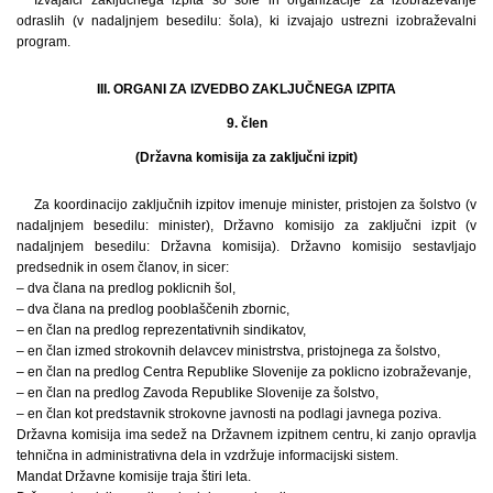
odraslih (v nadaljnjem besedilu: šola), ki izvajajo ustrezni izobraževalni
program.
III. ORGANI ZA IZVEDBO ZAKLJUČNEGA IZPITA
9. člen
(Državna komisija za zaključni izpit)
Za koordinacijo zaključnih izpitov imenuje minister, pristojen za šolstvo (v
nadaljnjem besedilu: minister), Državno komisijo za zaključni izpit (v
nadaljnjem besedilu: Državna komisija). Državno komisijo sestavljajo
predsednik in osem članov, in sicer:
– dva člana na predlog poklicnih šol,
– dva člana na predlog pooblaščenih zbornic,
– en član na predlog reprezentativnih sindikatov,
– en član izmed strokovnih delavcev ministrstva, pristojnega za šolstvo,
– en član na predlog Centra Republike Slovenije za poklicno izobraževanje,
– en član na predlog Zavoda Republike Slovenije za šolstvo,
– en član kot predstavnik strokovne javnosti na podlagi javnega poziva.
Državna komisija ima sedež na Državnem izpitnem centru, ki zanjo opravlja
tehnična in administrativna dela in vzdržuje informacijski sistem.
Mandat Državne komisije traja štiri leta.