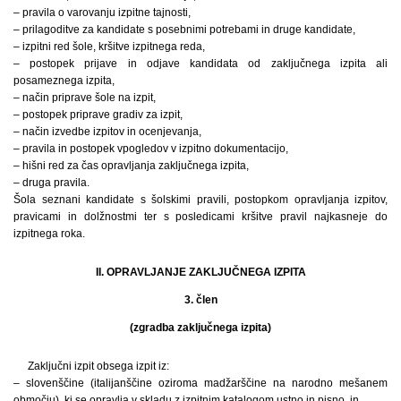
– pravila o varovanju izpitne tajnosti,
– prilagoditve za kandidate s posebnimi potrebami in druge kandidate,
– izpitni red šole, kršitve izpitnega reda,
– postopek prijave in odjave kandidata od zaključnega izpita ali
posameznega izpita,
– način priprave šole na izpit,
– postopek priprave gradiv za izpit,
– način izvedbe izpitov in ocenjevanja,
– pravila in postopek vpogledov v izpitno dokumentacijo,
– hišni red za čas opravljanja zaključnega izpita,
– druga pravila.
Šola seznani kandidate s šolskimi pravili, postopkom opravljanja izpitov,
pravicami in dolžnostmi ter s posledicami kršitve pravil najkasneje do
izpitnega roka.
II. OPRAVLJANJE ZAKLJUČNEGA IZPITA
3. člen
(zgradba zaključnega izpita)
Zaključni izpit obsega izpit iz:
– slovenščine (italijanščine oziroma madžarščine na narodno mešanem
območju), ki se opravlja v skladu z izpitnim katalogom ustno in pisno, in