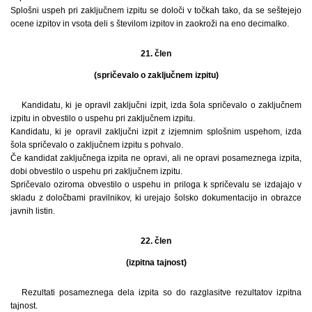
Splošni uspeh pri zaključnem izpitu se določi v točkah tako, da se seštejejo
ocene izpitov in vsota deli s številom izpitov in zaokroži na eno decimalko.
21. člen
(spričevalo o zaključnem izpitu)
Kandidatu, ki je opravil zaključni izpit, izda šola spričevalo o zaključnem
izpitu in obvestilo o uspehu pri zaključnem izpitu.
Kandidatu, ki je opravil zaključni izpit z izjemnim splošnim uspehom, izda
šola spričevalo o zaključnem izpitu s pohvalo.
Če kandidat zaključnega izpita ne opravi, ali ne opravi posameznega izpita,
dobi obvestilo o uspehu pri zaključnem izpitu.
Spričevalo oziroma obvestilo o uspehu in priloga k spričevalu se izdajajo v
skladu z določbami pravilnikov, ki urejajo šolsko dokumentacijo in obrazce
javnih listin.
22. člen
(izpitna tajnost)
Rezultati posameznega dela izpita so do razglasitve rezultatov izpitna
tajnost.