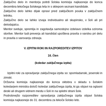
Zaključno delo in mentorja potrdi šolska komisija najkasneje do konca
decembra tekočega šolskega leta in s sklepom seznani kandidate.
Zaključno delo lahko dijak opravi pred zaključkom pouka v zaključnem
letniku.
Zaključno delo se lahko izvaja individualno ali skupinsko, v šoli ali pri
delodajalcu.
Mentor svetuje, spremlja in zagotavlja samostojno izdelavo izdelka oziroma
storitve. Mentor tudi preverja ali kandidat upošteva pravila o varstvu pri delu
in pravila o varovanju zdravja.
V. IZPITNI ROKI IN RAZPOREDITEV IZPITOV
16. člen
(koledar zaključnega izpita)
Izpitni roki za opravljanje zaključnega izpita so: spomladanski, jesenski in
zimski.
Državna komisija najkasneje do konca oktobra v skladu s šolskim
koledarjem ministra določi koledar zaključnega izpita, ki ga objavi na oglasni
deski ali drugem vidnem mestu v šoli in na spletni strani šole.
Podrobnejšo razporeditev opravljanja zaključnega izpita objavi šolska
komisija najkasneje do 31. decembra za tekoče šolsko leto.