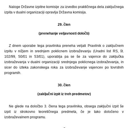
Naloge Državne izpitne komisije za izvedbo praktičnega dela zaključnega
izpita v dualni organizaciji opravlja Državna komisija.
29. člen
(prenehanje veljavnosti določb)
Z dnem uporabe tega pravilnika preneha veljati Pravilnik o zaključnem
izpitu v nižjem in srednjem poklicnem izobraževanju (Uradni list RS, št.
102/99, 50/01 in 53/01), uporablja pa se še za vajence do zaključka
izobraževanja v dualni organizaciji srednjega poklicnega izobraževanja, in
sicer do izteka zakonskega roka za izobraževanje vajencev po tovrstnih
programih.
30. člen
(zaključni izpit iz treh predmetov)
Ne glede na določbo 3. člena tega pravilnika, obsega zaključni izpit še
izpit iz strokovno teoretičnega predmeta, če je tako določeno v
izobraževalnem programu.