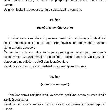
število točk razlikuje, se izračuna povprečje, matematično zaokroženo
navzgor.
Ustni del izpita in zagovor ocenjuje šolska izpitna komisija.
19. člen
(določanje končne ocene)
Končno oceno kandidata pri posameznem izpitu zaključnega izpita določi
šolska izpitna komisija na predlog izpraševalca, po opravljenem ustnem
izpitu oziroma zagovoru.
Če se člani šolske izpitne komisije s predlogom ne strinjajo, se izvede
usklajevanje. Če usklajevanje ni uspešno, o oceni glasujejo. Če je rezultat
glasovanja neodločen, odloči glas izpraševalca.
Kandidata seznani z oceno predsednik šolske izpitne komisije.
20. člen
(splošni učni uspeh)
Kandidat opravi zaključni izpit, ko doseže pozitivno oceno pri vseh izpitih
zaključnega izpita.
Kandidat, ki doseže najvišje možno število točk, doseže izjemen splošni
uspeh.