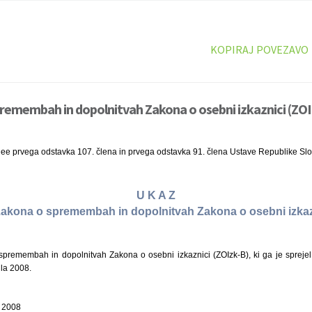
KOPIRAJ POVEZAVO
remembah in dopolnitvah Zakona o osebni izkaznici (ZOIz
nee prvega odstavka 107. člena in prvega odstavka 91. člena Ustave Republike Slo
U K A Z
 Zakona o spremembah in dopolnitvah Zakona o osebni izkaz
remembah in dopolnitvah Zakona o osebni izkaznici (ZOIzk-B), ki ga je sprejel
ila 2008.
a 2008