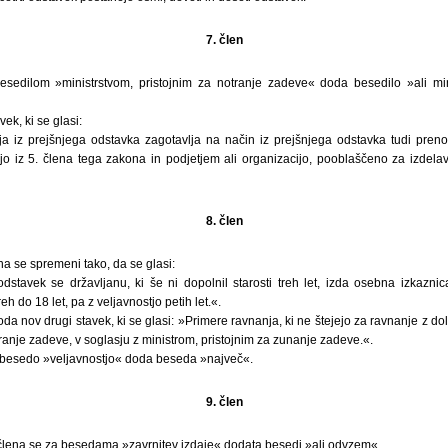
7. člen
sedilom »ministrstvom, pristojnim za notranje zadeve« doda besedilo »ali mini
ek, ki se glasi:
ija iz prejšnjega odstavka zagotavlja na način iz prejšnjega odstavka tudi pre
ijo iz 5. člena tega zakona in podjetjem ali organizacijo, pooblaščeno za izdela
8. člen
na se spremeni tako, da se glasi:
stavek se državljanu, ki še ni dopolnil starosti treh let, izda osebna izkaznica
h do 18 let, pa z veljavnostjo petih let.«.
da nov drugi stavek, ki se glasi: »Primere ravnanja, ki ne štejejo za ravnanje z do
tranje zadeve, v soglasju z ministrom, pristojnim za zunanje zadeve.«.
 besedo »veljavnostjo« doda beseda »največ«.
9. člen
člena se za besedama »zavrnitev izdaje« dodata besedi »ali odvzem«.