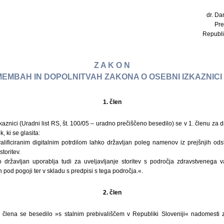
dr. Dan
Pre
Republi
Z A K O N
EMBAH IN DOPOLNITVAH ZAKONA O OSEBNI IZKAZNICI (
1. člen
aznici (Uradni list RS, št. 100/05 – uradno prečiščeno besedilo) se v 1. členu z
k, ki se glasita:
lificiranim digitalnim potrdilom lahko državljan poleg namenov iz prejšnjih ods
toritev.
 državljan uporablja tudi za uveljavljanje storitev s področja zdravstvenega v
 pod pogoji ter v skladu s predpisi s tega področja.«.
2. člen
 člena se besedilo »s stalnim prebivališčem v Republiki Sloveniji« nadomest