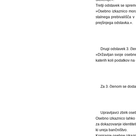
Tretji odstavek se spreme
»Osebno izkaznico mora 
stalnega prebivališča v 
prejšnjega odstavka.«.
Drugi odstavek 3. čle
»Državljan svoje osebne 
katerih koli podatkov na 
Za 3. členom se doda n
Upravljavci zbirk ose
Osebno izkaznico lahko p
za dokazovanje identite
ki ureja bančništvo.
Kopiranje osebne izkazni