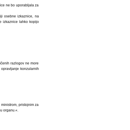
nice ne bo uporabljala za
iji osebne izkaznice, na
e izkaznice lahko kopijo
avičenih razlogov ne more
a opravljanje konzularnih
 ministrom, pristojnim za
mu organu.«.