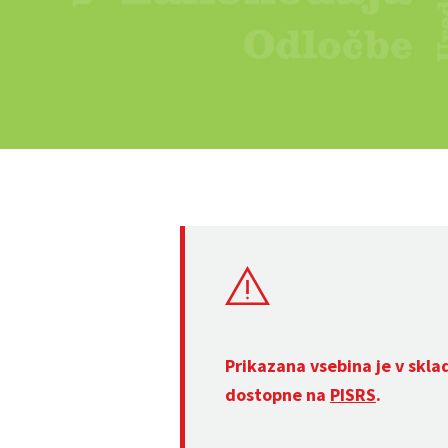
Prikazana vsebina je v skla
dostopne na
PISRS
.