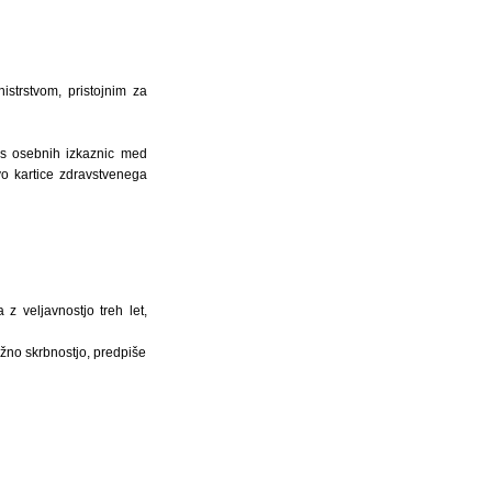
strstvom, pristojnim za
nos osebnih izkaznic med
vo kartice zdravstvenega
 z veljavnostjo treh let,
lžno skrbnostjo, predpiše