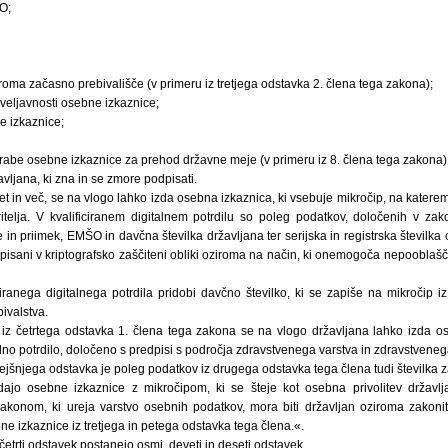
O;
iroma začasno prebivališče (v primeru iz tretjega odstavka 2. člena tega zakona);
veljavnosti osebne izkaznice;
e izkaznice;
abe osebne izkaznice za prehod državne meje (v primeru iz 8. člena tega zakona)
vljana, ki zna in se zmore podpisati.
t in več, se na vlogo lahko izda osebna izkaznica, ki vsebuje mikročip, na katerem 
itelja. V kvalificiranem digitalnem potrdilu so poleg podatkov, določenih v zako
e in priimek, EMŠO in davčna številka državljana ter serijska in registrska števil
apisani v kriptografsko zaščiteni obliki oziroma na način, ki onemogoča nepooblašč
iciranega digitalnega potrdila pridobi davčno številko, ki se zapiše na mikročip i
ivalstva.
ev iz četrtega odstavka 1. člena tega zakona se na vlogo državljana lahko izda o
lno potrdilo, določeno s predpisi s področja zdravstvenega varstva in zdravstvene
rejšnjega odstavka je poleg podatkov iz drugega odstavka tega člena tudi številka
zdajo osebne izkaznice z mikročipom, ki se šteje kot osebna privolitev državl
akonom, ki ureja varstvo osebnih podatkov, mora biti državljan oziroma zakoni
izkaznice iz tretjega in petega odstavka tega člena.«.
n četrti odstavek postanejo osmi, deveti in deseti odstavek.