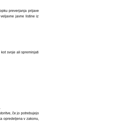
opku preverjanja prijave
veljavne javne listine iz
kot svoje ali spreminjati
.
oritve, če jo potrebujejo
ta opredeljena v zakonu,