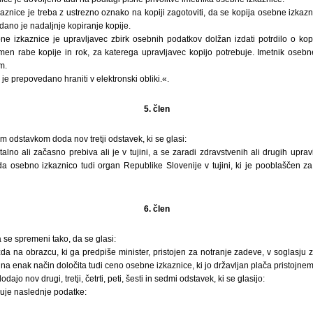
znice je treba z ustrezno oznako na kopiji zagotoviti, da se kopija osebne izkaz
no je nadaljnje kopiranje kopije.
e izkaznice je upravljavec zbirk osebnih podatkov dolžan izdati potrdilo o kop
n rabe kopije in rok, za katerega upravljavec kopijo potrebuje. Imetnik osebn
m.
je prepovedano hraniti v elektronski obliki.«.
5. člen
m odstavkom doda nov tretji odstavek, ki se glasi:
 stalno ali začasno prebiva ali je v tujini, a se zaradi zdravstvenih ali drugih upr
zda osebno izkaznico tudi organ Republike Slovenije v tujini, ki je pooblaščen z
6. člen
 se spremeni tako, da se glasi:
a na obrazcu, ki ga predpiše minister, pristojen za notranje zadeve, v soglasju z
a enak način določita tudi ceno osebne izkaznice, ki jo državljan plača pristojne
jo nov drugi, tretji, četrti, peti, šesti in sedmi odstavek, ki se glasijo:
uje naslednje podatke: