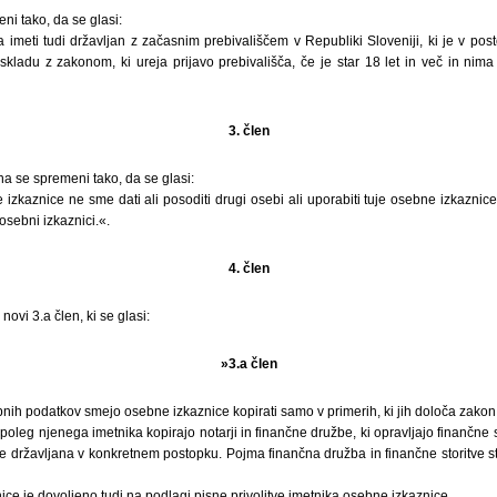
ni tako, da se glasi:
imeti tudi državljan z začasnim prebivališčem v Republiki Sloveniji, ki je v post
skladu z zakonom, ki ureja prijavo prebivališča, če je star 18 let in več in nima 
3. člen
na se spremeni tako, da se glasi:
izkaznice ne sme dati ali posoditi drugi osebi ali uporabiti tuje osebne izkaznice 
osebni izkaznici.«.
4. člen
ovi 3.a člen, ki se glasi:
»3.a člen
bnih podatkov smejo osebne izkaznice kopirati samo v primerih, ki jih določa zakon
oleg njenega imetnika kopirajo notarji in finančne družbe, ki opravljajo finančne st
te državljana v konkretnem postopku. Pojma finančna družba in finančne storitve s
ce je dovoljeno tudi na podlagi pisne privolitve imetnika osebne izkaznice.