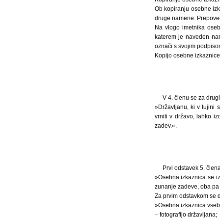
Ob kopiranju osebne izka
druge namene. Prepoveda
Na vlogo imetnika osebn
katerem je naveden name
označi s svojim podpiso
Kopijo osebne izkaznice 
V 4. členu se za drugi
»Državljanu, ki v tujini
vrniti v državo, lahko i
zadev.«.
Prvi odstavek 5. člena
»Osebna izkaznica se izd
zunanje zadeve, oba pa n
Za prvim odstavkom se doda
»Osebna izkaznica vseb
– fotografijo državljana;