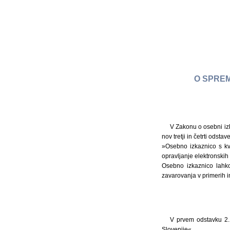
O SPREM
V Zakonu o osebni izk
nov tretji in četrti odstave
»Osebno izkaznico s kva
opravljanje elektronskih s
Osebno izkaznico lahko
zavarovanja v primerih in
V prvem odstavku 2.
Slovenije«.