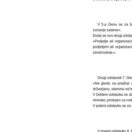
V 5.a členu se za be
zunanje zadeve«.
Doda se nov drugi odstav
»Podjetje ali organizac
podjetjem ali organizac
zavarovanja.«.
Drugi odstavek 7. čle
»Ne glede na prejšnji od
državljanu, staremu od tre
V četrtem odstavku se do
minister, pristojen za no
V petem odstavku se za
V prvem odstavku 8. 