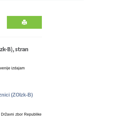
k-B), stran
venije izdajam
nici (ZOIzk-B)
 Državni zbor Republike