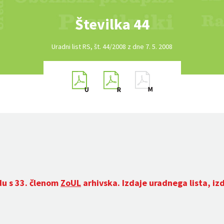
Številka 44
Uradni list RS, št. 44/2008 z dne 7. 5. 2008
du s 33. členom
ZoUL
arhivska. Izdaje uradnega lista, iz