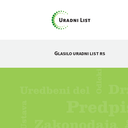
G
LASILO URADNI LIST RS