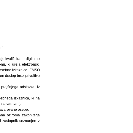
 in
je kvalificirano digitalno
nu, ki ureja elektronski
ka osebne izkaznice. EMŠO
en dostop brez privolitve
z prejšnjega odstavka, iz
sebnega izkaznica, ki na
ga zavarovanja.
 zavarovane osebe.
jana oziroma zakonitega
ti zastopnik seznanjen z