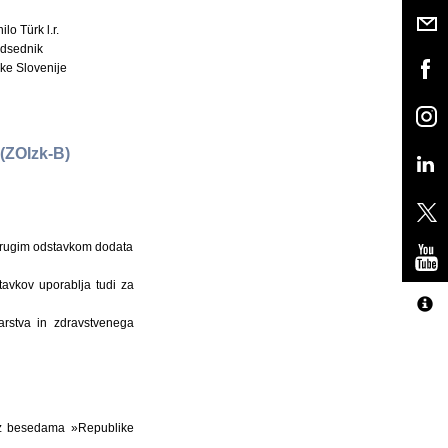
ilo Türk l.r.
dsednik
ke Slovenije
ZOIzk-B)
a drugim odstavkom dodata
tavkov uporablja tudi za
arstva in zdravstvenega
i z besedama »Republike