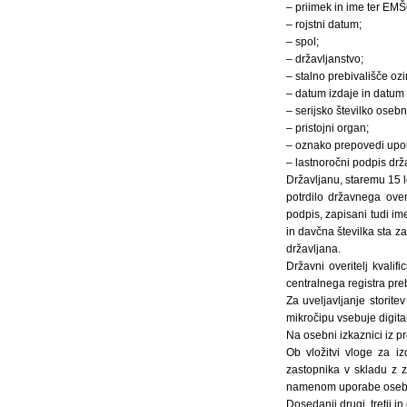
– priimek in ime ter EMŠ
– rojstni datum;
– spol;
– državljanstvo;
– stalno prebivališče oz
– datum izdaje in datum 
– serijsko številko osebn
– pristojni organ;
– oznako prepovedi upor
– lastnoročni podpis drža
Državljanu, staremu 15 le
potrdilo državnega over
podpis, zapisani tudi im
in davčna številka sta z
državljana.
Državni overitelj kvalif
centralnega registra preb
Za uveljavljanje storit
mikročipu vsebuje digita
Na osebni izkaznici iz p
Ob vložitvi vloge za i
zastopnika v skladu z z
namenom uporabe osebne 
Dosedanji drugi, tretji i