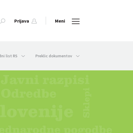
Prijava
Meni
dni list RS
Preklic dokumentov