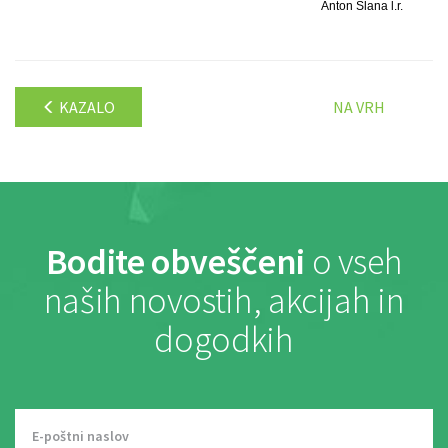
Anton Slana l.r.
KAZALO
NA VRH
Bodite obveščeni
o vseh
naših novostih, akcijah in
dogodkih