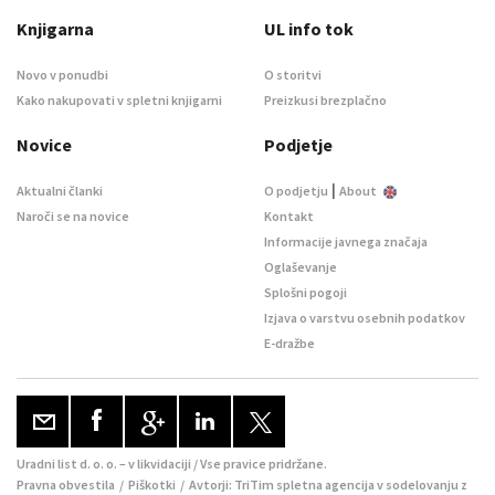
Knjigarna
UL info tok
Novo v ponudbi
O storitvi
Kako nakupovati v spletni knjigarni
Preizkusi brezplačno
Novice
Podjetje
|
Aktualni članki
O podjetju
About
Naroči se na novice
Kontakt
Informacije javnega značaja
Oglaševanje
Splošni pogoji
Izjava o varstvu osebnih podatkov
E-dražbe
Uradni list d. o. o. – v likvidaciji / Vse pravice pridržane.
Pravna obvestila
/
Piškotki
/ Avtorji:
TriTim spletna agencija
v sodelovanju z