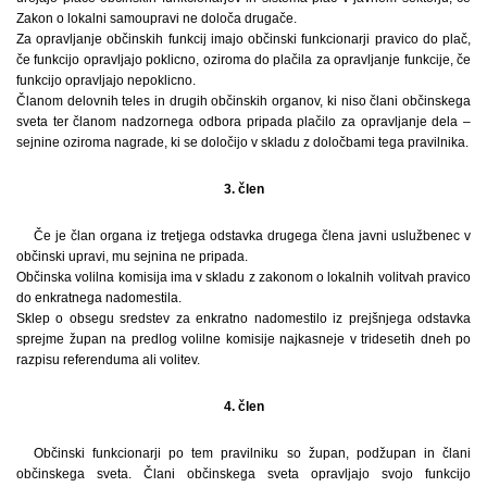
Zakon o lokalni samoupravi ne določa drugače.
Za opravljanje občinskih funkcij imajo občinski funkcionarji pravico do plač,
če funkcijo opravljajo poklicno, oziroma do plačila za opravljanje funkcije, če
funkcijo opravljajo nepoklicno.
Članom delovnih teles in drugih občinskih organov, ki niso člani občinskega
sveta ter članom nadzornega odbora pripada plačilo za opravljanje dela –
sejnine oziroma nagrade, ki se določijo v skladu z določbami tega pravilnika.
3. člen
Če je član organa iz tretjega odstavka drugega člena javni uslužbenec v
občinski upravi, mu sejnina ne pripada.
Občinska volilna komisija ima v skladu z zakonom o lokalnih volitvah pravico
do enkratnega nadomestila.
Sklep o obsegu sredstev za enkratno nadomestilo iz prejšnjega odstavka
sprejme župan na predlog volilne komisije najkasneje v tridesetih dneh po
razpisu referenduma ali volitev.
4. člen
Občinski funkcionarji po tem pravilniku so župan, podžupan in člani
občinskega sveta. Člani občinskega sveta opravljajo svojo funkcijo