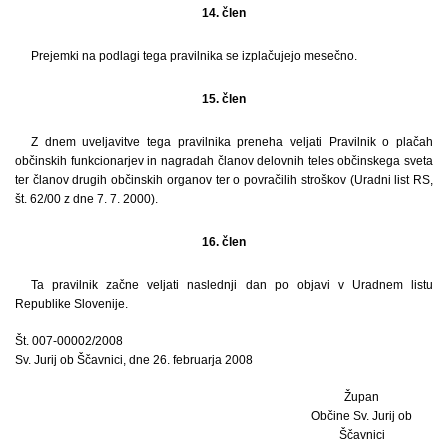
14. člen
Prejemki na podlagi tega pravilnika se izplačujejo mesečno.
15. člen
Z dnem uveljavitve tega pravilnika preneha veljati Pravilnik o plačah
občinskih funkcionarjev in nagradah članov delovnih teles občinskega sveta
ter članov drugih občinskih organov ter o povračilih stroškov (Uradni list RS,
št. 62/00 z dne 7. 7. 2000).
16. člen
Ta pravilnik začne veljati naslednji dan po objavi v Uradnem listu
Republike Slovenije.
Št. 007-00002/2008
Sv. Jurij ob Ščavnici, dne 26. februarja 2008
Župan
Občine Sv. Jurij ob
Ščavnici