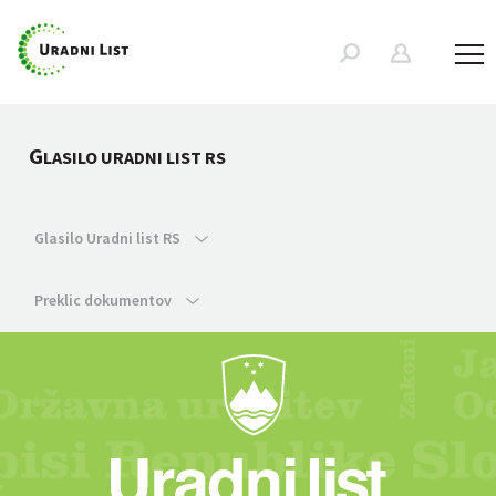
G
LASILO URADNI LIST RS
Glasilo Uradni list RS
Preklic dokumentov