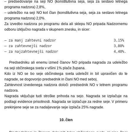
– predsedovanje na seji NO (konstitutivna seja, seja za sestavo letnega
programa nadzora) 2,8%,
– udeležbo na seji NO kot član (konstitutivna seja, seja za sestavo letnega
programa nadzora) 2,0%.
Za izvedbo nadzora po programu dela ali sklepu NO pripada Nadzornemu
odboru izključno nagrada v skupnem znesku, in sicer:
– za manj zahtevni nadzor                            3,15%

– za zahtevnejši nadzor                              3,80%

– za najzahtevnejši nadzor                           4,40%.
Predsedniku ali enemu izmed članov NO pripada nagrada za udeležbo
na seji občinskega sveta v višini 1% plače župana.
Kdo iz NO se bo seje občinskega sveta udeležil in bil upravičen do te
nagrade, se dogovorijo predsednik in člani NO med seboj.
Zahtevnost izvedenega nadzora določi predsednik NO v letnem programu
nadzora.
Nagrada vključuje tudi stroške prihoda na sejo. Nagrada se izplačuje na
podlagi evidence prisotnosti. Nagrada se izplačuje za redne seje. V primeru
prekinjene seje se za nadaljevanje seje izplača 25% nagrade.
10. člen