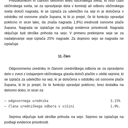
Predsednikom in članom delovnih teles občinskega sveta, ki niso člani
občinskega sveta, se za opravljanje dela v komisiji ali odboru občinskega
sveta določi nagrada, ki se izplača za udeležbo na seji in je določena v
odstotku od osnovne plače župana, ki bi jo prejel, če bi funkcijo opravljal
poklicno in sicer tako, da znaša nagrada 1,9%) vrednosti osnovne plače
župana. Nagrada se izplačuje na podlagi evidence prisotnosti. Nagrada
vključuje tudi stroške prihoda na sejo. V primeru prekinjene seje se za
nadaljevanje seje izplača 25% nagrade. Za dopisno sejo se nagrada ne
izplačuje.
11. člen
Odgovornemu uredniku in članom uredniškega odbora se za opravljeno
delo v zvezi z izdajanjem občinskega glasila določi plačilo v obliki sejnine, ki
se izplača za udeležbo na seji, ki je določena v odstotku od osnovne plače
župana, ki bi jo prejel, če bi funkcijo opravljal poklicno, brez dodatka na
delovno dobo, in sicer za:
– odgovornega urednika                               3,15%

– člana uredniškega odbora v višini                  1,9%.
Sejnina vključuje tudi stroške prihoda na sejo. Sejnino se izplačuje na
podlagi evidence prisotnosti.