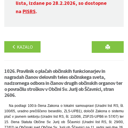
lista, izdane po 28.2.2026, so dostopne
na
PISRS
.
KAZALO
1026. Pravilnik o plačah občinskih funkcionarjev in
nagradah članov delovnih teles občinskega sveta,
nadzornega odbora in članov drugih občinskih organov ter
o povračilu stroškov v Občini Sv. Jurij ob Ščavnici, stran
2606.
Na podlagi 100.b člena Zakona o lokalni samoupravi (Uradni list RS, št.
100/05, uradno prečiščeno besedilo, ZLS-UPB1), določil Zakona o sistemu
plač v javnem sektorju (Uradni list RS, št. 110/06, ZSPJS-UPB6 in 57/07) ter
15. člena Statuta Občine Sv. Jurij ob Ščavnici (Uradni list RS, št. 29/00,
77/02) je Občinski svet Občine Sv. Jurij ob Ščavnici na 11. redni seji dne 26.