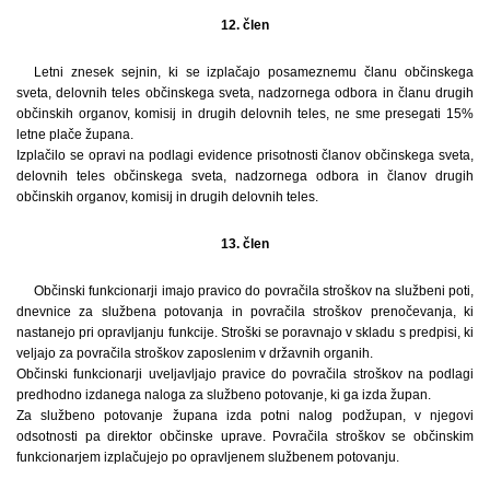
12. člen
Letni znesek sejnin, ki se izplačajo posameznemu članu občinskega
sveta, delovnih teles občinskega sveta, nadzornega odbora in članu drugih
občinskih organov, komisij in drugih delovnih teles, ne sme presegati 15%
letne plače župana.
Izplačilo se opravi na podlagi evidence prisotnosti članov občinskega sveta,
delovnih teles občinskega sveta, nadzornega odbora in članov drugih
občinskih organov, komisij in drugih delovnih teles.
13. člen
Občinski funkcionarji imajo pravico do povračila stroškov na službeni poti,
dnevnice za službena potovanja in povračila stroškov prenočevanja, ki
nastanejo pri opravljanju funkcije. Stroški se poravnajo v skladu s predpisi, ki
veljajo za povračila stroškov zaposlenim v državnih organih.
Občinski funkcionarji uveljavljajo pravice do povračila stroškov na podlagi
predhodno izdanega naloga za službeno potovanje, ki ga izda župan.
Za službeno potovanje župana izda potni nalog podžupan, v njegovi
odsotnosti pa direktor občinske uprave. Povračila stroškov se občinskim
funkcionarjem izplačujejo po opravljenem službenem potovanju.