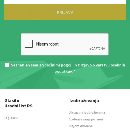
PRIJAVA
Seznanjen sem s
Splošnimi pogoji
in z
Izjavo o varstvu osebnih
podatkov
. *
Glasilo
Izobraževanja
Uradni list RS
Aktualna izobraževanja
O glasilu
Izobraževanja po meri
Najem dvorane