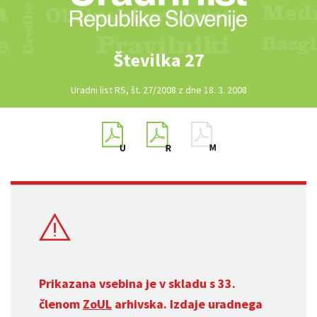
Številka 27
Uradni list RS, št. 27/2008 z dne 18. 3. 2008
Prikazana vsebina je v skladu s 33.
členom
ZoUL
arhivska. Izdaje uradnega