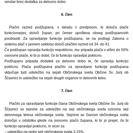
vendar brez dodatka za delovno dobo.
6. člen
Plačni razred podžupana, v skladu s predpisom, ki določa plače
funkcionarjev, določi župan, pri čemer upošteva obseg podžupanovih
pooblastil. Za opravljanje funkcije podžupana, se na podlagi Zakona o
sistemu plač v javnem sektorju določi plačilni razred od 34. do 41.
Če podžupan opravlja funkcijo nepoklicno, mu pripada plača v višini do 50%
osnovne plače, ki bi jo dobil, če bi funkcijo opravljal poklicno.
Podžupanu pripada dodatek za delovno dobo le, če opravlja funkcijo
poklicno. Plača podžupana plačilo za opravljane funkcije podžupana
vključuje tudi udeležbo na sejah Občinskega sveta Občine Sv. Jurij ob
Ščavnici in udeležbo na sejah drugih organov in delovnih teles.
7. člen
Plačilo za opravljanje funkcije člana Občinskega sveta Občine Sv. Jurij ob
Ščavnici so sejnine za udeležbo na seji občinskega sveta oziroma seji
delovnega telesa občinskega sveta. Sejnine se članom občinskega sveta
določijo v odstotku glede na osnovno plačo župana, ki bi jo prejel, če bi
funkcijo opravljal poklicno, in sicer za:
– udeležbo na redni seji občinskega sveta 3,15%,