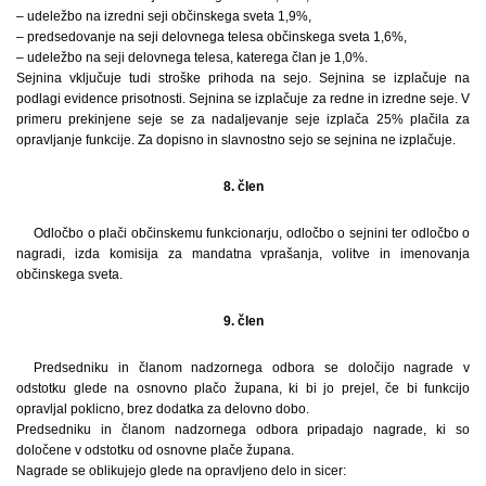
– udeležbo na izredni seji občinskega sveta 1,9%,
– predsedovanje na seji delovnega telesa občinskega sveta 1,6%,
– udeležbo na seji delovnega telesa, katerega član je 1,0%.
Sejnina vključuje tudi stroške prihoda na sejo. Sejnina se izplačuje na
podlagi evidence prisotnosti. Sejnina se izplačuje za redne in izredne seje. V
primeru prekinjene seje se za nadaljevanje seje izplača 25% plačila za
opravljanje funkcije. Za dopisno in slavnostno sejo se sejnina ne izplačuje.
8. člen
Odločbo o plači občinskemu funkcionarju, odločbo o sejnini ter odločbo o
nagradi, izda komisija za mandatna vprašanja, volitve in imenovanja
občinskega sveta.
9. člen
Predsedniku in članom nadzornega odbora se določijo nagrade v
odstotku glede na osnovno plačo župana, ki bi jo prejel, če bi funkcijo
opravljal poklicno, brez dodatka za delovno dobo.
Predsedniku in članom nadzornega odbora pripadajo nagrade, ki so
določene v odstotku od osnovne plače župana.
Nagrade se oblikujejo glede na opravljeno delo in sicer: