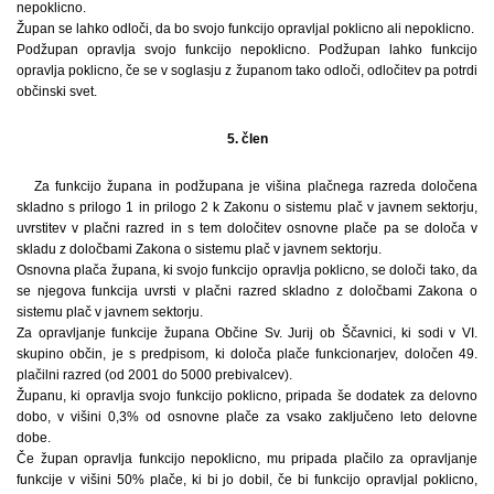
nepoklicno.
Župan se lahko odloči, da bo svojo funkcijo opravljal poklicno ali nepoklicno.
Podžupan opravlja svojo funkcijo nepoklicno. Podžupan lahko funkcijo
opravlja poklicno, če se v soglasju z županom tako odloči, odločitev pa potrdi
občinski svet.
5. člen
Za funkcijo župana in podžupana je višina plačnega razreda določena
skladno s prilogo 1 in prilogo 2 k Zakonu o sistemu plač v javnem sektorju,
uvrstitev v plačni razred in s tem določitev osnovne plače pa se določa v
skladu z določbami Zakona o sistemu plač v javnem sektorju.
Osnovna plača župana, ki svojo funkcijo opravlja poklicno, se določi tako, da
se njegova funkcija uvrsti v plačni razred skladno z določbami Zakona o
sistemu plač v javnem sektorju.
Za opravljanje funkcije župana Občine Sv. Jurij ob Ščavnici, ki sodi v VI.
skupino občin, je s predpisom, ki določa plače funkcionarjev, določen 49.
plačilni razred (od 2001 do 5000 prebivalcev).
Županu, ki opravlja svojo funkcijo poklicno, pripada še dodatek za delovno
dobo, v višini 0,3% od osnovne plače za vsako zaključeno leto delovne
dobe.
Če župan opravlja funkcijo nepoklicno, mu pripada plačilo za opravljanje
funkcije v višini 50% plače, ki bi jo dobil, če bi funkcijo opravljal poklicno,