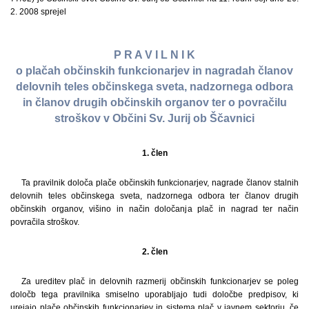
2. 2008 sprejel
P R A V I L N I K
o plačah občinskih funkcionarjev in nagradah članov
delovnih teles občinskega sveta, nadzornega odbora
in članov drugih občinskih organov ter o povračilu
stroškov v Občini Sv. Jurij ob Ščavnici
1. člen
Ta pravilnik določa plače občinskih funkcionarjev, nagrade članov stalnih
delovnih teles občinskega sveta, nadzornega odbora ter članov drugih
občinskih organov, višino in način določanja plač in nagrad ter način
povračila stroškov.
2. člen
Za ureditev plač in delovnih razmerij občinskih funkcionarjev se poleg
določb tega pravilnika smiselno uporabljajo tudi določbe predpisov, ki
urejajo plače občinskih funkcionarjev in sistema plač v javnem sektorju, če