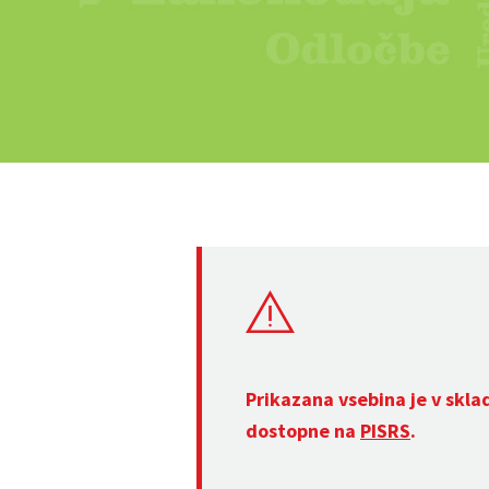
Prikazana vsebina je v skla
dostopne na
PISRS
.