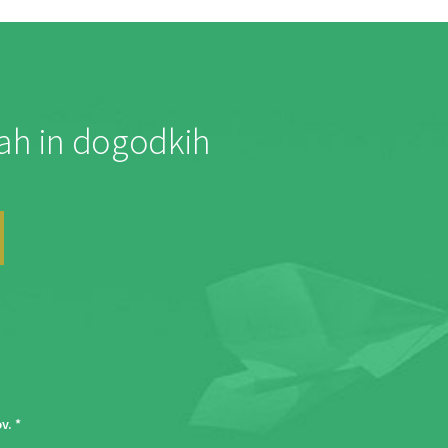
jah in dogodkih
ov
. *