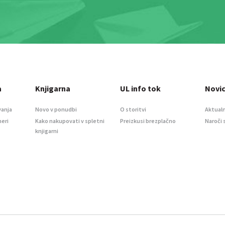
a
Knjigarna
UL info tok
Novi
vanja
Novo v ponudbi
O storitvi
Aktualn
meri
Kako nakupovati v spletni
Preizkusi brezplačno
Naroči 
knjigarni