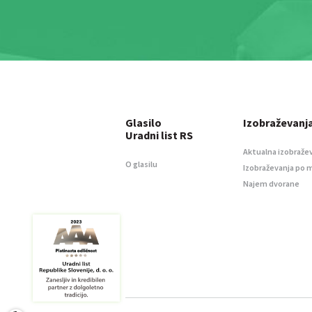
Glasilo
Izobraževanj
Uradni list RS
Aktualna izobraže
O glasilu
Izobraževanja po 
Najem dvorane