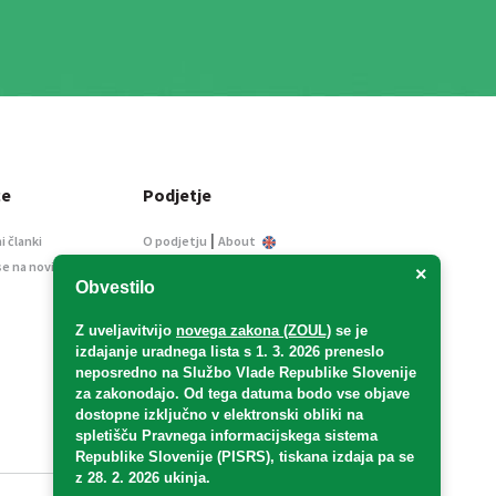
ce
Podjetje
|
i članki
O podjetju
About
se na novice
Kontakt
×
Obvestilo
Informacije javnega
značaja
Z uveljavitvijo
novega zakona (ZOUL)
se je
Oglaševanje
izdajanje uradnega lista s 1. 3. 2026 preneslo
Splošni pogoji
neposredno
na Službo Vlade Republike Slovenije
Izjava o varstvu osebnih
za zakonodajo
. Od tega datuma bodo vse objave
podatkov
dostopne izključno v elektronski obliki na
spletišču Pravnega informacijskega sistema
E-dražbe
Republike Slovenije (PISRS), tiskana izdaja pa se
z 28. 2. 2026 ukinja.