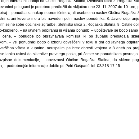
i jih interesenti dobijo na Občini Rogaška Slatina, Izletniška ulica 2, Rogaška Sla
vanimi prilogami je potrebno predložiti do vključno dne 23. 11. 2007 do 10. ure,
piraj – ponudba za nakup nepremičnine«, ali osebno na naslov Občina Rogaška Slat
tni strani kuverte mora biti naveden polni naslov ponudnika. 8. Javno odpiran
torih sejne sobe občinske zgradbe, Izletniška ulica 2, Rogaška Slatina. 9. Ostale d
o-kupljeno, – na javnem odpiranju ni višanja ponudb, – upoštevale se bodo sam
ne cene, – ponudbe bo obravnavala komisija, ki bo županu predlagala skle
om, – vsi ponudniki bodo o izboru obveščeni v roku 8 dni od javnega odpir
arščina všteta v kupnino, neuspelim pa brez obresti vrnjena v 8 dneh po pre
e lahko ustavi do sklenitve pravnega posla, pri čemer se ponudnikom povrnejo st
azpisne dokumentacije, – obveznost Občine Rogaška Slatina, da sklene po
, – podrobnejše informacije dobite pri Petri Gašparić, tel. 03/818-17-15.