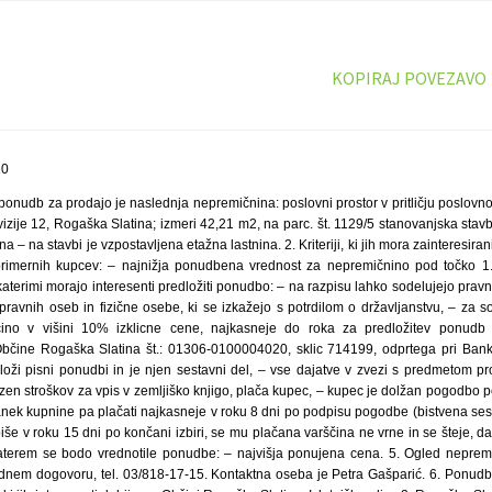
KOPIRAJ POVEZAVO
10
ponudb za prodajo je naslednja nepremičnina: poslovni prostor v pritličju poslov
vizije 12, Rogaška Slatina; izmeri 42,21 m2, na parc. št. 1129/5 stanovanjska stavba
a – na stavbi je vzpostavljena etažna lastnina. 2. Kriteriji, ki jih mora zainteresira
rimernih kupcev: – najnižja ponudbena vrednost za nepremičnino pod točko 
 katerimi morajo interesenti predložiti ponudbo: – na razpisu lahko sodelujejo pravn
a pravnih oseb in fizične osebe, ki se izkažejo s potrdilom o državljanstvu, – za 
ščino v višini 10% izklicne cene, najkasneje do roka za predložitev ponud
bčine Rogaška Slatina št.: 01306-0100004020, sklic 714199, odprtega pri Banki
dloži pisni ponudbi in je njen sestavni del, – vse dajatve v zvezi s predmetom 
zen stroškov za vpis v zemljiško knjigo, plača kupec, – kupec je dolžan pogodbo p
tanek kupnine pa plačati najkasneje v roku 8 dni po podpisu pogodbe (bistvena ses
e v roku 15 dni po končani izbiri, se mu plačana varščina ne vrne in se šteje, da
o katerem se bodo vrednotile ponudbe: – najvišja ponujena cena. 5. Ogled nepre
dnem dogovoru, tel. 03/818-17-15. Kontaktna oseba je Petra Gašparić. 6. Ponud