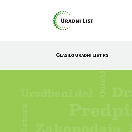
G
LASILO URADNI LIST RS