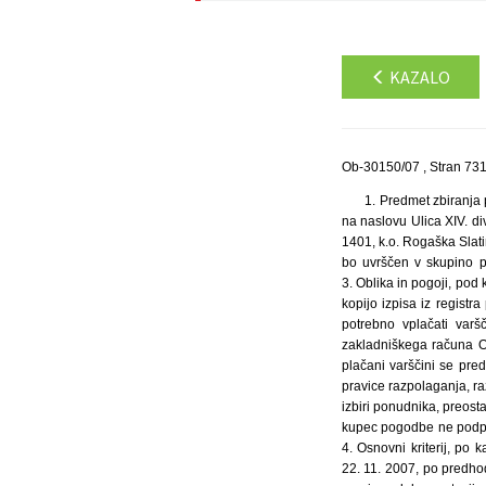
KAZALO
Ob-30150/07 , Stran 73
1. Predmet zbiranja 
na naslovu Ulica XIV. di
1401, k.o. Rogaška Slatin
bo uvrščen v skupino p
3. Oblika in pogoji, pod
kopijo izpisa iz registr
potrebno vplačati var
zakladniškega računa O
plačani varščini se pre
pravice razpolaganja, ra
izbiri ponudnika, preos
kupec pogodbe ne podpiš
4. Osnovni kriterij, p
22. 11. 2007, po predho