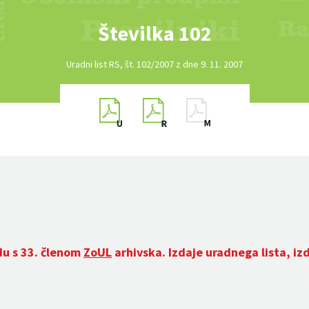
Številka 102
Uradni list RS, št. 102/2007 z dne 9. 11. 2007
du s 33. členom
ZoUL
arhivska. Izdaje uradnega lista, iz