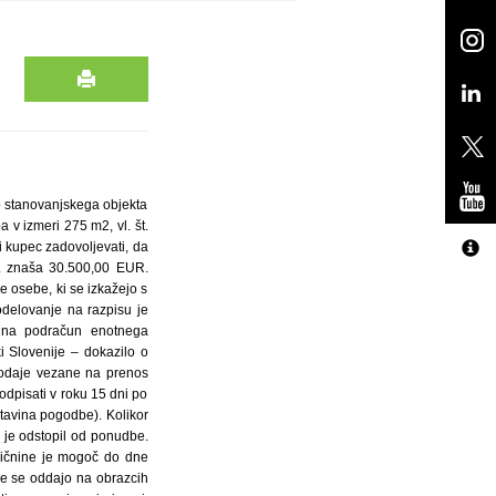
no stanovanjskega objekta
 v izmeri 275 m2, vl. št.
ni kupec zadovoljevati, da
1. znaša 30.500,00 EUR.
e osebe, ki se izkažejo s
sodelovanje na razpisu je
b na podračun enotnega
 Slovenije – dokazilo o
prodaje vezane na prenos
odpisati v roku 15 dni po
tavina pogodbe). Kolikor
 je odstopil od ponudbe.
mičnine je mogoč do dne
be se oddajo na obrazcih