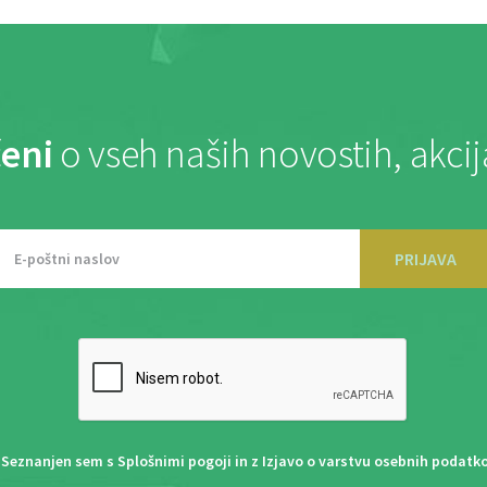
eni
o vseh naših novostih, akci
PRIJAVA
Seznanjen sem s
Splošnimi pogoji
in z
Izjavo o varstvu osebnih podatk