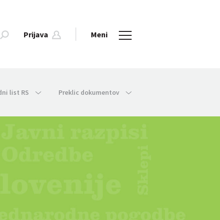
Prijava
Meni
dni list RS
Preklic dokumentov