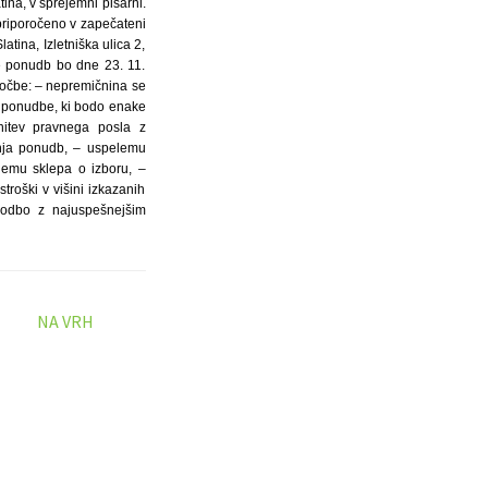
tina, v sprejemni pisarni.
 priporočeno v zapečateni
ina, Izletniška ulica 2,
je ponudb bo dne 23. 11.
oločbe: – nepremičnina se
o ponudbe, ki bodo enake
nitev pravnega posla z
anja ponudb, – uspelemu
jemu sklepa o izboru, –
roški v višini izkazanih
godbo z najuspešnejšim
NA VRH