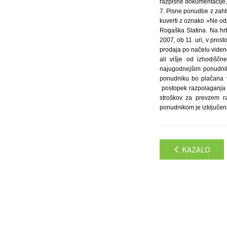
razpisne dokumentacije, k
7. Pisne ponudbe z zahte
kuverti z oznako »Ne od
Rogaška Slatina. Na hrb
2007, ob 11. uri, v pros
prodaja po načelu viden
ali višje od izhodišč
najugodnejšim ponudnik
ponudniku bo plačana v
postopek razpolaganja s
stroškov za prevzem r
ponudnikom je izključena
KAZALO