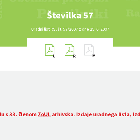
Številka 57
Uradni list RS, št. 57/2007 z dne 29. 6. 2007
du s 33. členom
ZoUL
arhivska. Izdaje uradnega lista, iz