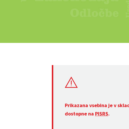
Prikazana vsebina je v skla
dostopne na
PISRS
.