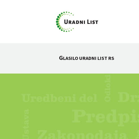
G
LASILO URADNI LIST RS