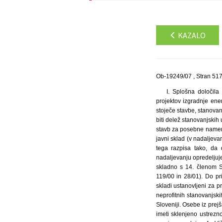
KAZALO
Ob-19249/07 , Stran 51
I. Splošna določila 1. Predmet javnega razpisa Predmet javnega razpisa je finančno spodbujanje oziroma sofinanciranje projektov izgradnje energetsko varčnih večstanovanjskih stavb (samo projekti novogradnje), pri čemer gre lahko za samostojno stoječe stavbe, stanovanjske bloke, stolpiče ali stolpnice. V primeru sofinanciranja rekonstrukcij stanovanjsko-poslovnih stavb mora biti delež stanovanjskih uporabnih površin večstanovanjske stavbe večji od 75%. Javni razpis ni namenjen sofinanciranju izgradnje stavb za posebne namene po določbah 4. odstavka 2. člena SZ-1. 2. Način sofinanciranja Stanovanjski sklad Republike Slovenije, javni sklad (v nadaljevanju: SSRS) na podlagi tega razpisa sofinancira izgradnjo energetsko varčnih večstanovanjskih stavb iz I. 1. tega razpisa tako, da daje ugodna dolgoročna stanovanjska posojila v višini do 50 EUR/m2 uporabne površine, kot jo v nadaljevanju opredeljuje ta poziv. 3. Upravičeni prosilci Posojila SSRS, dana na podlagi tega razpisa, se štejejo kot razpis posojil skladno s 14. členom Splošnih pogojev poslovanja Stanovanjskega sklada Republike Slovenije, javnega sklada (Ur. l. RS, št. 119/00 in 28/01). Do pridobitve posojila po tem razpisu so upravičeni: – občine (vključujoč mestne občine), njihovi proračunski skladi ustanovljeni za pridobivanje neprofitnih najemnih stanovanj, javni nepremičninski skladi in pravne osebe, vpisane v register neprofitnih stanovanjskih organizacij iz 152. člena SZ-1 in – gospodarske družbe in druge pravne osebe s sedežem v Republiki Sloveniji. Osebe iz prejšnjega odstavka morajo biti lastniki nepremičnin na katerih 