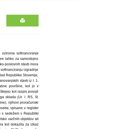
atere so nedvoumno izkazani elementi energetsko varčne gradnje: nizkonergetska večstanovanjska gradnja ali pasivna večstanovanjska gradnja (Elaborat gradbene fizike). Posojilo lahko pridobi prosilec, ki na predpisanem obrazcu in z zahtevanimi prilogami v razpisnih pogojih odda popolno vlogo za pridobitev posojila in je njegova vloga, po preučitvi SSRS, odobrena s sklepom nadzornega sveta SSRS. SSRS bo obravnaval le pravilno oddane, izpolnjene in popolne vloge in si pridržuje pravico, da preveri ustreznost in veljavnost vse predložene dokumentacije in prilog k vlogi ter jo opredeli kot neustrezno ali neskladno z razpisnimi zahtevami. 7. Višina posojila Višina posojila, ki se odobri po posamezni vlogi, je odvisna od doseženih učinkov (standardov) energetsko varčne gradnje in jo SSRS ugotovi po merilih tega razpisa ter jo odmeri v razponu do največ 50 EUR na m2 uporabne površine večstanovanjske stavbe. Uporabna površina večstanovanjske stavbe se ugotavlja po SIST ISO 9836:2000. Atriji se v uporabnih površinah ne upoštevajo. Za korekcijo uporabne površine večstanovanjske stavbe se upoštevajo faktorji redukcije, in sicer za loggio 0,75, za shrambo, za pokriti balkon ali pokrito teraso 0,50, za odkriti balkon ali odkrito teraso 0,25. 8. Omejitev sočasnega financiranja Upravičeni prosilci iz 2. odstavka 3. točke tega razpisa imajo naslednje omejitve pri pridobitvi posojil: – po pogojih tega razpisa ni mogoče pridobiti sredstev, če je prosilec že prejel sredstva po katerem od drugih odprtih razpisov SSRS ali še kandidira za pridobitev sredstev na odprtih razpisih; – po pridobitvi sredstev iz tega razpisa istega projekta ni več mogoče prijaviti za pridobitev sredstev po drugih, v času sprejema tega razpisa, odprtih razpisih SSRS; – SSRS si pridržuje pravico, da bo v primeru, da je prosilec že pridobil delež sredstev iz naslova razpisov namenjenih za energetsko varčno gradnjo v Sloveniji ali drugih drž