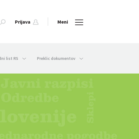
Prijava
Meni
dni list RS
Preklic dokumentov