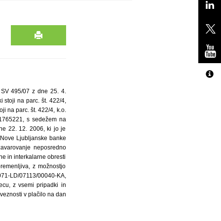
. SV 495/07 z dne 25. 4.
 stoji na parc. št. 422/4,
ji na parc. št. 422/4, k.o.
t. 1765221, s sedežem na
e 22. 12. 2006, ki jo je
e Nove Ljubljanske banke
 zavarovanje neposredno
ne in interkalarne obresti
remenljiva, z možnostjo
4071-LD/07113/00040-KA,
cu, z vsemi pripadki in
bveznosti v plačilo na dan