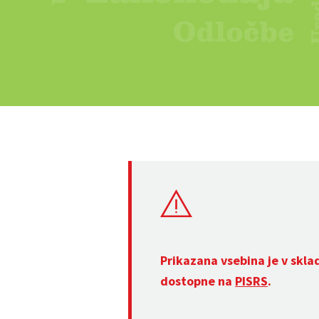
Prikazana vsebina je v skla
dostopne na
PISRS
.