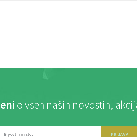
eni
o vseh naših novostih, akci
PRIJAVA