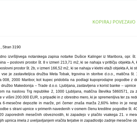
KOPIRAJ POVEZAVO
, Stran 3190
no izvršljivega notarskega zapisa notarke Dušice Kalinger iz Maribora, opr. št
ina – poslovni prostor št. 8 v izmeri 213,71 m2, ki se nahaja v pritličju objekta A, ki
poslovni prostor št. 2b, v izmeri 166,52 m2, ki se nahaja v kletni etaži objekta A, ki sto
r vse je zastaviteljica družba Meta Tobak, trgovina in storitve d.o.o., matična š
ca 008, 2000 Maribor, kot kupec pridobila na podlagi kupoprodajne pogodbe z dn
– družbo Makedonija – Trade d.o.o. Ljubljana, zastavljena v korist banke – upnic
ežem na naslovu Trg republike 2, 1000 Ljubljana, matična številka 5860571, za
ve v višini 200.000 EUR, s pripadki in z obrestno mero, ki je spremenljiva ter za red
za 6-mesečne depozite in marže, pri čemer znaša marža 2,60% letno in je nesp
godbe s strani upnice v primerih navedenih v osmem členu kreditne pogodbe št. 
120 zaporednih mesečnih obveznostih, ki zapadejo v plačilo vsakega 21. v mese
i jih upnica imela z uveljavljanjem vračila terjatve in zapadlostjo zadnje mesečne o