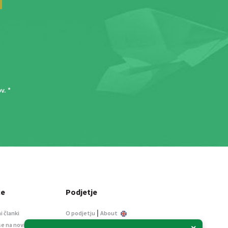
ov
. *
ce
Podjetje
|
i članki
O podjetju
About
se na novice
Kontakt