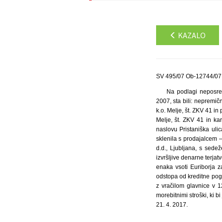
KAZALO
SV 495/07 Ob-12744/07 
Na podlagi neposred
2007, sta bili: nepremičn
k.o. Melje, št. ZKV 41 in 
Melje, št. ZKV 41 in ka
naslovu Pristaniška uli
sklenila s prodajalcem 
d.d., Ljubljana, s sed
izvršljive denarne terjat
enaka vsoti Euriborja 
odstopa od kreditne po
z vračilom glavnice v 
morebitnimi stroški, ki b
21. 4. 2017.