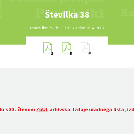
Številka 38
Uradni list RS, št. 38/2007 z dne 26. 4. 2007
du s 33. členom
ZoUL
arhivska. Izdaje uradnega lista, iz