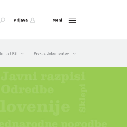
Prijava
Meni
dni list RS
Preklic dokumentov