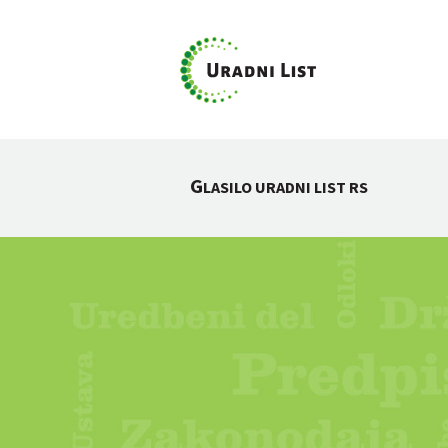
G
LASILO URADNI LIST RS