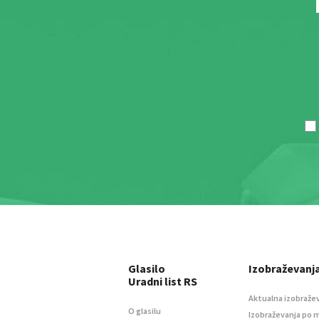
Glasilo
Izobraževanj
Uradni list RS
Aktualna izobraže
O glasilu
Izobraževanja po 