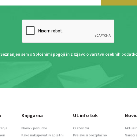
Seznanjen sem s
Splošnimi pogoji
in z
Izjavo o varstvu osebnih podatk
a
Knjigarna
UL info tok
Novi
vanja
Novo v ponudbi
O storitvi
Aktualn
meri
Kako nakupovati v spletni
Preizkusi brezplačno
Naroči 