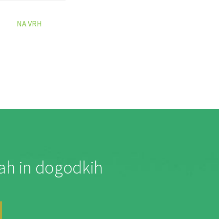
NA VRH
jah in dogodkih