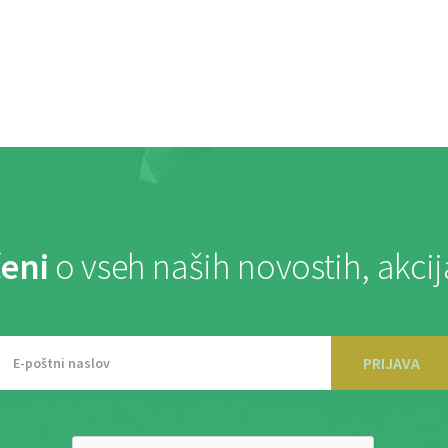
eni
o vseh naših novostih, akci
PRIJAVA