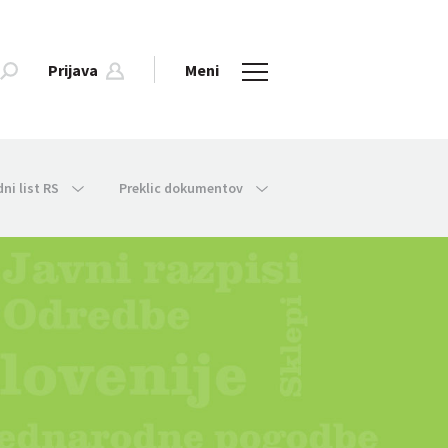
Prijava
Meni
dni list RS
Preklic dokumentov