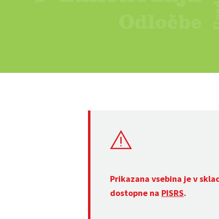
Prikazana vsebina je v skla
dostopne na
PISRS
.