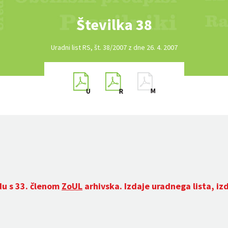
Številka 38
Uradni list RS, št. 38/2007 z dne 26. 4. 2007
du s 33. členom
ZoUL
arhivska. Izdaje uradnega lista, iz