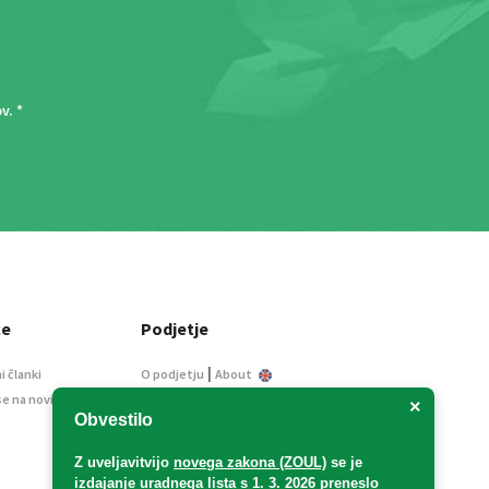
ov
. *
ce
Podjetje
|
i članki
O podjetju
About
se na novice
Kontakt
×
Obvestilo
Informacije javnega
značaja
Z uveljavitvijo
novega zakona (ZOUL)
se je
Oglaševanje
izdajanje uradnega lista s 1. 3. 2026 preneslo