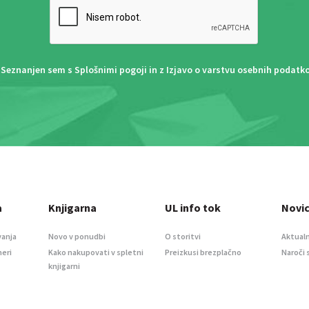
Seznanjen sem s
Splošnimi pogoji
in z
Izjavo o varstvu osebnih podatk
a
Knjigarna
UL info tok
Novi
vanja
Novo v ponudbi
O storitvi
Aktualn
meri
Kako nakupovati v spletni
Preizkusi brezplačno
Naroči 
knjigarni