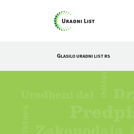
G
LASILO URADNI LIST RS