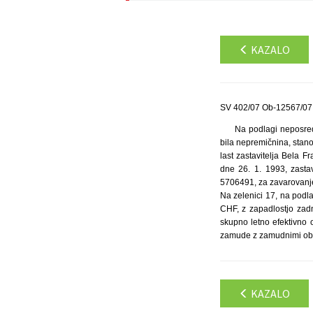
KAZALO
SV 402/07 Ob-12567/07 
Na podlagi neposredn
bila nepremičnina, stano
last zastavitelja Bela
dne 26. 1. 1993, zastav
5706491, za zavarovanj
Na zelenici 17, na podl
CHF, z zapadlostjo zad
skupno letno efektivno 
zamude z zamudnimi obrest
KAZALO