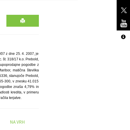
/07 z dne 25. 4. 2007, je
 št. 318/17 k.o. Prebold,
 kupoprodajne pogodbe z
aribor, matična številka
336, stanujoče Prebold,
465-300, v znesku 41.015
 pogodbe znaša 4,79% in
losti kredita, v primeru
ačila terjatve.
NA VRH