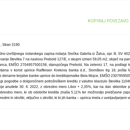
KOPIRAJ POVEZAVO
, Stran 3190
o izvršljivega notarskega zapisa notarja Srečka Gabrila iz Žalca, opr. št. SV 402
vanje številka 7 na naslovu Prebold 127/E, v skupni izmeri 59,05 m2, stoječ na parc.
 Franca, EMŠO 2704957500158, stanujočega Prebold, Na zelenici 17, na podlagi
ljena v korist upnice Raiffeisen Krekova banka d.d., Slomškov trg 18, pošta M
e denarne terjatve banke upnice do kreditojemalke Bela Mojce, EMŠO 2307959505
agi pogodbe o dolgoročnem potrošniškem kreditu z valutno klavzulo številka 110
nje anuitete 30. 6. 2022, z obrestno mero Libor + 2,35%, kar na dan sklenitve
obrestno mero, ki ob odobritvi kredita znaša 5,11% ter možnostjo predčasne zapad
mi in stroški, vključno s stroški, ki bi jih banka – upnica imela z uveljavljanjem vr