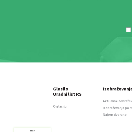
Glasilo
Izobraževanj
Uradni list RS
Aktualna izobraže
O glasilu
Izobraževanja po 
Najem dvorane