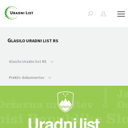
G
LASILO URADNI LIST RS
Glasilo Uradni list RS
Preklic dokumentov