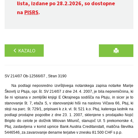
lista, izdane po 28.2.2026, so dostopne
na
PISRS
.
KAZALO
SV 214/07 Ob-12566/07 , Stran 3190
Na podlagi neposredno izvršljivega notarskega zapisa notarke Marije
Škovrlj iz Ptuja, opr. št. SV 214/07 z dne 24. 4. 2007, je bila nepremičnina, ki
še ni vpisana v zemljiški knjigi E Okrajnega sodišča na Ptuju, in sicer je to
stanovanje št. 7, etaža S, v stanovanjski hiši na naslovu Vičava 66, Ptuj, ki
stoji na parc. št. 729/1, pripisani k z.k. vl. št. 521 k.o. Ptuj, katerega lastnik na
podlagi prodajne pogodbe z dne 23. 1. 2007, sklenjene s prodajalko Nojić
Brigito do celote je dolžnik Milovan Milunič, stanujoč Ul. 5 prekomorske 4,
Ptuj, zastavljena v korist upnice Bank Austria Creditanstalt, matična številka
5446546, za zavarovanje denarne terjatve v znesku 81.500 CHF s p.p.