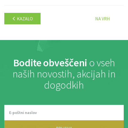
KAZALO
NA VRH
Bodite obveščeni
o vseh
naših novostih, akcijah in
dogodkih