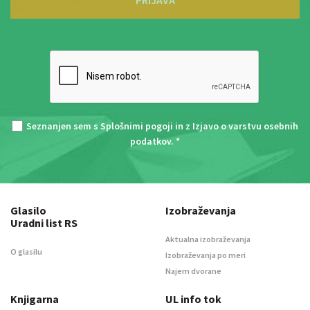
PRIJAVA
Seznanjen sem s
Splošnimi pogoji
in z
Izjavo o varstvu osebnih
podatkov
. *
Glasilo
Izobraževanja
Uradni list RS
Aktualna izobraževanja
O glasilu
Izobraževanja po meri
Najem dvorane
Knjigarna
UL info tok