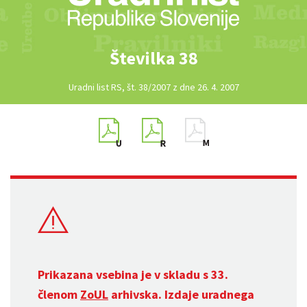
Številka 38
Uradni list RS, št. 38/2007 z dne 26. 4. 2007
Prikazana vsebina je v skladu s 33.
členom
ZoUL
arhivska. Izdaje uradnega