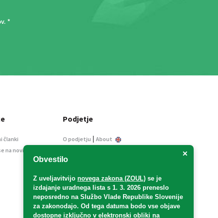
ov
. *
ce
Podjetje
|
i članki
O podjetju
About
se na novice
Kontakt
×
Obvestilo
Informacije javnega
značaja
Z uveljavitvijo
novega zakona (ZOUL)
se je
Oglaševanje
izdajanje uradnega lista s 1. 3. 2026 preneslo
Splošni pogoji
neposredno
na Službo Vlade Republike Slovenije
Izjava o varstvu osebnih
za zakonodajo
. Od tega datuma bodo vse objave
podatkov
dostopne izključno v elektronski obliki na