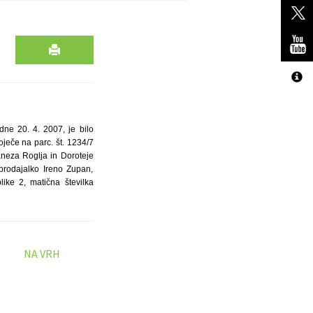
dne 20. 4. 2007, je bilo
toječe na parc. št. 1234/7
Janeza Roglja in Doroteje
prodajalko Ireno Zupan,
like 2, matična številka
NA VRH