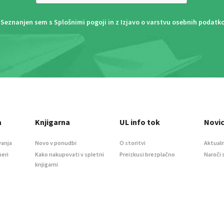
Seznanjen sem s
Splošnimi pogoji
in z
Izjavo o varstvu osebnih podatk
a
Knjigarna
UL info tok
Novi
vanja
Novo v ponudbi
O storitvi
Aktualn
meri
Kako nakupovati v spletni
Preizkusi brezplačno
Naroči 
knjigarni