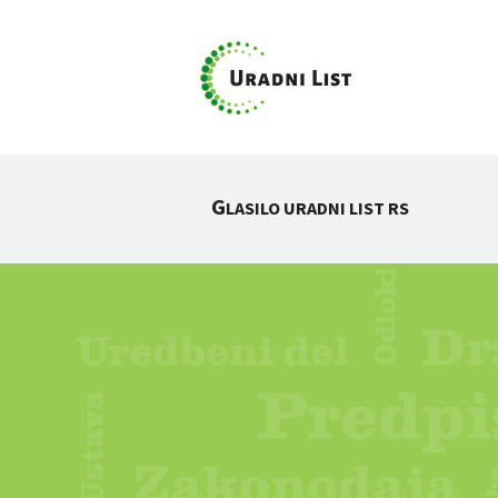
G
LASILO URADNI LIST RS