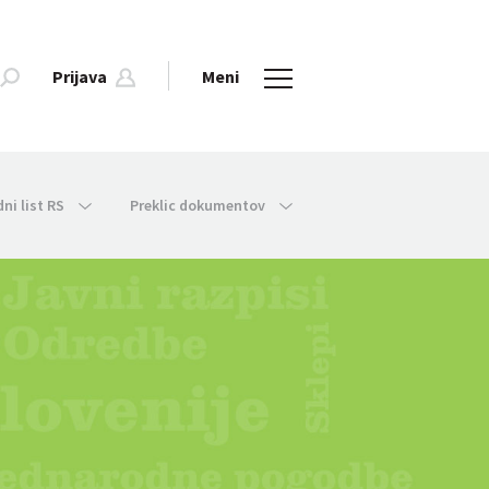
Prijava
Meni
dni list RS
Preklic dokumentov