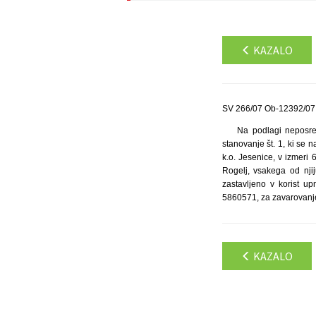
KAZALO
SV 266/07 Ob-12392/07 
Na podlagi neposred
stanovanje št. 1, ki se n
k.o. Jesenice, v izmeri 
Rogelj, vsakega od nji
zastavljeno v korist up
5860571, za zavarovanje 
KAZALO