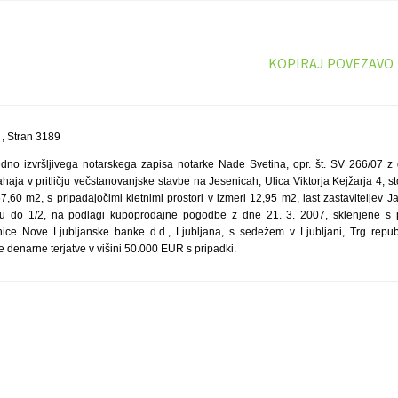
KOPIRAJ POVEZAVO
, Stran 3189
no izvršljivega notarskega zapisa notarke Nade Svetina, opr. št. SV 266/07 z 
ahaja v pritličju večstanovanjske stavbe na Jesenicah, Ulica Viktorja Kejžarja 4, s
67,60 m2, s pripadajočimi kletnimi prostori v izmeri 12,95 m2, last zastaviteljev 
ju do 1/2, na podlagi kupoprodajne pogodbe z dne 21. 3. 2007, sklenjene s 
nice Nove Ljubljanske banke d.d., Ljubljana, s sedežem v Ljubljani, Trg repub
denarne terjatve v višini 50.000 EUR s pripadki.