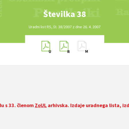
Številka 38
Uradni list RS, št. 38/2007 z dne 26. 4. 2007
du s 33. členom
ZoUL
arhivska. Izdaje uradnega lista, iz