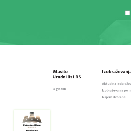
Glasilo
Izobraževanj
Uradni list RS
Aktualna izobraže
O glasilu
Izobraževanja po 
Najem dvorane