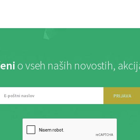
eni
o vseh naših novostih, akci
PRIJAVA