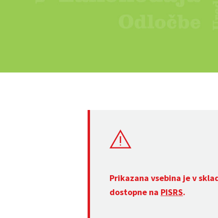
Prikazana vsebina je v skla
dostopne na
PISRS
.