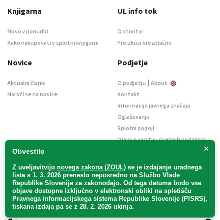
Knjigarna
UL info tok
Novo v ponudbi
O storitvi
Kako nakupovati v spletni knjigarni
Preizkusi brezplačno
Novice
Podjetje
|
Aktualni članki
O podjetju
About
Naroči se na novice
Kontakt
Informacije javnega značaja
Oglaševanje
Splošni pogoji
Izjava o varstvu osebnih podatkov
×
E-dražbe
Obvestilo
Z uveljavitvijo
novega zakona (ZOUL)
se je
izdajanje uradnega
lista s 1. 3. 2026 preneslo
neposredno
na Službo Vlade
Republike Slovenije za zakonodajo
. Od tega datuma bodo vse
objave dostopne izključno v elektronski obliki na spletišču
Pravnega informacijskega sistema Republike Slovenije (PISRS),
Uradni list d. o. o. – v likvidaciji / Vse pravice pridržane.
tiskana izdaja pa se z 28. 2. 2026 ukinja.
Pravna obvestila
/
Piškotki
/ Avtorji:
TriTim spletna agencija
v sodelovanju z