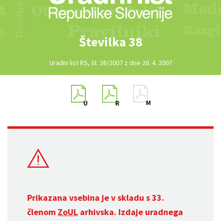
Številka 38
Uradni list RS, št. 38/2007 z dne 26. 4. 2007
Prikazana vsebina je v skladu s 33.
členom
ZoUL
arhivska. Izdaje uradnega