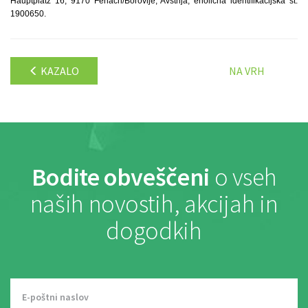
Hauptplatz 16, 9170 Ferlach/Borovlje, Avstrija, enolična identifikacijska št.
1900650.
KAZALO
NA VRH
Bodite obveščeni
o vseh
naših novostih, akcijah in
dogodkih