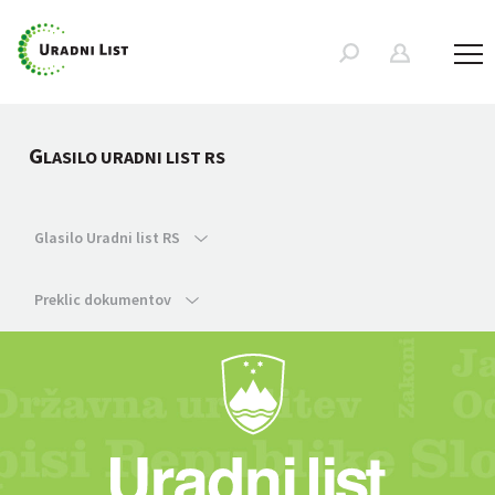
G
LASILO URADNI LIST RS
Glasilo Uradni list RS
Preklic dokumentov