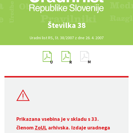
Številka 38
Uradni list RS, št. 38/2007 z dne 26. 4. 2007
Prikazana vsebina je v skladu s 33.
členom
ZoUL
arhivska. Izdaje uradnega