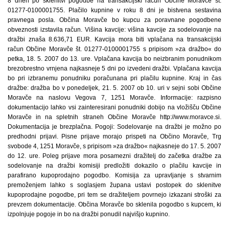
8 dneh po sklenitvi pogodbe na transakcijski račun Občine Moravče št.
01277-0100001755. Plačilo kupnine v roku 8 dni je bistvena sestavina
pravnega posla. Občina Moravče bo kupcu za poravnane pogodbene
obveznosti izstavila račun. Višina kavcije: višina kavcije za sodelovanje na
dražbi znaša 8.636,71 EUR. Kavcija mora biti vplačana na transakcijski
račun Občine Moravče št. 01277-0100001755 s pripisom »za dražbo« do
petka, 18. 5. 2007 do 13. ure. Vplačana kavcija bo neizbranim ponudnikom
brezobrestno vrnjena najkasneje 5 dni po izvedeni dražbi. Vplačana kavcija
bo pri izbranemu ponudniku poračunana pri plačilu kupnine. Kraj in čas
dražbe: dražba bo v ponedeljek, 21. 5. 2007 ob 10. uri v sejni sobi Občine
Moravče na naslovu Vegova 7, 1251 Moravče. Informacije: razpisno
dokumentacijo lahko vsi zainteresirani ponudniki dobijo na vložišču Občine
Moravče in na spletnih straneh Občine Moravče http://www.moravce.si.
Dokumentacija je brezplačna. Pogoji: Sodelovanje na dražbi je možno po
predhodni prijavi. Pisne prijave morajo prispeti na Občino Moravče, Trg
svobode 4, 1251 Moravče, s pripisom »za dražbo« najkasneje do 17. 5. 2007
do 12. ure. Poleg prijave mora posamezni dražitelj do začetka dražbe za
sodelovanje na dražbi komisiji predložiti dokazilo o plačilu kavcije in
parafirano kupoprodajno pogodbo. Komisija za upravljanje s stvarnim
premoženjem lahko s soglasjem župana ustavi postopek do sklenitve
kupoprodajne pogodbe, pri tem se dražiteljem povrnejo izkazani stroški za
prevzem dokumentacije. Občina Moravče bo sklenila pogodbo s kupcem, ki
izpolnjuje pogoje in bo na dražbi ponudil najvišjo kupnino.