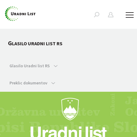
G
LASILO URADNI LIST RS
Glasilo Uradni list RS
Preklic dokumentov