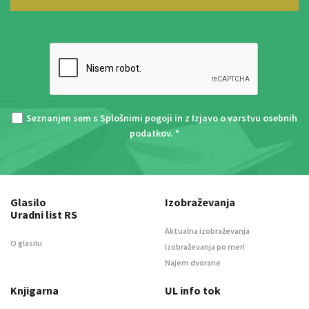
Seznanjen sem s
Splošnimi pogoji
in z
Izjavo o varstvu osebnih
podatkov
. *
Glasilo
Izobraževanja
Uradni list RS
Aktualna izobraževanja
O glasilu
Izobraževanja po meri
Najem dvorane
Knjigarna
UL info tok