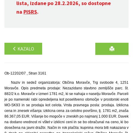
lista, izdane po 28.2.2026, so dostopne
na
PISRS
.
KAZALO
Ob-12202/07 , Stran 3161
Naziv in sedež organizatorja: Občina Moravče, Trg svobode 4, 1251
Moravče. Opis predmeta prodaje: Nezazidano stavbno zemljišče parc. št.
882/2 k.o. Moravče v izmeri 1781 m2, ki se nahaja v naselju Moravče. Parceli
je po namenski rabi opredeljena kot poselitveno območje v prostorski enoti
MO-SK93 in se prodaja kot celota. Vrsta pravnega posla: prodaja. Izklicna
cena in znesek višanja: izklicna cena za celotno površino, tj. 1781 m2, znaša
86.367,05 EUR. Višanje bo mogoče v zneskih po najmanj 1.000 EUR. Davek
na dodano vrednost ni vštet v izklicni ceni in se bo obračunal na ceno, ki bo
dosežena na javni dražbi. Način in rok plačila: kupnina mora biti nakazana v