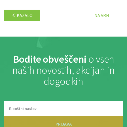
KAZALO
NA VRH
Bodite obveščeni
o vseh
naših novostih, akcijah in
dogodkih
PRIJAVA