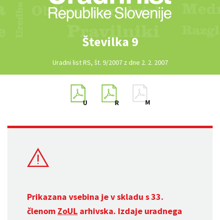
Številka 9
Uradni list RS, št. 9/2007 z dne 2. 2. 2007
Prikazana vsebina je v skladu s 33.
členom
ZoUL
arhivska. Izdaje uradnega