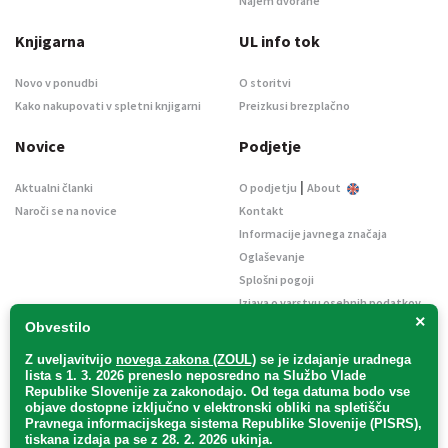
Najem dvorane
Knjigarna
UL info tok
Novo v ponudbi
O storitvi
Kako nakupovati v spletni knjigarni
Preizkusi brezplačno
Novice
Podjetje
|
Aktualni članki
O podjetju
About
Naroči se na novice
Kontakt
Informacije javnega značaja
Oglaševanje
Splošni pogoji
Izjava o varstvu osebnih podatkov
×
E-dražbe
Obvestilo
Z uveljavitvijo
novega zakona (ZOUL)
se je
izdajanje uradnega
lista s 1. 3. 2026 preneslo
neposredno
na Službo Vlade
Republike Slovenije za zakonodajo
. Od tega datuma bodo vse
objave dostopne izključno v elektronski obliki na spletišču
Pravnega informacijskega sistema Republike Slovenije (PISRS),
Uradni list d. o. o. – v likvidaciji / Vse pravice pridržane.
tiskana izdaja pa se z 28. 2. 2026 ukinja.