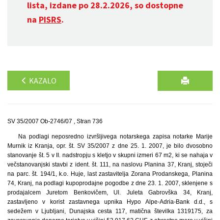
lista, izdane po 28.2.2026, so dostopne
na
PISRS
.
KAZALO
SV 35/2007 Ob-2746/07 , Stran 736
Na podlagi neposredno izvršljivega notarskega zapisa notarke Marije
Murnik iz Kranja, opr. št. SV 35/2007 z dne 25. 1. 2007, je bilo dvosobno
stanovanje št. 5 v II. nadstropju s kletjo v skupni izmeri 67 m2, ki se nahaja v
večstanovanjski stavbi z ident. št. 111, na naslovu Planina 37, Kranj, stoječi
na parc. št. 194/1, k.o. Huje, last zastavitelja Zorana Prodanskega, Planina
74, Kranj, na podlagi kupoprodajne pogodbe z dne 23. 1. 2007, sklenjene s
prodajalcem Juretom Benkovičem, Ul. Juleta Gabrovška 34, Kranj,
zastavljeno v korist zastavnega upnika Hypo Alpe-Adria-Bank d.d., s
sedežem v Ljubljani, Dunajska cesta 117, matična številka 1319175, za