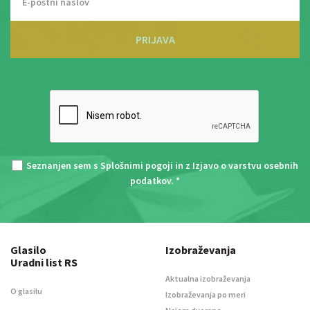
PRIJAVA
Seznanjen sem s
Splošnimi pogoji
in z
Izjavo o varstvu osebnih
podatkov
. *
Glasilo
Izobraževanja
Uradni list RS
Aktualna izobraževanja
O glasilu
Izobraževanja po meri