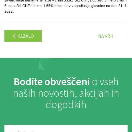
zavarovanje denarne terjatve v višini 53.917,62 CHF, z obrestno mero v višini
6-mesečni CHF Libor + 1,65% letno ter z zapadlostjo glavnice na dan 31. 1.
2022.
KAZALO
NA VRH
Bodite obveščeni
o vseh
naših novostih, akcijah in
dogodkih