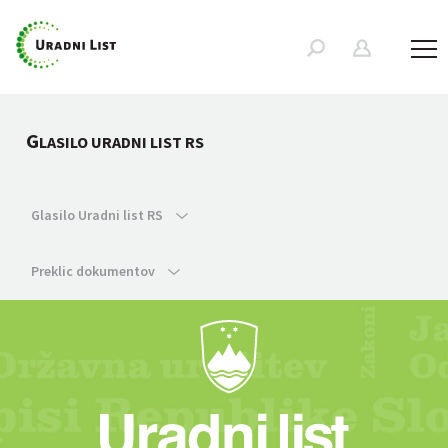
G
LASILO URADNI LIST RS
Glasilo Uradni list RS
Preklic dokumentov