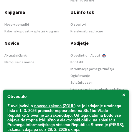
Najem dvorane
Knjigarna
UL info tok
Novo v ponudbi
O storitvi
Kako nakupovati v spletni knjigarni
Preizkusi brezplačno
Novice
Podjetje
|
Aktualni članki
O podjetju
About
Naroči se na novice
Kontakt
Informacije javnega značaja
Oglaševanje
Splošni pogoji
Izjava o varstvu osebnih podatkov
×
E-dražbe
Obvestilo
Z uveljavitvijo
novega zakona (ZOUL)
se je
izdajanje uradnega
lista s 1. 3. 2026 preneslo
neposredno
na Službo Vlade
Republike Slovenije za zakonodajo
. Od tega datuma bodo vse
objave dostopne izključno v elektronski obliki na spletišču
Pravnega informacijskega sistema Republike Slovenije (PISRS),
Uradni list d. o. o. – v likvidaciji / Vse pravice pridržane.
tiskana izdaja pa se z 28. 2. 2026 ukinja.