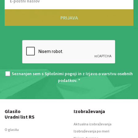
PRIJAVA
Seznanjen sem s
Splošnimi pogoji
in z
Izjavo o varstvu osebnih
podatkov
. *
Glasilo
Izobraževanja
Uradni list RS
Aktualna izobraževanja
O glasilu
Izobraževanja po meri