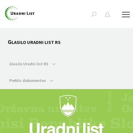
G
LASILO URADNI LIST RS
Glasilo Uradni list RS
Preklic dokumentov