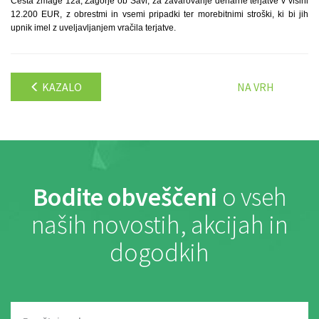
Cesta zmage 12a, Zagorje ob Savi, za zavarovanje denarne terjatve v višini
12.200 EUR, z obrestmi in vsemi pripadki ter morebitnimi stroški, ki bi jih
upnik imel z uveljavljanjem vračila terjatve.
KAZALO
NA VRH
Bodite obveščeni
o vseh
naših novostih, akcijah in
dogodkih