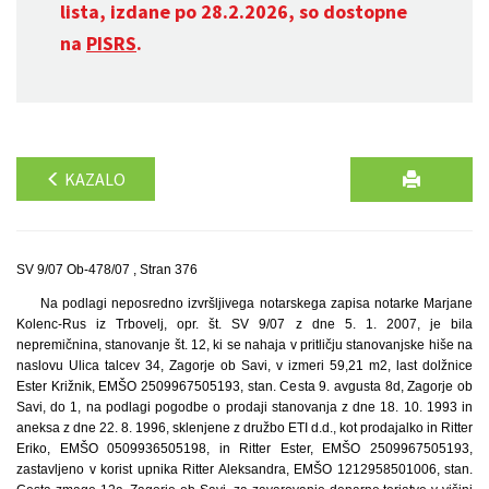
lista, izdane po 28.2.2026, so dostopne
na
PISRS
.
KAZALO
SV 9/07 Ob-478/07 , Stran 376
Na podlagi neposredno izvršljivega notarskega zapisa notarke Marjane
Kolenc-Rus iz Trbovelj, opr. št. SV 9/07 z dne 5. 1. 2007, je bila
nepremičnina, stanovanje št. 12, ki se nahaja v pritličju stanovanjske hiše na
naslovu Ulica talcev 34, Zagorje ob Savi, v izmeri 59,21 m2, last dolžnice
Ester Križnik, EMŠO 2509967505193, stan. Cesta 9. avgusta 8d, Zagorje ob
Savi, do 1, na podlagi pogodbe o prodaji stanovanja z dne 18. 10. 1993 in
aneksa z dne 22. 8. 1996, sklenjene z družbo ETI d.d., kot prodajalko in Ritter
Eriko, EMŠO 0509936505198, in Ritter Ester, EMŠO 2509967505193,
zastavljeno v korist upnika Ritter Aleksandra, EMŠO 1212958501006, stan.