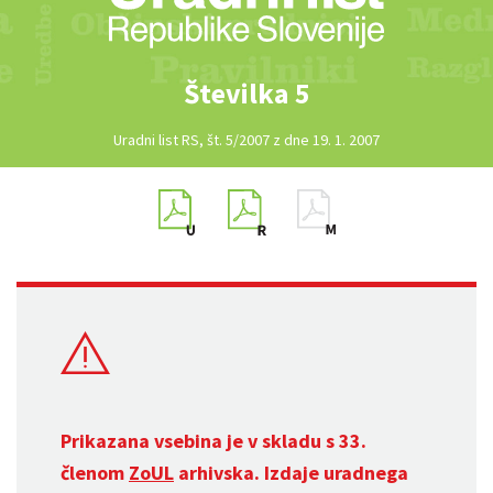
Številka 5
Uradni list RS, št. 5/2007 z dne 19. 1. 2007
Prikazana vsebina je v skladu s 33.
členom
ZoUL
arhivska. Izdaje uradnega