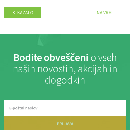
KAZALO
NA VRH
Bodite obveščeni
o vseh
naših novostih, akcijah in
dogodkih
PRIJAVA