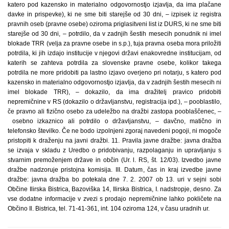
katero pod kazensko in materialno odgovornostjo izjavlja, da ima plačane
davke in prispevke), ki ne sme biti starejše od 30 dni, – izpisek iz registra
pravnih oseb (pravne osebe) oziroma priglasitveni list iz DURS, ki ne sme biti
starejše od 30 dni, – potrdilo, da v zadnjih šestih mesecih ponudnik ni imel
blokade TRR (velja za pravne osebe in s.p.), tuja pravna oseba mora priložiti
potrdila, ki jih izdajo institucije v njegovi državi enakovredne institucijam, od
katerih se zahteva potrdila za slovenske pravne osebe, kolikor takega
potrdila ne more pridobiti pa lastno izjavo overjeno pri notarju, s katero pod
kazensko in materialno odgovornostjo izjavlja, da v zadnjih šestih mesecih ni
imel blokade TRR), – dokazilo, da ima dražitelj pravico pridobiti
nepremičnine v RS (dokazilo o državljanstvu, registracija ipd.), – pooblastilo,
če pravno ali fizično osebo za udeležbo na dražbi zastopa pooblaščenec, –
osebno izkaznico ali potrdilo o državljanstvu, – davčno, matično in
telefonsko številko. Če ne bodo izpolnjeni zgoraj navedeni pogoji, ni mogoče
pristopiti k draženju na javni dražbi. 11. Pravila javne dražbe: javna dražba
se izvaja v skladu z Uredbo o pridobivanju, razpolaganju in upravljanju s
stvarnim premoženjem države in občin (Ur. l. RS, št. 12/03). Izvedbo javne
dražbe nadzoruje pristojna komisija. III. Datum, čas in kraj izvedbe javne
dražbe: javna dražba bo potekala dne 7. 2. 2007 ob 13. uri v sejni sobi
Občine Ilirska Bistrica, Bazoviška 14, Ilirska Bistrica, I. nadstropje, desno. Za
vse dodatne informacije v zvezi s prodajo nepremičnine lahko pokličete na
Občino Il. Bistrica, tel. 71-41-361, int. 104 oziroma 124, v času uradnih ur.