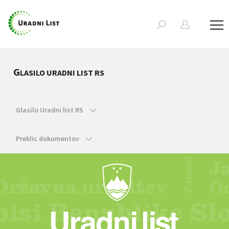
G
LASILO URADNI LIST RS
Glasilo Uradni list RS
Preklic dokumentov