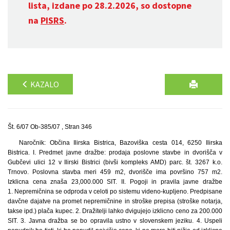
lista, izdane po 28.2.2026, so dostopne
na
PISRS
.
KAZALO
Št. 6/07 Ob-385/07 , Stran 346
Naročnik: Občina Ilirska Bistrica, Bazoviška cesta 014, 6250 Ilirska
Bistrica. I. Predmet javne dražbe: prodaja poslovne stavbe in dvorišča v
Gubčevi ulici 12 v Ilirski Bistrici (bivši kompleks AMD) parc. št. 3267 k.o.
Trnovo. Poslovna stavba meri 459 m2, dvorišče ima površino 757 m2.
Izklicna cena znaša 23,000.000 SIT. II. Pogoji in pravila javne dražbe
1. Nepremičnina se odproda v celoti po sistemu videno-kupljeno. Predpisane
davčne dajatve na promet nepremičnine in stroške prepisa (stroške notarja,
takse ipd.) plača kupec. 2. Dražitelji lahko dvigujejo izklicno ceno za 200.000
SIT. 3. Javna dražba se bo opravila ustno v slovenskem jeziku. 4. Uspeli