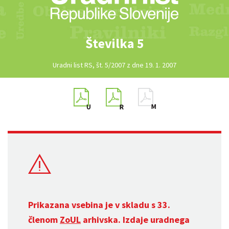
Številka 5
Uradni list RS, št. 5/2007 z dne 19. 1. 2007
Prikazana vsebina je v skladu s 33.
členom
ZoUL
arhivska. Izdaje uradnega