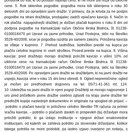
ponudnik bo tisti, ki bo ponudil najvišjo ceno, ki ne more biti nižja od izklicne
cene. 5. Rok sklenitve pogodbe: pogodba mora biti sklenjena v roku 30
delovnih dni po opravljeni javni dražbi. V primeru, da je krivda za ne podpis
pogodbe na strani dražitelja, prodajalec zadrži vplačano kavcijo. 6. Način in
rok plačila: najugodnejši dražitelj je dolžan plačati kupnino v roku 8 dni od
podpisa pogodbe na transakcijski račun Občine Ilirska Bistrica, št. 01238-
0100016470 pri Upravi za javne prihodke, Urad Postojna, sklic na številko
3528-40/2006, sicer je pogodba razdrta po samem zakonu. Položena kavcija
se všteje v kupnino. 7. Prehod lastništva: lastništvo preide na kupca po
plačilu celotne kupnine in vseh stroškov. Posest preide na kupca. 8. Višina
kavcije: pred dražitvijo morajo dražitelji položiti kavcijo v višini 10% od
izklicne cene na transakcijski račun Občine Ilirska Bistrica št. 01238-
0100016470 pri Upravi za javne prihodke, Urad Postojna, sklic na številko
3528-40/2006. Po opravljeni javni dražbi se dražiteljem, ki na javni dražbi ne
uspejo, kavcija vrne v roku 15 dni brez obresti. 9. Ogled nepremičnine: ogled
je možen po predhodnem dogovoru na tel. 05/71-41-361 int. 124.
10. Udeležba na javni dražbi in njeni pogoji Dražitelji se morajo najpozneje 1
uro pred pričetkom javne dražbe osebno zglasiti na kraju javne dražbe ter
predložiti kopije naslednjih dokumentov in originale na vpogled ob prijavi: –
potrdilo o plačani kavciji in priloženo celotno številko TR računa za primer
vračila kavcije, – potrdilo o plačanih davkih in prispevkih (tuj državljan mora
priložiti potrdilo, ki ga izdajo institucije v njegovi državi enakovredne
institucijam, od katerih se zahteva potrdilo za slovenske državljane, kolikor
takega potrdila ne more pridobiti, pa lastno izjavo overjeno pri notarju, s