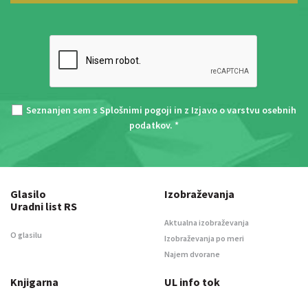
Seznanjen sem s
Splošnimi pogoji
in z
Izjavo o varstvu osebnih
podatkov
. *
Glasilo
Izobraževanja
Uradni list RS
Aktualna izobraževanja
O glasilu
Izobraževanja po meri
Najem dvorane
Knjigarna
UL info tok