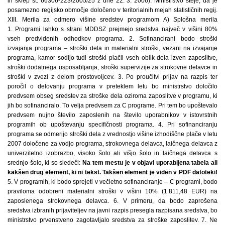
Na tem mestu je v objavi uporabljena tabela ali
kakšen drug element, ki ni tekst. Takšen element je viden v PDF datoteki!
5. V programih, ki bodo sprejeti v večletno sofinanciranje – C programi, bodo praviloma odobreni materialni stroški v višini 10% (1.811,48 EUR) na zaposlenega strokovnega delavca. 6. V primeru, da bodo zaprošena sredstva izbranih prijaviteljev na javni razpis presegla razpisana sredstva, bo ministrstvo prvenstveno zagotavljalo sredstva za stroške zaposlitev. 7. Ne glede na prejšnje točke bodo programi skupin za samopomoč in medsebojno pomoč, glede na istovrstne programe in ob upoštevanju specifičnosti posameznega programa, sofinancirani največ do višine 1500 EUR za posamezno skupino 8–15 uporabnikov. 8. Programe katerih vsebina izhaja predvsem iz zdravstvenih težav uporabnikov, bo ministrstvo sofinanciralo predvsem kot A programe. 9. Investicije v programu ne bodo sofinancirane. B) Posebna merila za posamezna razpisana področja Za spodaj navedena merila bo pri določitvi zneska sofinanciranja dana prednost pokrivanju stroškov dela strokovnih delavcev v programih. Sredstva, določena na podlagi uporabe navedenih meril, bodo v vseh primerih namenjena izvajanju programa. Pri pregledu finančne konstrukcije programa se bodo iz predvidenih odhodkov izločili tisti odhodki, kot so npr. investicije, ki jih ministrstvo v skladu s svojo usmeritvijo in predpisi ne more sofinancirati. Preostali odhodki programa bodo ocenjeni v skladu z merili razpisa in glede na njihov pomen za izvajanje programa. S pregledom finančne konstrukcije, ob upoštevanju predvidenih strokovnih ravnanj in drugih aktivnosti, s katerimi program dosega zastavljene cilje, bo na podlagi meril določena višina sredstev, ki jih bo zagotovilo ministrstvo za izvedbo programa v letu 2007. Merila bodo uporabljena za odmero višine sredstev s katerimi bo ministrstvo sofinanciralo izbrani program. Ministrstvo bo sofinanciralo program kot celoto, ne posameznih stroškov programa. Za izbrane programe bo prijavitelj programa s pogodbo pooblaščen in zadolžen za čimbolj racionalno porabo sredstev na način, ki bo omogočal izvedbo prijavljenega programa. 1. Merilo za programe, prijavljene pod SVP-1 Kot merilo se upošteva število uporabnikov, raznolikost aktivnosti posameznega prijavitelja in nujni materialni stroški, ki so potrebni za izvajanje programa. Za programe zavetišč se upošteva 1 strokovni delavec za 4 do 6 uporabnikov (matere in otroci), pri materinskih domovih pa 1 strokovni delavec na 7 do 12 uporabnikov (matere in otroci). Za materinske domove in za zavetišča za ženske se lahko upošteva tudi prostorske kapacitete v programu in specifičnost programa kot je npr. delovanje programa na več lokacijah. 2. Merilo za programe, prijavljene pod SVP-2 Kot merilo se upošteva število uporabnikov, raznolikost aktivnosti posameznega prijavitelja in nujni materialni stroški, ki so potrebni za izvajanje programa glede na razpoložljiva sredstva. Kot prioritetno merilo upošteva 1 strokovni delavec na stanovanjsko skupino (4–7 uporabnikov). Za programe dnevnih centrov, centrov za svetovanje in zagovorništvo za osebe z dolgotrajnimi težavami v duševnem zdravju in njihove svojce se kot merilo upošteva začetek delovanja programa, število uporabnikov, raznolikost aktivnosti posameznega izvajalca in intenzivnost dela z uporabniki. Za dnevne centre se kot merilo upošteva 1 strokovni delavec za nad 20 uporabnikov in nad 6 ur delovanja dnevnega centra ter povprečna vključenost posameznega uporabnika na dan. Za pisarne za svetovanje in informiranje se kot merilo upošteva 1 strokovni delavec za nad 120 uporabnikov in nad 6 ur delovanja dnevnega centra ter povprečna vključenost posameznega uporabnika na dan. Za centre za druženje ali klubske dejavnosti v ožji lokalni skupnosti se glede na število uporabnikov dodeli 1/4 strokovnega ali 1/4 laičnega delavca za izvedbo programa. Za programe, kjer poteka delo v obliki skupin se upoštevajo merila, ki veljajo za skupine. Za programe, kjer poteka delo v obliki individualnega svetovanja ali zagovorništva se kot merilo upošteva število opravljenih ur svetovanja. 3. Merilo za programe, prijavljene pod SVP-3 Kot merilo se upošteva začetek delovanja programa, število uporabnikov, raznolikost aktivnosti posameznega prijavitelja, obseg dela v programu glede na razpoložljiva sredstva, ki so potrebni za izvajanje programa. Za bivalne skupnosti se kot merilo upošteva število vključenih uporabnikov, število ur sodelovanja strokovnega delavca ali laičnega delavca v programu. Za osebno asistenco se kot merilo upošteva število uporabnikov programa in število ur izvajanja programa osebne asistence. Za programe kjer poteka delo v obliki skupin se upoštevajo merila, ki veljajo za skupine. 4. Merilo za programe, prijavljene pod SVP-4 Kot merilo se upošteva začetek delovanja programa, število uporabnikov, raznovrstnost strokovnih ravnanj in aktivnosti v programu, intenzivnost in strokovnost obravnave ter obseg dela v programu glede na razpoložljiva sredstva. Za programe, ki so namenjeni vzpostavitvi stika z uporabniki drog, spodbujanju razmišljanja uporabnika o njegovem socialnem položaju v zvezi z uživanjem drog, zmanjševanju škodljivih posledic uporabe drog, omogočanju manj tveganega vedenja ter spodbujanju spreminjanja načina življenja – nizkopražne programe, se kot merilo upošteva 1 strokovni delavec na do 20 mesečno vključenih uporabnikov. Za programe, namenjene motivaciji in podpori pri aktivnem reševanju problematike zasvojenosti se kot merilo upošteva najmanj 1/2 strokovnega izvajalca oziroma 1/2 laičnega delavca v programu, ki temelji predvsem na delu laičnih delavcev in največ 2 strokovna izvajalca oziroma 2 laična delavca v programu, ki temelji predvsem na delu laičnih delavcev. Za programe, namenjene spreminjanju in utrjevanju življenja brez drog – visokopražne programe in programe reintegracije se kot merilo upošteva najmanj 1/2 strokovnega izvajalca oziroma 1/2 laičnega delavca, v programu, ki temelji predvsem na delu laičnih delavcev in največ 2 delavca. Za programe, kjer poteka delo v obliki skupin se upoštevajo merila, ki veljajo za skupine. 5. Merilo za programe, prijavljene pod SVP-5 Kot merilo se upošteva začetek delovanja programa, število uporabnikov, raznovrstnost strokovnih ravnanj in aktivnosti v programu, intenzivnost in strokovnost obravnave in obseg dela v programu glede na razpoložljiva sredstva. Za programe, namenjene identifikaciji in delu s posamezniki in skupinami z večjo stopnjo tveganja za razvoj težav, povezanih z uživanjem alkohola ali drugih oblik zasvojenosti se kot merilo upošteva največ 2 delavca. Za programe, kjer poteka delo v obliki skupin se upoštevajo merila, ki veljajo za skupine. 6. Merilo za programe, prijavljene pod SVP-6 Kot merilo se upošteva število uporabnikov, obseg dela, raznolikost aktivnosti posameznega prijavitelja, možnost celodnevnega bivanja s prenočitvijo ter celodnevna obravnava uporabnikov. Za sprejemališča in dnevne centre z dnevno obravnavo se kot merilo upošteva 1 strokovni delavec ali laični delavec nad 30 uporabnikov, vendar največ dva delavca na dnevni center. Za zavetišča s prenočitvenimi kapacitetami se kot merilo upošteva 1 strokovni delavec ali laični delavec nad 12 uporabnikov, oziroma za zavetišča s prenočitvenimi kapacitetami odprtega tipa 1,5 laičnega delavca na 10 uporabnikov. 7. Merilo za programe, prijavljene pod SVP-7 Kot merilo se upošteva 1 strokovni izvajalec s specializacijo na 50.000 prebivalcev. Na območju celotne države bodo predvidoma sofinancirani 3-4 strokovni delavci s specializacijo. 8. Merilo za programe, prijavljene pod SVP-8 Kot merilo se upošteva 1 strokovni izvajalec oziroma 1 laični delavec na 10 uporabnikov, vendar največ 2 delavca. 9. Merilo za programe, prijavljene pod REP-1 Kot merilo se upošteva število uporabnikov, raznolikost aktivnosti posameznega prijavitelja, število klicev, obseg svetovanja in postavljena mreža svetovalnic, ki so potrebne za izvajanje programa. 10. Merilo za programe, prijavljene pod REP-2 Kot merilo se upošteva 1 strokovni izvajalec oziroma 1 laični delavec na 10 uporabnikov, vendar največ 3 delavci. 11. Merilo za programe, prijavljene pod REP-3 Za programe, kjer poteka delo v obliki skupin se upoštevajo merila, ki veljajo za skupine. 12. Merilo za programe, prijavljene pod REP-4 Kot merilo se upoštevajo stroški za delo 1 koordinatorja nad 90 skupin. Za skupino za samopomoč (nad 12 ljudi), ki deluje samostojno v lokalni skupnosti, se odmeri 255,00 EUR. 13. Merilo za programe, prijavljene pod REP-5 Kot merilo se upošteva število uporabnikov in število ur, ko so izvajalci programa na voljo uporabnikom, raznolikost aktivnosti posameznega prijavitelja in nujni materialni stroški, ki so potrebni za izvajanje programa. Pri programih, kjer poteka delo v obliki skupin, se upoštevajo merila, ki veljajo za skupine. 14. Merilo za programe, prijavljene pod REP-6 Kot merilo se upošteva začetek delovanja programa, število uporabnikov, raznolikost aktivnosti posameznega prijavitelja, specifičnost programa, intenzivnost dela z uporabniki in obseg obravnave uporabnika, ki so potrebni za izvajanje programa. Za dnevne centre za mladostnike, ki delujejo kontinuirano nad 5 ur dnevno z nad 50 uporabniki se kot merilo upošteva 1 strokovni delavec. Pri programih, kjer poteka delo v obliki skupin, se upoštevajo merila, ki veljajo za skupine. 15. Merilo za programe, prijavljene pod REP-7 Kot merilo se upošteva število uporabnikov, raznolikost aktivnosti posameznega prijavitelja in nujni materialni stroški, ki so potrebni za izvajanje programa. Pri programih prevozov invalidov se kot merilo za odmero upošteva število uporabnikov programa in število prevoženih kilometrov na leto. 16. Merila za programe, kjer poteka delo v obliki skupin Za programe, kjer poteka delo v obliki skupin, pri katerih gre predvsem za druženje in ohranjanje socialnih aktivnosti se glede na število uporabnikov odmeri 125 EUR do 255 EUR. Za programe, kjer poteka delo v obliki skupin, pri katerih gre predvsem za podporo pri utrjevanju vedenjskih in odnosnih vzorcev glede na število uporabniko