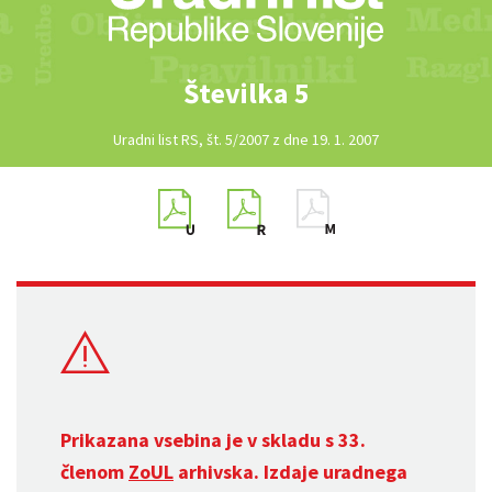
Številka 5
Uradni list RS, št. 5/2007 z dne 19. 1. 2007
Prikazana vsebina je v skladu s 33.
členom
ZoUL
arhivska. Izdaje uradnega