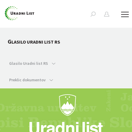
G
LASILO URADNI LIST RS
Glasilo Uradni list RS
Preklic dokumentov