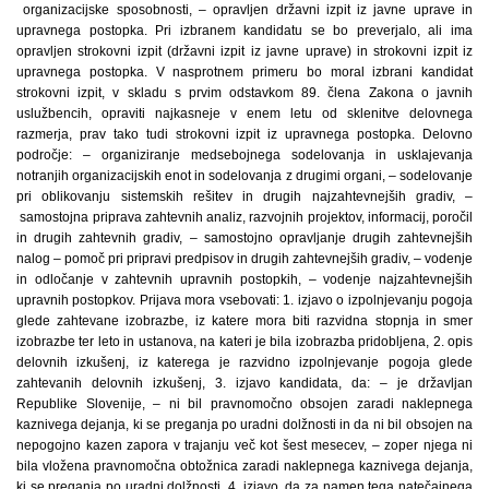
organizacijske sposobnosti, – opravljen državni izpit iz javne uprave in
upravnega postopka. Pri izbranem kandidatu se bo preverjalo, ali ima
opravljen strokovni izpit (državni izpit iz javne uprave) in strokovni izpit iz
upravnega postopka. V nasprotnem primeru bo moral izbrani kandidat
strokovni izpit, v skladu s prvim odstavkom 89. člena Zakona o javnih
uslužbencih, opraviti najkasneje v enem letu od sklenitve delovnega
razmerja, prav tako tudi strokovni izpit iz upravnega postopka. Delovno
področje: – organiziranje medsebojnega sodelovanja in usklajevanja
notranjih organizacijskih enot in sodelovanja z drugimi organi, – sodelovanje
pri oblikovanju sistemskih rešitev in drugih najzahtevnejših gradiv, –
samostojna priprava zahtevnih analiz, razvojnih projektov, informacij, poročil
in drugih zahtevnih gradiv, – samostojno opravljanje drugih zahtevnejših
nalog – pomoč pri pripravi predpisov in drugih zahtevnejših gradiv, – vodenje
in odločanje v zahtevnih upravnih postopkih, – vodenje najzahtevnejših
upravnih postopkov. Prijava mora vsebovati: 1. izjavo o izpolnjevanju pogoja
glede zahtevane izobrazbe, iz katere mora biti razvidna stopnja in smer
izobrazbe ter leto in ustanova, na kateri je bila izobrazba pridobljena, 2. opis
delovnih izkušenj, iz katerega je razvidno izpolnjevanje pogoja glede
zahtevanih delovnih izkušenj, 3. izjavo kandidata, da: – je državljan
Republike Slovenije, – ni bil pravnomočno obsojen zaradi naklepnega
kaznivega dejanja, ki se preganja po uradni dolžnosti in da ni bil obsojen na
nepogojno kazen zapora v trajanju več kot šest mesecev, – zoper njega ni
bila vložena pravnomočna obtožnica zaradi naklepnega kaznivega dejanja,
ki se preganja po uradni dolžnosti, 4. izjavo, da za namen tega natečajnega