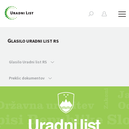
G
LASILO URADNI LIST RS
Glasilo Uradni list RS
Preklic dokumentov