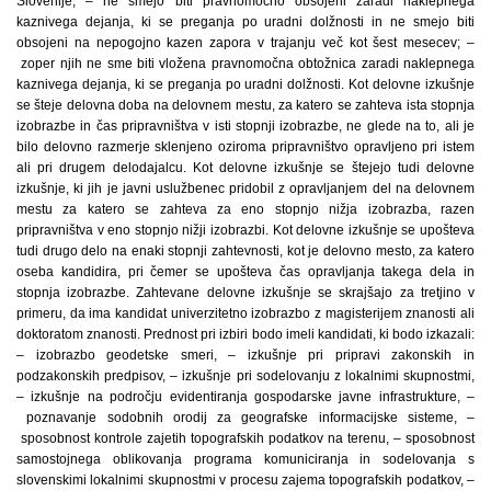
Slovenije; – ne smejo biti pravnomočno obsojeni zaradi naklepnega
kaznivega dejanja, ki se preganja po uradni dolžnosti in ne smejo biti
obsojeni na nepogojno kazen zapora v trajanju več kot šest mesecev; –
zoper njih ne sme biti vložena pravnomočna obtožnica zaradi naklepnega
kaznivega dejanja, ki se preganja po uradni dolžnosti. Kot delovne izkušnje
se šteje delovna doba na delovnem mestu, za katero se zahteva ista stopnja
izobrazbe in čas pripravništva v isti stopnji izobrazbe, ne glede na to, ali je
bilo delovno razmerje sklenjeno oziroma pripravništvo opravljeno pri istem
ali pri drugem delodajalcu. Kot delovne izkušnje se štejejo tudi delovne
izkušnje, ki jih je javni uslužbenec pridobil z opravljanjem del na delovnem
mestu za katero se zahteva za eno stopnjo nižja izobrazba, razen
pripravništva v eno stopnjo nižji izobrazbi. Kot delovne izkušnje se upošteva
tudi drugo delo na enaki stopnji zahtevnosti, kot je delovno mesto, za katero
oseba kandidira, pri čemer se upošteva čas opravljanja takega dela in
stopnja izobrazbe. Zahtevane delovne izkušnje se skrajšajo za tretjino v
primeru, da ima kandidat univerzitetno izobrazbo z magisterijem znanosti ali
doktoratom znanosti. Prednost pri izbiri bodo imeli kandidati, ki bodo izkazali:
– izobrazbo geodetske smeri, – izkušnje pri pripravi zakonskih in
podzakonskih predpisov, – izkušnje pri sodelovanju z lokalnimi skupnostmi,
– izkušnje na področju evidentiranja gospodarske javne infrastrukture, –
poznavanje sodobnih orodij za geografske informacijske sisteme, –
sposobnost kontrole zajetih topografskih podatkov na terenu, – sposobnost
samostojnega oblikovanja programa komuniciranja in sodelovanja s
slovenskimi lokalnimi skupnostmi v procesu zajema topografskih podatkov, –