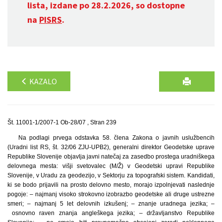
lista, izdane po 28.2.2026, so dostopne
na
PISRS
.
KAZALO
Št. 11001-1/2007-1 Ob-28/07 , Stran 239
Na podlagi prvega odstavka 58. člena Zakona o javnih uslužbencih
(Uradni list RS, št. 32/06 ZJU-UPB2), generalni direktor Geodetske uprave
Republike Slovenije objavlja javni natečaj za zasedbo prostega uradniškega
delovnega mesta: višji svetovalec (M/Ž) v Geodetski upravi Republike
Slovenije, v Uradu za geodezijo, v Sektorju za topografski sistem. Kandidati,
ki se bodo prijavili na prosto delovno mesto, morajo izpolnjevati naslednje
pogoje: – najmanj visoko strokovno izobrazbo geodetske ali druge ustrezne
smeri; – najmanj 5 let delovnih izkušenj; – znanje uradnega jezika; –
osnovno raven znanja angleškega jezika; – državljanstvo Republike