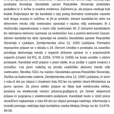
postopka dovoljuje Geodetski upravi Republike Slovenije pridobitev
podatkov iz 3. točke iz uradne evidence. Zaželeno je, da prijava vsebuje tudi
kratek življenjepis ter da kandidat v njej poleg formalne izobrazbe navede
tudi druga znanja in veščine, ki jih je pridobil. Izbrani kandidat bo delo na
delovnem mestu višji svetovalec opravljal v nazivu višji svetovalec III z
možnostjo napredovanja v naziv višji svetovalec II/I. Z izbranim kandidatom
bo sklenjeno delovno razmerje za nedoločen čas s polnim delovnim časom.
Izbrani kandidat bo delo opravljal na sedežu Geodetske uprave Republike
Slovenije v Ljubljani, Zemljemerska ulica 12, 1000 Ljubljana. Formalno
nepopolne prijave se v skladu s 24. členom Uredbe o postopku za zasedbo
prostega delovnega mesta v organih državne uprave in v pravosodnih
organih (Uradni list RS, št. 22/04, 57/05 in 10/06) ne bodo uvrstile v izbirni
postopek. Kandidat vloži prijavo v pisni obliki, ki jo pošlje v zaprti ovojnici z
označbo: »za javni natečaj za prosto uradniško delovno mesto višji
svetovalec, številka: 532« na naslov: Geodetska uprava Republike Slovenije,
Služba za kadrovske zadeve, Zemljemerska ulica 12, 1000 Ljubljana, in sicer
v roku 8 dni po objavi v Uradnem listu RS ter na spletni strani Ministrstva za
javno upravo. Za pisno obliko prijave se šteje tudi elektronska oblika,
poslana na elektronski naslov: pisarna.gu@gov.si, pri čemer veljavnost
prijave ni pogojena z elektronskim podpisom. Kandidati bodo o izbiri pisno
obveščeni najkasneje v roku 60 dni po objavi javnega natečaja. Informacije o
izvedbi javnega natečaja daje kontaktna oseba Mateja Omejc na tel. 01/478-
48-06.