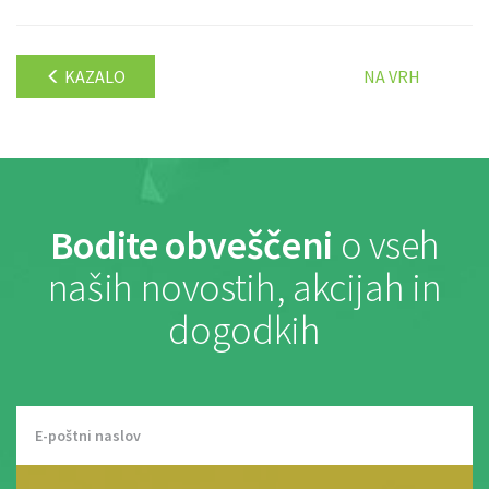
KAZALO
NA VRH
Bodite obveščeni
o vseh
naših novostih, akcijah in
dogodkih