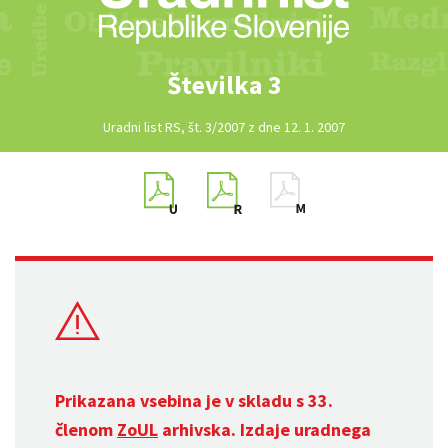
Številka 3
Uradni list RS, št. 3/2007 z dne 12. 1. 2007
Prikazana vsebina je v skladu s 33.
členom
ZoUL
arhivska. Izdaje uradnega