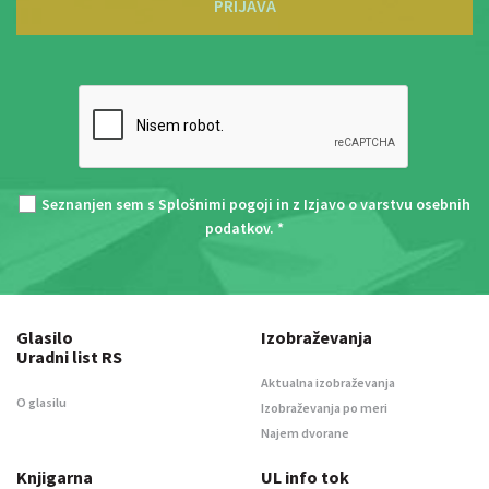
PRIJAVA
Seznanjen sem s
Splošnimi pogoji
in z
Izjavo o varstvu osebnih
podatkov
. *
Glasilo
Izobraževanja
Uradni list RS
Aktualna izobraževanja
O glasilu
Izobraževanja po meri
Najem dvorane
Knjigarna
UL info tok