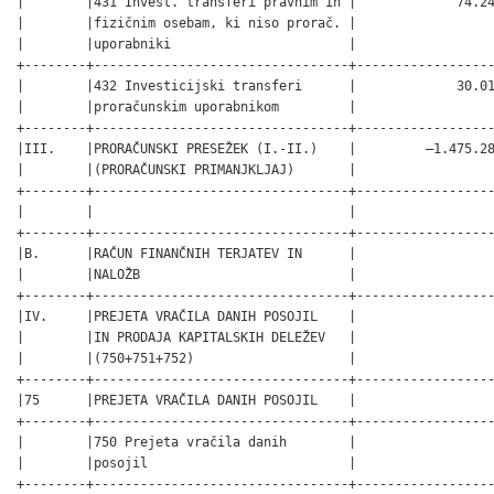
|        |431 Invest. transferi pravnim in |             74.24
|        |fizičnim osebam, ki niso prorač. |                  
|        |uporabniki                       |                  
+--------+---------------------------------+------------------
|        |432 Investicijski transferi      |             30.01
|        |proračunskim uporabnikom         |                  
+--------+---------------------------------+------------------
|III.    |PRORAČUNSKI PRESEŽEK (I.-II.)    |         –1.475.28
|        |(PRORAČUNSKI PRIMANJKLJAJ)       |                  
+--------+---------------------------------+------------------
|        |                                 |                  
+--------+---------------------------------+------------------
|B.      |RAČUN FINANČNIH TERJATEV IN      |                  
|        |NALOŽB                           |                  
+--------+---------------------------------+------------------
|IV.     |PREJETA VRAČILA DANIH POSOJIL    |                  
|        |IN PRODAJA KAPITALSKIH DELEŽEV   |                  
|        |(750+751+752)                    |                  
+--------+---------------------------------+------------------
|75      |PREJETA VRAČILA DANIH POSOJIL    |                  
+--------+---------------------------------+------------------
|        |750 Prejeta vračila danih        |                  
|        |posojil                          |                  
+--------+---------------------------------+------------------