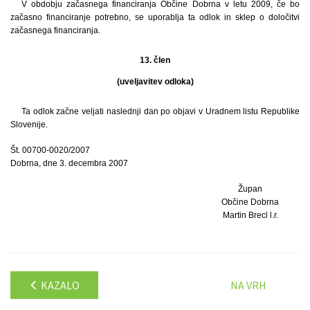
V obdobju začasnega financiranja Občine Dobrna v letu 2009, če bo
začasno financiranje potrebno, se uporablja ta odlok in sklep o določitvi
začasnega financiranja.
13. člen
(uveljavitev odloka)
Ta odlok začne veljati naslednji dan po objavi v Uradnem listu Republike
Slovenije.
Št. 00700-0020/2007
Dobrna, dne 3. decembra 2007
Župan
Občine Dobrna
Martin Brecl l.r.
KAZALO
NA VRH