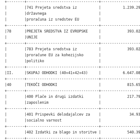
+--------+---------------------------------+------------------
|        |741 Prejeta sredstva iz          |          1.239.29
|        |državnega                        |                  
|        |proračuna iz sredstev EU         |                  
+--------+---------------------------------+------------------
|78      |PREJETA SREDSTVA IZ EVROPSKE     |            393.02
|        |UNIJE                            |                  
+--------+---------------------------------+------------------
|        |783 Prejeta sredstva iz          |            393.02
|        |proračune EU za kohezijsko       |                  
|        |politiko                         |                  
+--------+---------------------------------+------------------
|II.     |SKUPAJ ODHODKI (40+41+42+43)     |          6.647.08
+--------+---------------------------------+------------------
|40      |TEKOČI ODHODKI                   |            815.65
+--------+---------------------------------+------------------
|        |400 Plače in drugi izdatki       |            217.79
|        |zaposlenim                       |                  
+--------+---------------------------------+------------------
|        |401 Prispevki delodajalcev za    |             34.93
|        |socialno varnost                 |                  
+--------+---------------------------------+------------------
|        |402 Izdatki za blago in storitve |            540.39
+--------+---------------------------------+------------------