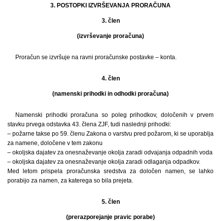
3. POSTOPKI IZVRŠEVANJA PRORAČUNA
3. člen
(izvrševanje proračuna)
Proračun se izvršuje na ravni proračunske postavke – konta.
4. člen
(namenski prihodki in odhodki proračuna)
Namenski prihodki proračuna so poleg prihodkov, določenih v prvem
stavku prvega odstavka 43. člena ZJF, tudi naslednji prihodki:
– požarne takse po 59. členu Zakona o varstvu pred požarom, ki se uporablja
za namene, določene v tem zakonu
– okoljska dajatev za onesnaževanje okolja zaradi odvajanja odpadnih voda
– okoljska dajatev za onesnaževanje okolja zaradi odlaganja odpadkov.
Med letom prispela proračunska sredstva za določen namen, se lahko
porabijo za namen, za katerega so bila prejeta.
5. člen
(prerazporejanje pravic porabe)