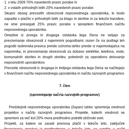
1. v letu 2009 70% navedenih pravic porabe in
2. v ostalih prihodnjih letih 20% navedenih pravic porabe.
Skupni obseg prevzetih obveznosti neposrednega uporabnika, ki bodo
zapadle v plačilo v prihodnjih letih za blago in storitve in za tekoče transfere,
ne sme presegati 25% pravic porabe v sprejetem finančnem načrtu
neposrednega uporabnika.
Omejitve iz prvega in drugega odstavka tega člena ne veljajo za
prevzemanje obveznosti z najemnimi pogodbami, razen če na podlagi teh
pogodb lastninska pravica preide oziroma lahko preide iz najemodajalca na
najemnika, in prevzemanje obveznosti za dobavo elektrike, telefona, vode,
komunalnih storitev in drugih storitev, potrebnih za operativno delovanje
neposrednih uporabnikov.
Prevzete obveznosti iz drugega in tretjega odstavka tega člena se načrtujejo
v finančnem načrtu neposrednega uporabnika in načrtu razvojnih programov.
7. člen
(spreminjanje načrta razvojnih programov)
Predstojnik neposrednega uporabnika (župan) lahko spreminja vrednost
projektov v načrtu razvojnih programov. Projekte, katerih vrednost se
spremeni za več kot 20% mora predhodno potrditi občinski svet.
Projekti, za katere se zaradi prenosa plačil v tekoče leto, zaključek
financiranja prestavi iz predhodnega v tekoče leto, se uvrstijo v načrt