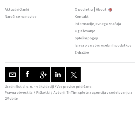
|
Aktualni članki
O podjetju
About
Naroči se na novice
Kontakt
Informacije javnega značaja
Oglaševanje
Splošni pogoji
Izjava o varstvu osebnih podatkov
E-dražbe
Uradni list d. o. o. – v likvidaciji / Vse pravice pridržane.
Pravna obvestila
/
Piškotki
/ Avtorji:
TriTim spletna agencija
v sodelovanju z
2Mobile