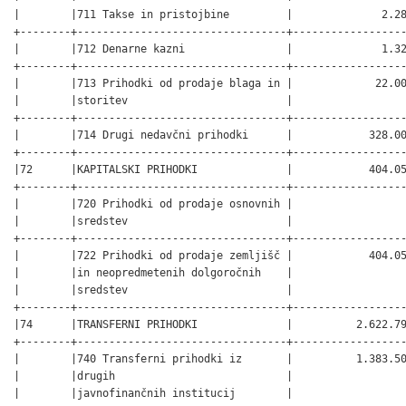
|        |711 Takse in pristojbine         |              2.28
+--------+---------------------------------+------------------
|        |712 Denarne kazni                |              1.32
+--------+---------------------------------+------------------
|        |713 Prihodki od prodaje blaga in |             22.00
|        |storitev                         |                  
+--------+---------------------------------+------------------
|        |714 Drugi nedavčni prihodki      |            328.00
+--------+---------------------------------+------------------
|72      |KAPITALSKI PRIHODKI              |            404.05
+--------+---------------------------------+------------------
|        |720 Prihodki od prodaje osnovnih |                  
|        |sredstev                         |                  
+--------+---------------------------------+------------------
|        |722 Prihodki od prodaje zemljišč |            404.05
|        |in neopredmetenih dolgoročnih    |                  
|        |sredstev                         |                  
+--------+---------------------------------+------------------
|74      |TRANSFERNI PRIHODKI              |          2.622.79
+--------+---------------------------------+------------------
|        |740 Transferni prihodki iz       |          1.383.50
|        |drugih                           |                  
|        |javnofinančnih institucij        |                  