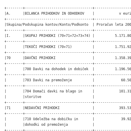
+--------+---------------------------------+------------------
|A.      |BILANCA PRIHODKOV IN ODHODKOV    |            v euri
+------------------------------------------+------------------
|Skupina/Podskupina kontov/Konto/Podkonto  | Proračun leta 200
+--------+---------------------------------+------------------
|I.      |SKUPAJ PRIHODKI (70+71+72+73+74) |          5.171.80
+--------+---------------------------------+------------------
|        |TEKOČI PRIHODKI (70+71)          |          1.751.92
+--------+---------------------------------+------------------
|70      |DAVČNI PRIHODKI                  |          1.358.39
+--------+---------------------------------+------------------
|        |700 Davki na dohodek in dobiček  |          1.196.56
+--------+---------------------------------+------------------
|        |703 Davki na premoženje          |             60.50
+--------+---------------------------------+------------------
|        |704 Domači davki na blago in     |            101.31
|        |storitve                         |                  
+--------+---------------------------------+------------------
|71      |NEDAVČNI PRIHODKI                |            393.53
+--------+---------------------------------+------------------
|        |710 Udeležba na dobičku in       |             39.92
|        |dohodki od premoženja            |                  
+--------+---------------------------------+------------------