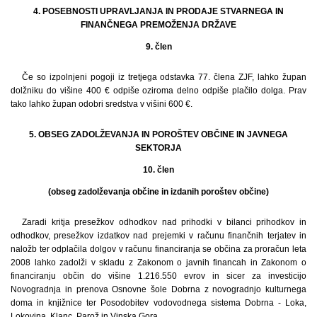
4. POSEBNOSTI UPRAVLJANJA IN PRODAJE STVARNEGA IN
FINANČNEGA PREMOŽENJA DRŽAVE
9. člen
Če so izpolnjeni pogoji iz tretjega odstavka 77. člena ZJF, lahko župan
dolžniku do višine 400 € odpiše oziroma delno odpiše plačilo dolga. Prav
tako lahko župan odobri sredstva v višini 600 €.
5. OBSEG ZADOLŽEVANJA IN POROŠTEV OBČINE IN JAVNEGA
SEKTORJA
10. člen
(obseg zadolževanja občine in izdanih poroštev občine)
Zaradi kritja presežkov odhodkov nad prihodki v bilanci prihodkov in
odhodkov, presežkov izdatkov nad prejemki v računu finančnih terjatev in
naložb ter odplačila dolgov v računu financiranja se občina za proračun leta
2008 lahko zadolži v skladu z Zakonom o javnih financah in Zakonom o
financiranju občin do višine 1.216.550 evrov in sicer za investicijo
Novogradnja in prenova Osnovne šole Dobrna z novogradnjo kulturnega
doma in knjižnice ter Posodobitev vodovodnega sistema Dobrna - Loka,
Lokovina, Klanc, Parož in Vinska Gora.