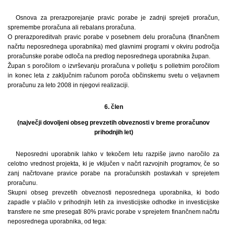
Osnova za prerazporejanje pravic porabe je zadnji sprejeti proračun,
spremembe proračuna ali rebalans proračuna.
O prerazporeditvah pravic porabe v posebnem delu proračuna (finančnem
načrtu neposrednega uporabnika) med glavnimi programi v okviru področja
proračunske porabe odloča na predlog neposrednega uporabnika župan.
Župan s poročilom o izvrševanju proračuna v polletju s polletnim poročilom
in konec leta z zaključnim računom poroča občinskemu svetu o veljavnem
proračunu za leto 2008 in njegovi realizaciji.
6. člen
(največji dovoljeni obseg prevzetih obveznosti v breme proračunov
prihodnjih let)
Neposredni uporabnik lahko v tekočem letu razpiše javno naročilo za
celotno vrednost projekta, ki je vključen v načrt razvojnih programov, če so
zanj načrtovane pravice porabe na proračunskih postavkah v sprejetem
proračunu.
Skupni obseg prevzetih obveznosti neposrednega uporabnika, ki bodo
zapadle v plačilo v prihodnjih letih za investicijske odhodke in investicijske
transfere ne sme presegati 80% pravic porabe v sprejetem finančnem načrtu
neposrednega uporabnika, od tega: