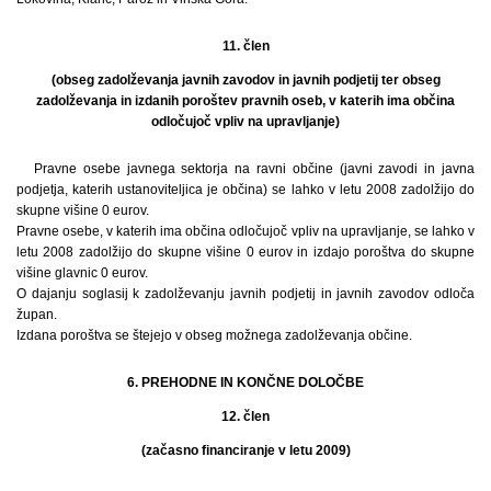
11. člen
(obseg zadolževanja javnih zavodov in javnih podjetij ter obseg
zadolževanja in izdanih poroštev pravnih oseb, v katerih ima občina
odločujoč vpliv na upravljanje)
Pravne osebe javnega sektorja na ravni občine (javni zavodi in javna
podjetja, katerih ustanoviteljica je občina) se lahko v letu 2008 zadolžijo do
skupne višine 0 eurov.
Pravne osebe, v katerih ima občina odločujoč vpliv na upravljanje, se lahko v
letu 2008 zadolžijo do skupne višine 0 eurov in izdajo poroštva do skupne
višine glavnic 0 eurov.
O dajanju soglasij k zadolževanju javnih podjetij in javnih zavodov odloča
župan.
Izdana poroštva se štejejo v obseg možnega zadolževanja občine.
6. PREHODNE IN KONČNE DOLOČBE
12. člen
(začasno financiranje v letu 2009)