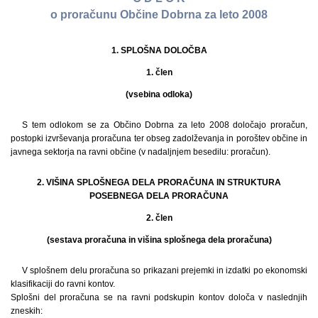
o proračunu Občine Dobrna za leto 2008
1. SPLOŠNA DOLOČBA
1. člen
(vsebina odloka)
S tem odlokom se za Občino Dobrna za leto 2008 določajo proračun,
postopki izvrševanja proračuna ter obseg zadolževanja in poroštev občine in
javnega sektorja na ravni občine (v nadaljnjem besedilu: proračun).
2. VIŠINA SPLOŠNEGA DELA PRORAČUNA IN STRUKTURA
POSEBNEGA DELA PRORAČUNA
2. člen
(sestava proračuna in višina splošnega dela proračuna)
V splošnem delu proračuna so prikazani prejemki in izdatki po ekonomski
klasifikaciji do ravni kontov.
Splošni del proračuna se na ravni podskupin kontov določa v naslednjih
zneskih: