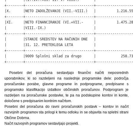
+--------+---------------------------------+------------------
|X.      |NETO ZADOLŽEVANJE (VII.-VIII.)   |          1.216.55
+--------+---------------------------------+------------------
|XI.     |NETO FINANCIRANJE (VI.+VII.-     |          1.475.28
|        |VIII.-IX.)                       |                  
+--------+---------------------------------+------------------
|        |STANJE SREDSTEV NA RAČUNIH DNE   |                  
|        |31. 12. PRETEKLEGA LETA          |                  
+--------+---------------------------------+------------------
|        |9009 Splošni sklad za drugo      |            258.73
+--------+---------------------------------+-----------------
Posebni del proračuna sestavljajo finančni načrti neposrednih
uporabnikov, ki so razdeljeni na naslednje programske dele: področja
proračunske porabe, glavne programe in podprograme, predpisane s
programsko klasifikacijo izdatkov občinskih proračunov. Podprogram je
razdeljen na proračunske postavke, te pa na podskupine kontov in konte,
določene s predpisanim kontnim načrtom.
Posebni del proračuna do ravni proračunskih postavk – kontov in načrt
razvojnih programov sta prilogi k temu odloku in se objavita na spletni strani
Občine Dobrna.
Načrt razvojnih programov sestavljajo projekti.