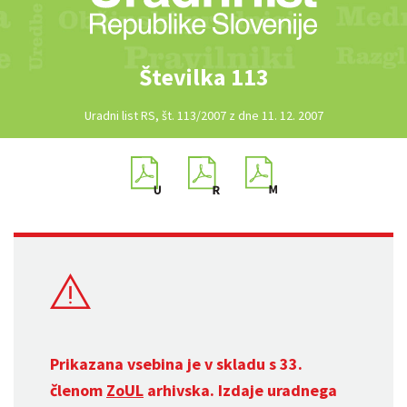
Številka 113
Uradni list RS, št. 113/2007 z dne 11. 12. 2007
Prikazana vsebina je v skladu s 33.
členom
ZoUL
arhivska. Izdaje uradnega