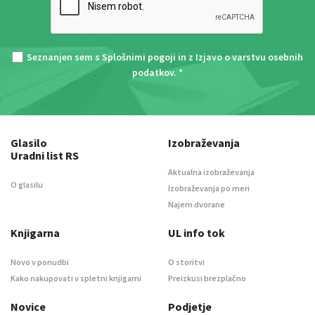
Seznanjen sem s
Splošnimi pogoji
in z
Izjavo o varstvu osebnih
podatkov
. *
Glasilo
Izobraževanja
Uradni list RS
Aktualna izobraževanja
O glasilu
Izobraževanja po meri
Najem dvorane
Knjigarna
UL info tok
Novo v ponudbi
O storitvi
Kako nakupovati v spletni knjigarni
Preizkusi brezplačno
Novice
Podjetje