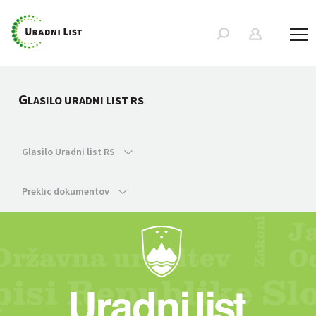
G
LASILO URADNI LIST RS
Glasilo Uradni list RS
Preklic dokumentov