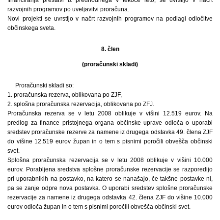
razvojnih programov po uveljavitvi proračuna.
Novi projekti se uvrstijo v načrt razvojnih programov na podlagi odločitve
občinskega sveta.
8. člen
(proračunski skladi)
Proračunski skladi so:
1. proračunska rezerva, oblikovana po ZJF,
2. splošna proračunska rezervacija, oblikovana po ZFJ.
Proračunska rezerva se v letu 2008 oblikuje v višini 12.519 eurov. Na
predlog za finance pristojnega organa občinske uprave odloča o uporabi
sredstev proračunske rezerve za namene iz drugega odstavka 49. člena ZJF
do višine 12.519 eurov župan in o tem s pisnimi poročili obvešča občinski
svet.
Splošna proračunska rezervacija se v letu 2008 oblikuje v višini 10.000
eurov. Porabljena sredstva splošne proračunske rezervacije se razporedijo
pri uporabnikih na postavko, na katero se nanašajo, če takšne postavke ni,
pa se zanje odpre nova postavka. O uporabi sredstev splošne proračunske
rezervacije za namene iz drugega odstavka 42. člena ZJF do višine 10.000
eurov odloča župan in o tem s pisnimi poročili obvešča občinski svet.