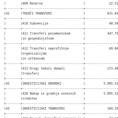
|        |409 Rezerve                      |             22.51
+--------+---------------------------------+------------------
|41      |TEKOČI TRANSFERI                 |            631.64
+--------+---------------------------------+------------------
|        |410 Subvencije                   |             40.54
+--------+---------------------------------+------------------
|        |411 Transferi posameznikom       |            347.75
|        |in gospodinjstvom                |                  
+--------+---------------------------------+------------------
|        |412 Transferi neprofitnim        |             69.84
|        |organizacijam                    |                  
|        |in ustanovam                     |                  
+--------+---------------------------------+------------------
|        |413 Drugi tekoči domači          |            173.49
|        |transferi                        |                  
+--------+---------------------------------+------------------
|42      |INVESTICIJSKI ODHODKI            |          5.095.53
+--------+---------------------------------+------------------
|        |420 Nakup in gradnja osnovnih    |          5.095.53
|        |sredstev                         |                  
+--------+---------------------------------+------------------
|43      |INVESTICIJSKI TRANSFERI          |            104.25
+--------+---------------------------------+------------------