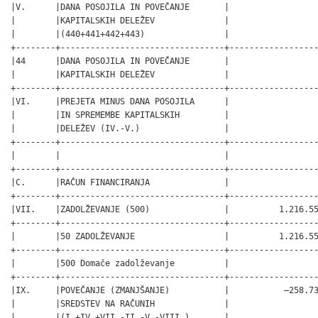
|V.      |DANA POSOJILA IN POVEČANJE       |                  
|        |KAPITALSKIH DELEŽEV              |                  
|        |(440+441+442+443)                |                  
+--------+---------------------------------+------------------
|44      |DANA POSOJILA IN POVEČANJE       |                  
|        |KAPITALSKIH DELEŽEV              |                  
+--------+---------------------------------+------------------
|VI.     |PREJETA MINUS DANA POSOJILA      |                  
|        |IN SPREMEMBE KAPITALSKIH         |                  
|        |DELEŽEV (IV.-V.)                 |                  
+--------+---------------------------------+------------------
|        |                                 |                  
+--------+---------------------------------+------------------
|C.      |RAČUN FINANCIRANJA               |                  
+--------+---------------------------------+------------------
|VII.    |ZADOLŽEVANJE (500)               |          1.216.55
+--------+---------------------------------+------------------
|        |50 ZADOLŽEVANJE                  |          1.216.55
+--------+---------------------------------+------------------
|        |500 Domače zadolževanje          |                  
+--------+---------------------------------+------------------
|IX.     |POVEČANJE (ZMANJŠANJE)           |           –258.73
|        |SREDSTEV NA RAČUNIH              |                  
|        |(I.+IV.+VII.-II.-V.-VIII.)       |                  