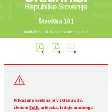
Številka 101
Uradni list RS, št. 101/2007 z dne 5. 11. 2007
Prikazana vsebina je v skladu s 33.
členom
ZoUL
arhivska. Izdaje uradnega