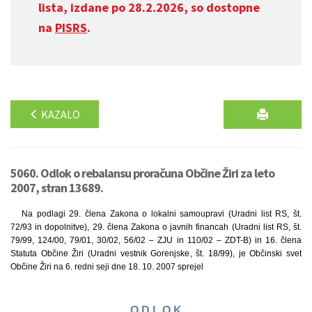
lista, izdane po 28.2.2026, so dostopne
na
PISRS
.
KAZALO
5060. Odlok o rebalansu proračuna Občine Žiri za leto
2007, stran 13689.
Na podlagi 29. člena Zakona o lokalni samoupravi (Uradni list RS, št.
72/93 in dopolnitve), 29. člena Zakona o javnih financah (Uradni list RS, št.
79/99, 124/00, 79/01, 30/02, 56/02 – ZJU in 110/02 – ZDT-B) in 16. člena
Statuta Občine Žiri (Uradni vestnik Gorenjske, št. 18/99), je Občinski svet
Občine Žiri na 6. redni seji dne 18. 10. 2007 sprejel
O D L O K