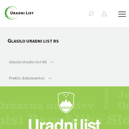
G
LASILO URADNI LIST RS
Glasilo Uradni list RS
Preklic dokumentov