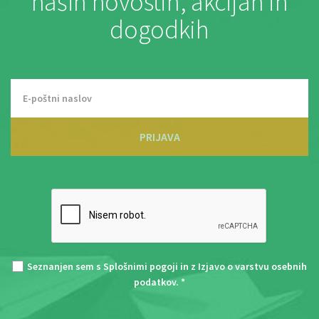
naših novostih, akcijah in
dogodkih
PRIJAVA
Seznanjen sem s
Splošnimi pogoji
in z
Izjavo o varstvu osebnih
podatkov
. *