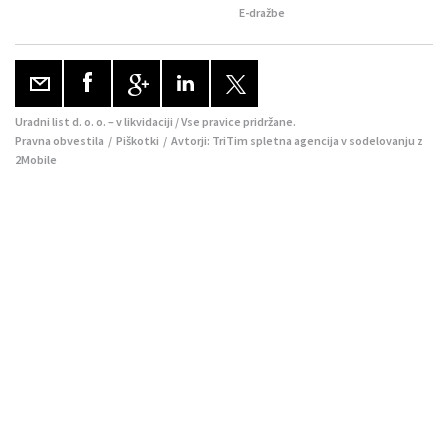
E-dražbe
Uradni list d. o. o. – v likvidaciji / Vse pravice pridržane.
Pravna obvestila
/
Piškotki
/ Avtorji:
TriTim spletna agencija
v sodelovanju z
2Mobile