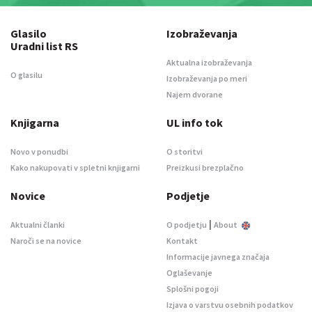
Glasilo
Izobraževanja
Uradni list RS
Aktualna izobraževanja
O glasilu
Izobraževanja po meri
Najem dvorane
Knjigarna
UL info tok
Novo v ponudbi
O storitvi
Kako nakupovati v spletni knjigarni
Preizkusi brezplačno
Novice
Podjetje
|
Aktualni članki
O podjetju
About
Naroči se na novice
Kontakt
Informacije javnega značaja
Oglaševanje
Splošni pogoji
Izjava o varstvu osebnih podatkov