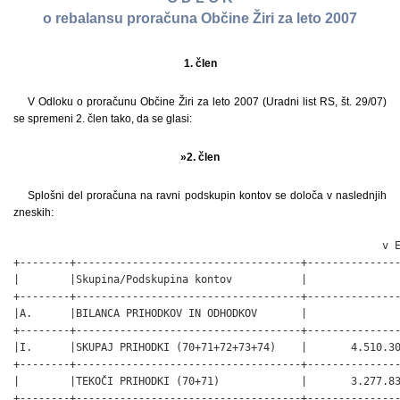
o rebalansu proračuna Občine Žiri za leto 2007
1. člen
V Odloku o proračunu Občine Žiri za leto 2007 (Uradni list RS, št. 29/07)
se spremeni 2. člen tako, da se glasi:
»2. člen
Splošni del proračuna na ravni podskupin kontov se določa v naslednjih
zneskih:
                                                           v EUR
+--------+------------------------------------+----------------+
|        |Skupina/Podskupina kontov           |                |
+--------+------------------------------------+----------------+
|A.      |BILANCA PRIHODKOV IN ODHODKOV       |                |
+--------+------------------------------------+----------------+
|I.      |SKUPAJ PRIHODKI (70+71+72+73+74)    |       4.510.300|
+--------+------------------------------------+----------------+
|        |TEKOČI PRIHODKI (70+71)             |       3.277.838|
+--------+------------------------------------+----------------+
|70      |DAVČNI PRIHODKI                     |       2.716.715|
+--------+------------------------------------+----------------+
|        |700 Davki na dohodek in dobiček     |       2.367.153|
+--------+------------------------------------+----------------+
|        |703 Davki na premoženje             |         262.168|
+--------+------------------------------------+----------------+
|        |704 Domači davki na blago in        |          87.394|
|        |storitve                            |                |
+--------+------------------------------------+----------------+
|71      |NEDAVČNI PRIHODKI                   |         561.123|
+--------+------------------------------------+----------------+
|        |710 Udeležba na dobičku in dohodki  |          71.941|
|        |od premoženja                       |                |
+--------+------------------------------------+----------------+
|        |711 Takse in pristojbine            |           7.000|
+--------+------------------------------------+----------------+
|        |713 Prihodki od prodaje blaga in    |         455.058|
|        |storitev                            |                |
+--------+------------------------------------+----------------+
|        |714 Drugi nedavčni prihodki         |          27.124|
+--------+------------------------------------+----------------+
|72      |KAPITALSKI PRIHODKI                 |         536.759|
+--------+------------------------------------+----------------+
|        |720 Prihodki od prodaje osnovnih    |         234.222|
|        |sredstev                            |                |
+--------+------------------------------------+----------------+
|        |722 Prihodki od prodaje zemljišč in |         302.537|
|        |neopred. dolgoročnih sredstev       |                |
+--------+------------------------------------+----------------+
|74      |TRANSFERNI PRIHODKI                 |         490.404|
+--------+------------------------------------+----------------+
|        |740 Transferni prihodki iz drugih   |         490.404|
|        |javnofinančnih institucij           |                |
+--------+------------------------------------+----------------+
|78      |PREJETA SREDSTVA IZ EVROPSKE UNIJE  |         205.299|
+--------+------------------------------------+----------------+
|        |782 Prejeta sredstva iz proračuna   |         205.299|
|        |EU za strukturno politiko           |                |
+--------+------------------------------------+----------------+
|II.     |SKUPAJ ODHODKI (40+41+42+43)        |       4.474.416|
+--------+------------------------------------+----------------+
|40      |TEKOČI ODHODKI                      |       1.250.015|
+--------+------------------------------------+----------------+
|        |400 Plače in drugi izdatki          |         215.829|
|        |zaposlenim                          |                |
+--------+------------------------------------+----------------+
|        |401 Prispevki delodajalcev za       |          34.119|
|        |socialno varnost                    |                |
+--------+------------------------------------+----------------+
|        |402 Izdatki za blago in storitve    |         982.395|
+--------+------------------------------------+----------------+
|        |403 Plačila domačih obresti         |          13.979|
+--------+------------------------------------+----------------+
|        |409 Rezerve                         |           3.693|
+--------+------------------------------------+----------------+
|41      |TEKOČI TRANSFERI                    |       1.255.914|
+--------+------------------------------------+----------------+
|        |410 Subvencije                      |          30.038|
+--------+------------------------------------+----------------+
|        |411 Transferi posameznikom in       |         610.942|
|        |gospodinjstvom                      |                |
+--------+------------------------------------+----------------+
|        |412 Transferi neprofitnim           |         223.630|
|        |organizacijam in ustanovam          |                |
+--------+------------------------------------+----------------+
|        |413 Drugi tekoči domači transferi   |         391.304|
+--------+------------------------------------+----------------+
|42      |INVESTICIJSKI ODHODKI               |       1.802.199|
+--------+------------------------------------+----------------+
|        |420 Nakup in gradnja osnovnih       |       1.802.199|
|        |sredstev                            |                |
+--------+------------------------------------+----------------+
|43      |INVESTICIJSKI TRANSFERI             |         166.288|
+--------+------------------------------------+----------------+
|        |431 Investicijski transferi pravnim |          52.435|
|        |in fizičnim osebam, ki niso prorač. |                |
|        |upor.                               |                |
+--------+------------------------------------+----------------+
|        |432 Investicijski transferi         |         113.853|
|        |proračunskim uporabnikom            |                |
+--------+------------------------------------+----------------+
|III.    |PRORAČUNSKI PRESEŽEK (I.-II.)       |          35.884|
|        |(PRORAČUNSKI PRIMANJKLJAJ)          |                |
+--------+------------------------------------+----------------+
|B.      |RAČUN FINANČNIH TERJATEV IN NALOŽB  |                |
+--------+------------------------------------+----------------+
|IV.     |PREJETA VRAČILA DANIH POSOJIL IN    |               0|
|        |PRODAJA KAPITALSKIH DELEŽEV         |                |
|        |(750+751+752)                       |                |
+--------+------------------------------------+----------------+
|75      |PREJETA VRAČILA DANIH POSOJIL       |               0|
+--------+------------------------------------+----------------+
|        |750 Prejeta vračila danih posojil   |               0|
+--------+------------------------------------+----------------+
|        |751 Prodaja kapitalskih deležev     |               0|
+--------+------------------------------------+----------------+
|        |752 Kupnine iz naslova              |               0|
|        |privatizacije                       |                |
+--------+------------------------------------+----------------+
|V.      |DANA POSOJILA IN POVEČANJE          |               0|
|        |KAPITALSKIH DELEŽEV                 |                |
|        |(440+441+442+443)                   |                |
+--------+------------------------------------+----------------+
|44      |DANA POSOJILA IN POVEČANJE          |               0|
|        |KAPITALSKIH DELEŽEV                 |                |
+--------+------------------------------------+----------------+
|        |440 Dana posojila                   |               0|
+--------+------------------------------------+----------------+
|        |441 Povečanje kapitalskih deležev   |               0|
|        |in naložb                           |                |
+--------+------------------------------------+----------------+
|        |442 Poraba sredstev kupnin iz       |               0|
|        |naslova privatizacije               |                |
+--------+------------------------------------+----------------+
|        |443 Povečanje namenskega premoženja |               0|
|        |v javnih skladih in drugih osebah   |                |
|        |jav.prava, ki imajo premoženje v    |                |
|        |svoji lasti                         |                |
+--------+------------------------------------+----------------+
|VI.     |PREJETA MINUS DANA POSOJILA IN      |               0|
|        |SPREMEMBE KAPITALSKIH DELEŽEV (IV.- |                |
|        |V.)                                 |                |
+--------+------------------------------------+----------------+
|C.      |RAČUN FINANCIRANJA                  |                |
+--------+------------------------------------+----------------+
|VII.    |ZADOLŽEVANJE (500)                  |               0|
+--------+------------------------------------+----------------+
|50      |ZADOLŽEVANJE                        |               0|
+--------+------------------------------------+----------------+
|        |500 Domače zadolževanje             |               0|
+--------+------------------------------------+----------------+
|VIII.   |ODPLAČILA DOLGA (550)               |          35.884|
+--------+------------------------------------+----------------+
|55      |ODPLAČILA DOLGA                     |          35.884|
+--------+------------------------------------+----------------+
|        |550 Odplačila domačega dolga        |          35.884|
+--------+------------------------------------+----------------+
|IX.     |POVEČANJE (ZMANJŠANJE) SREDSTEV NA  |               0|
|        |RAČUNIH (I.+IV.+VII.-II.-V.-VIII.) 