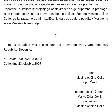
v tem roku pripomb ni, se šteje, da se mestna četrt strinja s predlogom.
Pripombe in stališča iz prejšnjega odstavka ter druge pripombe in predloge,
ki so jih podale fizične ali pravne osebe, se pošljejo županu Mestne občine
Celje. Le-ta zavzame do njih stališče, ki ga posreduje v potrditev Mestnemu
svetu Mestne občine Celje.
V.
Ta sklep začne veljati osmi dan od dneva objave v Uradnem listu
Republike Slovenije.
Št. 35005-00015/2003-0008
Celje, dne 23. oktobra 2007
Župan
Mestne občine Celje
Bojan Šrot l.r.
po pooblastilu župana
Marko Zidanšek l.r.
podžupan
Mestne občine Celje