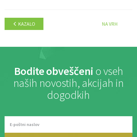
KAZALO
NA VRH
Bodite obveščeni
o vseh
naših novostih, akcijah in
dogodkih