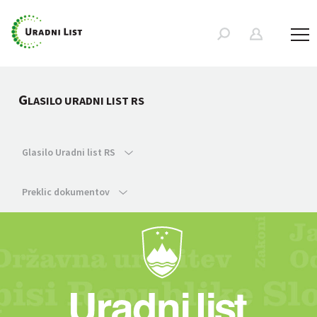
G
LASILO URADNI LIST RS
Glasilo Uradni list RS
Preklic dokumentov