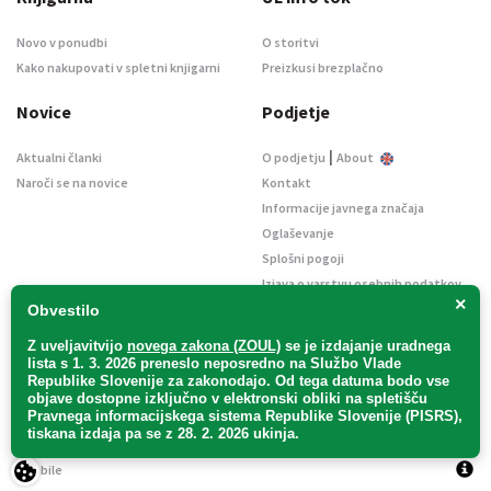
Novo v ponudbi
O storitvi
Kako nakupovati v spletni knjigarni
Preizkusi brezplačno
Novice
Podjetje
|
Aktualni članki
O podjetju
About
Naroči se na novice
Kontakt
Informacije javnega značaja
Oglaševanje
Splošni pogoji
Izjava o varstvu osebnih podatkov
×
E-dražbe
Obvestilo
Z uveljavitvijo
novega zakona (ZOUL)
se je
izdajanje uradnega
lista s 1. 3. 2026 preneslo
neposredno
na Službo Vlade
Republike Slovenije za zakonodajo
. Od tega datuma bodo vse
objave dostopne izključno v elektronski obliki na spletišču
Pravnega informacijskega sistema Republike Slovenije (PISRS),
Uradni list d. o. o. – v likvidaciji / Vse pravice pridržane.
tiskana izdaja pa se z 28. 2. 2026 ukinja.
Pravna obvestila
/
Piškotki
/ Avtorji:
TriTim spletna agencija
v sodelovanju z
2Mobile