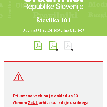
Številka 101
Uradni list RS, št. 101/2007 z dne 5. 11. 2007
Prikazana vsebina je v skladu s 33.
členom
ZoUL
arhivska. Izdaje uradnega