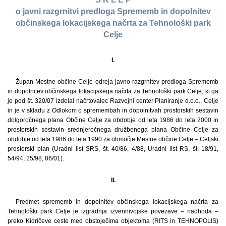
o javni razgrnitvi predloga Sprememb in dopolnitev
občinskega lokacijskega načrta za Tehnološki park
Celje
I.
Župan Mestne občine Celje odreja javno razgrnitev predloga Sprememb
in dopolnitev občinskega lokacijskega načrta za Tehnološki park Celje, ki ga
je pod št. 320/07 izdelal načrtovalec Razvojni center Planiranje d.o.o., Celje
in je v skladu z Odlokom o spremembah in dopolnitvah prostorskih sestavin
dolgoročnega plana Občine Celje za obdobje od leta 1986 do leta 2000 in
prostorskih sestavin srednjeročnega družbenega plana Občine Celje za
obdobje od leta 1986 do leta 1990 za območje Mestne občine Celje – Celjski
prostorski plan (Uradni list SRS, št. 40/86, 4/88, Uradni list RS, št. 18/91,
54/94, 25/98, 86/01).
II.
Predmet sprememb in dopolnitev občinskega lokacijskega načrta za
Tehnološki park Celje je izgradnja izvennivojske povezave – nadhoda –
preko Kidričeve ceste med obstoječima objektoma (RITS in TEHNOPOLIS)