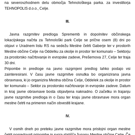
na severovzhodnem delu območja Tehnološkega parka. za investitorja
TEHNOPOLIS d.o.o., Celje.
III.
Javna razgrnitev predloga Sprememb in dopolnitev občinskega
lokacijskega načrta za Tehnološki park Celje se prične osem (8) dni po
objavi v Uradnem listu RS na sedežu Mestne četrti Gaberje ter v prostorih
Mestne občine Celje na Oddelku za okolje in prostor ter komunalo – Sektorju
za prostorsko načrtovanje in evropske zadeve, Prešernova 27, Celje ter traja
30 dni.
Pripombe in predloge na javno razgrnjeni predlog lahko podajo vsi
zainteresirani. V času javne razgrnitve osnutka bo organizirana javna
obravnava, ki jo organizira Mestna občina Celje, Oddelek za okolje in prostor
ter komunalo – Sektor za prostorsko načrtovanje in evropske zadeve. Datum
in kraj javne obravnave bosta objavljena naknadno. O začetku in trajanju
javne razgrnitve predloga in o času ter kraju javne obravnave mora organ
mestne četrti na primeren način obvestiti krajane.
IV.
V osmih dneh po preteku javne razgrnitve mora pristojni organ mestne
četrti posredovati pripombe in svoja stališča županu Mestne občine Celje. Če