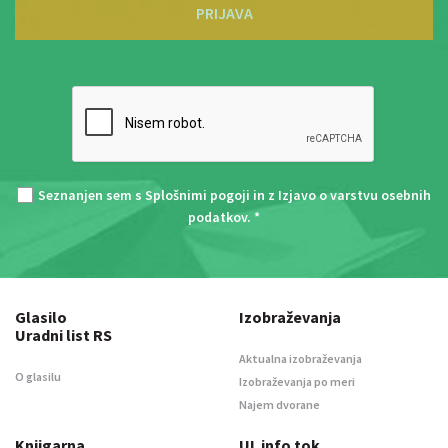
PRIJAVA
Seznanjen sem s
Splošnimi pogoji
in z
Izjavo o varstvu osebnih
podatkov
. *
Glasilo
Izobraževanja
Uradni list RS
Aktualna izobraževanja
O glasilu
Izobraževanja po meri
Najem dvorane
Knjigarna
UL info tok