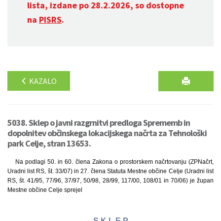
lista, izdane po 28.2.2026, so dostopne
na
PISRS
.
KAZALO
5038. Sklep o javni razgrnitvi predloga Sprememb in
dopolnitev občinskega lokacijskega načrta za Tehnološki
park Celje, stran 13653.
Na podlagi 50. in 60. člena Zakona o prostorskem načrtovanju (ZPNačrt,
Uradni list RS, št. 33/07) in 27. člena Statuta Mestne občine Celje (Uradni list
RS, št. 41/95, 77/96, 37/97, 50/98, 28/99, 117/00, 108/01 in 70/06) je župan
Mestne občine Celje sprejel
S K L E P