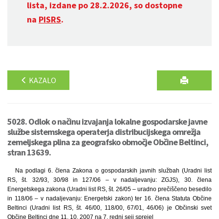
lista, izdane po 28.2.2026, so dostopne
na
PISRS
.
KAZALO
5028. Odlok o načinu izvajanja lokalne gospodarske javne
službe sistemskega operaterja distribucijskega omrežja
zemeljskega plina za geografsko območje Občine Beltinci,
stran 13639.
Na podlagi 6. člena Zakona o gospodarskih javnih službah (Uradni list
RS, št. 32/93, 30/98 in 127/06 – v nadaljevanju: ZGJS), 30. člena
Energetskega zakona (Uradni list RS, št. 26/05 – uradno prečiščeno besedilo
in 118/06 – v nadaljevanju: Energetski zakon) ter 16. člena Statuta Občine
Beltinci (Uradni list RS, št. 46/00, 118/00, 67/01, 46/06) je Občinski svet
Občine Beltinci dne 11. 10. 2007 na 7. redni seji sprejel