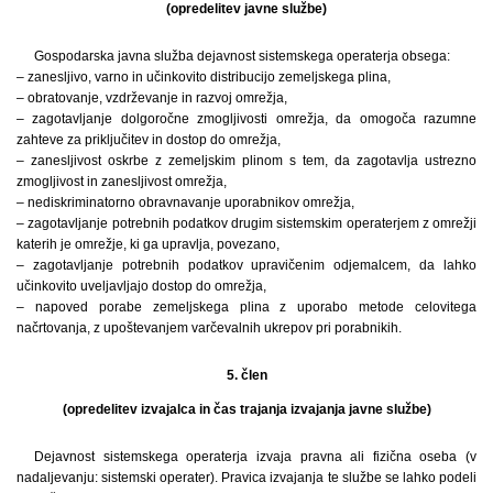
(opredelitev javne službe)
Gospodarska javna služba dejavnost sistemskega operaterja obsega:
– zanesljivo, varno in učinkovito distribucijo zemeljskega plina,
– obratovanje, vzdrževanje in razvoj omrežja,
– zagotavljanje dolgoročne zmogljivosti omrežja, da omogoča razumne
zahteve za priključitev in dostop do omrežja,
– zanesljivost oskrbe z zemeljskim plinom s tem, da zagotavlja ustrezno
zmogljivost in zanesljivost omrežja,
– nediskriminatorno obravnavanje uporabnikov omrežja,
– zagotavljanje potrebnih podatkov drugim sistemskim operaterjem z omrežji
katerih je omrežje, ki ga upravlja, povezano,
– zagotavljanje potrebnih podatkov upravičenim odjemalcem, da lahko
učinkovito uveljavljajo dostop do omrežja,
– napoved porabe zemeljskega plina z uporabo metode celovitega
načrtovanja, z upoštevanjem varčevalnih ukrepov pri porabnikih.
5. člen
(opredelitev izvajalca in čas trajanja izvajanja javne službe)
Dejavnost sistemskega operaterja izvaja pravna ali fizična oseba (v
nadaljevanju: sistemski operater). Pravica izvajanja te službe se lahko podeli