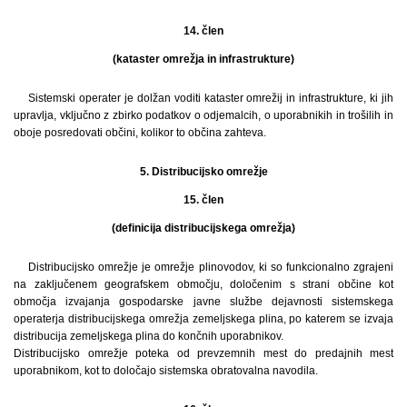
14. člen
(kataster omrežja in infrastrukture)
Sistemski operater je dolžan voditi kataster omrežij in infrastrukture, ki jih
upravlja, vključno z zbirko podatkov o odjemalcih, o uporabnikih in trošilih in
oboje posredovati občini, kolikor to občina zahteva.
5. Distribucijsko omrežje
15. člen
(definicija distribucijskega omrežja)
Distribucijsko omrežje je omrežje plinovodov, ki so funkcionalno zgrajeni
na zaključenem geografskem območju, določenim s strani občine kot
območja izvajanja gospodarske javne službe dejavnosti sistemskega
operaterja distribucijskega omrežja zemeljskega plina, po katerem se izvaja
distribucija zemeljskega plina do končnih uporabnikov.
Distribucijsko omrežje poteka od prevzemnih mest do predajnih mest
uporabnikom, kot to določajo sistemska obratovalna navodila.