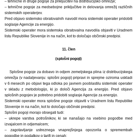
– tehnične in druge pogoje za priključitev na distribucijsko omrežje;
– tehnične pogoje za medsebojne priključitve in delovanja omrežij različnih
sistemskih operaterjev.
Pred objavo sistemsko obratovalnih navodil mora sistemski operater pridobiti
soglasje Agencije za energijo.
Sistemski operater mora sistemska obratovalna navodila objaviti v Uradnem
listu Republike Slovenije in na način, kot to določajo občinski predpisi.
11. člen
(splošni pogoji)
Splošne pogoje za dobavo in odjem zemeljskega plina iz distribucijskega
omrežja (v nadaljevanju: splošni pogoji) pripravi in sprejme oziroma uskladi
v 6 mesecih po objavi tega odloka po javnem pooblastilu sistemski operater
v skladu z metodologijo, ki jo določi Agencija za energijo. Pred objavo
splošnih pogojev je potrebno pridobiti soglasje Agencije za energijo.
Sistemski operater mora splošne pogoje objaviti v Uradnem listu Republike
Slovenije in na način, kot to določajo občinski predpisi.
Splošni pogoji morajo obsegati tudi:
– ukrepe varstva potrošnikov, ki se nanašajo na vsebino pogodbe med
izvajalcem in odjemalcem;
– zagotavljanje ustreznega vnaprejšnjega opozorila o spremembah
pogodbe in podatkov o tarifi in cenah;