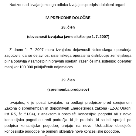
Nadzor nad izvajanjem tega odloka izvajajo s predpisi določeni organi.
IV. PREHODNE DOLOČBE
28. člen
(obveznosti izvajalca javne službe po 1. 7. 2007)
Z dnem 1. 7. 2007 mora izvajalec dejavnosti sistemskega operaterja
zagotoviti, da se dejavnost sistemskega operaterja distribucije zemeljskega
plina opravlja v samostojnih pravnih osebah, razen če ima sistemski operater
manj kot 100.000 priključenih odjemalcev.
29. člen
(sprememba predpisov)
Izvajalec, ki je postal izvajalec na podlagi predpisov pred sprejemom
Zakona o spremembah in dopolnitvah Energetskega zakona (EZ-A; Uradni
list RS, št. 51/04), z aneksom k obstoječi koncesijski pogodbi ali z novo
koncesijsko pogodbo uredi področja, ki jih predpisi, ki so bili sprejeti po
podpisu koncesijske pogodbe, urejajo na novo. Uskladitev obstoječe
koncesijske pogodbe ne pomeni sklenitve nove koncesijske pogodbe.