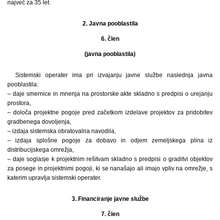
največ za 35 let.
2. Javna pooblastila
6. člen
(javna pooblastila)
Sistemski operater ima pri izvajanju javne službe naslednja javna
pooblastila:
– daje smernice in mnenja na prostorske akte skladno s predpisi o urejanju
prostora,
– določa projektne pogoje pred začetkom izdelave projektov za pridobitev
gradbenega dovoljenja,
– izdaja sistemska obratovalna navodila,
– izdaja splošne pogoje za dobavo in odjem zemeljskega plina iz
distribucijskega omrežja,
– daje soglasje k projektnim rešitvam skladno s predpisi o graditvi objektov
za posege in projektnimi pogoji, ki se nanašajo ali imajo vpliv na omrežje, s
katerim upravlja sistemski operater.
3. Financiranje javne službe
7. člen