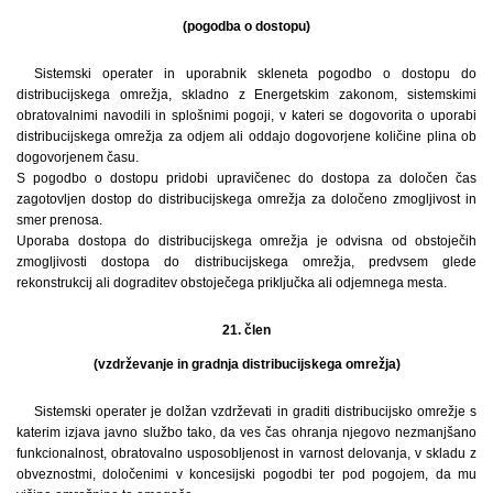
(pogodba o dostopu)
Sistemski operater in uporabnik skleneta pogodbo o dostopu do
distribucijskega omrežja, skladno z Energetskim zakonom, sistemskimi
obratovalnimi navodili in splošnimi pogoji, v kateri se dogovorita o uporabi
distribucijskega omrežja za odjem ali oddajo dogovorjene količine plina ob
dogovorjenem času.
S pogodbo o dostopu pridobi upravičenec do dostopa za določen čas
zagotovljen dostop do distribucijskega omrežja za določeno zmogljivost in
smer prenosa.
Uporaba dostopa do distribucijskega omrežja je odvisna od obstoječih
zmogljivosti dostopa do distribucijskega omrežja, predvsem glede
rekonstrukcij ali dograditev obstoječega priključka ali odjemnega mesta.
21. člen
(vzdrževanje in gradnja distribucijskega omrežja)
Sistemski operater je dolžan vzdrževati in graditi distribucijsko omrežje s
katerim izjava javno službo tako, da ves čas ohranja njegovo nezmanjšano
funkcionalnost, obratovalno usposobljenost in varnost delovanja, v skladu z
obveznostmi, določenimi v koncesijski pogodbi ter pod pogojem, da mu