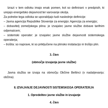
Izrazi v tem odloku imajo enak pomen, kot so definirani v predpisih, ki
urejajo energetsko dejavnost ter varovanje okolja.
Za potrebe tega odloka se uporabljajo tudi naslednje definicije:
– Javna agencija Republike Slovenije za energijo: Agencija za energijo;
– dobavitelj zemeljskega plina: je izvajalec javne službe dobave tarifnim
odjemalcem;
– sistemski operater: je izvajalec javne službe dejavnosti sistemskega
operaterja;
– trošila: so naprave, ki so priključene na plinsko instalacijo in trošijo plin.
3. člen
(območje izvajanja javne službe)
Javna služba se izvaja na območju Občine Beltinci (v nadaljevanju:
občina).
II. IZVAJANJE DEJAVNOSTI SISTEMSKEGA OPERATERJA
1. Opredelitev javne službe in izvajanje
4. člen