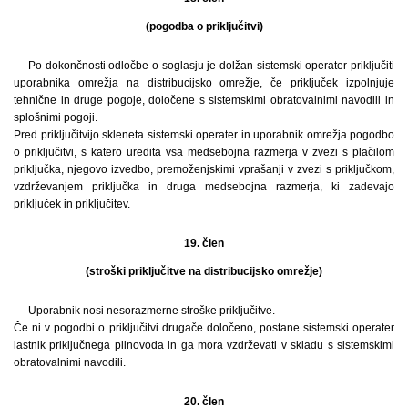
(pogodba o priključitvi)
Po dokončnosti odločbe o soglasju je dolžan sistemski operater priključiti
uporabnika omrežja na distribucijsko omrežje, če priključek izpolnjuje
tehnične in druge pogoje, določene s sistemskimi obratovalnimi navodili in
splošnimi pogoji.
Pred priključitvijo skleneta sistemski operater in uporabnik omrežja pogodbo
o priključitvi, s katero uredita vsa medsebojna razmerja v zvezi s plačilom
priključka, njegovo izvedbo, premoženjskimi vprašanji v zvezi s priključkom,
vzdrževanjem priključka in druga medsebojna razmerja, ki zadevajo
priključek in priključitev.
19. člen
(stroški priključitve na distribucijsko omrežje)
Uporabnik nosi nesorazmerne stroške priključitve.
Če ni v pogodbi o priključitvi drugače določeno, postane sistemski operater
lastnik priključnega plinovoda in ga mora vzdrževati v skladu s sistemskimi
obratovalnimi navodili.
20. člen