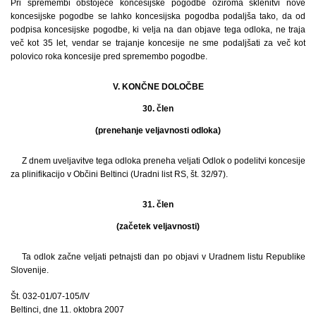
Pri spremembi obstoječe koncesijske pogodbe oziroma sklenitvi nove
koncesijske pogodbe se lahko koncesijska pogodba podaljša tako, da od
podpisa koncesijske pogodbe, ki velja na dan objave tega odloka, ne traja
več kot 35 let, vendar se trajanje koncesije ne sme podaljšati za več kot
polovico roka koncesije pred spremembo pogodbe.
V. KONČNE DOLOČBE
30. člen
(prenehanje veljavnosti odloka)
Z dnem uveljavitve tega odloka preneha veljati Odlok o podelitvi koncesije
za plinifikacijo v Občini Beltinci (Uradni list RS, št. 32/97).
31. člen
(začetek veljavnosti)
Ta odlok začne veljati petnajsti dan po objavi v Uradnem listu Republike
Slovenije.
Št. 032-01/07-105/IV
Beltinci, dne 11. oktobra 2007