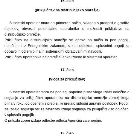
16. člen
(priključitev na distribucijsko omrežje)
Sistemski operater mora na primeren način, skladno s predpisi o graditvi
objektov, obvestiti potencialne uporabnike o možnosti priključitve na
distribucijsko omrežje.
Priključitev na distribucijsko omrežje se opravi na način in pod pogoji,
določenimi z Energetskim zakonom, s tem odlokom, splošnimi pogoji za
dobavo in odjem plina in sistemskimi obratovalnimi navodili.
Priključitev uporabnika na omrežje lahko izvede le sistemski operater.
17. člen
(vloga za priključitev)
Sistemski operater mora na podlagi popolne pisne vloge izdati odločbo o
soglasju za priključitev uporabnika na distribucijsko omrežje zemeljskega
plina v roku, določenem s prepisi, ki urejajo splošni upravni postopek. Pogoji
za izdajo soglasja ter za zavrnitev izdaje soglasja za priključitev so določeni
v splošnih pogojih.
O pritožbi zoper izdajo odločbe odloča Agencija za energijo.
18. člen