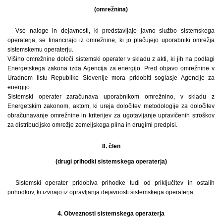
(omrežnina)
Vse naloge in dejavnosti, ki predstavljajo javno službo sistemskega
operaterja, se financirajo iz omrežnine, ki jo plačujejo uporabniki omrežja
sistemskemu operaterju.
Višino omrežnine določi sistemski operater v skladu z akti, ki jih na podlagi
Energetskega zakona izda Agencija za energijo. Pred objavo omrežnine v
Uradnem listu Republike Slovenije mora pridobiti soglasje Agencije za
energijo.
Sistemski operater zaračunava uporabnikom omrežnino, v skladu z
Energetskim zakonom, aktom, ki ureja določitev metodologije za določitev
obračunavanje omrežnine in kriterijev za ugotavljanje upravičenih stroškov
za distribucijsko omrežje zemeljskega plina in drugimi predpisi.
8. člen
(drugi prihodki sistemskega operaterja)
Sistemski operater pridobiva prihodke tudi od priključitev in ostalih
prihodkov, ki izvirajo iz opravljanja dejavnosti sistemskega operaterja.
4. Obveznosti sistemskega operaterja