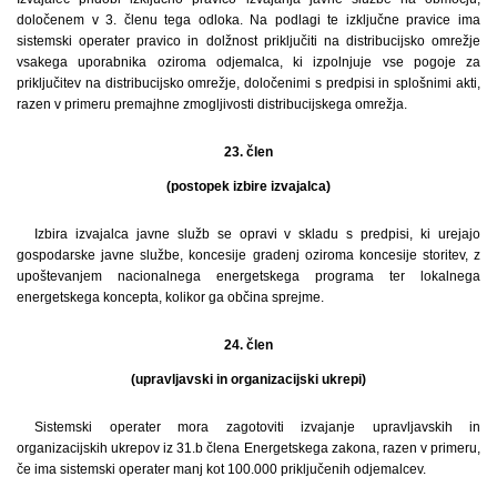
določenem v 3. členu tega odloka. Na podlagi te izključne pravice ima
sistemski operater pravico in dolžnost priključiti na distribucijsko omrežje
vsakega uporabnika oziroma odjemalca, ki izpolnjuje vse pogoje za
priključitev na distribucijsko omrežje, določenimi s predpisi in splošnimi akti,
razen v primeru premajhne zmogljivosti distribucijskega omrežja.
23. člen
(postopek izbire izvajalca)
Izbira izvajalca javne služb se opravi v skladu s predpisi, ki urejajo
gospodarske javne službe, koncesije gradenj oziroma koncesije storitev, z
upoštevanjem nacionalnega energetskega programa ter lokalnega
energetskega koncepta, kolikor ga občina sprejme.
24. člen
(upravljavski in organizacijski ukrepi)
Sistemski operater mora zagotoviti izvajanje upravljavskih in
organizacijskih ukrepov iz 31.b člena Energetskega zakona, razen v primeru,
če ima sistemski operater manj kot 100.000 priključenih odjemalcev.