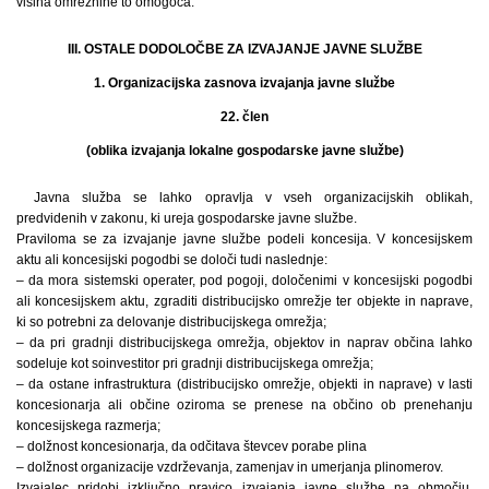
višina omrežnine to omogoča.
III. OSTALE DODOLOČBE ZA IZVAJANJE JAVNE SLUŽBE
1. Organizacijska zasnova izvajanja javne službe
22. člen
(oblika izvajanja lokalne gospodarske javne službe)
Javna služba se lahko opravlja v vseh organizacijskih oblikah,
predvidenih v zakonu, ki ureja gospodarske javne službe.
Praviloma se za izvajanje javne službe podeli koncesija. V koncesijskem
aktu ali koncesijski pogodbi se določi tudi naslednje:
– da mora sistemski operater, pod pogoji, določenimi v koncesijski pogodbi
ali koncesijskem aktu, zgraditi distribucijsko omrežje ter objekte in naprave,
ki so potrebni za delovanje distribucijskega omrežja;
– da pri gradnji distribucijskega omrežja, objektov in naprav občina lahko
sodeluje kot soinvestitor pri gradnji distribucijskega omrežja;
– da ostane infrastruktura (distribucijsko omrežje, objekti in naprave) v lasti
koncesionarja ali občine oziroma se prenese na občino ob prenehanju
koncesijskega razmerja;
– dolžnost koncesionarja, da odčitava števcev porabe plina
– dolžnost organizacije vzdrževanja, zamenjav in umerjanja plinomerov.
Izvajalec pridobi izključno pravico izvajanja javne službe na območju,