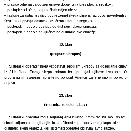
– pravico odjemalca do zamenjave dobavitelja brez plačila stroškov;
– postopke odločanja o pritožbah odjemalcev;
– razloge za ustavitev distribucije zemeljskega plina iz razlogov, navedenih v
šesti alinei prvega odstavka 76. člena Energetskega zakona;
– postopek in pogoje dostopa do distribucijskega omrežja;
– postopek in pogoje priključitve na distribucijsko omrežje.
12. člen
(program ukrepov)
Sistemski operater mora vzpostaviti program ukrepov za doseganje ciljev
iz 31.b člena Energetskega zakona ter spremljati njihovo izvajanje. O
programu in izvajanju mora letno poročati Agenciji za energijo in poročilo
objaviti.
13. člen
(informiranje odjemalcev)
Sistemski operater mora najmanj enkrat letno informirati na svoji spletni
strani odjemalce o gibanjih in značilnostih porabe zemeljskega plina na
distribucijskem omrežju, kjer sistemski operater opravlja javno službo.