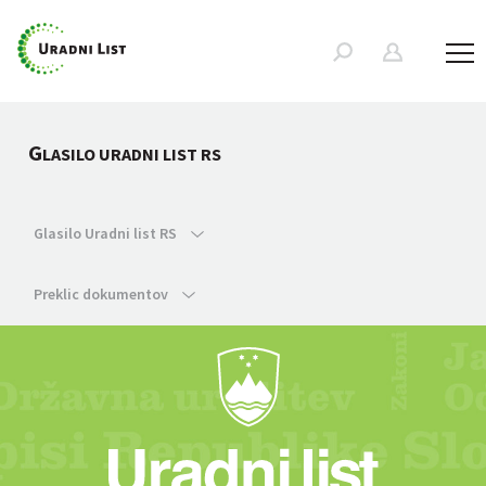
G
LASILO URADNI LIST RS
Glasilo Uradni list RS
Preklic dokumentov