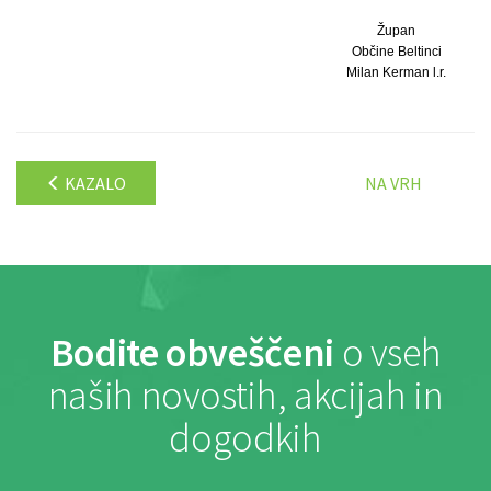
Župan
Občine Beltinci
Milan Kerman l.r.
KAZALO
NA VRH
Bodite obveščeni
o vseh
naših novostih, akcijah in
dogodkih