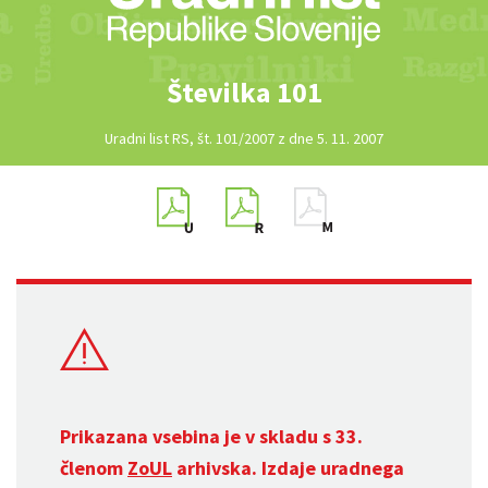
Številka 101
Uradni list RS, št. 101/2007 z dne 5. 11. 2007
Prikazana vsebina je v skladu s 33.
členom
ZoUL
arhivska. Izdaje uradnega