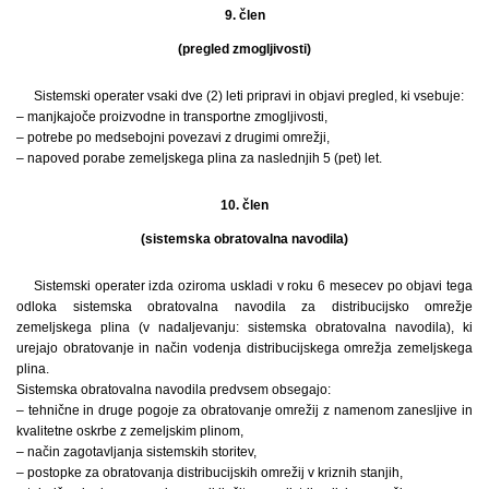
9. člen
(pregled zmogljivosti)
Sistemski operater vsaki dve (2) leti pripravi in objavi pregled, ki vsebuje:
– manjkajoče proizvodne in transportne zmogljivosti,
– potrebe po medsebojni povezavi z drugimi omrežji,
– napoved porabe zemeljskega plina za naslednjih 5 (pet) let.
10. člen
(sistemska obratovalna navodila)
Sistemski operater izda oziroma uskladi v roku 6 mesecev po objavi tega
odloka sistemska obratovalna navodila za distribucijsko omrežje
zemeljskega plina (v nadaljevanju: sistemska obratovalna navodila), ki
urejajo obratovanje in način vodenja distribucijskega omrežja zemeljskega
plina.
Sistemska obratovalna navodila predvsem obsegajo:
– tehnične in druge pogoje za obratovanje omrežij z namenom zanesljive in
kvalitetne oskrbe z zemeljskim plinom,
– način zagotavljanja sistemskih storitev,
– postopke za obratovanja distribucijskih omrežij v kriznih stanjih,