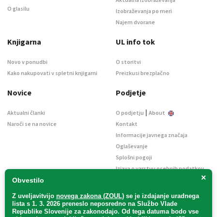
O glasilu
Izobraževanja po meri
Najem dvorane
Knjigarna
UL info tok
Novo v ponudbi
O storitvi
Kako nakupovati v spletni knjigarni
Preizkusi brezplačno
Novice
Podjetje
|
Aktualni članki
O podjetju
About
Naroči se na novice
Kontakt
Informacije javnega značaja
Oglaševanje
Splošni pogoji
Izjava o varstvu osebnih podatkov
×
E-dražbe
Obvestilo
Z uveljavitvijo
novega zakona (ZOUL)
se je
izdajanje uradnega
lista s 1. 3. 2026 preneslo
neposredno
na Službo Vlade
Republike Slovenije za zakonodajo
. Od tega datuma bodo vse