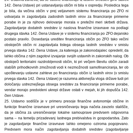
142. člena Ustave) pri ustanavljanju občin ni bila v ospredju. Posledica tega
je bila, da večina občin v prej veljavnem sistemu financiranja po ZFO ni
ustvarjala in zagotavljala zadostnih lastnih virov za financiranje primerne
porabe in je za njihovo delovanje morala v pretežni meri skrbeti država.
Zagotavljanje dodatnih sredstev iz naslova finančne izravnave na podlagi
drugega stavka 142. člena Ustave je v sistemu financiranja po ZFO dejansko
postalo pravilo. Dosedanja ureditev financiranja občin po ZFO tako večini
obstoječih občin ni zagotavljala tistega obsega lastnih sredstev v smislu
prvega stavka 142. člena Ustave, za katerega je zakonodajalec opredelil, da
lahko občina z njim zagotovi izvajanje svojih ustavnih in zakonskih nalog. Ob
obstoječi teritorialni razdrobljenosti občin, ki pri večjem številu občin zaradi
slabših prihodkovnih zmožnosti vodi k nezmožnosti samofinanciranja, ter ob
upoštevanju ustavne zahteve po financiranju občin iz lastnih virov (v smislu
prvega stavka 142. člena Ustave) je razumna aktivnejša vloga države tudi pri
določanju ustreznejšega obsega sredstev za financiranje primerne porabe,
vendar morajo predvideni ukrepi države ostati v mejah, ki jih dopušča 142.
člen Ustave.
25. Ustavno sodišče je v primeru presoje finančne avtonomije občine in
funkcije finančne izravnave pri uresničevanju tega načela zavzelo stališče,
da je občina za uresničevanje lokalne samouprave predvsem odgovorna
sama – na temelju prizadevanj lastnega prebivalstva in gospodarstva. Zato
je zagotavljanje finančne izravnave lahko omejeno oziroma pogojevano.
Predvsem mora način zagotavljanja dodatnih sredstev (zagotavljanje