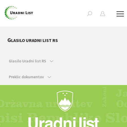
G
LASILO URADNI LIST RS
Glasilo Uradni list RS
Preklic dokumentov