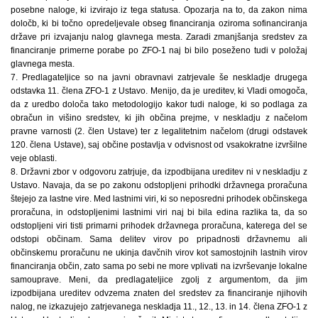
posebne naloge, ki izvirajo iz tega statusa. Opozarja na to, da zakon nima
določb, ki bi točno opredeljevale obseg financiranja oziroma sofinanciranja
države pri izvajanju nalog glavnega mesta. Zaradi zmanjšanja sredstev za
financiranje primerne porabe po ZFO-1 naj bi bilo poseženo tudi v položaj
glavnega mesta.
7. Predlagateljice so na javni obravnavi zatrjevale še neskladje drugega
odstavka 11. člena ZFO-1 z Ustavo. Menijo, da je ureditev, ki Vladi omogoča,
da z uredbo določa tako metodologijo kakor tudi naloge, ki so podlaga za
obračun in višino sredstev, ki jih občina prejme, v neskladju z načelom
pravne varnosti (2. člen Ustave) ter z legalitetnim načelom (drugi odstavek
120. člena Ustave), saj občine postavlja v odvisnost od vsakokratne izvršilne
veje oblasti.
8. Državni zbor v odgovoru zatrjuje, da izpodbijana ureditev ni v neskladju z
Ustavo. Navaja, da se po zakonu odstopljeni prihodki državnega proračuna
štejejo za lastne vire. Med lastnimi viri, ki so neposredni prihodek občinskega
proračuna, in odstopljenimi lastnimi viri naj bi bila edina razlika ta, da so
odstopljeni viri tisti primarni prihodek državnega proračuna, katerega del se
odstopi občinam. Sama delitev virov po pripadnosti državnemu ali
občinskemu proračunu ne ukinja davčnih virov kot samostojnih lastnih virov
financiranja občin, zato sama po sebi ne more vplivati na izvrševanje lokalne
samouprave. Meni, da predlagateljice zgolj z argumentom, da jim
izpodbijana ureditev odvzema znaten del sredstev za financiranje njihovih
nalog, ne izkazujejo zatrjevanega neskladja 11., 12., 13. in 14. člena ZFO-1 z