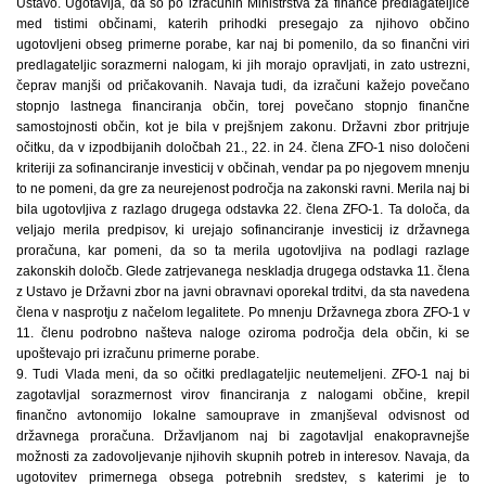
Ustavo. Ugotavlja, da so po izračunih Ministrstva za finance predlagateljice
med tistimi občinami, katerih prihodki presegajo za njihovo občino
ugotovljeni obseg primerne porabe, kar naj bi pomenilo, da so finančni viri
predlagateljic sorazmerni nalogam, ki jih morajo opravljati, in zato ustrezni,
čeprav manjši od pričakovanih. Navaja tudi, da izračuni kažejo povečano
stopnjo lastnega financiranja občin, torej povečano stopnjo finančne
samostojnosti občin, kot je bila v prejšnjem zakonu. Državni zbor pritrjuje
očitku, da v izpodbijanih določbah 21., 22. in 24. člena ZFO-1 niso določeni
kriteriji za sofinanciranje investicij v občinah, vendar pa po njegovem mnenju
to ne pomeni, da gre za neurejenost področja na zakonski ravni. Merila naj bi
bila ugotovljiva z razlago drugega odstavka 22. člena ZFO-1. Ta določa, da
veljajo merila predpisov, ki urejajo sofinanciranje investicij iz državnega
proračuna, kar pomeni, da so ta merila ugotovljiva na podlagi razlage
zakonskih določb. Glede zatrjevanega neskladja drugega odstavka 11. člena
z Ustavo je Državni zbor na javni obravnavi oporekal trditvi, da sta navedena
člena v nasprotju z načelom legalitete. Po mnenju Državnega zbora ZFO-1 v
11. členu podrobno našteva naloge oziroma področja dela občin, ki se
upoštevajo pri izračunu primerne porabe.
9. Tudi Vlada meni, da so očitki predlagateljic neutemeljeni. ZFO-1 naj bi
zagotavljal sorazmernost virov financiranja z nalogami občine, krepil
finančno avtonomijo lokalne samouprave in zmanjševal odvisnost od
državnega proračuna. Državljanom naj bi zagotavljal enakopravnejše
možnosti za zadovoljevanje njihovih skupnih potreb in interesov. Navaja, da
ugotovitev primernega obsega potrebnih sredstev, s katerimi je to