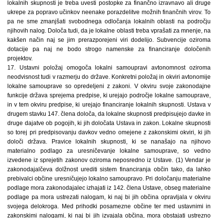
lokalnih skupnosti je treba uvesti postopke za finančno izravnavo ali druge
ukrepe za popravo učinkov neenake porazdelitve možnih finančnih virov. To
pa ne sme zmanjšati svobodnega odločanja lokalnih oblasti na področju
njihovih nalog. Določa tudi, da je lokalne oblasti treba vprašati za mnenje, na
kakšen način naj se jim prerazporejeni viri dodelijo. Subvencije oziroma
dotacije pa naj ne bodo strogo namenske za financiranje določenih
projektov.
17. Ustavni položaj omogoča lokalni samoupravi avtonomnost oziroma
neodvisnost tudi v razmerju do države. Konkretni položaj in okviri avtonomije
lokalne samouprave so opredeljeni z zakoni. V okviru svoje zakonodajne
funkcije država sprejema predpise, ki urejajo področje lokalne samouprave,
in v tem okviru predpise, ki urejajo financiranje lokalnih skupnosti. Ustava v
drugem stavku 147. člena določa, da lokalne skupnosti predpisujejo davke in
druge dajatve ob pogojih, ki jih določata Ustava in zakon. Lokalne skupnosti
so torej pri predpisovanju davkov vedno omejene z zakonskimi okviri, ki jih
določi država. Pravice lokalnih skupnosti, ki se nanašajo na njihovo
materialno podlago za uresničevanje lokalne samouprave, so vedno
izvedene iz sprejetih zakonov oziroma neposredno iz Ustave. (1) Vendar je
zakonodajalčeva dolžnost urediti sistem financiranja občin tako, da lahko
prebivalci občine uresničujejo lokalno samoupravo. Pri določanju materialne
podlage mora zakonodajalec izhajati iz 142. člena Ustave, obseg materialne
podlage pa mora ustrezati nalogam, ki naj bi jih občina opravljala v okviru
svojega delokroga. Med prihodki posamezne občine ter med ustavnimi in
zakonskimi nalogami, ki naj bi jih izvajala občina, mora obstajati ustrezno