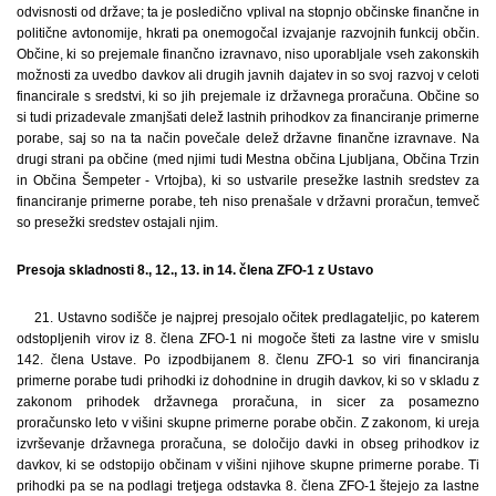
odvisnosti od države; ta je posledično vplival na stopnjo občinske finančne in
politične avtonomije, hkrati pa onemogočal izvajanje razvojnih funkcij občin.
Občine, ki so prejemale finančno izravnavo, niso uporabljale vseh zakonskih
možnosti za uvedbo davkov ali drugih javnih dajatev in so svoj razvoj v celoti
financirale s sredstvi, ki so jih prejemale iz državnega proračuna. Občine so
si tudi prizadevale zmanjšati delež lastnih prihodkov za financiranje primerne
porabe, saj so na ta način povečale delež državne finančne izravnave. Na
drugi strani pa občine (med njimi tudi Mestna občina Ljubljana, Občina Trzin
in Občina Šempeter - Vrtojba), ki so ustvarile presežke lastnih sredstev za
financiranje primerne porabe, teh niso prenašale v državni proračun, temveč
so presežki sredstev ostajali njim.
Presoja skladnosti 8., 12., 13. in 14. člena ZFO-1 z Ustavo
21. Ustavno sodišče je najprej presojalo očitek predlagateljic, po katerem
odstopljenih virov iz 8. člena ZFO-1 ni mogoče šteti za lastne vire v smislu
142. člena Ustave. Po izpodbijanem 8. členu ZFO-1 so viri financiranja
primerne porabe tudi prihodki iz dohodnine in drugih davkov, ki so v skladu z
zakonom prihodek državnega proračuna, in sicer za posamezno
proračunsko leto v višini skupne primerne porabe občin. Z zakonom, ki ureja
izvrševanje državnega proračuna, se določijo davki in obseg prihodkov iz
davkov, ki se odstopijo občinam v višini njihove skupne primerne porabe. Ti
prihodki pa se na podlagi tretjega odstavka 8. člena ZFO-1 štejejo za lastne