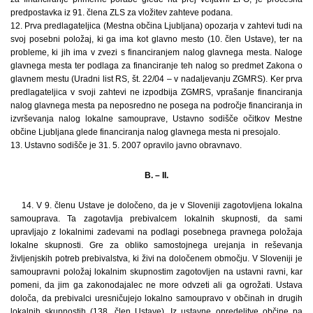
predpostavka iz 91. člena ZLS za vložitev zahteve podana.
12. Prva predlagateljica (Mestna občina Ljubljana) opozarja v zahtevi tudi na
svoj posebni položaj, ki ga ima kot glavno mesto (10. člen Ustave), ter na
probleme, ki jih ima v zvezi s financiranjem nalog glavnega mesta. Naloge
glavnega mesta ter podlaga za financiranje teh nalog so predmet Zakona o
glavnem mestu (Uradni list RS, št. 22/04 – v nadaljevanju ZGMRS). Ker prva
predlagateljica v svoji zahtevi ne izpodbija ZGMRS, vprašanje financiranja
nalog glavnega mesta pa neposredno ne posega na področje financiranja in
izvrševanja nalog lokalne samouprave, Ustavno sodišče očitkov Mestne
občine Ljubljana glede financiranja nalog glavnega mesta ni presojalo.
13. Ustavno sodišče je 31. 5. 2007 opravilo javno obravnavo.
B. – II.
14. V 9. členu Ustave je določeno, da je v Sloveniji zagotovljena lokalna
samouprava. Ta zagotavlja prebivalcem lokalnih skupnosti, da sami
upravljajo z lokalnimi zadevami na podlagi posebnega pravnega položaja
lokalne skupnosti. Gre za obliko samostojnega urejanja in reševanja
življenjskih potreb prebivalstva, ki živi na določenem območju. V Sloveniji je
samoupravni položaj lokalnim skupnostim zagotovljen na ustavni ravni, kar
pomeni, da jim ga zakonodajalec ne more odvzeti ali ga ogrožati. Ustava
določa, da prebivalci uresničujejo lokalno samoupravo v občinah in drugih
lokalnih skupnostih (138. člen Ustave). Iz ustavne opredelitve občine pa