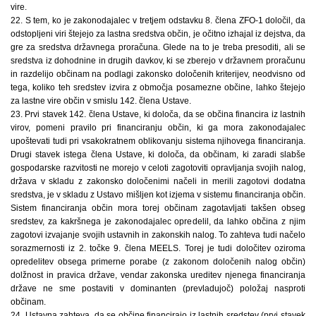
vire.
22. S tem, ko je zakonodajalec v tretjem odstavku 8. člena ZFO-1 določil, da
odstopljeni viri štejejo za lastna sredstva občin, je očitno izhajal iz dejstva, da
gre za sredstva državnega proračuna. Glede na to je treba presoditi, ali se
sredstva iz dohodnine in drugih davkov, ki se zberejo v državnem proračunu
in razdelijo občinam na podlagi zakonsko določenih kriterijev, neodvisno od
tega, koliko teh sredstev izvira z območja posamezne občine, lahko štejejo
za lastne vire občin v smislu 142. člena Ustave.
23. Prvi stavek 142. člena Ustave, ki določa, da se občina financira iz lastnih
virov, pomeni pravilo pri financiranju občin, ki ga mora zakonodajalec
upoštevati tudi pri vsakokratnem oblikovanju sistema njihovega financiranja.
Drugi stavek istega člena Ustave, ki določa, da občinam, ki zaradi slabše
gospodarske razvitosti ne morejo v celoti zagotoviti opravljanja svojih nalog,
država v skladu z zakonsko določenimi načeli in merili zagotovi dodatna
sredstva, je v skladu z Ustavo mišljen kot izjema v sistemu financiranja občin.
Sistem financiranja občin mora torej občinam zagotavljati takšen obseg
sredstev, za kakršnega je zakonodajalec opredelil, da lahko občina z njim
zagotovi izvajanje svojih ustavnih in zakonskih nalog. To zahteva tudi načelo
sorazmernosti iz 2. točke 9. člena MEELS. Torej je tudi določitev oziroma
opredelitev obsega primerne porabe (z zakonom določenih nalog občin)
dolžnost in pravica države, vendar zakonska ureditev njenega financiranja
države ne sme postaviti v dominanten (prevladujoč) položaj nasproti
občinam.
24. Ustavna zahteva, da se občine financirajo iz lastnih sredstev (prvi stavek