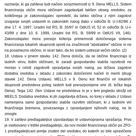
razmerje, ki ga zahteva tudi načelo sorazmernosti iz 9. člena MELLS. Sistem
financiranja občin mora občinam zagotavljati takšen obseg sredstev, za
kolikšnega je zakonodajalec opredelil, da lahko občina z njim zagotovi
izvajanje svojih ustavnih in zakonskih nalog (tako v odločbi št. U-I-82/96 z
dne 17. 4. 1997, Uradni list RS, št. 35/97 in OdlUS VI, 52 in odločbi št. U-I-
43/99 z dne 10. 6. 1999, Uradni list RS, št. 59/99 in OdlUS VII, 146).
Zakonodajalec mora presojo kriterija primernosti določenega sistema
financiranja lokalnih skupnosti opreti na značilnosti "abstraktne" občine in ne
na posamezno občino, in sicer tako, da bo sistem ustrezal večini občin. (2)
18. Ustava v prvem stavku 142. člena določa, da se občine financirajo iz
lastnih virov, tistim občinam, ki zaradi gospodarsko slabše razvitosti ne
morejo v celoti zagotoviti opravljanja svojih nalog, pa država zagotovi
dodatna sredstva v skladu z zakonsko določenimi načeli in merili (drugi
stavek 142. člena Ustave). MELLS v 9. členu kot finančni vir lokalnih
skupnosti predvideva poleg lastnih tudi prerazporejene vire (6. točka tega
člena). Tega 142. člen Ustave ne predvideva in je v tem pogledu strožji od
MEELS. Dodatna sredstva, ki jih zagotavlja država, so torej v skladu z Ustavo
namenjena samo gospodarsko slabše razvitim občinam, ki z lastnimi viri
finančnega bremena, povezanega z opravljanjem njihovih nalog, ne bi
zmogle.
19. V zahtevi predlagateljice izpostavljajo tri ustavnopravna vprašanja. Prvo
je vsebovano v trditvi predlagateljic, da nov model financiranja občin po ZFO-
1 predlagateljicam jemlje znaten del sredstev, do katerih so bile upravičene