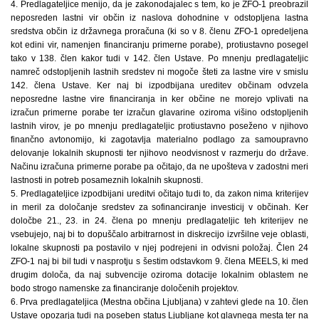
4. Predlagateljice menijo, da je zakonodajalec s tem, ko je ZFO-1 preobrazil
neposreden lastni vir občin iz naslova dohodnine v odstopljena lastna
sredstva občin iz državnega proračuna (ki so v 8. členu ZFO-1 opredeljena
kot edini vir, namenjen financiranju primerne porabe), protiustavno posegel
tako v 138. člen kakor tudi v 142. člen Ustave. Po mnenju predlagateljic
namreč odstopljenih lastnih sredstev ni mogoče šteti za lastne vire v smislu
142. člena Ustave. Ker naj bi izpodbijana ureditev občinam odvzela
neposredne lastne vire financiranja in ker občine ne morejo vplivati na
izračun primerne porabe ter izračun glavarine oziroma višino odstopljenih
lastnih virov, je po mnenju predlagateljic protiustavno poseženo v njihovo
finančno avtonomijo, ki zagotavlja materialno podlago za samoupravno
delovanje lokalnih skupnosti ter njihovo neodvisnost v razmerju do države.
Načinu izračuna primerne porabe pa očitajo, da ne upošteva v zadostni meri
lastnosti in potreb posameznih lokalnih skupnosti.
5. Predlagateljice izpodbijani ureditvi očitajo tudi to, da zakon nima kriterijev
in meril za določanje sredstev za sofinanciranje investicij v občinah. Ker
določbe 21., 23. in 24. člena po mnenju predlagateljic teh kriterijev ne
vsebujejo, naj bi to dopuščalo arbitrarnost in diskrecijo izvršilne veje oblasti,
lokalne skupnosti pa postavilo v njej podrejeni in odvisni položaj. Člen 24
ZFO-1 naj bi bil tudi v nasprotju s šestim odstavkom 9. člena MEELS, ki med
drugim določa, da naj subvencije oziroma dotacije lokalnim oblastem ne
bodo strogo namenske za financiranje določenih projektov.
6. Prva predlagateljica (Mestna občina Ljubljana) v zahtevi glede na 10. člen
Ustave opozarja tudi na poseben status Ljubljane kot glavnega mesta ter na