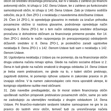
občin od sredstev državnega proračuna, kar ni v skladu z zahtevo po finančni
avtonomiji občin, ki izhaja iz 142. člena Ustave, ter z zahtevo po funkcionalni
samostojnosti občin, ki izhaja iz 140. člena Ustave. Zato je Ustavno sodišče
odločilo, da je 8. člen ZFO-1 v neskladju z navedenima določbama Ustave.
29. Člen 14 ZFO-1, ki opredeljuje glavarino in metodo za izračun prihodka
posamezne občine iz naslova glavarine, podrobneje opredeljuje način
izvajanja 8. člena ZFO-1 ter s tem način odstopanja sredstev državnega
proračuna iz dohodnine občinam za financiranje primerne porabe. Ker 14.
člen ZFO-1 določa le način razporejanja (in prerazporejanja) odstopljenih
državnih sredstev iz 8. člena ZFO-1, je posledično zaradi ugotovitve
neskladja 8. člena ZFO-1 s 142. členom Ustave tudi sam v neskladju s 142.
členom Ustave.
30. Ugotovljena neskladja z Ustavo pa ne pomenijo, da na financiranje občin
druga ustavna načela nimajo vpliva. Glede na načelo socialne države iz 2.
člena in tudi glede na načelo enakosti iz drugega odstavka 14. člena Ustave
je treba vsem prebivalcem, ne glede na to, v kateri občini prebivajo,
zagotoviti dobrine, ki pomenijo njihove ustavne in zakonske pravice in jih
izvajajo občine. V ta namen zakonodajalec celo mora uporabiti ukrepe, ki
korigirajo objektivne razlike med občinami.
31. Zato navedbe predlagateljic, da bi moral sistem financiranja občin
upoštevati različen prispevek prebivalcev posameznih občin, same po sebi
ne zadostujejo za utemeljitev neskladja z drugim odstavkom 14. člena
Ustave. Pri finančno-materialni sestavini lokalne samouprave ne gre le za
pravico do lastnih virov občin, temveč tudi za uresničevanje načela