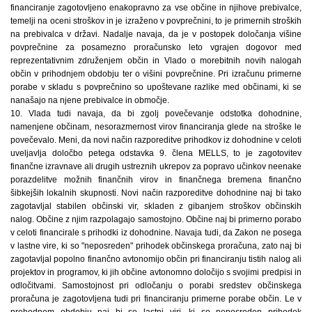
financiranje zagotovljeno enakopravno za vse občine in njihove prebivalce,
temelji na oceni stroškov in je izraženo v povprečnini, to je primernih stroških
na prebivalca v državi. Nadalje navaja, da je v postopek določanja višine
povprečnine za posamezno proračunsko leto vgrajen dogovor med
reprezentativnim združenjem občin in Vlado o morebitnih novih nalogah
občin v prihodnjem obdobju ter o višini povprečnine. Pri izračunu primerne
porabe v skladu s povprečnino so upoštevane razlike med občinami, ki se
nanašajo na njene prebivalce in območje.
10. Vlada tudi navaja, da bi zgolj povečevanje odstotka dohodnine,
namenjene občinam, nesorazmernost virov financiranja glede na stroške le
povečevalo. Meni, da novi način razporeditve prihodkov iz dohodnine v celoti
uveljavlja določbo petega odstavka 9. člena MELLS, to je zagotovitev
finančne izravnave ali drugih ustreznih ukrepov za popravo učinkov neenake
porazdelitve možnih finančnih virov in finančnega bremena finančno
šibkejših lokalnih skupnosti. Novi način razporeditve dohodnine naj bi tako
zagotavljal stabilen občinski vir, skladen z gibanjem stroškov občinskih
nalog. Občine z njim razpolagajo samostojno. Občine naj bi primerno porabo
v celoti financirale s prihodki iz dohodnine. Navaja tudi, da Zakon ne posega
v lastne vire, ki so "neposreden" prihodek občinskega proračuna, zato naj bi
zagotavljal popolno finančno avtonomijo občin pri financiranju tistih nalog ali
projektov in programov, ki jih občine avtonomno določijo s svojimi predpisi in
odločitvami. Samostojnost pri odločanju o porabi sredstev občinskega
proračuna je zagotovljena tudi pri financiranju primerne porabe občin. Le v
prehodnem obdobju naj bi se lastni viri, ki so neposreden prihodek