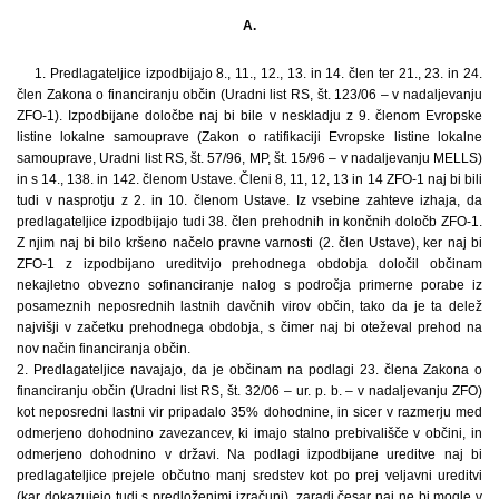
A.
1. Predlagateljice izpodbijajo 8., 11., 12., 13. in 14. člen ter 21., 23. in 24.
člen Zakona o financiranju občin (Uradni list RS, št. 123/06 – v nadaljevanju
ZFO-1). Izpodbijane določbe naj bi bile v neskladju z 9. členom Evropske
listine lokalne samouprave (Zakon o ratifikaciji Evropske listine lokalne
samouprave, Uradni list RS, št. 57/96, MP, št. 15/96 – v nadaljevanju MELLS)
in s 14., 138. in 142. členom Ustave. Členi 8, 11, 12, 13 in 14 ZFO-1 naj bi bili
tudi v nasprotju z 2. in 10. členom Ustave. Iz vsebine zahteve izhaja, da
predlagateljice izpodbijajo tudi 38. člen prehodnih in končnih določb ZFO-1.
Z njim naj bi bilo kršeno načelo pravne varnosti (2. člen Ustave), ker naj bi
ZFO-1 z izpodbijano ureditvijo prehodnega obdobja določil občinam
nekajletno obvezno sofinanciranje nalog s področja primerne porabe iz
posameznih neposrednih lastnih davčnih virov občin, tako da je ta delež
najvišji v začetku prehodnega obdobja, s čimer naj bi oteževal prehod na
nov način financiranja občin.
2. Predlagateljice navajajo, da je občinam na podlagi 23. člena Zakona o
financiranju občin (Uradni list RS, št. 32/06 – ur. p. b. – v nadaljevanju ZFO)
kot neposredni lastni vir pripadalo 35% dohodnine, in sicer v razmerju med
odmerjeno dohodnino zavezancev, ki imajo stalno prebivališče v občini, in
odmerjeno dohodnino v državi. Na podlagi izpodbijane ureditve naj bi
predlagateljice prejele občutno manj sredstev kot po prej veljavni ureditvi
(kar dokazujejo tudi s predloženimi izračuni), zaradi česar naj ne bi mogle v