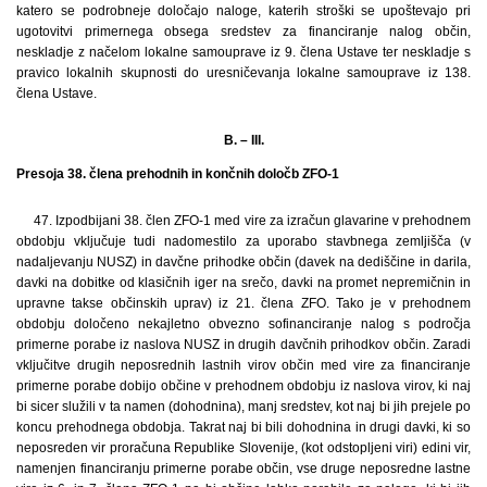
katero se podrobneje določajo naloge, katerih stroški se upoštevajo pri
ugotovitvi primernega obsega sredstev za financiranje nalog občin,
neskladje z načelom lokalne samouprave iz 9. člena Ustave ter neskladje s
pravico lokalnih skupnosti do uresničevanja lokalne samouprave iz 138.
člena Ustave.
B. – III.
Presoja 38. člena prehodnih in končnih določb ZFO-1
47. Izpodbijani 38. člen ZFO-1 med vire za izračun glavarine v prehodnem
obdobju vključuje tudi nadomestilo za uporabo stavbnega zemljišča (v
nadaljevanju NUSZ) in davčne prihodke občin (davek na dediščine in darila,
davki na dobitke od klasičnih iger na srečo, davki na promet nepremičnin in
upravne takse občinskih uprav) iz 21. člena ZFO. Tako je v prehodnem
obdobju določeno nekajletno obvezno sofinanciranje nalog s področja
primerne porabe iz naslova NUSZ in drugih davčnih prihodkov občin. Zaradi
vključitve drugih neposrednih lastnih virov občin med vire za financiranje
primerne porabe dobijo občine v prehodnem obdobju iz naslova virov, ki naj
bi sicer služili v ta namen (dohodnina), manj sredstev, kot naj bi jih prejele po
koncu prehodnega obdobja. Takrat naj bi bili dohodnina in drugi davki, ki so
neposreden vir proračuna Republike Slovenije, (kot odstopljeni viri) edini vir,
namenjen financiranju primerne porabe občin, vse druge neposredne lastne