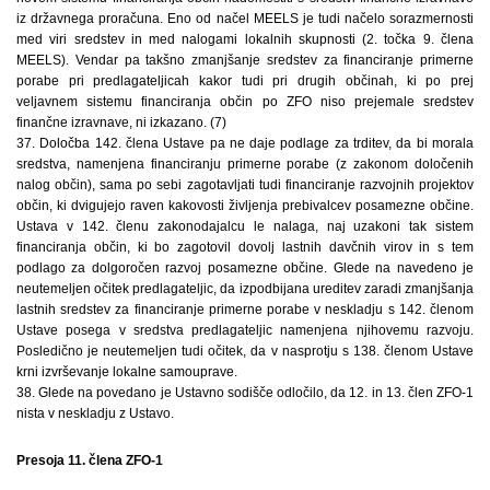
iz državnega proračuna. Eno od načel MEELS je tudi načelo sorazmernosti
med viri sredstev in med nalogami lokalnih skupnosti (2. točka 9. člena
MEELS). Vendar pa takšno zmanjšanje sredstev za financiranje primerne
porabe pri predlagateljicah kakor tudi pri drugih občinah, ki po prej
veljavnem sistemu financiranja občin po ZFO niso prejemale sredstev
finančne izravnave, ni izkazano. (7)
37. Določba 142. člena Ustave pa ne daje podlage za trditev, da bi morala
sredstva, namenjena financiranju primerne porabe (z zakonom določenih
nalog občin), sama po sebi zagotavljati tudi financiranje razvojnih projektov
občin, ki dvigujejo raven kakovosti življenja prebivalcev posamezne občine.
Ustava v 142. členu zakonodajalcu le nalaga, naj uzakoni tak sistem
financiranja občin, ki bo zagotovil dovolj lastnih davčnih virov in s tem
podlago za dolgoročen razvoj posamezne občine. Glede na navedeno je
neutemeljen očitek predlagateljic, da izpodbijana ureditev zaradi zmanjšanja
lastnih sredstev za financiranje primerne porabe v neskladju s 142. členom
Ustave posega v sredstva predlagateljic namenjena njihovemu razvoju.
Posledično je neutemeljen tudi očitek, da v nasprotju s 138. členom Ustave
krni izvrševanje lokalne samouprave.
38. Glede na povedano je Ustavno sodišče odločilo, da 12. in 13. člen ZFO-1
nista v neskladju z Ustavo.
Presoja 11. člena ZFO-1