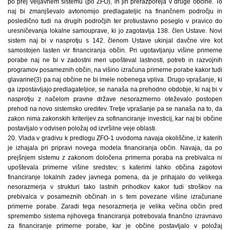
po prej veljavnem sistemu (po ZFO), in jih prerazporeja v druge občine. To
naj bi zmanjševalo avtonomijo predlagateljic na finančnem področju in
posledično tudi na drugih področjih ter protiustavno poseglo v pravico do
uresničevanja lokalne samouprave, ki jo zagotavlja 138. člen Ustave. Novi
sistem naj bi v nasprotju s 142. členom Ustave ukinjal davčne vire kot
samostojen lasten vir financiranja občin. Pri ugotavljanju višine primerne
porabe naj ne bi v zadostni meri upošteval lastnosti, potreb in razvojnih
programov posameznih občin, na višino izračuna primerne porabe kakor tudi
glavarine(3) pa naj občine ne bi imele nobenega vpliva. Drugo vprašanje, ki
ga izpostavljajo predlagateljice, se nanaša na prehodno obdobje, ki naj bi v
nasprotju z načelom pravne države nesorazmerno oteževalo postopen
prehod na novo sistemsko ureditev. Tretje vprašanje pa se nanaša na to, da
zakon nima zakonskih kriterijev za sofinanciranje investicij, kar naj bi občine
postavljalo v odvisen položaj od izvršilne veje oblasti.
20. Vlada v gradivu k predlogu ZFO-1 uvodoma navaja okoliščine, iz katerih
je izhajala pri pripravi novega modela financiranja občin. Navaja, da po
prejšnjem sistemu z zakonom določena primerna poraba na prebivalca ni
upoštevala primerne višine sredstev, s katerimi lahko občina zagotovi
financiranje lokalnih zadev javnega pomena, da je prihajalo do velikega
nesorazmerja v strukturi tako lastnih prihodkov kakor tudi stroškov na
prebivalca v posameznih občinah in s tem povezane višine izračunane
primerne porabe. Zaradi tega nesorazmerja je velika večina občin pred
spremembo sistema njihovega financiranja potrebovala finančno izravnavo
za financiranje primerne porabe, kar je občine postavljalo v položaj