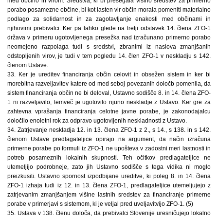
med občino in virom. Sredstva, ki bi presegala višino sredstev za primerno
porabo posamezne občine, bi kot lasten vir občin morala pomeniti materialno
podlago za solidarnost in za zagotavljanje enakosti med občinami in
njihovimi prebivalci. Ker pa lahko glede na tretji odstavek 14. člena ZFO-1
država v primeru ugotovljenega presežka nad izračunano primerno porabo
neomejeno razpolaga tudi s sredstvi, zbranimi iz naslova zmanjšanih
odstopljenih virov, je tudi v tem pogledu 14. člen ZFO-1 v neskladju s 142.
členom Ustave.
33. Ker je ureditev financiranja občin celovit in obsežen sistem in ker bi
morebitna razveljavitev katere od med seboj povezanih določb pomenila, da
sistem financiranja občin ne bi deloval, Ustavno sodišče 8. in 14. člena ZFO-
1 ni razveljavilo, temveč je ugotovilo njuno neskladje z Ustavo. Ker gre za
zahtevna vprašanja financiranja celotne javne porabe, je zakonodajalcu
določilo enoletni rok za odpravo ugotovljenih neskladnosti z Ustavo.
34. Zatrjevanje neskladja 12. in 13. člena ZFO-1 z 2., s 14., s 138. in s 142.
členom Ustave predlagateljice opirajo na argument, da način izračuna
primerne porabe po formuli iz ZFO-1 ne upošteva v zadostni meri lastnosti in
potreb posameznih lokalnih skupnosti. Teh očitkov predlagateljice ne
utemeljijo podrobneje, zato jih Ustavno sodišče s tega vidika ni moglo
preizkusiti. Ustavno spornost izpodbijane ureditve, ki poleg 8. in 14. člena
ZFO-1 izhaja tudi iz 12. in 13. člena ZFO-1, predlagateljice utemeljujejo z
zatrjevanim zmanjšanjem višine lastnih sredstev za financiranje primerne
porabe v primerjavi s sistemom, ki je veljal pred uveljavitvijo ZFO-1. (5)
35. Ustava v 138. členu določa, da prebivalci Slovenije uresničujejo lokalno