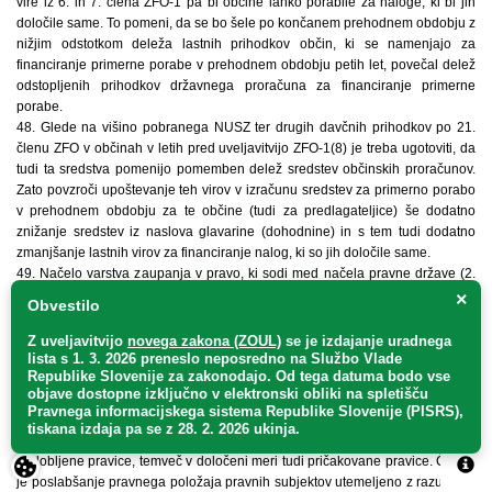
vire iz 6. in 7. člena ZFO-1 pa bi občine lahko porabile za naloge, ki bi jih
določile same. To pomeni, da se bo šele po končanem prehodnem obdobju z
nižjim odstotkom deleža lastnih prihodkov občin, ki se namenjajo za
financiranje primerne porabe v prehodnem obdobju petih let, povečal delež
odstopljenih prihodkov državnega proračuna za financiranje primerne
porabe.
48. Glede na višino pobranega NUSZ ter drugih davčnih prihodkov po 21.
členu ZFO v občinah v letih pred uveljavitvijo ZFO-1(8) je treba ugotoviti, da
tudi ta sredstva pomenijo pomemben delež sredstev občinskih proračunov.
Zato povzroči upoštevanje teh virov v izračunu sredstev za primerno porabo
v prehodnem obdobju za te občine (tudi za predlagateljice) še dodatno
znižanje sredstev iz naslova glavarine (dohodnine) in s tem tudi dodatno
zmanjšanje lastnih virov za financiranje nalog, ki so jih določile same.
49. Načelo varstva zaupanja v pravo, ki sodi med načela pravne države (2.
člen Ustave), prizadetim osebam zagotavlja, da jim država njihovega
×
Obvestilo
pravnega položaja ne bo poslabšala arbitrarno, torej brez stvarnega razloga,
ki je utemeljen v prevladujočem in legitimnem javnem interesu (glej tudi
Z uveljavitvijo
novega zakona (ZOUL)
se je
izdajanje uradnega
določbo Ustavnega sodišča št. U-I-112/95 z dne 8. 5. 1997, Uradni list RS, št.
lista s 1. 3. 2026 preneslo
neposredno
na Službo Vlade
Republike Slovenije za zakonodajo
. Od tega datuma bodo vse
34/97 in OdlUS VI, 57). Načelo varstva zaupanja v pravo varuje tudi občine
objave dostopne izključno v elektronski obliki na spletišču
kot javnopravne subjekte, spoštovano pa mora biti tudi pri sprejemanju
Pravnega informacijskega sistema Republike Slovenije (PISRS),
oziroma spreminjanju predpisov, ki se nanašajo na njihovo financiranje. V
tiskana izdaja pa se z 28. 2. 2026 ukinja.
varovani pravni položaj v skladu z načelom zaupanja v pravo ne sodijo le že
pridobljene pravice, temveč v določeni meri tudi pričakovane pravice. Četudi
je poslabšanje pravnega položaja pravnih subjektov utemeljeno z razumnim