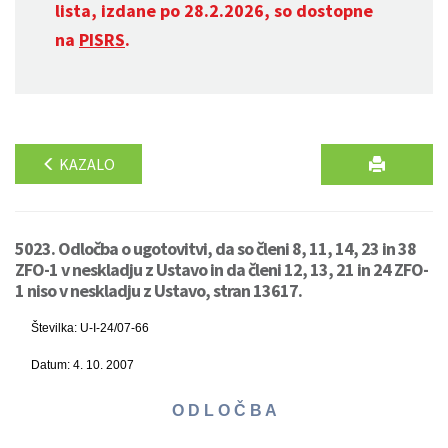
lista, izdane po 28.2.2026, so dostopne
na
PISRS
.
KAZALO
5023. Odločba o ugotovitvi, da so členi 8, 11, 14, 23 in 38
ZFO-1 v neskladju z Ustavo in da členi 12, 13, 21 in 24 ZFO-
1 niso v neskladju z Ustavo, stran 13617.
Številka: U-I-24/07-66
Datum: 4. 10. 2007
O D L O Č B A