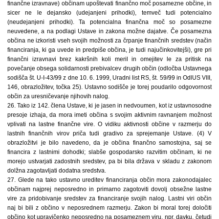
finančne izravnave) občinam upoštevati finančno moč posamezne občine, in
sicer ne le dejansko (udejanjeni prihodki), temveč tudi potencialno
(neudejanjeni prihodki). Ta potencialna finančna moč so posamezne
neuvedene, a na podlagi Ustave in zakona možne dajatve. Če posamezna
občina ne izkoristi vseh svojih možnosti za črpanje finančnih sredstev (način
financiranja, ki ga uvede in predpiše občina, je tudi najučinkovitejši), gre pri
finančni izravnavi brez kakršnih koli meril in omejitev le za pritisk na
povečanje obsega solidarnosti prebivalcev drugih občin (odločba Ustavnega
sodišča št. U-I-43/99 z dne 10. 6. 1999, Uradni list RS, št. 59/99 in OdlUS VIII,
146, obrazložitev, točka 25). Ustavno sodišče je torej poudarilo odgovornost
občin za uresničevanje njihovih nalog.
26. Tako iz 142. člena Ustave, ki je jasen in nedvoumen, kot iz ustavnosodne
presoje izhaja, da mora imeti občina s svojim aktivnim ravnanjem možnost
vplivati na lastne finančne vire. O vidiku aktivnosti občine v razmerju do
lastnih finančnih virov priča tudi gradivo za sprejemanje Ustave. (4) V
obrazložitvi je bilo navedeno, da je občina finančno samostojna, saj se
financira z lastnimi dohodki; slabše gospodarsko razvitim občinam, ki ne
morejo ustvarjati zadostnih sredstev, pa bi bila država v skladu z zakonom
dolžna zagotavljati dodatna sredstva.
27. Glede na tako ustavno ureditev financiranja občin mora zakonodajalec
občinam najprej neposredno in primarno zagotoviti dovolj obsežne lastne
vire za pridobivanje sredstev za financiranje svojih nalog. Lastni viri občin
naj bi bili z občino v neposrednem razmerju. Zakon bi moral torej določiti
občino kot upravičenko neposredno na posameznem viru, npr. davku, četudi