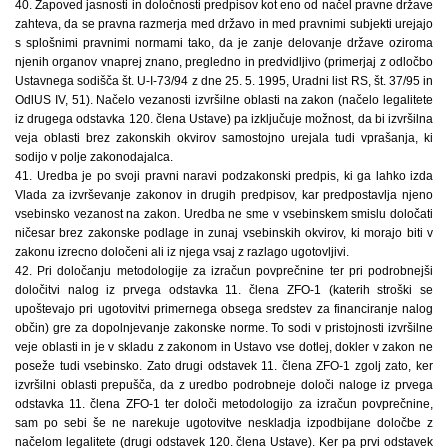
40. Zapoved jasnosti in določnosti predpisov kot eno od načel pravne države
zahteva, da se pravna razmerja med državo in med pravnimi subjekti urejajo
s splošnimi pravnimi normami tako, da je zanje delovanje države oziroma
njenih organov vnaprej znano, pregledno in predvidljivo (primerjaj z odločbo
Ustavnega sodišča št. U-I-73/94 z dne 25. 5. 1995, Uradni list RS, št. 37/95 in
OdlUS IV, 51). Načelo vezanosti izvršilne oblasti na zakon (načelo legalitete
iz drugega odstavka 120. člena Ustave) pa izključuje možnost, da bi izvršilna
veja oblasti brez zakonskih okvirov samostojno urejala tudi vprašanja, ki
sodijo v polje zakonodajalca.
41. Uredba je po svoji pravni naravi podzakonski predpis, ki ga lahko izda
Vlada za izvrševanje zakonov in drugih predpisov, kar predpostavlja njeno
vsebinsko vezanost na zakon. Uredba ne sme v vsebinskem smislu določati
ničesar brez zakonske podlage in zunaj vsebinskih okvirov, ki morajo biti v
zakonu izrecno določeni ali iz njega vsaj z razlago ugotovljivi.
42. Pri določanju metodologije za izračun povprečnine ter pri podrobnejši
določitvi nalog iz prvega odstavka 11. člena ZFO-1 (katerih stroški se
upoštevajo pri ugotovitvi primernega obsega sredstev za financiranje nalog
občin) gre za dopolnjevanje zakonske norme. To sodi v pristojnosti izvršilne
veje oblasti in je v skladu z zakonom in Ustavo vse dotlej, dokler v zakon ne
poseže tudi vsebinsko. Zato drugi odstavek 11. člena ZFO-1 zgolj zato, ker
izvršilni oblasti prepušča, da z uredbo podrobneje določi naloge iz prvega
odstavka 11. člena ZFO-1 ter določi metodologijo za izračun povprečnine,
sam po sebi še ne narekuje ugotovitve neskladja izpodbijane določbe z
načelom legalitete (drugi odstavek 120. člena Ustave). Ker pa prvi odstavek