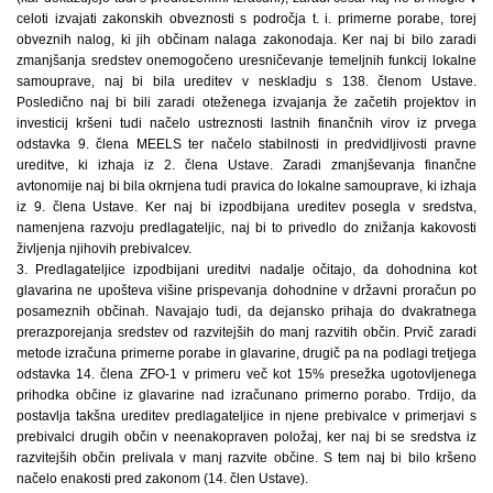
celoti izvajati zakonskih obveznosti s področja t. i. primerne porabe, torej
obveznih nalog, ki jih občinam nalaga zakonodaja. Ker naj bi bilo zaradi
zmanjšanja sredstev onemogočeno uresničevanje temeljnih funkcij lokalne
samouprave, naj bi bila ureditev v neskladju s 138. členom Ustave.
Posledično naj bi bili zaradi oteženega izvajanja že začetih projektov in
investicij kršeni tudi načelo ustreznosti lastnih finančnih virov iz prvega
odstavka 9. člena MEELS ter načelo stabilnosti in predvidljivosti pravne
ureditve, ki izhaja iz 2. člena Ustave. Zaradi zmanjševanja finančne
avtonomije naj bi bila okrnjena tudi pravica do lokalne samouprave, ki izhaja
iz 9. člena Ustave. Ker naj bi izpodbijana ureditev posegla v sredstva,
namenjena razvoju predlagateljic, naj bi to privedlo do znižanja kakovosti
življenja njihovih prebivalcev.
3. Predlagateljice izpodbijani ureditvi nadalje očitajo, da dohodnina kot
glavarina ne upošteva višine prispevanja dohodnine v državni proračun po
posameznih občinah. Navajajo tudi, da dejansko prihaja do dvakratnega
prerazporejanja sredstev od razvitejših do manj razvitih občin. Prvič zaradi
metode izračuna primerne porabe in glavarine, drugič pa na podlagi tretjega
odstavka 14. člena ZFO-1 v primeru več kot 15% presežka ugotovljenega
prihodka občine iz glavarine nad izračunano primerno porabo. Trdijo, da
postavlja takšna ureditev predlagateljice in njene prebivalce v primerjavi s
prebivalci drugih občin v neenakopraven položaj, ker naj bi se sredstva iz
razvitejših občin prelivala v manj razvite občine. S tem naj bi bilo kršeno
načelo enakosti pred zakonom (14. člen Ustave).