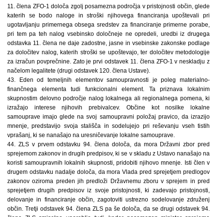
11. člena ZFO-1 določa zgolj posamezna področja v pristojnosti občin, glede
katerih se bodo naloge in stroški njihovega financiranja upoštevali pri
ugotavljanju primernega obsega sredstev za financiranje primerne porabe,
pri tem pa teh nalog vsebinsko določneje ne opredeli, uredbi iz drugega
odstavka 11. člena ne daje zadostne, jasne in vsebinske zakonske podlage
za določitev nalog, katerih stroški se upoštevajo, ter določitev metodologije
za izračun povprečnine. Zato je prvi odstavek 11. člena ZFO-1 v neskladju z
načelom legalitete (drugi odstavek 120. člena Ustave).
43. Eden od temeljnih elementov samoupravnosti je poleg materialno-
finančnega elementa tudi funkcionalni element. Ta priznava lokalnim
skupnostim delovno področje nalog lokalnega ali regionalnega pomena, ki
izražajo interese njihovih prebivalcev. Občine kot nosilke lokalne
samouprave imajo glede na svoj samoupravni položaj pravico, da izrazijo
mnenje, predstavijo svoja stališča in sodelujejo pri reševanju vseh tistih
vprašanj, ki se nanašajo na uresničevanje lokalne samouprave.
44. ZLS v prvem odstavku 94. člena določa, da mora Državni zbor pred
sprejemom zakonov in drugih predpisov, ki se v skladu z Ustavo nanašajo na
koristi samoupravnih lokalnih skupnosti, pridobiti njihovo mnenje. Isti člen v
drugem odstavku nadalje določa, da mora Vlada pred sprejetjem predlogov
zakonov oziroma preden jih predloži Državnemu zboru v sprejem in pred
sprejetjem drugih predpisov iz svoje pristojnosti, ki zadevajo pristojnosti,
delovanje in financiranje občin, zagotoviti ustrezno sodelovanje združenj
občin. Tretji odstavek 94. člena ZLS pa še določa, da se drugi odstavek 94.