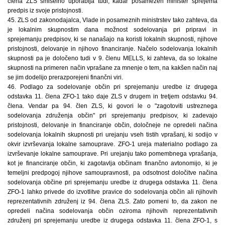
člena ZLS smiselno uporablja tudi, kadar posamezen minister sprejema
predpis iz svoje pristojnosti.
45. ZLS od zakonodajalca, Vlade in posameznih ministrstev tako zahteva, da
je lokalnim skupnostim dana možnost sodelovanja pri pripravi in
sprejemanju predpisov, ki se nanašajo na koristi lokalnih skupnosti, njihove
pristojnosti, delovanje in njihovo financiranje. Načelo sodelovanja lokalnih
skupnosti pa je določeno tudi v 9. členu MELLS, ki zahteva, da so lokalne
skupnosti na primeren način vprašane za mnenje o tem, na kakšen način naj
se jim dodelijo prerazporejeni finančni viri.
46. Podlago za sodelovanje občin pri sprejemanju uredbe iz drugega
odstavka 11. člena ZFO-1 tako daje ZLS v drugem in tretjem odstavku 94.
člena. Vendar pa 94. člen ZLS, ki govori le o "zagotoviti ustreznega
sodelovanja združenja občin" pri sprejemanju predpisov, ki zadevajo
pristojnosti, delovanje in financiranje občin, določneje ne opredeli načina
sodelovanja lokalnih skupnosti pri urejanju vseh tistih vprašanj, ki sodijo v
okvir izvrševanja lokalne samouprave. ZFO-1 ureja materialno podlago za
izvrševanje lokalne samouprave. Pri urejanju tako pomembnega vprašanja,
kot je financiranje občin, ki zagotavlja občinam finančno avtonomijo, ki je
temeljni predpogoj njihove samoupravnosti, pa odsotnost določitve načina
sodelovanja občine pri sprejemanju uredbe iz drugega odstavka 11. člena
ZFO-1 lahko privede do izvotlitve pravice do sodelovanja občin ali njihovih
reprezentativnih združenj iz 94. člena ZLS. Zato pomeni to, da zakon ne
opredeli načina sodelovanja občin oziroma njihovih reprezentativnih
združenj pri sprejemanju uredbe iz drugega odstavka 11. člena ZFO-1, s