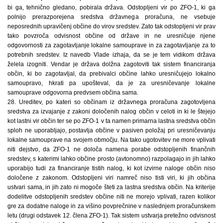
bi ga, tehnično gledano, pobirala država. Odstopljeni vir po ZFO-1, ki ga
polnijo prerazporejena sredstva državnega proračuna, ne vsebuje
neposrednih upravičenj občine do virov sredstev. Zato tak odstopljeni vir prav
tako povzroča odvisnost občine od države in ne uresničuje njene
odgovornosti za zagotavljanje lokalne samouprave in za zagotavljanje za to
potrebnih sredstev. Iz navedb Vlade izhaja, da se je tem vidikom država
želela izogniti. Vendar je država dolžna zagotoviti tak sistem financiranja
občin, ki bo zagotavljal, da prebivalci občine lahko uresničujejo lokalno
samoupravo, hkrati pa upošteval, da je za uresničevanje lokalne
samouprave odgovorna predvsem občina sama.
28. Ureditev, po kateri so občinam iz državnega proračuna zagotovljena
sredstva za izvajanje z zakoni določenih nalog občin v celoti in ki le štejejo
kot lastni vir občin ter se po ZFO-1 v ta namen primarna lastna sredstva občin
sploh ne uporabljajo, postavlja občine v pasiven položaj pri uresničevanju
lokalne samouprave na svojem območju. Na tako ugotovitev ne more vplivati
niti dejstvo, da ZFO-1 ne določa namena porabe odstopljenih finančnih
sredstev, s katerimi lahko občine prosto (avtonomno) razpolagajo in jih lahko
uporabijo tudi za financiranje tistih nalog, ki kot izvirne naloge občin niso
določene z zakonom. Odstopljeni viri namreč niso tisti viri, ki jih občina
ustvari sama, in jih zato ni mogoče šteti za lastna sredstva občin. Na kriterije
dodelitve odstopljenih sredstev občine niti ne morejo vplivati, razen kolikor
gre za dodatne naloge in za višino povprečnine v naslednjem proračunskem
letu (drugi odstavek 12. člena ZFO-1). Tak sistem ustvarja pretežno odvisnost