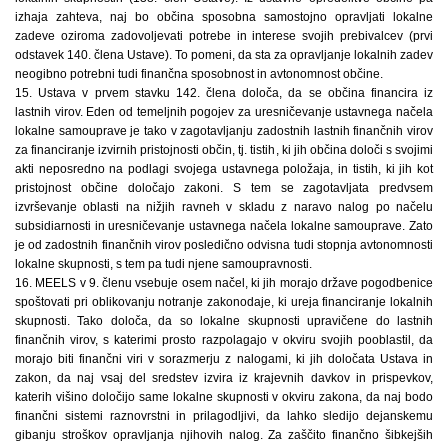
izhaja zahteva, naj bo občina sposobna samostojno opravljati lokalne
zadeve oziroma zadovoljevati potrebe in interese svojih prebivalcev (prvi
odstavek 140. člena Ustave). To pomeni, da sta za opravljanje lokalnih zadev
neogibno potrebni tudi finančna sposobnost in avtonomnost občine.
15. Ustava v prvem stavku 142. člena določa, da se občina financira iz
lastnih virov. Eden od temeljnih pogojev za uresničevanje ustavnega načela
lokalne samouprave je tako v zagotavljanju zadostnih lastnih finančnih virov
za financiranje izvirnih pristojnosti občin, tj. tistih, ki jih občina določi s svojimi
akti neposredno na podlagi svojega ustavnega položaja, in tistih, ki jih kot
pristojnost občine določajo zakoni. S tem se zagotavljata predvsem
izvrševanje oblasti na nižjih ravneh v skladu z naravo nalog po načelu
subsidiarnosti in uresničevanje ustavnega načela lokalne samouprave. Zato
je od zadostnih finančnih virov posledično odvisna tudi stopnja avtonomnosti
lokalne skupnosti, s tem pa tudi njene samoupravnosti.
16. MEELS v 9. členu vsebuje osem načel, ki jih morajo države pogodbenice
spoštovati pri oblikovanju notranje zakonodaje, ki ureja financiranje lokalnih
skupnosti. Tako določa, da so lokalne skupnosti upravičene do lastnih
finančnih virov, s katerimi prosto razpolagajo v okviru svojih pooblastil, da
morajo biti finančni viri v sorazmerju z nalogami, ki jih določata Ustava in
zakon, da naj vsaj del sredstev izvira iz krajevnih davkov in prispevkov,
katerih višino določijo same lokalne skupnosti v okviru zakona, da naj bodo
finančni sistemi raznovrstni in prilagodljivi, da lahko sledijo dejanskemu
gibanju stroškov opravljanja njihovih nalog. Za zaščito finančno šibkejših