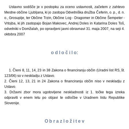
Ustavno sodišče je v postopku za oceno ustavnosti, začetem z zahtevo
Mestne občine Ljubljana, ki jo zastopa Odvetniška družba Čeferin, o. p., d. n.
o., Grosuplje, ter Občine Trzin, Občine Log - Dragomer in Občine Šempeter -
Vrtojba, ki jih zastopajo Bojan Makovec, Andrej Doles in Katarina Doles Toš,
odvetniki v Domžalah, po opravljeni javni obravnavi 31. maja 2007, na seji 4.
oktobra 2007
o d l o č i l o:
1. Členi 8, 11, 14, 23 in 38 Zakona o financiranju občin (Uradni list RS, št.
123/06) so v neskladju z Ustavo.
2. Členi 12, 13, 21 in 24 Zakona o financiranju občin niso v neskladju z
Ustavo.
3. Državni zbor mora ugotovljene neskladnosti iz 1. točke tega izreka
odpraviti v enem letu po objavi te odločbe v Uradnem listu Republike
Slovenije.
O b r a z l o ž i t e v