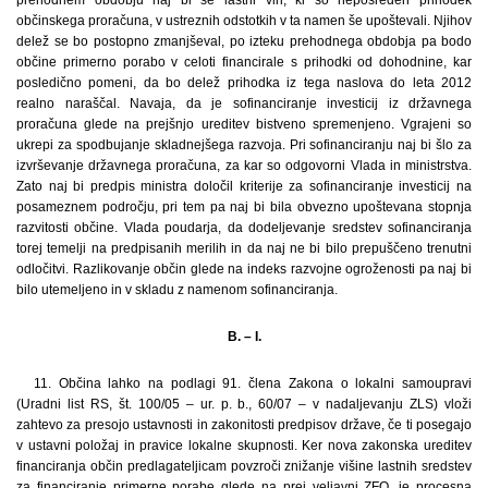
občinskega proračuna, v ustreznih odstotkih v ta namen še upoštevali. Njihov
delež se bo postopno zmanjševal, po izteku prehodnega obdobja pa bodo
občine primerno porabo v celoti financirale s prihodki od dohodnine, kar
posledično pomeni, da bo delež prihodka iz tega naslova do leta 2012
realno naraščal. Navaja, da je sofinanciranje investicij iz državnega
proračuna glede na prejšnjo ureditev bistveno spremenjeno. Vgrajeni so
ukrepi za spodbujanje skladnejšega razvoja. Pri sofinanciranju naj bi šlo za
izvrševanje državnega proračuna, za kar so odgovorni Vlada in ministrstva.
Zato naj bi predpis ministra določil kriterije za sofinanciranje investicij na
posameznem področju, pri tem pa naj bi bila obvezno upoštevana stopnja
razvitosti občine. Vlada poudarja, da dodeljevanje sredstev sofinanciranja
torej temelji na predpisanih merilih in da naj ne bi bilo prepuščeno trenutni
odločitvi. Razlikovanje občin glede na indeks razvojne ogroženosti pa naj bi
bilo utemeljeno in v skladu z namenom sofinanciranja.
B. – I.
11. Občina lahko na podlagi 91. člena Zakona o lokalni samoupravi
(Uradni list RS, št. 100/05 – ur. p. b., 60/07 – v nadaljevanju ZLS) vloži
zahtevo za presojo ustavnosti in zakonitosti predpisov države, če ti posegajo
v ustavni položaj in pravice lokalne skupnosti. Ker nova zakonska ureditev
financiranja občin predlagateljicam povzroči znižanje višine lastnih sredstev
za financiranje primerne porabe glede na prej veljavni ZFO, je procesna