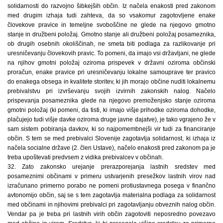
solidarnosti do razvojno šibkejših občin. Iz načela enakosti pred zakonom
med drugim izhaja tudi zahteva, da so vsakomur zagotovljene enake
človekove pravice in temeljne svoboščine ne glede na njegovo gmotno
stanje in družbeni položaj. Gmotno stanje ali družbeni položaj posameznika,
ob drugih osebnih okoliščinah, ne smeta biti podlaga za razlikovanje pri
uresničevanju človekovih pravic. To pomeni, da imajo vsi državljani, ne glede
na njihov gmotni položaj oziroma prispevek v državni oziroma občinski
proračun, enake pravice pri uresničevanju lokalne samouprave ter pravico
do enakega obsega in kvalitete storitev, ki jih morajo občine nuditi lokalnemu
prebivalstvu pri izvrševanju svojih izvirnih zakonskih nalog. Načelo
prispevanja posameznika glede na njegovo premoženjsko stanje oziroma
gmotni položaj (ki pomeni, da tisti, ki imajo višje prihodke oziroma dohodke,
plačujejo tudi višje davke oziroma druge javne dajatve), je tako vgrajeno že v
sam sistem pobiranja davkov, ki so najpomembnejši vir tudi za financiranje
občin. S tem se med prebivalci Slovenije zagotavlja solidarnost, ki izhaja iz
načela socialne države (2. člen Ustave), načelo enakosti pred zakonom pa je
treba upoštevati predvsem z vidika prebivalcev v občinah.
32. Zato zakonsko urejanje prerazporejanja lastnih sredstev med
posameznimi občinami v primeru ustvarjenih presežkov lastnih virov nad
izračunano primerno porabo ne pomeni protiustavnega posega v finančno
avtonomijo občin, saj se s tem zagotavlja materialna podlaga za solidarnost
med občinami in njihovimi prebivalci pri zagotavljanju obveznih nalog občin.
Vendar pa je treba pri lastnih virih občin zagotoviti neposredno povezavo