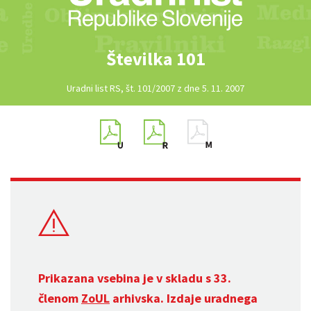
Številka 101
Uradni list RS, št. 101/2007 z dne 5. 11. 2007
Prikazana vsebina je v skladu s 33.
členom
ZoUL
arhivska. Izdaje uradnega