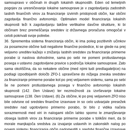
samoupravo v občinah in drugih lokalnih skupnostih. Eden od temeljnih
pogojev za uresničevanje lokalne samouprave je v zagotavljanju zadostnih
lastnih finančnih virov za financiranje izvirnih pristojnosti občin, kar občini
zagotavlja finančno avtonomijo. Optimalen model financiranja lokalnih
skupnosti teži k zagotavljanju takšne vertikalne davčne strukture, ki bi
občinam brez premeščanja sredstev iz državnega proračuna omogočal v
celoti pokrivati svoje potrebe.
36. Sprememba sistema financiranja občin, ki ima poleg pozitivnih učinkov
za posamezne občine tudi negativne finančne posledice, ki se glede na prej
veljavno ureditev kažejo v znižanju lastnih sredstev za financiranje primerne
porabe iz naslova dohodnine, sama po sebi ne pomeni protiustavnega
posega v ustavno zagotovljene pravice s področja lokalne samouprave. Zato
sama okoliščina, da so nekatere občine (med njimi tudi predlagateljice) na
podlagi izpodbijanih določb ZFO-1 upravičene do nižjega zneska sredstev
za financiranje primerne porabe kot po prej veljavnem sistemu, sama po sebi
še ne pomeni protiustavnega posega v finančno avtonomijo lokalnih
skupnosti (142. člen Ustave) ter nezmožnosti za izvrševanje lokalne
samouprave (138. člen Ustave). (6) Za občine, ki po prej veljavnem ZFO niso
bile odvisne od sredstev finančne izravnave in so celo ustvarjale presežek
sredstev nad ugotovljeno primerno porabo, bi bilo z vidika načela
sorazmernosti med viri in nalogami občin lahko sporno le zmanjševanje
obsega lastnih virov za financiranje primerne porabe v tolikšni meri, da bi
morale manjkajoča sredstva za izvajanje ustavnih in zakonskih nalog po
novem sistemu financiranja občin nadomestiti s sredstvi finančne izravnave