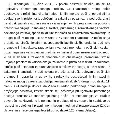
39. Izpodbijani 11. člen ZFO-1 v prvem odstavku določa, da se za
ugotovitev primernega obsega sredstev za financiranje nalog občin
upoštevajo stroški financiranja nalog, ki jih morajo občine opravljati na
podlagi svojih pristojnosti, določenih z zakoni za posamezna področja, zlasti
pa stroški javnih služb in stroški za izvajanje javnih programov na področju
predšolske vzgoje, osnovnega šolstva, primarnega zdravstvenega varstva,
socialnega varstva, športa in kulture ter plačil za zdravstveno zavarovanje in
drugih plačil v obsegu, ki se v skladu z zakonom financirajo iz občinskega
proračuna; stroški lokalnih gospodarskih javnih služb, urejanja občinske
prometne infrastrukture, zagotavljanja varnosti prometa na občinskih cestah,
požarnega varstva in varstva pred naravnimi in drugimi nesrečami v obsegu,
ki se v skladu z zakonom financirajo iz občinskega proračuna; stroški
urejanja prostora in varstva okolja, za katero je pristojna v skladu z zakonom;
stroški plačil stanarin in stanovanjskih stroškov v obsegu, ki se v skladu z
zakonom financirajo iz občinskega proračuna; stroški delovanja občinskih
organov in opravljanja upravnih, strokovnih, pospeševalnih in razvojnih
nalog ter nalog v zvezi z zagotavljanjem javnih služb. V drugem odstavku 11.
člen ZFO-1 nadalje določa, da Vlada z uredbo podrobneje določi naloge iz
prejšnjega odstavka, katerih stroški se upoštevajo pri ugotovitvi primernega
obsega sredstev za financiranje nalog občin, ter metodologijo za izračun
povprečnine. Navedeno je po mnenju predlagateljic v nasprotju z zahtevo po
jasnosti in določnosti pravnih norm kot enim od načel pravne države (2. člen
Ustave) in z načelom legalitete (drugi odstavek 120. člena Ustave).