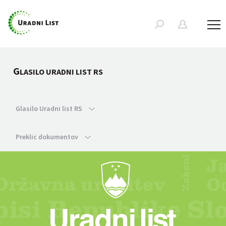
G
LASILO URADNI LIST RS
Glasilo Uradni list RS
Preklic dokumentov