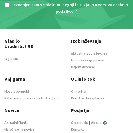
Seznanjen sem s
Splošnimi pogoji
in z
Izjavo o varstvu osebnih
podatkov
. *
Glasilo
Izobraževanja
Uradni list RS
Aktualna izobraževanja
O glasilu
Izobraževanja po meri
Najem dvorane
Knjigarna
UL info tok
Novo v ponudbi
O storitvi
Kako nakupovati v spletni knjigarni
Preizkusi brezplačno
Novice
Podjetje
|
Aktualni članki
O podjetju
About
Naroči se na novice
Kontakt