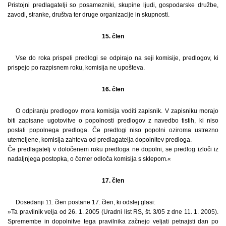
Pristojni predlagatelji so posamezniki, skupine ljudi, gospodarske družbe,
zavodi, stranke, društva ter druge organizacije in skupnosti.
15. člen
Vse do roka prispeli predlogi se odpirajo na seji komisije, predlogov, ki
prispejo po razpisnem roku, komisija ne upošteva.
16. člen
O odpiranju predlogov mora komisija voditi zapisnik. V zapisniku morajo
biti zapisane ugotovitve o popolnosti predlogov z navedbo tistih, ki niso
poslali popolnega predloga. Če predlogi niso popolni oziroma ustrezno
utemeljene, komisija zahteva od predlagatelja dopolnitev predloga.
Če predlagatelj v določenem roku predloga ne dopolni, se predlog izloči iz
nadaljnjega postopka, o čemer odloča komisija s sklepom.«
17. člen
Dosedanji 11. člen postane 17. člen, ki odslej glasi:
»Ta pravilnik velja od 26. 1. 2005 (Uradni list RS, št. 3/05 z dne 11. 1. 2005).
Spremembe in dopolnitve tega pravilnika začnejo veljati petnajsti dan po