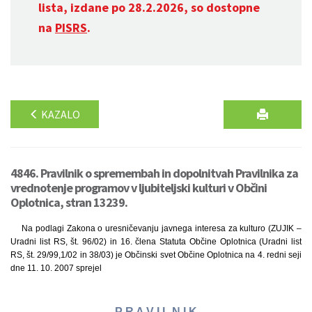
lista, izdane po 28.2.2026, so dostopne
na
PISRS
.
KAZALO
4846. Pravilnik o spremembah in dopolnitvah Pravilnika za
vrednotenje programov v ljubiteljski kulturi v Občini
Oplotnica, stran 13239.
Na podlagi Zakona o uresničevanju javnega interesa za kulturo (ZUJIK –
Uradni list RS, št. 96/02) in 16. člena Statuta Občine Oplotnica (Uradni list
RS, št. 29/99,1/02 in 38/03) je Občinski svet Občine Oplotnica na 4. redni seji
dne 11. 10. 2007 sprejel
P R A V I L N I K