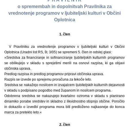
o spremembah in dopolnitvah Pravilnika za
vrednotenje programov v ljubiteljski kulturi v Občini
Oplotnica
1. člen
V Pravilniku za vrednotenje programov v ljubiteljski kulturi v Občini
Oplotnica (Uradni list RS, št. 3/05) se spremeni 5. člen in odslej glasi:
»Sredstva za financiranje in sofinanciranje ljubiteljskih kulturnih programov
se oblikujejo v skladu s sprejetimi merili na osnovi razpisa, ki ga objavi
občinska uprava.
Predlog razpisa in predlog programov pripravi občinska uprava.
Razpis se izvede po sprejemu proračuna za tekoče leto.
Sredstva se nakažejo nosilcem in izvajalcem ljubiteljskih kulturnih dejavnosti
v skladu s podpisano pogodbo med županom in nosilcem programa.
Odobrena sredstva se nakazujejo kvartalno oziroma v skladu s planirano
dinamiko porabe sredstev in skladno z likvidnostno stopnjo občine. Poročilo
in dokazilo o izvedbi programa mora biti predloženo najkasneje do konca
marca za preteklo leto.«
2. člen