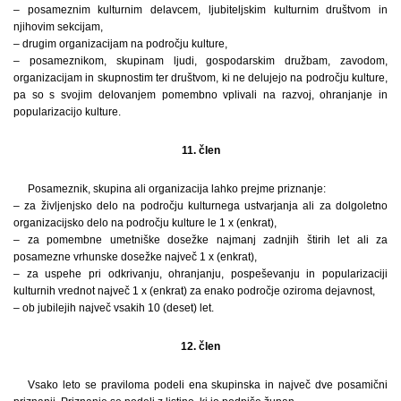
– posameznim kulturnim delavcem, ljubiteljskim kulturnim društvom in
njihovim sekcijam,
– drugim organizacijam na področju kulture,
– posameznikom, skupinam ljudi, gospodarskim družbam, zavodom,
organizacijam in skupnostim ter društvom, ki ne delujejo na področju kulture,
pa so s svojim delovanjem pomembno vplivali na razvoj, ohranjanje in
popularizacijo kulture.
11. člen
Posameznik, skupina ali organizacija lahko prejme priznanje:
– za življenjsko delo na področju kulturnega ustvarjanja ali za dolgoletno
organizacijsko delo na področju kulture le 1 x (enkrat),
– za pomembne umetniške dosežke najmanj zadnjih štirih let ali za
posamezne vrhunske dosežke največ 1 x (enkrat),
– za uspehe pri odkrivanju, ohranjanju, pospeševanju in popularizaciji
kulturnih vrednot največ 1 x (enkrat) za enako področje oziroma dejavnost,
– ob jubilejih največ vsakih 10 (deset) let.
12. člen
Vsako leto se praviloma podeli ena skupinska in največ dve posamični