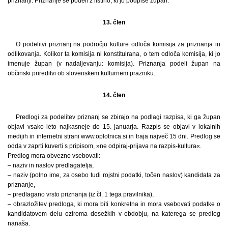
priznanji. Priznanje se podeli z listino, ki jo podpiše župan.
13. člen
O podelitvi priznanj na področju kulture odloča komisija za priznanja in
odlikovanja. Kolikor ta komisija ni konstituirana, o tem odloča komisija, ki jo
imenuje župan (v nadaljevanju: komisija). Priznanja podeli župan na
občinski prireditvi ob slovenskem kulturnem prazniku.
14. člen
Predlogi za podelitev priznanj se zbirajo na podlagi razpisa, ki ga župan
objavi vsako leto najkasneje do 15. januarja. Razpis se objavi v lokalnih
medijih in internetni strani www.oplotnica.si in traja največ 15 dni. Predlog se
odda v zaprti kuverti s pripisom, »ne odpiraj-prijava na razpis-kultura«.
Predlog mora obvezno vsebovati:
– naziv in naslov predlagatelja,
– naziv (polno ime, za osebo tudi rojstni podatki, točen naslov) kandidata za
priznanje,
– predlagano vrsto priznanja (iz čl. 1 tega pravilnika),
– obrazložitev predloga, ki mora biti konkretna in mora vsebovati podatke o
kandidatovem delu oziroma dosežkih v obdobju, na katerega se predlog
nanaša.