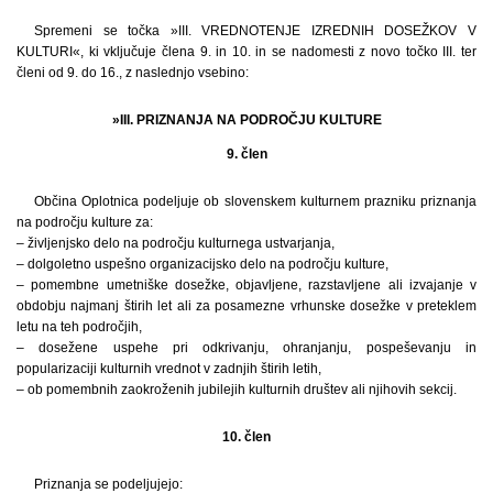
Spremeni se točka »III. VREDNOTENJE IZREDNIH DOSEŽKOV V
KULTURI«, ki vključuje člena 9. in 10. in se nadomesti z novo točko III. ter
členi od 9. do 16., z naslednjo vsebino:
»III. PRIZNANJA NA PODROČJU KULTURE
9. člen
Občina Oplotnica podeljuje ob slovenskem kulturnem prazniku priznanja
na področju kulture za:
– življenjsko delo na področju kulturnega ustvarjanja,
– dolgoletno uspešno organizacijsko delo na področju kulture,
– pomembne umetniške dosežke, objavljene, razstavljene ali izvajanje v
obdobju najmanj štirih let ali za posamezne vrhunske dosežke v preteklem
letu na teh področjih,
– dosežene uspehe pri odkrivanju, ohranjanju, pospeševanju in
popularizaciji kulturnih vrednot v zadnjih štirih letih,
– ob pomembnih zaokroženih jubilejih kulturnih društev ali njihovih sekcij.
10. člen
Priznanja se podeljujejo: