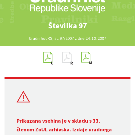
Številka 97
Uradni list RS, št. 97/2007 z dne 24. 10. 2007
Prikazana vsebina je v skladu s 33.
členom
ZoUL
arhivska. Izdaje uradnega