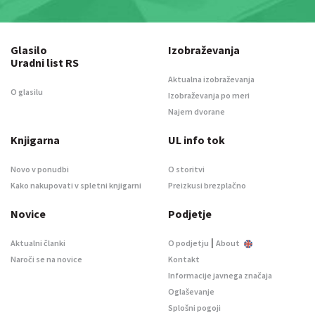
Glasilo
Izobraževanja
Uradni list RS
Aktualna izobraževanja
O glasilu
Izobraževanja po meri
Najem dvorane
Knjigarna
UL info tok
Novo v ponudbi
O storitvi
Kako nakupovati v spletni knjigarni
Preizkusi brezplačno
Novice
Podjetje
|
Aktualni članki
O podjetju
About
Naroči se na novice
Kontakt
Informacije javnega značaja
Oglaševanje
Splošni pogoji