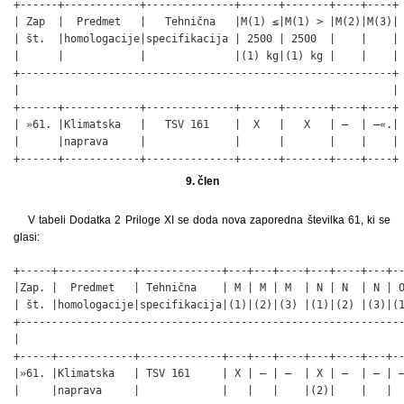
+------+------------+--------------+------+-------+----+----+

| Zap  |  Predmet   |   Tehnična   |M(1) ≤|M(1) > |M(2)|M(3)|

| št.  |homologacije|specifikacija | 2500 | 2500  |    |    |

|      |            |              |(1) kg|(1) kg |    |    |

+-----------------------------------------------------------+

|                                                           |

+------+------------+--------------+------+-------+----+----+

| »61. |Klimatska   |   TSV 161    |  X   |   X   | –  | –«.|

|      |naprava     |              |      |       |    |    |

+------+------------+--------------+------+-------+----+----+
9. člen
V tabeli Dodatka 2 Priloge XI se doda nova zaporedna številka 61, ki se
glasi:
+-----+------------+-------------+---+---+----+---+----+---+--
|Zap. |  Predmet   | Tehnična    | M | M | M  | N | N  | N | O
| št. |homologacije|specifikacija|(1)|(2)|(3) |(1)|(2) |(3)|(1
+-------------------------------------------------------------
|                                                             
+-----+------------+-------------+---+---+----+---+----+---+--
|»61. |Klimatska   | TSV 161     | X | – | –  | X | –  | – | –
|     |naprava     |             |   |   |    |(2)|    |   |  