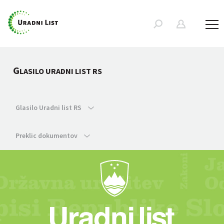
G
LASILO URADNI LIST RS
Glasilo Uradni list RS
Preklic dokumentov