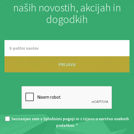
naših novostih, akcijah in
dogodkih
PRIJAVA
Seznanjen sem s
Splošnimi pogoji
in z
Izjavo o varstvu osebnih
podatkov
. *