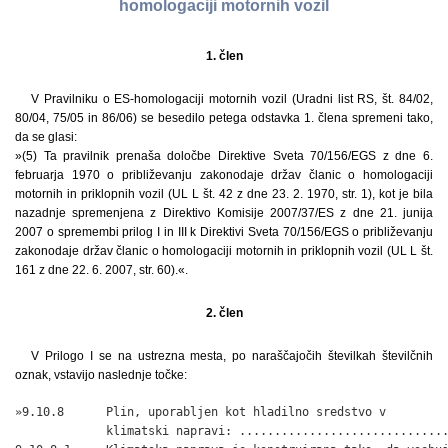
homologaciji motornih vozil
1. člen
V Pravilniku o ES-homologaciji motornih vozil (Uradni list RS, št. 84/02,
80/04, 75/05 in 86/06) se besedilo petega odstavka 1. člena spremeni tako,
da se glasi:
»(5) Ta pravilnik prenaša določbe Direktive Sveta 70/156/EGS z dne 6.
februarja 1970 o približevanju zakonodaje držav članic o homologaciji
motornih in priklopnih vozil (UL L št. 42 z dne 23. 2. 1970, str. 1), kot je bila
nazadnje spremenjena z Direktivo Komisije 2007/37/ES z dne 21. junija
2007 o spremembi prilog I in III k Direktivi Sveta 70/156/EGS o približevanju
zakonodaje držav članic o homologaciji motornih in priklopnih vozil (UL L št.
161 z dne 22. 6. 2007, str. 60).«.
2. člen
V Prilogo I se na ustrezna mesta, po naraščajočih številkah številčnih
oznak, vstavijo naslednje točke:
»9.10.8      Plin, uporabljen kot hladilno sredstvo v

             klimatski napravi: ..............................