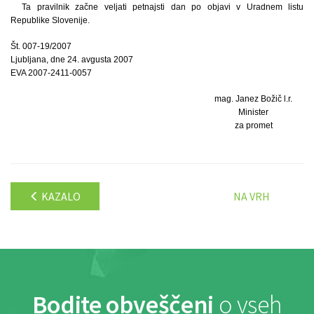
Ta pravilnik začne veljati petnajsti dan po objavi v Uradnem listu
Republike Slovenije.
Št. 007-19/2007
Ljubljana, dne 24. avgusta 2007
EVA 2007-2411-0057
mag. Janez Božič l.r.
Minister
za promet
KAZALO
NA VRH
Bodite obveščeni
o vseh