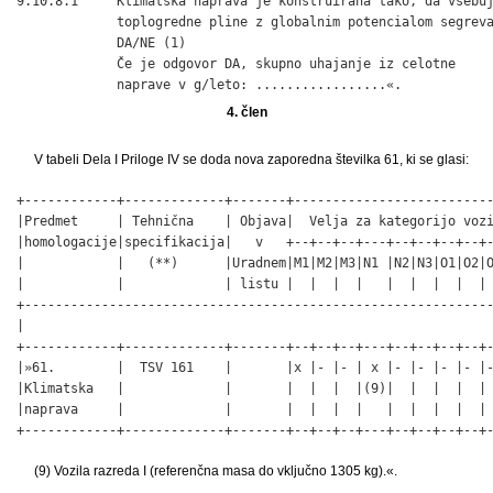
9.10.8.1     Klimatska naprava je konstruirana tako, da vsebuj
             toplogredne pline z globalnim potencialom segreva
             DA/NE (1)

             Če je odgovor DA, skupno uhajanje iz celotne

             naprave v g/leto: .................«.
4. člen
V tabeli Dela I Priloge IV se doda nova zaporedna številka 61, ki se glasi:
+------------+-------------+-------+--------------------------
|Predmet     | Tehnična    | Objava|  Velja za kategorijo vozi
|homologacije|specifikacija|   v   +--+--+--+---+--+--+--+--+-
|            |   (**)      |Uradnem|M1|M2|M3|N1 |N2|N3|O1|O2|O
|            |             | listu |  |  |  |   |  |  |  |  | 
+-------------------------------------------------------------
|                                                             
+------------+-------------+-------+--+--+--+---+--+--+--+--+-
|»61.        |  TSV 161    |       |x |- |- | x |- |- |- |- |-
|Klimatska   |             |       |  |  |  |(9)|  |  |  |  | 
|naprava     |             |       |  |  |  |   |  |  |  |  | 
+------------+-------------+-------+--+--+--+---+--+--+--+--+
(9) Vozila razreda I (referenčna masa do vključno 1305 kg).«.