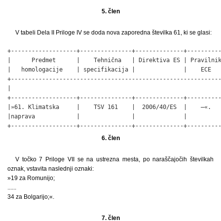
5. člen
V tabeli Dela II Priloge IV se doda nova zaporedna številka 61, ki se glasi:
+-------------------+---------------+--------------+----------
|      Predmet      |    Tehnična   | Direktiva ES | Pravilnik
|   homologacije    | specifikacija |              |    ECE   
+-------------------------------------------------------------
|                                                             
+-------------------+---------------+--------------+----------
|»61. Klimatska     |    TSV 161    |  2006/40/ES  |    –«.   
|naprava            |               |              |          
+-------------------+---------------+--------------+---------
6. člen
V točko 7 Priloge VII se na ustrezna mesta, po naraščajočih številkah
oznak, vstavita naslednji oznaki:
»19 za Romunijo;
......
34 za Bolgarijo;«.
7. člen