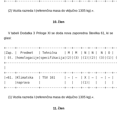
+-----+------------+-------------+---+---+----+---+----+---+-
(2) Vozila razreda I (referenčna masa do vključno 1305 kg).«.
10. člen
V tabeli Dodatka 3 Priloge XI se doda nova zaporedna številka 61, ki se
glasi:
+-----+------------+-------------+---+----+---+---+----+---+--
|Zap. |  Predmet   | Tehnična    | M | M  | N | N |  N | O |  
| št. |homologacije|specifikacija|(2)|(3) |(1)|(2)| (3)|(1)| (
+-------------------------------------------------------------
|                                                             
+-----+------------+-------------+---+----+---+---+----+---+--
|»61. |Klimatska   | TSV 161     | – | –  | X | – |  – | – |  
|     |naprava     |             |   |    |(1)|   |    |   |  
+-----+------------+-------------+---+----+---+---+----+---+-
(1) Vozila razreda I (referenčna masa do vključno 1305 kg).«.
11. člen