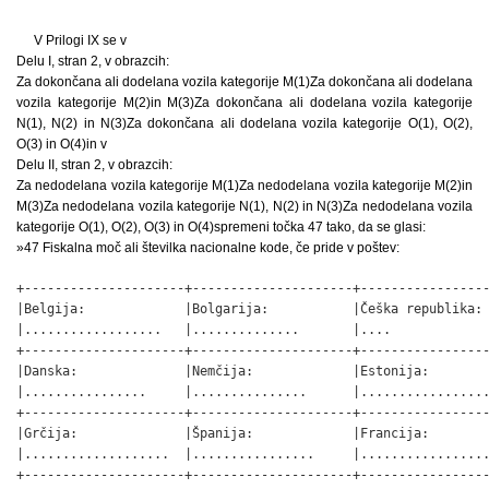
V Prilogi IX se v
Delu I, stran 2, v obrazcih:
Za dokončana ali dodelana vozila kategorije M(1)Za dokončana ali dodelana
vozila kategorije M(2)in M(3)Za dokončana ali dodelana vozila kategorije
N(1), N(2) in N(3)Za dokončana ali dodelana vozila kategorije O(1), O(2),
O(3) in O(4)in v
Delu II, stran 2, v obrazcih:
Za nedodelana vozila kategorije M(1)Za nedodelana vozila kategorije M(2)in
M(3)Za nedodelana vozila kategorije N(1), N(2) in N(3)Za nedodelana vozila
kategorije O(1), O(2), O(3) in O(4)spremeni točka 47 tako, da se glasi:
»47 Fiskalna moč ali številka nacionalne kode, če pride v poštev:
+---------------------+---------------------+-----------------
|Belgija:             |Bolgarija:           |Češka republika: 
|..................   |..............       |....             
+---------------------+---------------------+-----------------
|Danska:              |Nemčija:             |Estonija:        
|................     |...............      |.................
+---------------------+---------------------+-----------------
|Grčija:              |Španija:             |Francija:        
|...................  |................     |.................
+---------------------+---------------------+-----------------