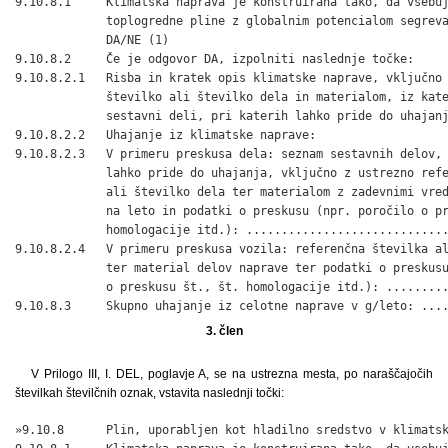
9.10.8.1     Klimatska naprava je konstruirana tako, da vsebuj
             toplogredne pline z globalnim potencialom segreva
             DA/NE (1)

9.10.8.2     Če je odgovor DA, izpolniti naslednje točke:

9.10.8.2.1   Risba in kratek opis klimatske naprave, vključno 
             številko ali številko dela in materialom, iz kate
             sestavni deli, pri katerih lahko pride do uhajanj
9.10.8.2.2   Uhajanje iz klimatske naprave:

9.10.8.2.3   V primeru preskusa dela: seznam sestavnih delov, 
             lahko pride do uhajanja, vključno z ustrezno refe
             ali številko dela ter materialom z zadevnimi vred
             na leto in podatki o preskusu (npr. poročilo o pr
             homologacije itd.): .............................
9.10.8.2.4   V primeru preskusa vozila: referenčna številka al
             ter material delov naprave ter podatki o preskusu
             o preskusu št., št. homologacije itd.): .........
9.10.8.3     Skupno uhajanje iz celotne naprave v g/leto: ...
3. člen
V Prilogo III, I. DEL, poglavje A, se na ustrezna mesta, po naraščajočih
številkah številčnih oznak, vstavita naslednji točki:
»9.10.8      Plin, uporabljen kot hladilno sredstvo v klimatsk