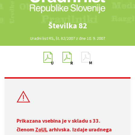
Številka 82
Uradni list RS, št. 82/2007 z dne 10. 9. 2007
Prikazana vsebina je v skladu s 33.
členom
ZoUL
arhivska. Izdaje uradnega