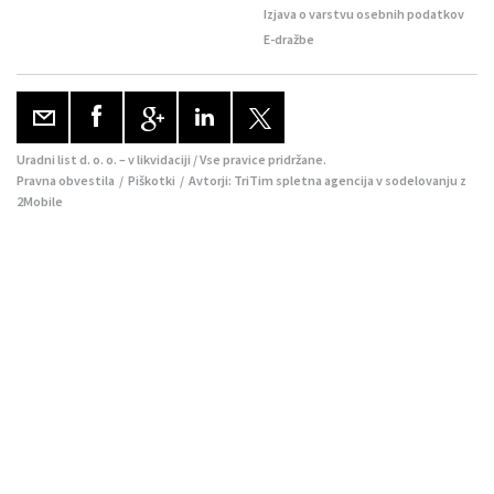
Izjava o varstvu osebnih podatkov
E-dražbe
Uradni list d. o. o. – v likvidaciji / Vse pravice pridržane.
Pravna obvestila
/
Piškotki
/ Avtorji:
TriTim spletna agencija
v sodelovanju z
2Mobile