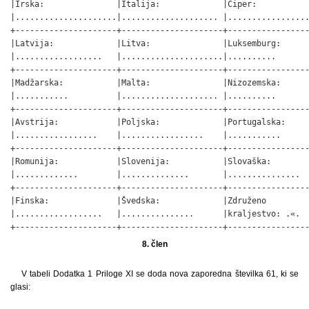
|Irska:               |Italija:             |Ciper:           
|.....................|.................... |.................
+---------------------+---------------------+-----------------
|Latvija:             |Litva:               |Luksemburg:      
|..................   |.....................|..........       
+---------------------+---------------------+-----------------
|Madžarska:           |Malta:               |Nizozemska:      
|...........          |.................... |..........       
+---------------------+---------------------+-----------------
|Avstrija:            |Poljska:             |Portugalska:     
|.................    |.................    |...........      
+---------------------+---------------------+-----------------
|Romunija:            |Slovenija:           |Slovaška:        
|.............        |..............       |...............  
+---------------------+---------------------+-----------------
|Finska:              |Švedska:             |Združeno         
|..................   |...............      |kraljestvo: .«.  
+---------------------+---------------------+----------------
8. člen
V tabeli Dodatka 1 Priloge XI se doda nova zaporedna številka 61, ki se
glasi: