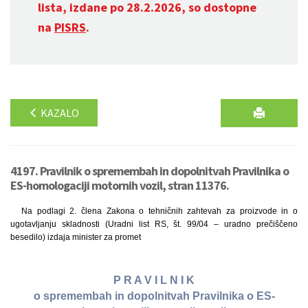
lista, izdane po 28.2.2026, so dostopne
na
PISRS
.
KAZALO
4197. Pravilnik o spremembah in dopolnitvah Pravilnika o
ES-homologaciji motornih vozil, stran 11376.
Na podlagi 2. člena Zakona o tehničnih zahtevah za proizvode in o
ugotavljanju skladnosti (Uradni list RS, št. 99/04 – uradno prečiščeno
besedilo) izdaja minister za promet
P R A V I L N I K
o spremembah in dopolnitvah Pravilnika o ES-