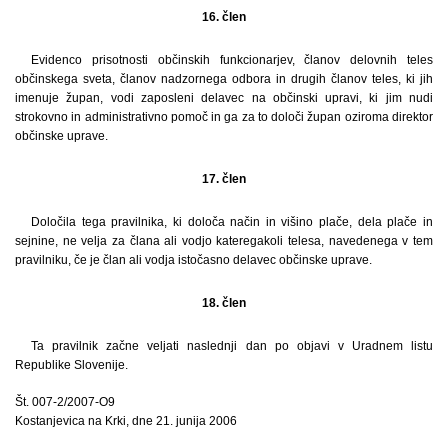
16. člen
Evidenco prisotnosti občinskih funkcionarjev, članov delovnih teles
občinskega sveta, članov nadzornega odbora in drugih članov teles, ki jih
imenuje župan, vodi zaposleni delavec na občinski upravi, ki jim nudi
strokovno in administrativno pomoč in ga za to določi župan oziroma direktor
občinske uprave.
17. člen
Določila tega pravilnika, ki določa način in višino plače, dela plače in
sejnine, ne velja za člana ali vodjo kateregakoli telesa, navedenega v tem
pravilniku, če je član ali vodja istočasno delavec občinske uprave.
18. člen
Ta pravilnik začne veljati naslednji dan po objavi v Uradnem listu
Republike Slovenije.
Št. 007-2/2007-O9
Kostanjevica na Krki, dne 21. junija 2006