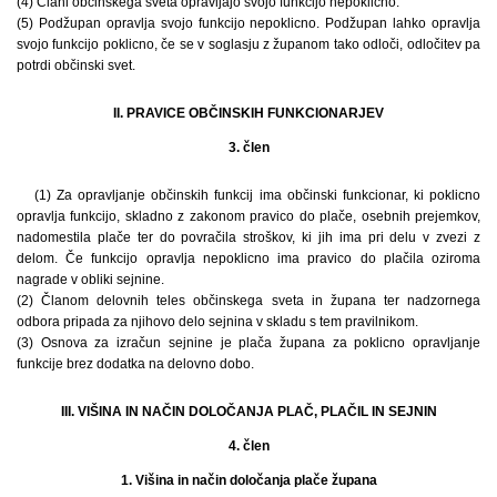
(4) Člani občinskega sveta opravljajo svojo funkcijo nepoklicno.
(5) Podžupan opravlja svojo funkcijo nepoklicno. Podžupan lahko opravlja
svojo funkcijo poklicno, če se v soglasju z županom tako odloči, odločitev pa
potrdi občinski svet.
II. PRAVICE OBČINSKIH FUNKCIONARJEV
3. člen
(1) Za opravljanje občinskih funkcij ima občinski funkcionar, ki poklicno
opravlja funkcijo, skladno z zakonom pravico do plače, osebnih prejemkov,
nadomestila plače ter do povračila stroškov, ki jih ima pri delu v zvezi z
delom. Če funkcijo opravlja nepoklicno ima pravico do plačila oziroma
nagrade v obliki sejnine.
(2) Članom delovnih teles občinskega sveta in župana ter nadzornega
odbora pripada za njihovo delo sejnina v skladu s tem pravilnikom.
(3) Osnova za izračun sejnine je plača župana za poklicno opravljanje
funkcije brez dodatka na delovno dobo.
III. VIŠINA IN NAČIN DOLOČANJA PLAČ, PLAČIL IN SEJNIN
4. člen
1. Višina in način določanja plače župana