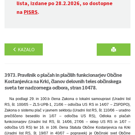
lista, izdane po 28.2.2026, so dostopne
na
PISRS
.
KAZALO
3973. Pravilnik o plačah in plačilih funkcionarjev Občine
Kostanjevica na Krki, članov delovnih teles občinskega
sveta ter nadzornega odbora, stran 10478.
Na podlagi 29. in 100.b člena Zakona o lokalni samoupravi (Uradni list
RS, št. 100/05 – ZLS-UPB-1, 21/06 – odločba US RS in 14/07 – ZSPDPO),
Zakona o sistemu plač v javnem sektorju (Uradni list RS, št. 110/06 – uradno
prečiščeno besedilo in 1/07 – odločba US RS), Odloka o plačah
funkcionarjev (Uradni list RS, št. 14/06, 27/06 – sklep US RS in 1/07 –
odločba US RS) ter 16. in 106. člena Statuta Občine Kostanjevica na Krki
(Uradni list RS, št. 19/07 in 40/07 – popravek) je Občinski svet Občine