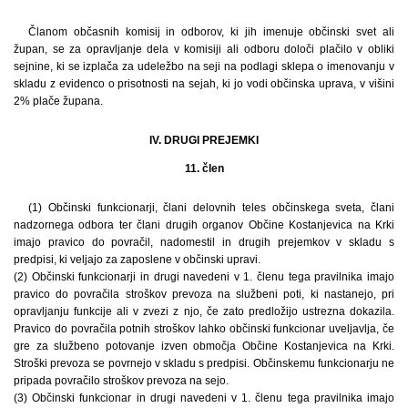
Članom občasnih komisij in odborov, ki jih imenuje občinski svet ali
župan, se za opravljanje dela v komisiji ali odboru določi plačilo v obliki
sejnine, ki se izplača za udeležbo na seji na podlagi sklepa o imenovanju v
skladu z evidenco o prisotnosti na sejah, ki jo vodi občinska uprava, v višini
2% plače župana.
IV. DRUGI PREJEMKI
11. člen
(1) Občinski funkcionarji, člani delovnih teles občinskega sveta, člani
nadzornega odbora ter člani drugih organov Občine Kostanjevica na Krki
imajo pravico do povračil, nadomestil in drugih prejemkov v skladu s
predpisi, ki veljajo za zaposlene v občinski upravi.
(2) Občinski funkcionarji in drugi navedeni v 1. členu tega pravilnika imajo
pravico do povračila stroškov prevoza na službeni poti, ki nastanejo, pri
opravljanju funkcije ali v zvezi z njo, če zato predložijo ustrezna dokazila.
Pravico do povračila potnih stroškov lahko občinski funkcionar uveljavlja, če
gre za službeno potovanje izven območja Občine Kostanjevica na Krki.
Stroški prevoza se povrnejo v skladu s predpisi. Občinskemu funkcionarju ne
pripada povračilo stroškov prevoza na sejo.
(3) Občinski funkcionar in drugi navedeni v 1. členu tega pravilnika imajo