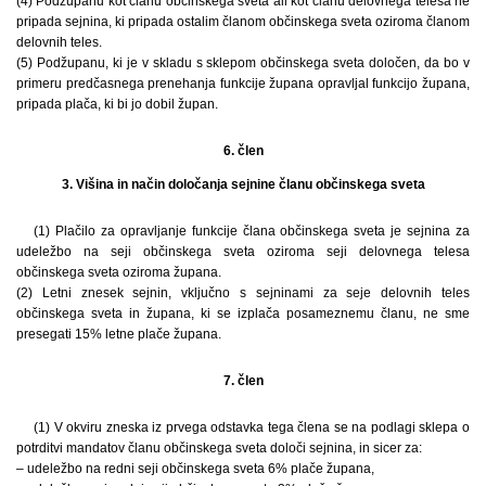
(4) Podžupanu kot članu občinskega sveta ali kot članu delovnega telesa ne
pripada sejnina, ki pripada ostalim članom občinskega sveta oziroma članom
delovnih teles.
(5) Podžupanu, ki je v skladu s sklepom občinskega sveta določen, da bo v
primeru predčasnega prenehanja funkcije župana opravljal funkcijo župana,
pripada plača, ki bi jo dobil župan.
6. člen
3. Višina in način določanja sejnine članu občinskega sveta
(1) Plačilo za opravljanje funkcije člana občinskega sveta je sejnina za
udeležbo na seji občinskega sveta oziroma seji delovnega telesa
občinskega sveta oziroma župana.
(2) Letni znesek sejnin, vključno s sejninami za seje delovnih teles
občinskega sveta in župana, ki se izplača posameznemu članu, ne sme
presegati 15% letne plače župana.
7. člen
(1) V okviru zneska iz prvega odstavka tega člena se na podlagi sklepa o
potrditvi mandatov članu občinskega sveta določi sejnina, in sicer za:
– udeležbo na redni seji občinskega sveta 6% plače župana,