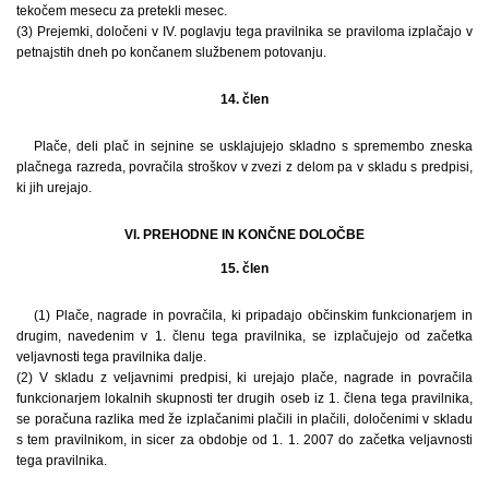
tekočem mesecu za pretekli mesec.
(3) Prejemki, določeni v IV. poglavju tega pravilnika se praviloma izplačajo v
petnajstih dneh po končanem službenem potovanju.
14. člen
Plače, deli plač in sejnine se usklajujejo skladno s spremembo zneska
plačnega razreda, povračila stroškov v zvezi z delom pa v skladu s predpisi,
ki jih urejajo.
VI. PREHODNE IN KONČNE DOLOČBE
15. člen
(1) Plače, nagrade in povračila, ki pripadajo občinskim funkcionarjem in
drugim, navedenim v 1. členu tega pravilnika, se izplačujejo od začetka
veljavnosti tega pravilnika dalje.
(2) V skladu z veljavnimi predpisi, ki urejajo plače, nagrade in povračila
funkcionarjem lokalnih skupnosti ter drugih oseb iz 1. člena tega pravilnika,
se poračuna razlika med že izplačanimi plačili in plačili, določenimi v skladu
s tem pravilnikom, in sicer za obdobje od 1. 1. 2007 do začetka veljavnosti
tega pravilnika.