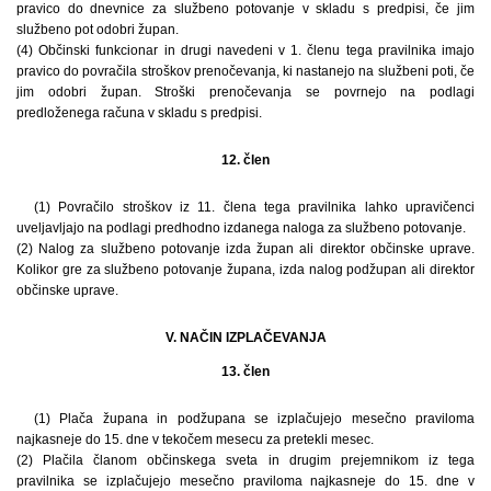
pravico do dnevnice za službeno potovanje v skladu s predpisi, če jim
službeno pot odobri župan.
(4) Občinski funkcionar in drugi navedeni v 1. členu tega pravilnika imajo
pravico do povračila stroškov prenočevanja, ki nastanejo na službeni poti, če
jim odobri župan. Stroški prenočevanja se povrnejo na podlagi
predloženega računa v skladu s predpisi.
12. člen
(1) Povračilo stroškov iz 11. člena tega pravilnika lahko upravičenci
uveljavljajo na podlagi predhodno izdanega naloga za službeno potovanje.
(2) Nalog za službeno potovanje izda župan ali direktor občinske uprave.
Kolikor gre za službeno potovanje župana, izda nalog podžupan ali direktor
občinske uprave.
V. NAČIN IZPLAČEVANJA
13. člen
(1) Plača župana in podžupana se izplačujejo mesečno praviloma
najkasneje do 15. dne v tekočem mesecu za pretekli mesec.
(2) Plačila članom občinskega sveta in drugim prejemnikom iz tega
pravilnika se izplačujejo mesečno praviloma najkasneje do 15. dne v