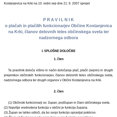
Kostanjevica na Krki na 10. redni seji dne 21. 6. 2007 sprejel
P R A V I L N I K
o plačah in plačilih funkcionarjev Občine Kostanjevica
na Krki, članov delovnih teles občinskega sveta ter
nadzornega odbora
I. SPLOŠNE DOLOČBE
1. člen
Ta pravilnik določa višino in način določanja plač, plačil (sejnin) in drugih
prejemkov občinskih funkcionarjev, članov delovnih teles občinskega sveta,
nadzornega odbora ter drugih organov v Občini Kostanjevica na Krki.
2. člen
(1) Občinski funkcionarji so: župan, podžupan in člani občinskega sveta.
(2) Najvišje vrednotena funkcija v občini je funkcija župana.
(3) Župan se lahko odloči, da bo svojo funkcijo opravljal poklicno.