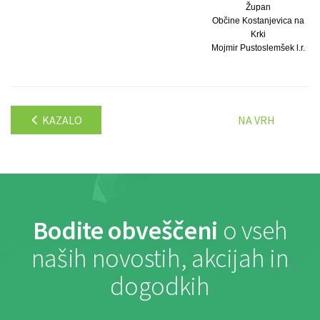
Župan
Občine Kostanjevica na
Krki
Mojmir Pustoslemšek l.r.
KAZALO
NA VRH
Bodite obveščeni
o vseh
naših novostih, akcijah in
dogodkih