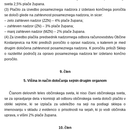
sveta 2,5% plače župana.
(3) Plačilo za izvedbo posameznega nadzora z izdelavo končnega poročila
se določi glede na zahtevnost posameznega nadzora, in sicer:
– zelo zahteven nadzor (ZZN) – 4% plače župana;
– zahteven nadzor (ZN) – 3% plače župana;
– manj zahteven nadzor (MZN) – 2% plače župana.
(4) Za izvedbo plačila predsednik nadzornega odbora računovodstvu Občine
Kostanjevica na Krki predloži poročilo o opravi nadzora, v katerem je med
drugim določena zahtevnost posameznega nadzora. K poročilu priloži Sklep
o razdelitvi področij za opravo posameznega nadzora ter izdelano končno
poročilo.
9. člen
5. Višina in način določanja sejnin drugim organom
Članom delovnih teles občinskega sveta, ki niso člani občinskega sveta,
se za opravljanje dela v komisiji ali odboru občinskega sveta določi plačilo v
obliki sejnine, ki se izplača za udeležbo na seji na podlagi sklepa o
imenovanju v skladu z evidenco o prisotnosti na sejah, ki jo vodi občinska
uprava, v višini 2% plače župana.
10. člen