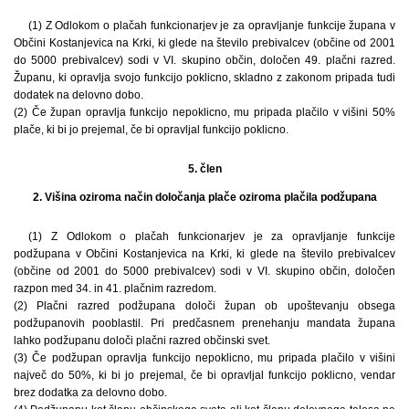
(1) Z Odlokom o plačah funkcionarjev je za opravljanje funkcije župana v
Občini Kostanjevica na Krki, ki glede na število prebivalcev (občine od 2001
do 5000 prebivalcev) sodi v VI. skupino občin, določen 49. plačni razred.
Županu, ki opravlja svojo funkcijo poklicno, skladno z zakonom pripada tudi
dodatek na delovno dobo.
(2) Če župan opravlja funkcijo nepoklicno, mu pripada plačilo v višini 50%
plače, ki bi jo prejemal, če bi opravljal funkcijo poklicno.
5. člen
2. Višina oziroma način določanja plače oziroma plačila podžupana
(1) Z Odlokom o plačah funkcionarjev je za opravljanje funkcije
podžupana v Občini Kostanjevica na Krki, ki glede na število prebivalcev
(občine od 2001 do 5000 prebivalcev) sodi v VI. skupino občin, določen
razpon med 34. in 41. plačnim razredom.
(2) Plačni razred podžupana določi župan ob upoštevanju obsega
podžupanovih pooblastil. Pri predčasnem prenehanju mandata župana
lahko podžupanu določi plačni razred občinski svet.
(3) Če podžupan opravlja funkcijo nepoklicno, mu pripada plačilo v višini
največ do 50%, ki bi jo prejemal, če bi opravljal funkcijo poklicno, vendar
brez dodatka za delovno dobo.