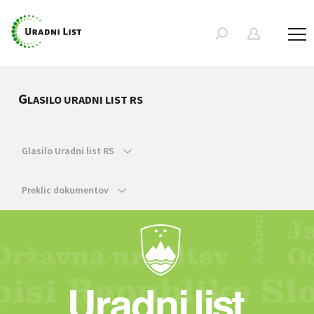
G
LASILO URADNI LIST RS
Glasilo Uradni list RS
Preklic dokumentov