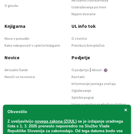
Aktualna izobraževanja
O glasilu
Izobraževanja po meri
Najem dvorane
Knjigarna
UL info tok
Novo v ponudbi
O storitvi
Kako nakupovati v spletni knjigarni
Preizkusi brezplačno
Novice
Podjetje
|
Aktualni članki
O podjetju
About
Naroči se na novice
Kontakt
Informacije javnega značaja
Oglaševanje
Splošni pogoji
Izjava o varstvu osebnih podatkov
×
E-dražbe
Obvestilo
Z uveljavitvijo
novega zakona (ZOUL)
se je
izdajanje uradnega
lista s 1. 3. 2026 preneslo
neposredno
na Službo Vlade
Republike Slovenije za zakonodajo
. Od tega datuma bodo vse