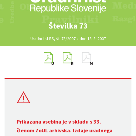
Številka 73
Uradni list RS, št. 73/2007 z dne 13. 8. 2007
Prikazana vsebina je v skladu s 33.
členom
ZoUL
arhivska. Izdaje uradnega