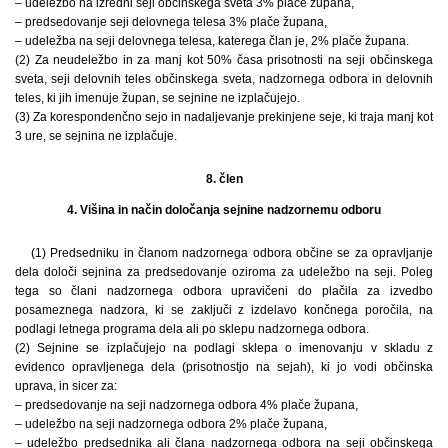
– udeležbo na izredni seji občinskega sveta 3% plače župana,
– predsedovanje seji delovnega telesa 3% plače župana,
– udeležba na seji delovnega telesa, katerega član je, 2% plače župana.
(2) Za neudeležbo in za manj kot 50% časa prisotnosti na seji občinskega
sveta, seji delovnih teles občinskega sveta, nadzornega odbora in delovnih
teles, ki jih imenuje župan, se sejnine ne izplačujejo.
(3) Za korespondenčno sejo in nadaljevanje prekinjene seje, ki traja manj kot
3 ure, se sejnina ne izplačuje.
8. člen
4. Višina in način določanja sejnine nadzornemu odboru
(1) Predsedniku in članom nadzornega odbora občine se za opravljanje
dela določi sejnina za predsedovanje oziroma za udeležbo na seji. Poleg
tega so člani nadzornega odbora upravičeni do plačila za izvedbo
posameznega nadzora, ki se zaključi z izdelavo končnega poročila, na
podlagi letnega programa dela ali po sklepu nadzornega odbora.
(2) Sejnine se izplačujejo na podlagi sklepa o imenovanju v skladu z
evidenco opravljenega dela (prisotnostjo na sejah), ki jo vodi občinska
uprava, in sicer za:
– predsedovanje na seji nadzornega odbora 4% plače župana,
– udeležbo na seji nadzornega odbora 2% plače župana,
– udeležbo predsednika ali člana nadzornega odbora na seji občinskega