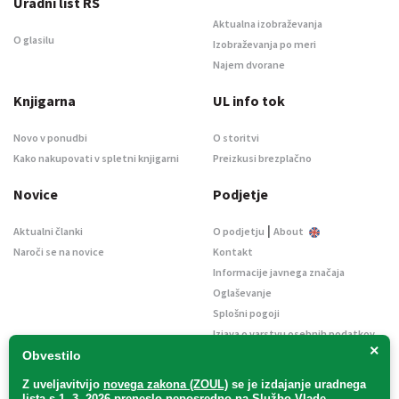
Uradni list RS
Aktualna izobraževanja
O glasilu
Izobraževanja po meri
Najem dvorane
Knjigarna
UL info tok
Novo v ponudbi
O storitvi
Kako nakupovati v spletni knjigarni
Preizkusi brezplačno
Novice
Podjetje
|
Aktualni članki
O podjetju
About
Naroči se na novice
Kontakt
Informacije javnega značaja
Oglaševanje
Splošni pogoji
Izjava o varstvu osebnih podatkov
×
E-dražbe
Obvestilo
Z uveljavitvijo
novega zakona (ZOUL)
se je
izdajanje uradnega
lista s 1. 3. 2026 preneslo
neposredno
na Službo Vlade