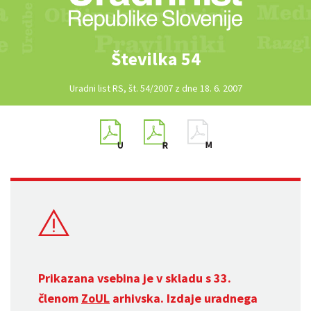
Številka 54
Uradni list RS, št. 54/2007 z dne 18. 6. 2007
Prikazana vsebina je v skladu s 33.
členom
ZoUL
arhivska. Izdaje uradnega