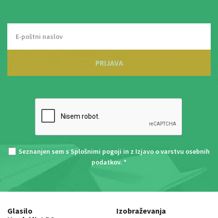
PRIJAVA
Seznanjen sem s
Splošnimi pogoji
in z
Izjavo o varstvu osebnih
podatkov
. *
Glasilo
Izobraževanja