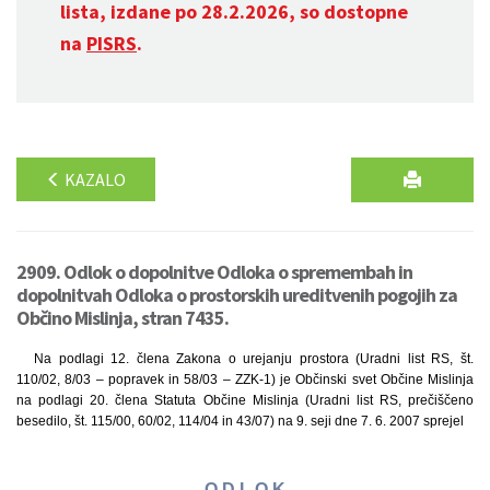
lista, izdane po 28.2.2026, so dostopne
na
PISRS
.
KAZALO
2909. Odlok o dopolnitve Odloka o spremembah in
dopolnitvah Odloka o prostorskih ureditvenih pogojih za
Občino Mislinja, stran 7435.
Na podlagi 12. člena Zakona o urejanju prostora (Uradni list RS, št.
110/02, 8/03 – popravek in 58/03 – ZZK-1) je Občinski svet Občine Mislinja
na podlagi 20. člena Statuta Občine Mislinja (Uradni list RS, prečiščeno
besedilo, št. 115/00, 60/02, 114/04 in 43/07) na 9. seji dne 7. 6. 2007 sprejel
O D L O K