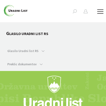
G
LASILO URADNI LIST RS
Glasilo Uradni list RS
Preklic dokumentov