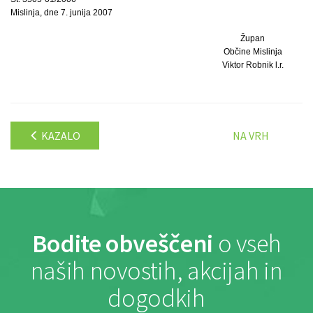
Mislinja, dne 7. junija 2007
Župan
Občine Mislinja
Viktor Robnik l.r.
KAZALO
NA VRH
Bodite obveščeni
o vseh
naših novostih, akcijah in
dogodkih