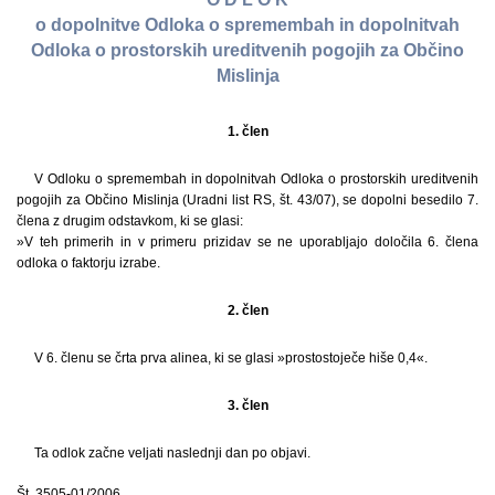
o dopolnitve Odloka o spremembah in dopolnitvah
Odloka o prostorskih ureditvenih pogojih za Občino
Mislinja
1. člen
V Odloku o spremembah in dopolnitvah Odloka o prostorskih ureditvenih
pogojih za Občino Mislinja (Uradni list RS, št. 43/07), se dopolni besedilo 7.
člena z drugim odstavkom, ki se glasi:
»V teh primerih in v primeru prizidav se ne uporabljajo določila 6. člena
odloka o faktorju izrabe.
2. člen
V 6. členu se črta prva alinea, ki se glasi »prostostoječe hiše 0,4«.
3. člen
Ta odlok začne veljati naslednji dan po objavi.
Št. 3505-01/2006