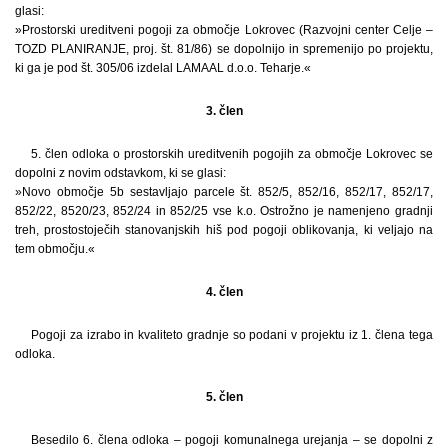
glasi:
»Prostorski ureditveni pogoji za območje Lokrovec (Razvojni center Celje –
TOZD PLANIRANJE, proj. št. 81/86) se dopolnijo in spremenijo po projektu,
ki ga je pod št. 305/06 izdelal LAMAAL d.o.o. Teharje.«
3. člen
5. člen odloka o prostorskih ureditvenih pogojih za območje Lokrovec se
dopolni z novim odstavkom, ki se glasi:
»Novo območje 5b sestavljajo parcele št. 852/5, 852/16, 852/17, 852/17,
852/22, 8520/23, 852/24 in 852/25 vse k.o. Ostrožno je namenjeno gradnji
treh, prostostoječih stanovanjskih hiš pod pogoji oblikovanja, ki veljajo na
tem območju.«
4. člen
Pogoji za izrabo in kvaliteto gradnje so podani v projektu iz 1. člena tega
odloka.
5. člen
Besedilo 6. člena odloka – pogoji komunalnega urejanja – se dopolni z