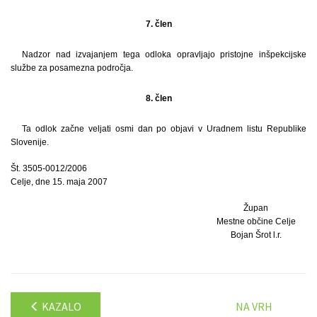
7. člen
Nadzor nad izvajanjem tega odloka opravljajo pristojne inšpekcijske
službe za posamezna področja.
8. člen
Ta odlok začne veljati osmi dan po objavi v Uradnem listu Republike
Slovenije.
Št. 3505-0012/2006
Celje, dne 15. maja 2007
Župan
Mestne občine Celje
Bojan Šrot l.r.
KAZALO
NA VRH