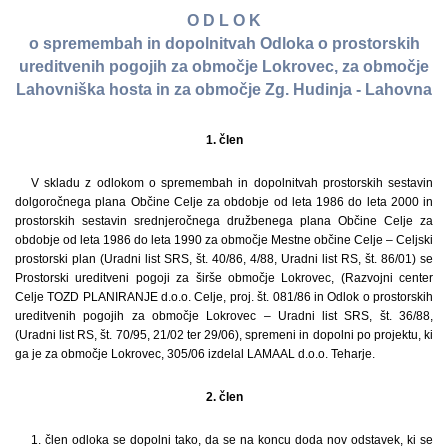
O D L O K
o spremembah in dopolnitvah Odloka o prostorskih
ureditvenih pogojih za območje Lokrovec, za območje
Lahovniška hosta in za območje Zg. Hudinja - Lahovna
1. člen
V skladu z odlokom o spremembah in dopolnitvah prostorskih sestavin
dolgoročnega plana Občine Celje za obdobje od leta 1986 do leta 2000 in
prostorskih sestavin srednjeročnega družbenega plana Občine Celje za
obdobje od leta 1986 do leta 1990 za območje Mestne občine Celje – Celjski
prostorski plan (Uradni list SRS, št. 40/86, 4/88, Uradni list RS, št. 86/01) se
Prostorski ureditveni pogoji za širše območje Lokrovec, (Razvojni center
Celje TOZD PLANIRANJE d.o.o. Celje, proj. št. 081/86 in Odlok o prostorskih
ureditvenih pogojih za območje Lokrovec – Uradni list SRS, št. 36/88,
(Uradni list RS, št. 70/95, 21/02 ter 29/06), spremeni in dopolni po projektu, ki
ga je za območje Lokrovec, 305/06 izdelal LAMAAL d.o.o. Teharje.
2. člen
1. člen odloka se dopolni tako, da se na koncu doda nov odstavek, ki se