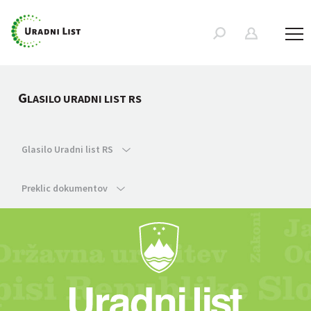
G
LASILO URADNI LIST RS
Glasilo Uradni list RS
Preklic dokumentov