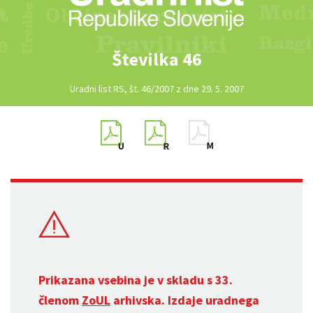
Številka 46
Uradni list RS, št. 46/2007 z dne 29. 5. 2007
Prikazana vsebina je v skladu s 33.
členom
ZoUL
arhivska. Izdaje uradnega