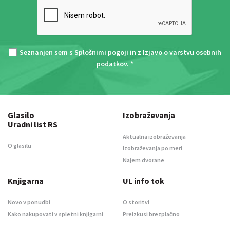
Seznanjen sem s
Splošnimi pogoji
in z
Izjavo o varstvu osebnih
podatkov
. *
Glasilo
Izobraževanja
Uradni list RS
Aktualna izobraževanja
O glasilu
Izobraževanja po meri
Najem dvorane
Knjigarna
UL info tok
Novo v ponudbi
O storitvi
Kako nakupovati v spletni knjigarni
Preizkusi brezplačno