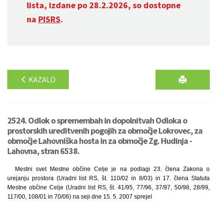
lista, izdane po 28.2.2026, so dostopne
na
PISRS
.
KAZALO
2524. Odlok o spremembah in dopolnitvah Odloka o
prostorskih ureditvenih pogojih za območje Lokrovec, za
območje Lahovniška hosta in za območje Zg. Hudinja -
Lahovna, stran 6538.
Mestni svet Mestne občine Celje je na podlagi 23. člena Zakona o
urejanju prostora (Uradni list RS, št. 110/02 in 8/03) in 17. člena Statuta
Mestne občine Celje (Uradni list RS, št. 41/95, 77/96, 37/97, 50/98, 28/99,
117/00, 108/01 in 70/06) na seji dne 15. 5. 2007 sprejel