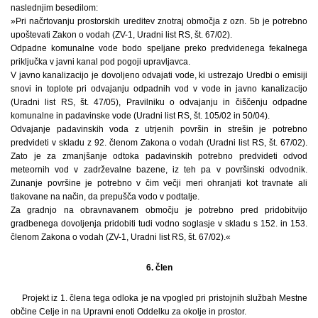
naslednjim besedilom:
»Pri načrtovanju prostorskih ureditev znotraj območja z ozn. 5b je potrebno
upoštevati Zakon o vodah (ZV-1, Uradni list RS, št. 67/02).
Odpadne komunalne vode bodo speljane preko predvidenega fekalnega
priključka v javni kanal pod pogoji upravljavca.
V javno kanalizacijo je dovoljeno odvajati vode, ki ustrezajo Uredbi o emisiji
snovi in toplote pri odvajanju odpadnih vod v vode in javno kanalizacijo
(Uradni list RS, št. 47/05), Pravilniku o odvajanju in čiščenju odpadne
komunalne in padavinske vode (Uradni list RS, št. 105/02 in 50/04).
Odvajanje padavinskih voda z utrjenih površin in strešin je potrebno
predvideti v skladu z 92. členom Zakona o vodah (Uradni list RS, št. 67/02).
Zato je za zmanjšanje odtoka padavinskih potrebno predvideti odvod
meteornih vod v zadrževalne bazene, iz teh pa v površinski odvodnik.
Zunanje površine je potrebno v čim večji meri ohranjati kot travnate ali
tlakovane na način, da prepušča vodo v podtalje.
Za gradnjo na obravnavanem območju je potrebno pred pridobitvijo
gradbenega dovoljenja pridobiti tudi vodno soglasje v skladu s 152. in 153.
členom Zakona o vodah (ZV-1, Uradni list RS, št. 67/02).«
6. člen
Projekt iz 1. člena tega odloka je na vpogled pri pristojnih službah Mestne
občine Celje in na Upravni enoti Oddelku za okolje in prostor.