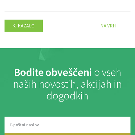
KAZALO
NA VRH
Bodite obveščeni
o vseh
naših novostih, akcijah in
dogodkih