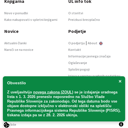
Knjigarna
UL info tok
Novo v ponudbi
O storitvi
Kako nakupovati v spletni knjigarni
Preizkusi brezplačno
Novice
Podjetje
|
Aktualni članki
O podjetju
About
Naroči se na novice
Kontakt
Informacije javnega značaja
Oglaševanje
Splošni pogoji
Izjava o varstvu osebnih podatkov
×
E-dražbe
Obvestilo
Z uveljavitvijo
novega zakona (ZOUL)
se je
izdajanje uradnega
lista s 1. 3. 2026 preneslo
neposredno
na Službo Vlade
Republike Slovenije za zakonodajo
. Od tega datuma bodo vse
objave dostopne izključno v elektronski obliki na spletišču
Pravnega informacijskega sistema Republike Slovenije (PISRS),
Uradni list d. o. o. – v likvidaciji / Vse pravice pridržane.
tiskana izdaja pa se z 28. 2. 2026 ukinja.
Pravna obvestila
/
Piškotki
/ Avtorji:
TriTim spletna agencija
v sodelovanju z
2Mobile