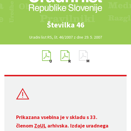
Številka 46
Uradni list RS, št. 46/2007 z dne 29. 5. 2007
Prikazana vsebina je v skladu s 33.
členom
ZoUL
arhivska. Izdaje uradnega