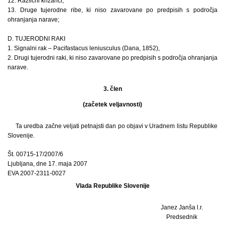
12. Različni križanci,
13. Druge tujerodne ribe, ki niso zavarovane po predpisih s področja
ohranjanja narave;
D. TUJERODNI RAKI
1. Signalni rak – Pacifastacus leniusculus (Dana, 1852),
2. Drugi tujerodni raki, ki niso zavarovane po predpisih s področja ohranjanja
narave.
3. člen
(začetek veljavnosti)
Ta uredba začne veljati petnajsti dan po objavi v Uradnem listu Republike
Slovenije.
Št. 00715-17/2007/6
Ljubljana, dne 17. maja 2007
EVA 2007-2311-0027
Vlada Republike Slovenije
Janez Janša l.r.
Predsednik