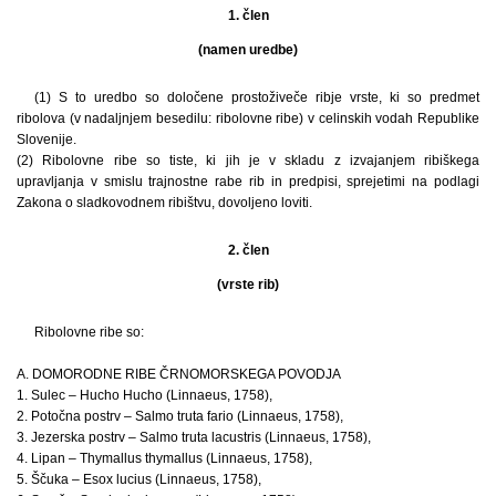
1. člen
(namen uredbe)
(1) S to uredbo so določene prostoživeče ribje vrste, ki so predmet
ribolova (v nadaljnjem besedilu: ribolovne ribe) v celinskih vodah Republike
Slovenije.
(2) Ribolovne ribe so tiste, ki jih je v skladu z izvajanjem ribiškega
upravljanja v smislu trajnostne rabe rib in predpisi, sprejetimi na podlagi
Zakona o sladkovodnem ribištvu, dovoljeno loviti.
2. člen
(vrste rib)
Ribolovne ribe so:
A. DOMORODNE RIBE ČRNOMORSKEGA POVODJA
1. Sulec – Hucho Hucho (Linnaeus, 1758),
2. Potočna postrv – Salmo truta fario (Linnaeus, 1758),
3. Jezerska postrv – Salmo truta lacustris (Linnaeus, 1758),
4. Lipan – Thymallus thymallus (Linnaeus, 1758),
5. Ščuka – Esox lucius (Linnaeus, 1758),