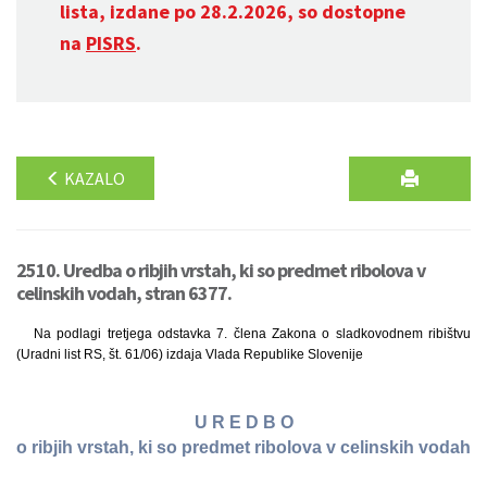
lista, izdane po 28.2.2026, so dostopne
na
PISRS
.
KAZALO
2510. Uredba o ribjih vrstah, ki so predmet ribolova v
celinskih vodah, stran 6377.
Na podlagi tretjega odstavka 7. člena Zakona o sladkovodnem ribištvu
(Uradni list RS, št. 61/06) izdaja Vlada Republike Slovenije
U R E D B O
o ribjih vrstah, ki so predmet ribolova v celinskih vodah