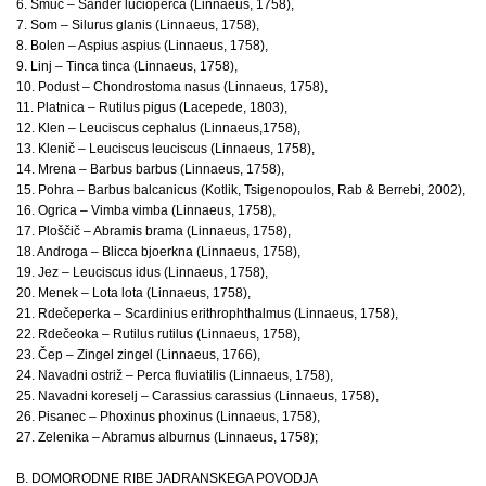
6. Smuč – Sander lucioperca (Linnaeus, 1758),
7. Som – Silurus glanis (Linnaeus, 1758),
8. Bolen – Aspius aspius (Linnaeus, 1758),
9. Linj – Tinca tinca (Linnaeus, 1758),
10. Podust – Chondrostoma nasus (Linnaeus, 1758),
11. Platnica – Rutilus pigus (Lacepede, 1803),
12. Klen – Leuciscus cephalus (Linnaeus,1758),
13. Klenič – Leuciscus leuciscus (Linnaeus, 1758),
14. Mrena – Barbus barbus (Linnaeus, 1758),
15. Pohra – Barbus balcanicus (Kotlik, Tsigenopoulos, Rab & Berrebi, 2002),
16. Ogrica – Vimba vimba (Linnaeus, 1758),
17. Ploščič – Abramis brama (Linnaeus, 1758),
18. Androga – Blicca bjoerkna (Linnaeus, 1758),
19. Jez – Leuciscus idus (Linnaeus, 1758),
20. Menek – Lota lota (Linnaeus, 1758),
21. Rdečeperka – Scardinius erithrophthalmus (Linnaeus, 1758),
22. Rdečeoka – Rutilus rutilus (Linnaeus, 1758),
23. Čep – Zingel zingel (Linnaeus, 1766),
24. Navadni ostriž – Perca fluviatilis (Linnaeus, 1758),
25. Navadni koreselj – Carassius carassius (Linnaeus, 1758),
26. Pisanec – Phoxinus phoxinus (Linnaeus, 1758),
27. Zelenika – Abramus alburnus (Linnaeus, 1758);
B. DOMORODNE RIBE JADRANSKEGA POVODJA