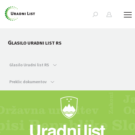
G
LASILO URADNI LIST RS
Glasilo Uradni list RS
Preklic dokumentov