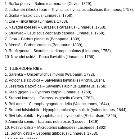
1. Soška postrv – Salmo marmoratus (Cuvier, 1829),
2. Jadranski (Soški) lipan – Thymallus thymallus adriaticus (Linnaeus, 1758),
3. Ščuka – Esox lucius (Linnaeus, 1758),
4. Linj – Tinca tinca (Linnaeus, 1758),
5. Navadni koreselj – Carassius carassius (Linnaeus, 1758),
6. Štrkavec – Leuciscus cephalus cabeda (Linnaeus, 1758),
7. Grba – Barbus plebejus (Bonaparte, 1839),
8. Mrenič – Barbus caninus (Bonaparte, 1839),
9. Rdečeperka – Scardinius erithrophthalmus (Linnaeus, 1758),
10. Navadni ostriž – Perca fluviatilis (Linnaeus, 1758);
C. TUJERODNE RIBE
1. Šarenka – Oncorhynchus mykiss (Walbaum, 1792),
2. Potočna zlatovčica – Salvelinus fontinalis (Mitchill, 1814),
3. Jezerska zlatovčica – Salvelinus alpinus (Linnaeus, 1758),
4. Krap (gojeni) – Cyprinus carpio (Linnaeus, 1758),
5. Srebrni koreselj – Carrassius gibelio (Bloch, 1782),
6. Beli amur – Ctenopharyngodon idella (Valenciennes, 1844),
7. Srebrni tolstolobik – Hypophthamichthys molitrix (Valenciennes, 1844),
8. Sivi tolstolobik – Hypophthamichthys nobilis (Richardson, 1845),
9. Ameriški somič – Ictalurus nebulosus (Lesueur, 1819),
10. Postrvji ostriž – Micropterus salmoides (Lacepede, 1802),
11. Sončni ostriž – Lepomis gibbosus (Linnaeus, 1758),