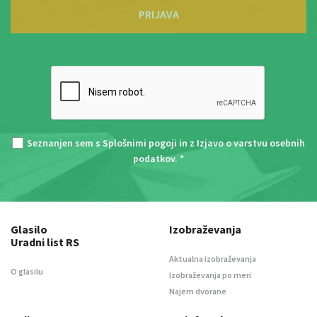
PRIJAVA
Seznanjen sem s
Splošnimi pogoji
in z
Izjavo o varstvu osebnih
podatkov
. *
Glasilo
Izobraževanja
Uradni list RS
Aktualna izobraževanja
O glasilu
Izobraževanja po meri
Najem dvorane