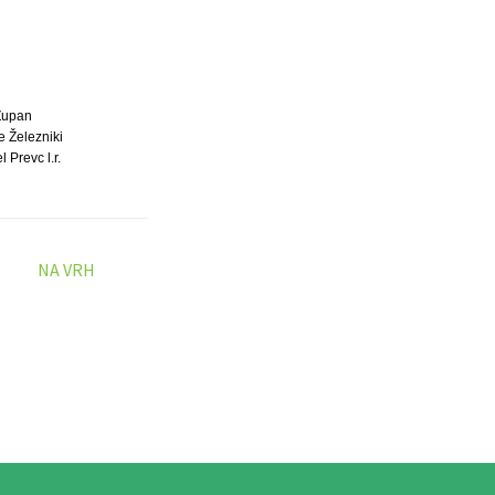
Župan
e Železniki
 Prevc l.r.
NA VRH