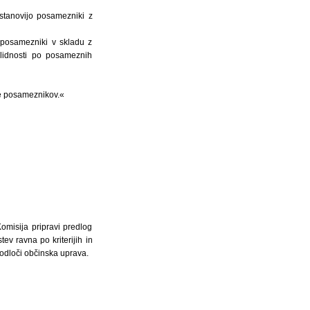
stanovijo posamezniki z
gi posamezniki v skladu z
alidnosti po posameznih
ske posameznikov.«
omisija pripravi predlog
ev ravna po kriterijih in
m odloči občinska uprava.