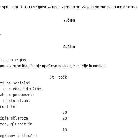
se spremeni tako, da se glasi: »Župan z izbranimi izvajalci sklene pogodbo o sofin
7. člen
.
8. člen
ako, da se glasi:
gramov za sofinanciranje upošteva naslednje kriterije in merila:
                       Št. točk

ti na socialni

 in njegove družine,

ah po posameznih

 in storitvah,

nost ter

                             30

ipla skleroza                20

tes, gluhost in

                             10

ogramov izključno
