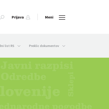
Prijava
Meni
dni list RS
Preklic dokumentov