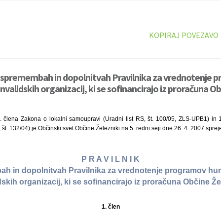
KOPIRAJ POVEZAVO
o spremembah in dopolnitvah Pravilnika za vrednotenje 
nvalidskih organizacij, ki se sofinancirajo iz proračuna Ob
. člena Zakona o lokalni samoupravi (Uradni list RS, št. 100/05, ZLS-UPB1) in 
, št. 132/04) je Občinski svet Občine Železniki na 5. redni seji dne 26. 4. 2007 sprej
P R A V I L N I K
h in dopolnitvah Pravilnika za vrednotenje programov hum
dskih organizacij, ki se sofinancirajo iz proračuna Občine Že
1. člen