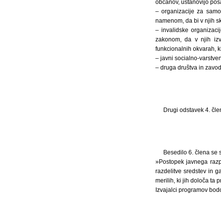
občanov, ustanovijo pos
– organizacije za samo
namenom, da bi v njih sk
– invalidske organizacij
zakonom, da v njih izv
funkcionalnih okvarah, ki
– javni socialno-varstven
– druga društva in zavod
Drugi odstavek 4. člen
Besedilo 6. člena se 
»Postopek javnega razpi
razdelitve sredstev in g
merilih, ki jih določa ta
Izvajalci programov bod