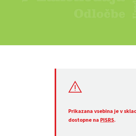
Prikazana vsebina je v skla
dostopne na
PISRS
.