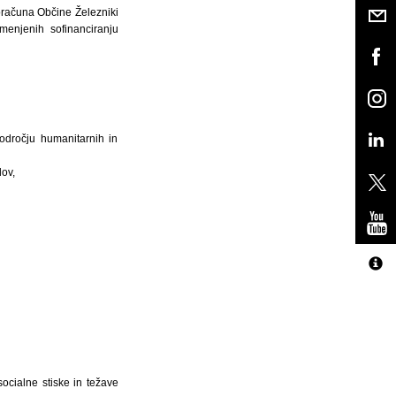
roračuna Občine Železniki
menjenih sofinanciranju
odročju humanitarnih in
dov,
socialne stiske in težave