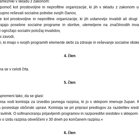
amezniki v skladu z zakonom:
pomoč kot prostovoljne in neprofitne organizacije, ki jih v skladu z zakonom u
upno reševali socialne potrebe svojih članov,
e kot prostovoljne in neprofitne organizacije, ki jih ustanovijo invalidi ali dru
ajajo posebne socialne programe in storitve, utemeljene na značilnostih inv
 ogrožajo socialni položaj invalidov,
i zavodi,
i, ki imajo v svojih programih elemente skrbi za zdravje in reševanje socialne sti
4. člen
a se v celoti črta.
5. člen
spremeni tako, da se glasi:
sa vodi komisija za izvedbo javnega razpisa, ki jo s sklepom imenuje župan. K
a posreduje občinski upravi. Komisija se pri pripravi predlogov za razdelitev sredst
 pravilnik. O sofinanciranju prijavljenih programov in razporeditvi sredstev s sklepo
o o izidu razpisa obveščeni v 30 dneh po končanem razpisu.«
6. člen