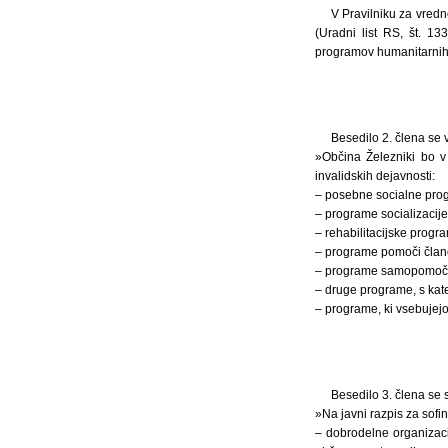
V Pravilniku za vredn
(Uradni list RS, št. 1
programov humanitarnih i
Besedilo 2. člena se v
»Občina Železniki bo v
invalidskih dejavnosti:
– posebne socialne progra
– programe socializacije
– rehabilitacijske progra
– programe pomoči člano
– programe samopomoči,
– druge programe, s kater
– programe, ki vsebujejo
Besedilo 3. člena se 
»Na javni razpis za sofi
– dobrodelne organizacij