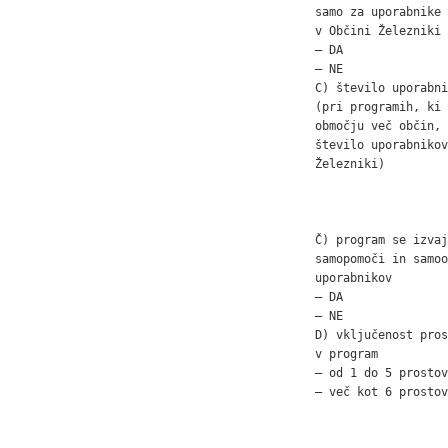
samo za uporabnike 
v Občini Železniki

– DA               
– NE               
C) število uporabni
(pri programih, ki 
območju več občin, 
število uporabnikov
Železniki)         
                   
                   
                   
Č) program se izvaj
samopomoči in samoo
uporabnikov

– DA               
– NE               
D) vključenost pros
v program

– od 1 do 5 prostov
– več kot 6 prostov