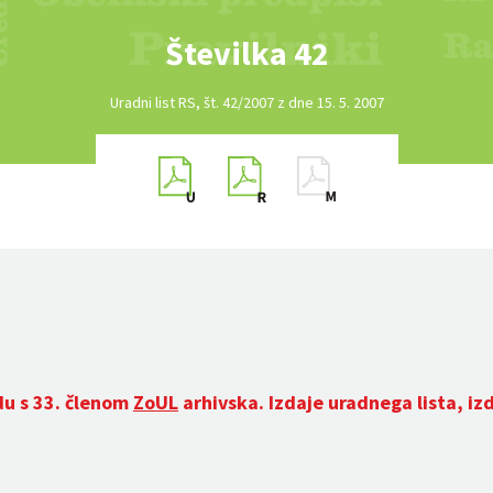
Številka 42
Uradni list RS, št. 42/2007 z dne 15. 5. 2007
du s 33. členom
ZoUL
arhivska. Izdaje uradnega lista, iz