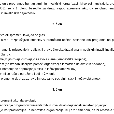
otenje programov humanitarnih in invalidskih organizacij, ki se sofinancirajo iz p
33/03), se v 1. členu besedilo za drugo vejico spremeni tako, da se glasi: »na
n invalidskih dejavnosti«.
2. člen
 celoti spremeni tako, da se glasi:
 okviru razpoložljivih sredstev v proračunu občine sofinancirala programe na p
me, ki prispevajo k realizaciji pravic človeka državljana in nediskriminaciji invali
 članov,
me, ki jih izvajalci izvajajo za svoje člane (terapevtske skupine),
m (postrehabilitacijska pomoč, organizacija tematskih delavnic in podobno),
 namenjene odpravljanju stisk in težav posameznikov,
imi se rešuje ogrožene ljudi in življenja,
 elemente skrbi za zdravje in reševanje socialnih stisk in težav občanov.«
3. člen
spremeni tako, da se glasi:
nanciranje programov humanitarnih in invalidskih dejavnosti se lahko prijavijo:
e kot prostovoljne in neprofitne organizacije, ki jih z namenom, da bi reševale 