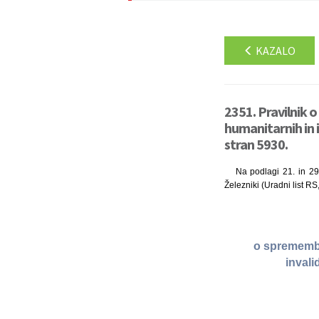
KAZALO
2351. Pravilnik 
humanitarnih in i
stran 5930.
Na podlagi 21. in 29
Železniki (Uradni list RS
o sprememba
invali