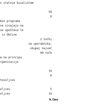
s stalnim bivališčem

                             50

                              0

kov programa

se izvajajo na

se upošteva le

 iz Občine

                        2 točki

                 na uporabnika,

                  skupaj največ

                        40 točk

a na principu

rganizacije

                             10

                              0

tovoljcev

oljcev                        5

oljcev                       10
9. člen