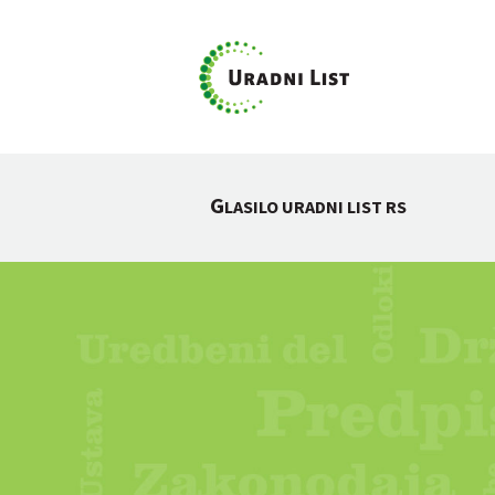
G
LASILO URADNI LIST RS