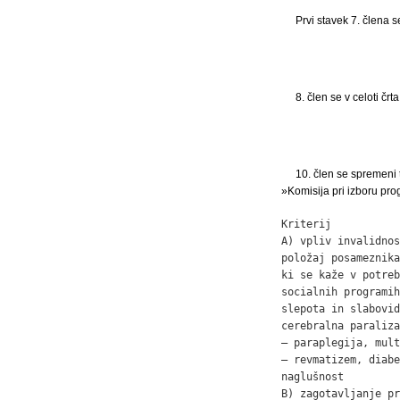
Prvi stavek 7. člena 
8. člen se v celoti črta
10. člen se spremeni t
»Komisija pri izboru pro
Kriterij           
A) vpliv invalidnos
položaj posameznika
ki se kaže v potreb
socialnih programih
slepota in slabovid
cerebralna paraliza
– paraplegija, mult
– revmatizem, diabe
naglušnost         
B) zagotavljanje pr