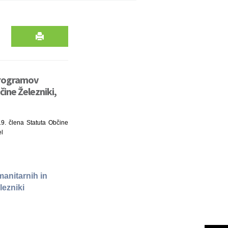
programov
čine Železniki,
19. člena Statuta Občine
el
anitarnih in
lezniki