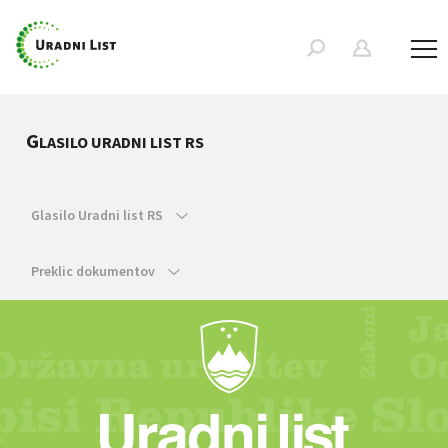
G
LASILO URADNI LIST RS
Glasilo Uradni list RS
Preklic dokumentov