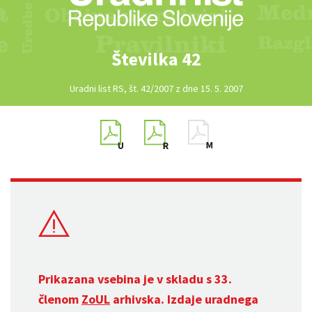
Številka 42
Uradni list RS, št. 42/2007 z dne 15. 5. 2007
Prikazana vsebina je v skladu s 33.
členom
ZoUL
arhivska. Izdaje uradnega