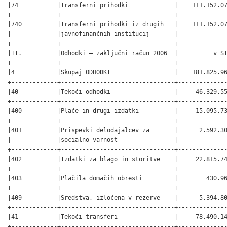
|74           |Transferni prihodki             |    111.152.07
+-------------+--------------------------------+--------------
|740          |Transferni prihodki iz drugih   |    111.152.07
|             |javnofinančnih institucij       |              
+-------------+--------------------------------+--------------
|II.          |Odhodki – zaključni račun 2006  |          v SI
+-------------+--------------------------------+--------------
|4            |Skupaj ODHODKI                  |    181.825.96
+-------------+--------------------------------+--------------
|40           |Tekoči odhodki                  |     46.329.55
+-------------+--------------------------------+--------------
|400          |Plače in drugi izdatki          |     15.095.73
+-------------+--------------------------------+--------------
|401          |Prispevki delodajalcev za       |      2.592.30
|             |socialno varnost                |              
+-------------+--------------------------------+--------------
|402          |Izdatki za blago in storitve    |     22.815.74
+-------------+--------------------------------+--------------
|403          |Plačila domačih obresti         |        430.96
+-------------+--------------------------------+--------------
|409          |Sredstva, izločena v rezerve    |      5.394.80
+-------------+--------------------------------+--------------
|41           |Tekoči transferi                |     78.490.14
+-------------+--------------------------------+--------------