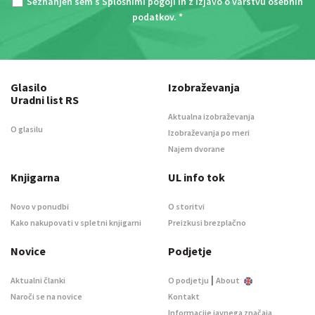
Seznanjen sem s
Splošnimi pogoji
in z
Izjavo o varstvu osebnih
podatkov
. *
Glasilo
Izobraževanja
Uradni list RS
Aktualna izobraževanja
O glasilu
Izobraževanja po meri
Najem dvorane
Knjigarna
UL info tok
Novo v ponudbi
O storitvi
Kako nakupovati v spletni knjigarni
Preizkusi brezplačno
Novice
Podjetje
|
Aktualni članki
O podjetju
About
Naroči se na novice
Kontakt
Informacije javnega značaja