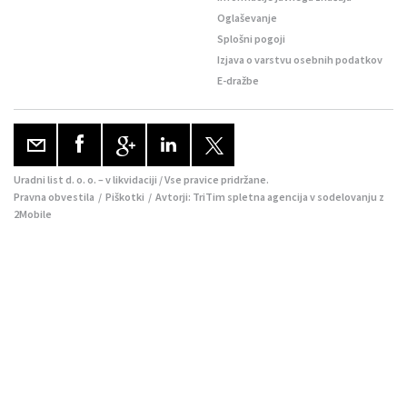
Oglaševanje
Splošni pogoji
Izjava o varstvu osebnih podatkov
E-dražbe
Uradni list d. o. o. – v likvidaciji / Vse pravice pridržane.
Pravna obvestila
/
Piškotki
/ Avtorji:
TriTim spletna agencija
v sodelovanju z
2Mobile