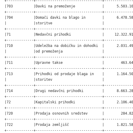
+-------------+--------------------------------+--------------
|703          |Davki na premoženje             |      5.503.10
+-------------+--------------------------------+--------------
|704          |Domači davki na blago in        |      6.478.58
|             |storitve                        |              
+-------------+--------------------------------+--------------
|71           |Nedavčni prihodki               |     12.322.91
+-------------+--------------------------------+--------------
|710          |Udeležba na dobičku in dohodki  |      2.031.49
|             |od premoženja                   |              
+-------------+--------------------------------+--------------
|711          |Upravne takse                   |        463.64
+-------------+--------------------------------+--------------
|713          |Prihodki od prodaje blaga in    |      1.164.50
|             |storitev                        |              
+-------------+--------------------------------+--------------
|714          |Drugi nedavčni prihodki         |      8.663.28
+-------------+--------------------------------+--------------
|72           |Kapitalski prihodki             |      2.106.40
+-------------+--------------------------------+--------------
|720          |Prodaja osnovnih sredstev       |        284.82
+-------------+--------------------------------+--------------
|722          |Prodaja zemljišč                |      1.821.58
+-------------+--------------------------------+--------------