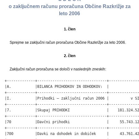
o zaključnem računu proračuna Občine Razkrižje za
leto 2006
1. člen
Sprejme se zaključni račun proračuna Občine Razkrižje za leto 2006.
2. člen
Zaključni račun proračuna se določi v naslednjih zneskih:
+-------------+--------------------------------+--------------
|A.           |BILANCA PRIHODKOV IN ODHODKOV:  |              
+-------------+--------------------------------+--------------
|I.           |Prihodki – zaključni račun 2006 |          v SI
+-------------+--------------------------------+--------------
|7.           |Skupaj PRIHODKI                 |    181.324.52
+-------------+--------------------------------+--------------
|70           |Davčni prihodki                 |     55.743.12
+-------------+--------------------------------+--------------
|700          |Davki na dohodek in dobiček     |     43.761.42