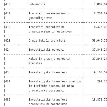
|410          |Subvencije                      |      1.862.61
+-------------+--------------------------------+--------------
|411          |Transferi posameznikom in       |     18.204.89
|             |gospodinjstvom                  |              
+-------------+--------------------------------+--------------
|412          |Transferi neprofitnim           |      4.476.08
|             |organizacijam in ustanovam      |              
+-------------+--------------------------------+--------------
|413          |Drugi tekoči transferi          |     53.946.55
+-------------+--------------------------------+--------------
|42           |Investicijski odhodki           |     37.843.24
+-------------+--------------------------------+--------------
|             |Nakup in gradnja osnovnih       |     37.843.24
|             |sredstev                        |              
+-------------+--------------------------------+--------------
|43           |Investicijski transferi         |     19.163.02
+-------------+--------------------------------+--------------
|431          |Investicijski transferi pravnim |        291.26
|             |in fizičnim osebam, ki niso     |              
|             |proračunski porabniki           |              
+-------------+--------------------------------+--------------
|432          |Investicijski transferi         |     18.871.76
|             |proračunskim porabnikom         |              