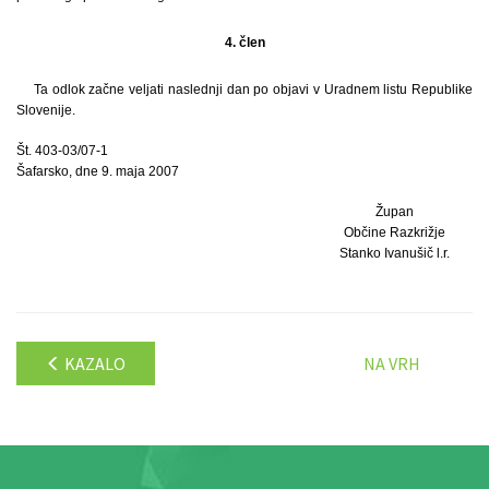
4. člen
Ta odlok začne veljati naslednji dan po objavi v Uradnem listu Republike
Slovenije.
Št. 403-03/07-1
Šafarsko, dne 9. maja 2007
Župan
Občine Razkrižje
Stanko Ivanušič l.r.
KAZALO
NA VRH