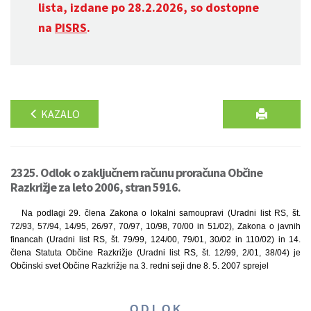
lista, izdane po 28.2.2026, so dostopne
na
PISRS
.
KAZALO
2325. Odlok o zaključnem računu proračuna Občine
Razkrižje za leto 2006, stran 5916.
Na podlagi 29. člena Zakona o lokalni samoupravi (Uradni list RS, št.
72/93, 57/94, 14/95, 26/97, 70/97, 10/98, 70/00 in 51/02), Zakona o javnih
financah (Uradni list RS, št. 79/99, 124/00, 79/01, 30/02 in 110/02) in 14.
člena Statuta Občine Razkrižje (Uradni list RS, št. 12/99, 2/01, 38/04) je
Občinski svet Občine Razkrižje na 3. redni seji dne 8. 5. 2007 sprejel
O D L O K