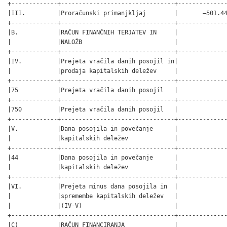
+-------------+--------------------------------+--------------
|III.         |Proračunski primanjkljaj        |       –501.44
+-------------+--------------------------------+--------------
|B.           |RAČUN FINANČNIH TERJATEV IN     |              
|             |NALOŽB                          |              
+-------------+--------------------------------+--------------
|IV.          |Prejeta vračila danih posojil in|              
|             |prodaja kapitalskih deležev     |              
+-------------+--------------------------------+--------------
|75           |Prejeta vračila danih posojil   |              
+-------------+--------------------------------+--------------
|750          |Prejeta vračila danih posojil   |              
+-------------+--------------------------------+--------------
|V.           |Dana posojila in povečanje      |              
|             |kapitalskih deležev             |              
+-------------+--------------------------------+--------------
|44           |Dana posojila in povečanje      |              
|             |kapitalskih deležev             |              
+-------------+--------------------------------+--------------
|VI.          |Prejeta minus dana posojila in  |              
|             |spremembe kapitalskih deležev   |              
|             |(IV-V)                          |              
+-------------+--------------------------------+--------------
|C)           |RAČUN FINANCIRANJA              |              