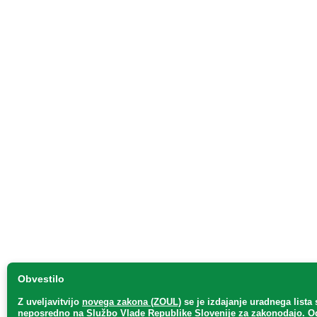
Obvestilo
Z uveljavitvijo
novega zakona (ZOUL)
se je
izdajanje uradnega lista 
neposredno
na Službo Vlade Republike Slovenije za zakonodajo
. O