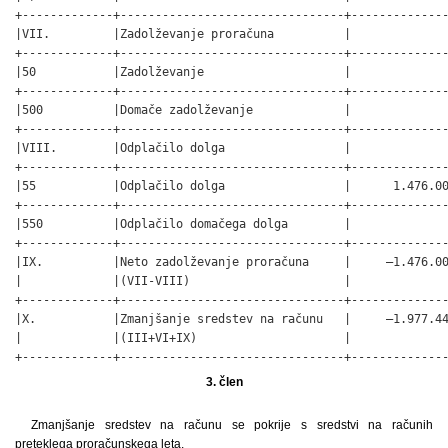
+-------------+--------------------------------+--------------
|VII.         |Zadolževanje proračuna          |              
+-------------+--------------------------------+--------------
|50           |Zadolževanje                    |              
+-------------+--------------------------------+--------------
|500          |Domače zadolževanje             |              
+-------------+--------------------------------+--------------
|VIII.        |Odplačilo dolga                 |              
+-------------+--------------------------------+--------------
|55           |Odplačilo dolga                 |      1.476.00
+-------------+--------------------------------+--------------
|550          |Odplačilo domačega dolga        |              
+-------------+--------------------------------+--------------
|IX.          |Neto zadolževanje proračuna     |     –1.476.00
|             |(VII-VIII)                      |              
+-------------+--------------------------------+--------------
|X.           |Zmanjšanje sredstev na računu   |     –1.977.44
|             |(III+VI+IX)                     |              
+-------------+--------------------------------+-------------
3. člen
Zmanjšanje sredstev na računu se pokrije s sredstvi na računih
preteklega proračunskega leta.