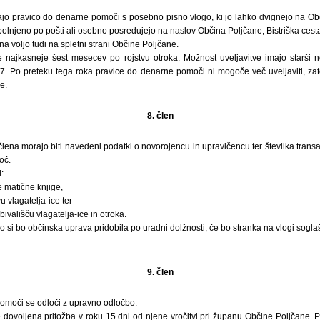
jajo pravico do denarne pomoči s posebno pisno vlogo, ki jo lahko dvignejo na Ob
zpolnjeno po pošti ali osebno posredujejo na naslov Občina Poljčane, Bistriška cest
 voljo tudi na spletni strani Občine Poljčane.
e najkasneje šest mesecev po rojstvu otroka. Možnost uveljavitve imajo starši
07. Po preteku tega roka pravice do denarne pomoči ni mogoče več uveljaviti, za
e.
8. člen
 člena morajo biti navedeni podatki o novorojencu in upravičencu ter številka tran
oč.
:
ne matične knjige,
u vlagatelja-ice ter
ivališču vlagatelja-ice in otroka.
i bo občinska uprava pridobila po uradni dolžnosti, če bo stranka na vlogi sogla
.
9. člen
pomoči se odloči z upravno odločbo.
dovoljena pritožba v roku 15 dni od njene vročitvi pri županu Občine Poljčane. Pr