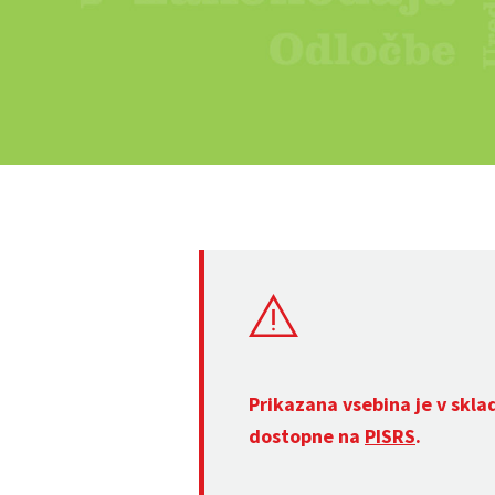
Prikazana vsebina je v skla
dostopne na
PISRS
.