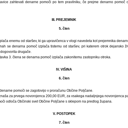
avice zahtevati denarne pomoči po tem pravilniku, če prejme denarno pomoč ob
III. PREJEMNIK
5. člen
lača enemu od staršev, ki ga upravičenca v vlogi navedeta kot prejemnika denar
inah se denarna pomoč izplača tistemu od staršev, pri katerem otrok dejansko živ
dogovorita drugače.
stavka 3. člena se denarna pomoč izplača zakonitemu zastopniku otroka.
IV. VIŠINA
6. člen
o denarne pomoči se zagotovijo v proračunu Občine Poljčane.
znaša za prvega novorojenca 200,00 EUR, za vsakega nadaljnjega novorojenca p
či odloča Občinski svet Občine Poljčane s sklepom na predlog župana.
V. POSTOPEK
7. člen