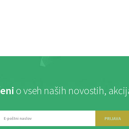
eni
o vseh naših novostih, akci
PRIJAVA