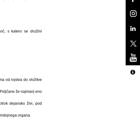
č, s katero se družini
ma od rojstva do vložitve
i Poljčane že najmanj eno
otrok dejansko živi, pod
pristojnega organa.