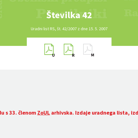
Številka 42
Uradni list RS, št. 42/2007 z dne 15. 5. 2007
du s 33. členom
ZoUL
arhivska. Izdaje uradnega lista, iz