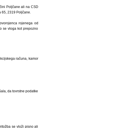
čini Poljčane ali na CSD
a 65, 2319 Poljčane.
 novorojenca rojenega od
to se vloga kot prepozno
sakcijskega računa, kamor
šala, da tovrstne podatke
itožba se vloži pisno ali