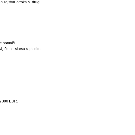
 rojstvu otroka v drugi
ne pomoči.
i, če se starša s pisnim
a 300 EUR.