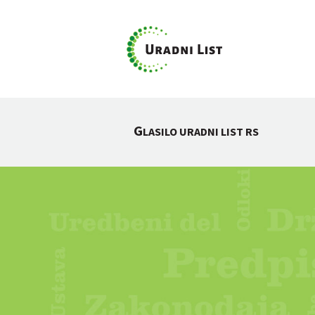
G
LASILO URADNI LIST RS