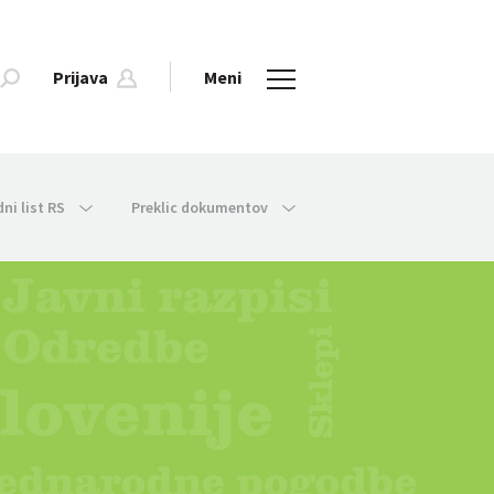
Prijava
Meni
dni list RS
Preklic dokumentov