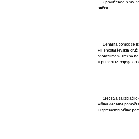
Upravičenec nima pr
občini.
Denarna pomoč se izp
Pri enostarševskih druž
sporazumom izrecno ne 
V primeru iz tretjega od
Sredstva za izplačil
Višina denarne pomoči 
O spremembi višine pomo