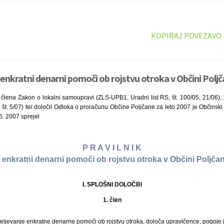
KOPIRAJ POVEZAVO
 enkratni denarni pomoči ob rojstvu otroka v Občini Poljč
 člena Zakon o lokalni samoupravi (ZLS-UPB1, Uradni list RS, št. 100/05, 21/06),
, št. 5/07) ter določil Odloka o proračunu Občine Poljčane za leto 2007 je Občinsk
 5. 2007 sprejel
P R A V I L N I K
 enkratni denarni pomoči ob rojstvu otroka v Občini Poljča
I. SPLOŠNI DOLOČBI
1. člen
deljevanje enkratne denarne pomoči ob rojstvu otroka, določa upravičence, pogoje 