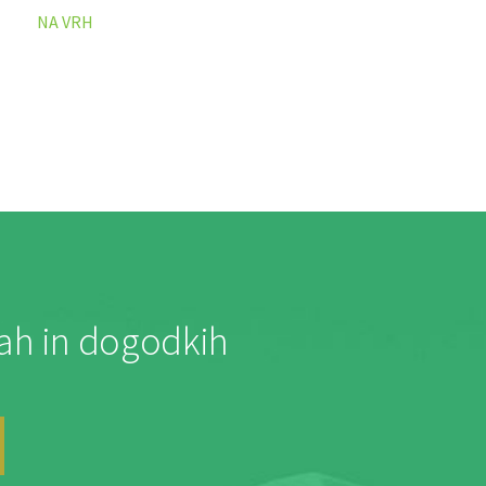
NA VRH
jah in dogodkih