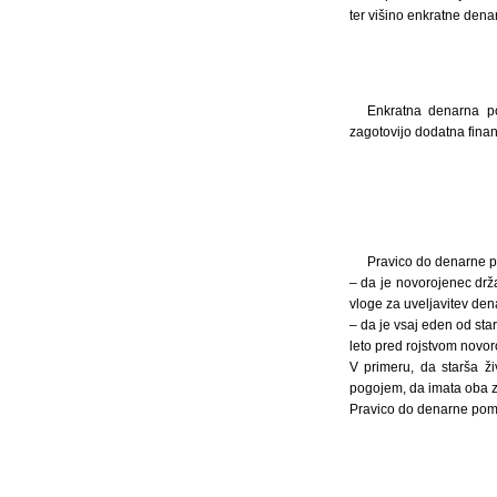
ter višino enkratne dena
Enkratna denarna p
zagotovijo dodatna finan
Pravico do denarne p
– da je novorojenec drža
vloge za uveljavitev den
– da je vsaj eden od sta
leto pred rojstvom novor
V primeru, da starša ži
pogojem, da imata oba z
Pravico do denarne pomoč