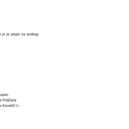
 jo je prejel na podlagi
Župan
e Poljčane
v Kovačič l.r.