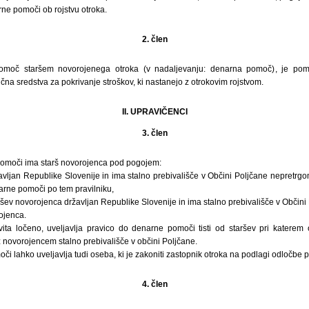
rne pomoči ob rojstvu otroka.
2. člen
omoč staršem novorojenega otroka (v nadaljevanju: denarna pomoč), je pomo
čna sredstva za pokrivanje stroškov, ki nastanejo z otrokovim rojstvom.
II. UPRAVIČENCI
3. člen
omoči ima starš novorojenca pod pogojem:
vljan Republike Slovenije in ima stalno prebivališče v Občini Poljčane nepretrgo
arne pomoči po tem pravilniku,
ršev novorojenca državljan Republike Slovenije in ima stalno prebivališče v Občin
ojenca.
vita ločeno, uveljavlja pravico do denarne pomoči tisti od staršev pri katerem 
 novorojencem stalno prebivališče v občini Poljčane.
i lahko uveljavlja tudi oseba, ki je zakoniti zastopnik otroka na podlagi odločbe 
4. člen