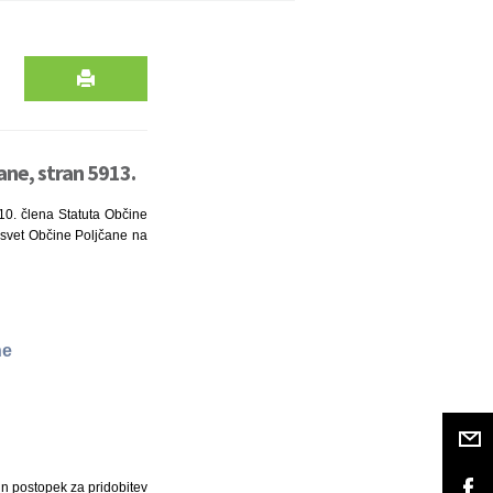
ane, stran 5913.
 10. člena Statuta Občine
i svet Občine Poljčane na
ne
in postopek za pridobitev