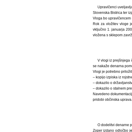
Upravičenci uveljavl
Slovenska Bistrica ter i
Vloga bo upravičencem na
Rok za vložitev vloge j
vključno 1. januarja 20
vložena s sklepom zavrž
V vlogi iz prejšnjega
se nakaže denarna pom
Vlogi je potrebno priložiti
– kopijo izpiska iz rojst
– dokazilo o državljanstv
– dokazilo o stalnem preb
Navedeno dokumentacijo s
pridobi občinska uprava
O dodelitvi denarne 
Zoper izdano odločbo je 