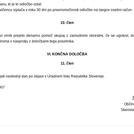
anu, ki je to odločbo izdal.
čencu izplača v roku 30 dni po pravnomočnosti odločbe na njegov osebni račun.
10. člen
n vrniti prejeto denarno pomoč skupaj z zamudnimi obrestmi, če se ugotovi, da
roma v nasprotju z določbami tega pravilnika.
VI. KONČNA DOLOČBA
11. člen
ljati naslednji dan po objavi v Uradnem listu Republike Slovenije.
007
Občin
Stanisla