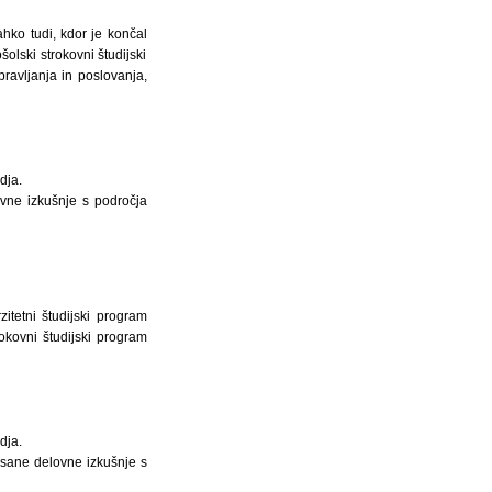
lahko tudi, kdor je končal
olski strokovni študijski
ravljanja in poslovanja,
dja.
ovne izkušnje s področja
itetni študijski program
rokovni študijski program
dja.
isane delovne izkušnje s