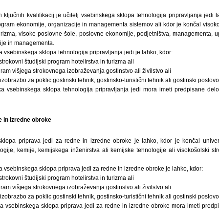
h ključnih kvalifikacij je učitelj vsebinskega sklopa tehnologija pripravljanja jedi 
program ekonomije, organizacije in managementa sistemov ali kdor je končal visokoš
turizma, visoke poslovne šole, poslovne ekonomije, podjetništva, managementa, up
cije in managementa.
a vsebinskega sklopa tehnologija pripravljanja jedi je lahko, kdor:
strokovni študijski program hotelirstva in turizma ali
gram višjega strokovnega izobraževanja gostinstvo ali živilstvo ali
zobrazbo za poklic gostinski tehnik, gostinsko-turistični tehnik ali gostinski poslovo
ka vsebinskega sklopa tehnologija pripravljanja jedi mora imeti predpisane del
e in izredne obroke
sklopa priprava jedi za redne in izredne obroke je lahko, kdor je končal univerz
ologije, kemije, kemijskega inženirstva ali kemijske tehnologije ali visokošolski st
a vsebinskega sklopa priprava jedi za redne in izredne obroke je lahko, kdor:
strokovni študijski program hotelirstva in turizma ali
gram višjega strokovnega izobraževanja gostinstvo ali živilstvo ali
zobrazbo za poklic gostinski tehnik, gostinsko-turistični tehnik ali gostinski poslovo
ka vsebinskega sklopa priprava jedi za redne in izredne obroke mora imeti predp