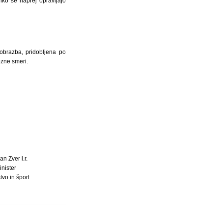
ko še naprej opravljajo
zobrazba, pridobljena po
ezne smeri.
lan Zver l.r.
inister
tvo in šport