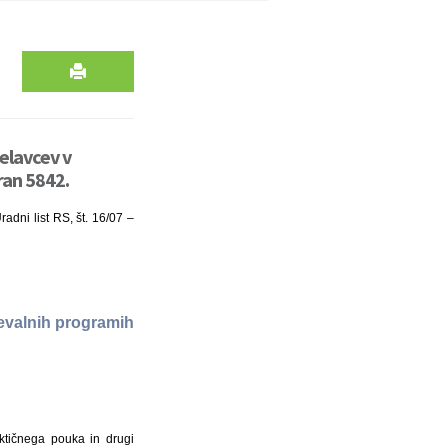
delavcev v
ran 5842.
adni list RS, št. 16/07 –
ževalnih programih
raktičnega pouka in drugi