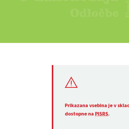
Prikazana vsebina je v skla
dostopne na
PISRS
.