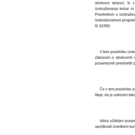
strokovni delavci, ki 
izobraževanja kuhar in
Pravilnikom o izobraže
izobraževalnem program
št. 82/06).
V tem pravilniku izob
Zakonom o strokovnih in
posameznih predmetih pa
Če v tem pravilniku p
šteje, da je ustrezen ta
Izbira učiteljev posa
upoštevati izvedbeni kur