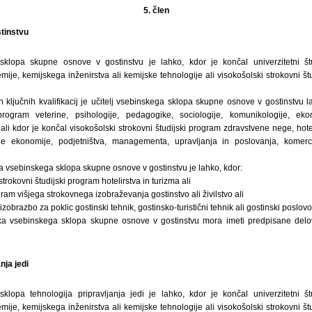
5. člen
tinstvu
sklopa skupne osnove v gostinstvu je lahko, kdor je končal univerzitetni štu
kemije, kemijskega inženirstva ali kemijske tehnologije ali visokošolski strokovni š
ih ključnih kvalifikacij je učitelj vsebinskega sklopa skupne osnove v gostinstvu l
i program veterine, psihologije, pedagogike, sociologije, komunikologije, eko
 kdor je končal visokošolski strokovni študijski program zdravstvene nege, hotel
e ekonomije, podjetništva, managementa, upravljanja in poslovanja, komerci
a vsebinskega sklopa skupne osnove v gostinstvu je lahko, kdor:
strokovni študijski program hotelirstva in turizma ali
gram višjega strokovnega izobraževanja gostinstvo ali živilstvo ali
zobrazbo za poklic gostinski tehnik, gostinsko-turistični tehnik ali gostinski poslovo
uka vsebinskega sklopa skupne osnove v gostinstvu mora imeti predpisane delo
nja jedi
sklopa tehnologija pripravljanja jedi je lahko, kdor je končal univerzitetni št
kemije, kemijskega inženirstva ali kemijske tehnologije ali visokošolski strokovni š