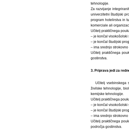
tehnologije.
Za razvijanje integrirani
univerzitetni študijski 
program hotelirstva in 
komerciale ali organiza
Učitelj praktičnega pouk
– je končal visokošolski 
– je končal študijski pro
– ima srednjo strokovno i
Učitelj praktičnega pou
gostinstva.
3. Priprava jedi za redn
Učitelj vsebinskega 
živilske tehnologije, bi
kemijske tehnologije.
Učitelj praktičnega pouk
– je končal visokošolski 
– je končal študijski pro
– ima srednjo strokovno i
Učitelj praktičnega pou
področja gostinstva.