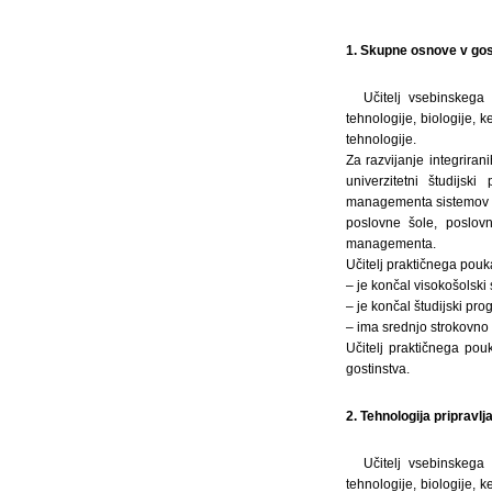
1. Skupne osnove v gos
Učitelj vsebinskega 
tehnologije, biologije, 
tehnologije.
Za razvijanje integriran
univerzitetni študijsk
managementa sistemov ali
poslovne šole, poslovn
managementa.
Učitelj praktičnega pouk
– je končal visokošolski 
– je končal študijski pro
– ima srednjo strokovno i
Učitelj praktičnega po
gostinstva.
2. Tehnologija pripravlja
Učitelj vsebinskega 
tehnologije, biologije, 