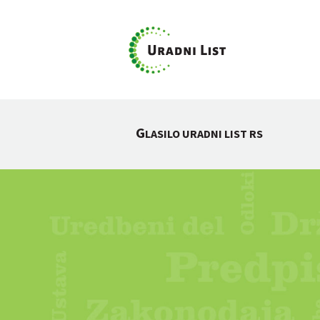
G
LASILO URADNI LIST RS