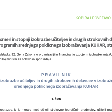
KOPIRAJ POVEZAVO
 smeri in stopnji izobrazbe učiteljev in drugih strokovnih 
rogramih srednjega poklicnega izobraževanja KUHAR, st
stavka 92. člena Zakona o organizaciji in financiranju vzgoje in izobraževanja (Ur
lo) minister za šolstvo in šport izdaja
P R A V I L N I K
i izobrazbe učiteljev in drugih strokovnih delavcev v izobra
srednjega poklicnega izobraževanja KUHAR
1. člen
zobrazbo, ki jo morajo imeti učitelji strokovno teoretičnih predmetov, učitelji p