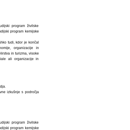
dijski program živilske
tudijski program kemijske
ahko tudi, kdor je končal
nomije, organizacije in
irstva in turizma, visoke
ale ali organizacije in
dja.
vne izkušnje s področja
udijski program živilske
tudijski program kemijske