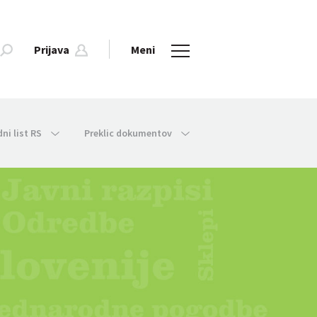
Prijava
Meni
dni list RS
Preklic dokumentov