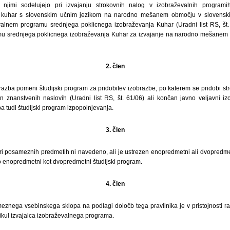
z njimi sodelujejo pri izvajanju strokovnih nalog v izobraževalnih program
 kuhar s slovenskim učnim jezikom na narodno mešanem območju v slovenski I
valnem programu srednjega poklicnega izobraževanja Kuhar (Uradni list RS, št. 
u srednjega poklicnega izobraževanja Kuhar za izvajanje na narodno mešanem o
2. člen
razba pomeni študijski program za pridobitev izobrazbe, po katerem se pridobi st
 znanstvenih naslovih (Uradni list RS, št. 61/06) ali končan javno veljavni iz
 tudi študijski program izpopolnjevanja.
3. člen
ri posameznih predmetih ni navedeno, ali je ustrezen enopredmetni ali dvopredmet
ko enopredmetni kot dvopredmetni študijski program.
4. člen
meznega vsebinskega sklopa na podlagi določb tega pravilnika je v pristojnosti r
ikul izvajalca izobraževalnega programa.