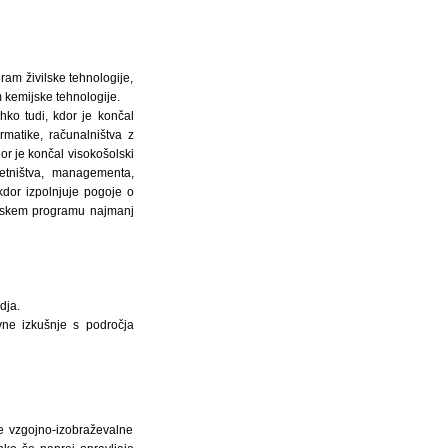
gram živilske tehnologije,
m kemijske tehnologije.
ahko tudi, kdor je končal
rmatike, računalništva z
or je končal visokošolski
jetništva, managementa,
kdor izpolnjuje pogoje o
dijskem programu najmanj
dja.
vne izkušnje s področja
je vzgojno-izobraževalne