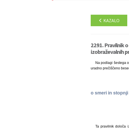
KAZALO
2291. Pravilnik o
izobraževalnih p
Na podlagi šestega od
uradno prečiščeno besedi
o smeri in stopnj
Ta pravilnik določa i