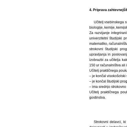
4. Priprava zahtevnejših
Učitelj vsebinskega sk
biologije, kemije, kemijs
Za razvijanje integriran
univerzitetni študijski
matematiko, računalništv
strokovni študijski pr
upravljanja in poslovan
izobrazbi za učitelja k
150 ur računalništva ali 
Učitelj praktičnega pouk
– je končal visokošolski 
– je končal študijski pro
– ima srednjo strokovno i
Učitelj praktičnega po
gostinstva.
Strokovni delavci, k