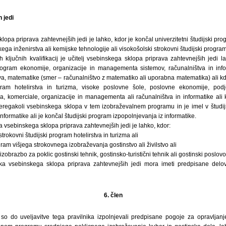
 jedi
lopa priprava zahtevnejših jedi je lahko, kdor je končal univerzitetni študijski pro
kega inženirstva ali kemijske tehnologije ali visokošolski strokovni študijski progra
ih ključnih kvalifikacij je učitelj vsebinskega sklopa priprava zahtevnejših jedi l
 program ekonomije, organizacije in managementa sistemov, računalništva in info
a, matematike (smer – računalništvo z matematiko ali uporabna matematika) ali kd
ogram hotelirstva in turizma, visoke poslovne šole, poslovne ekonomije, pod
ja, komerciale, organizacije in managementa ali računalništva in informatike ali 
ateregakoli vsebinskega sklopa v tem izobraževalnem programu in je imel v štu
informatike ali je končal študijski program izpopolnjevanja iz informatike.
a vsebinskega sklopa priprava zahtevnejših jedi je lahko, kdor:
strokovni študijski program hotelirstva in turizma ali
gram višjega strokovnega izobraževanja gostinstvo ali živilstvo ali
zobrazbo za poklic gostinski tehnik, gostinsko-turistični tehnik ali gostinski poslovo
uka vsebinskega sklopa priprava zahtevnejših jedi mora imeti predpisane delo
6. člen
i so do uveljavitve tega pravilnika izpolnjevali predpisane pogoje za opravljan