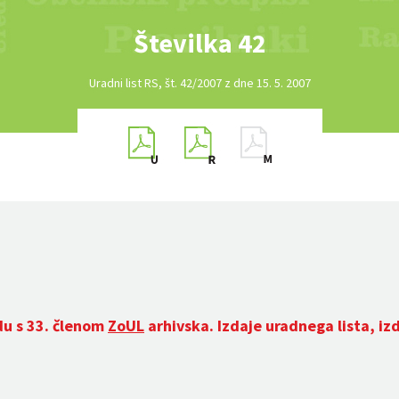
Številka 42
Uradni list RS, št. 42/2007 z dne 15. 5. 2007
du s 33. členom
ZoUL
arhivska. Izdaje uradnega lista, iz