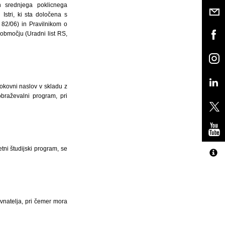
ih srednjega poklicnega
stri, ki sta določena s
82/06) in Pravilnikom o
bmočju (Uradni list RS,
rokovni naslov v skladu z
obraževalni program, pri
ni študijski program, se
avnatelja, pri čemer mora