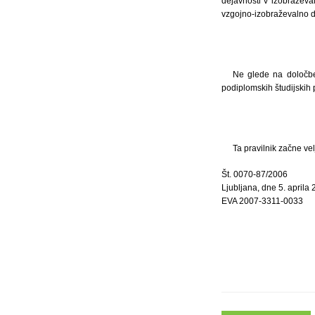
dejavnosti v izobražev
vzgojno-izobraževalno de
Ne glede na določbe 
podiplomskih študijskih 
Ta pravilnik začne ve
Št. 0070-87/2006
Ljubljana, dne 5. aprila
EVA 2007-3311-0033