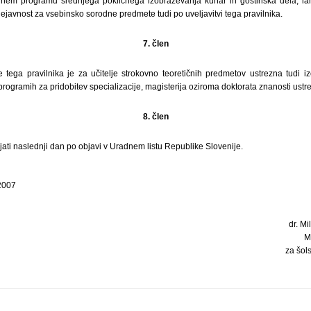
alnem programu srednjega poklicnega izobraževanja kuhar in gostinska dela, lah
javnost za vsebinsko sorodne predmete tudi po uveljavitvi tega pravilnika.
7. člen
tega pravilnika je za učitelje strokovno teoretičnih predmetov ustrezna tudi i
programih za pridobitev specializacije, magisterija oziroma doktorata znanosti ustr
8. člen
ljati naslednji dan po objavi v Uradnem listu Republike Slovenije.
 2007
dr. Mi
M
za šols