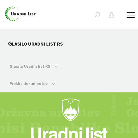
G
LASILO URADNI LIST RS
Glasilo Uradni list RS
Preklic dokumentov