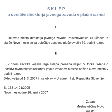
S K L E P
o uvrstitvi direktorja javnega zavoda v plačni razred
I.
Delovno mesto direktorja javnega zavoda Posvetovalnica za učence in
starše Novo mesto se za določitev osnovne plače uvrsti v 39. plačni razred.
II.
Z dnem začetka veljave tega sklepa preneha veljati IV. točka Sklepa o
uvrstitvi ravnateljev/direktorjev javnih zavodov Mestne občine Novo mesto v
plačni razred.
Sklep velja od 1. 3. 2007 in se objavi v Uradnem listu Republike Slovenije.
Št. 153-14-21/2005
Novo mesto, dne 16. aprila 2007
Župan
Mestne občine Novo
mesto