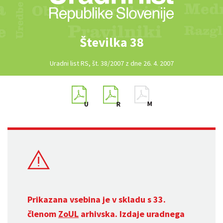
Številka 38
Uradni list RS, št. 38/2007 z dne 26. 4. 2007
Prikazana vsebina je v skladu s 33.
členom
ZoUL
arhivska. Izdaje uradnega