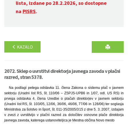
lista, izdane po 28.2.2026, so dostopne
na
PISRS
.
KAZALO
2072. Sklep o uvrstitvi direktorja javnega zavoda v plačni
razred, stran 5378.
Na podlagi petega odstavka 11. člena Zakona o sistemu plač v javnem
sektorju (Uradni list RS, št. 110/06 – ZSPJS-UPB6 in 1/07, odl. US RS) in
prvega odstavka 4. člena Uredbe o plačah direktorjev v javnem sektorju
(Uradni list RS, št. 103/05, 12/06, 36/06, 46/06, 77/06 in 128/06) ter soglasja
Ministrstva za šolstvo in šport, št. 011-35/2005/315 z dne 5. 3. 2007, izdajam
v zvezi z uvrstitvijo v plačni razred za določitev osnovne plače direktorja
javnega zavoda, katerega ustanoviteljica je Mestna občina Novo mesto