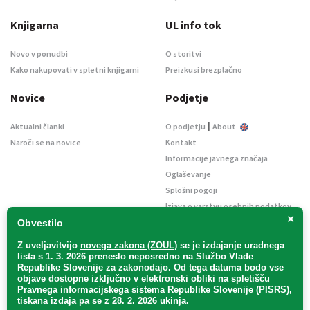
Knjigarna
UL info tok
Novo v ponudbi
O storitvi
Kako nakupovati v spletni knjigarni
Preizkusi brezplačno
Novice
Podjetje
|
Aktualni članki
O podjetju
About
Naroči se na novice
Kontakt
Informacije javnega značaja
Oglaševanje
Splošni pogoji
Izjava o varstvu osebnih podatkov
×
E-dražbe
Obvestilo
Z uveljavitvijo
novega zakona (ZOUL)
se je
izdajanje uradnega
lista s 1. 3. 2026 preneslo
neposredno
na Službo Vlade
Republike Slovenije za zakonodajo
. Od tega datuma bodo vse
objave dostopne izključno v elektronski obliki na spletišču
Pravnega informacijskega sistema Republike Slovenije (PISRS),
Uradni list d. o. o. – v likvidaciji / Vse pravice pridržane.
tiskana izdaja pa se z 28. 2. 2026 ukinja.