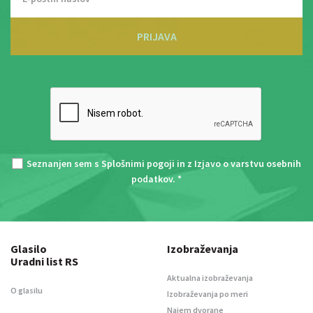
PRIJAVA
Seznanjen sem s
Splošnimi pogoji
in z
Izjavo o varstvu osebnih
podatkov
. *
Glasilo
Izobraževanja
Uradni list RS
Aktualna izobraževanja
O glasilu
Izobraževanja po meri
Najem dvorane