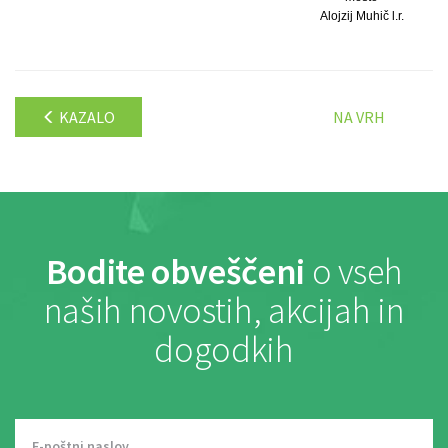
Alojzij Muhič l.r.
KAZALO
NA VRH
Bodite obveščeni
o vseh
naših novostih, akcijah in
dogodkih