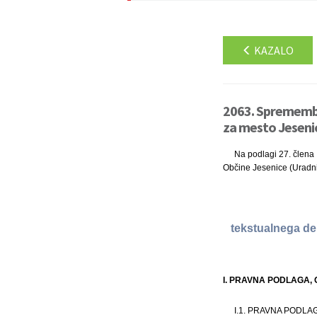
KAZALO
2063. Spremembe
za mesto Jesenice
Na podlagi 27. člena Z
Občine Jesenice (Uradni 
tekstualnega de
I. PRAVNA PODLAGA, 
I.1. PRAVNA PODLA