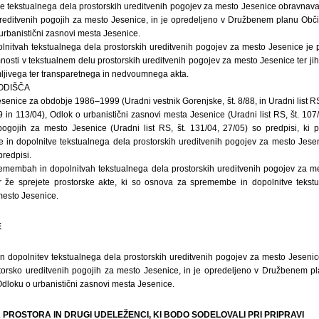
 tekstualnega dela prostorskih ureditvenih pogojev za mesto Jesenice obravnavaj
reditvenih pogojih za mesto Jesenice, in je opredeljeno v Družbenem planu Obč
rbanistični zasnovi mesta Jesenice.
nitvah tekstualnega dela prostorskih ureditvenih pogojev za mesto Jesenice je p
nosti v tekstualnem delu prostorskih ureditvenih pogojev za mesto Jesenice ter jih 
mljivega ter transparetnega in nedvoumnega akta.
HODIŠČA
enice za obdobje 1986–1999 (Uradni vestnik Gorenjske, št. 8/88, in Uradni list RS,
9 in 113/04), Odlok o urbanistični zasnovi mesta Jesenice (Uradni list RS, št. 107
pogojih za mesto Jesenice (Uradni list RS, št. 131/04, 27/05) so predpisi, ki 
in dopolnitve tekstualnega dela prostorskih ureditvenih pogojev za mesto Jesenic
predpisi.
remembah in dopolnitvah tekstualnega dela prostorskih ureditvenih pogojev za m
r že sprejete prostorske akte, ki so osnova za spremembe in dopolnitve tekstu
mesto Jesenice.
E
dopolnitev tekstualnega dela prostorskih ureditvenih pogojev za mesto Jesenic
torsko ureditvenih pogojih za mesto Jesenice, in je opredeljeno v Družbenem p
loku o urbanistični zasnovi mesta Jesenice.
A PROSTORA IN DRUGI UDELEŽENCI, KI BODO SODELOVALI PRI PRIPRAVI