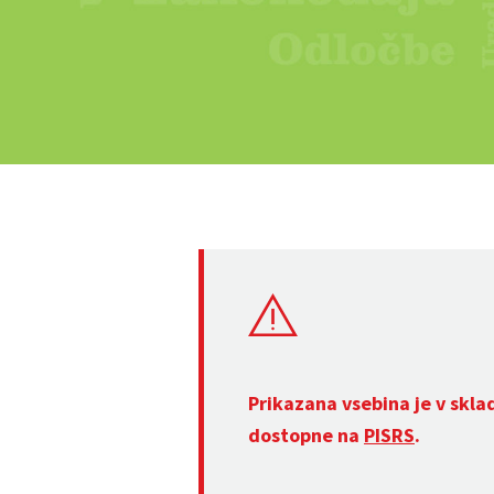
Prikazana vsebina je v skla
dostopne na
PISRS
.