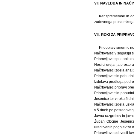
VII. NAVEDBA IN NAČ
Ker spremembe in dop
zadevnega prostorskega 
VIII. ROKI ZA PRIPRAV
Pridobitev smernic no
Načrtovalec v soglasju s
Pripravljavec pridobi sme
Nosilci urejanja prosto
Načrtovalec izdela anali
Pripravljavec in pobudni
Izdelava predloga podrob
Načrtovalec pripravi pre
Pripravljavec in ponudn
Jesenice ter v roku 5 dn
Načrtovalec izdela uskl
v 5 dneh po posredovanju
Javna razgrnitev in jav
Župan Občine Jesenice
ureditvenih pogojev za m
Pripravljavec obvesti j