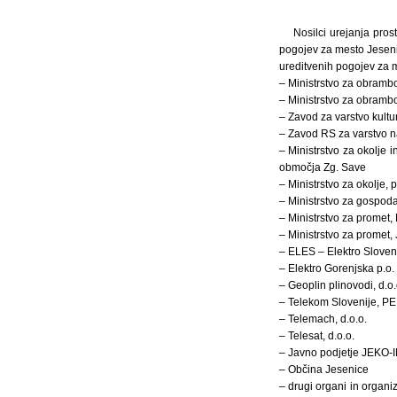
Nosilci urejanja pros
pogojev za mesto Jeseni
ureditvenih pogojev za 
– Ministrstvo za obrambo
– Ministrstvo za obramb
– Zavod za varstvo kultu
– Zavod RS za varstvo 
– Ministrstvo za okolje
območja Zg. Save
– Ministrstvo za okolje, 
– Ministrstvo za gospoda
– Ministrstvo za promet,
– Ministrstvo za promet,
– ELES – Elektro Sloveni
– Elektro Gorenjska p.o.
– Geoplin plinovodi, d.o.
– Telekom Slovenije, PE
– Telemach, d.o.o.
– Telesat, d.o.o.
– Javno podjetje JEKO-I
– Občina Jesenice
– drugi organi in organi