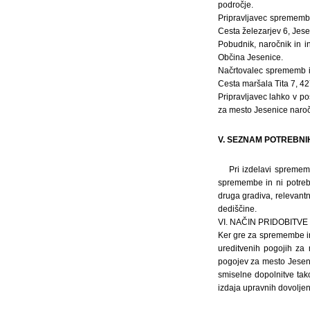
področje.
Pripravljavec sprememb 
Cesta železarjev 6, Jese
Pobudnik, naročnik in i
Občina Jesenice.
Načrtovalec sprememb in
Cesta maršala Tita 7, 42
Pripravljavec lahko v p
za mesto Jesenice naroč
V. SEZNAM POTREBN
Pri izdelavi spremem
spremembe in ni potreb
druga gradiva, relevantn
dediščine.
VI. NAČIN PRIDOBITV
Ker gre za spremembe in
ureditvenih pogojih za 
pogojev za mesto Jeseni
smiselne dopolnitve tak
izdaja upravnih dovoljen