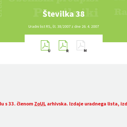
Številka 38
Uradni list RS, št. 38/2007 z dne 26. 4. 2007
du s 33. členom
ZoUL
arhivska. Izdaje uradnega lista, iz