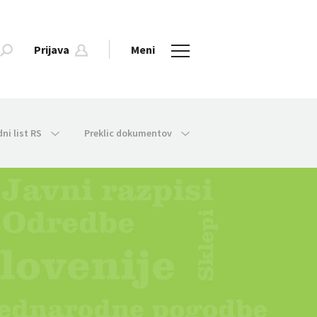
Prijava
Meni
dni list RS
Preklic dokumentov