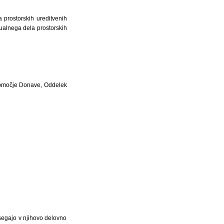
 prostorskih ureditvenih
ualnega dela prostorskih
 območje Donave, Oddelek
osegajo v njihovo delovno