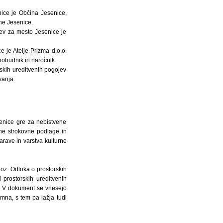
nice je Občina Jesenice,
ne Jesenice.
jev za mesto Jesenice je
 je Atelje Prizma d.o.o.
pobudnik in naročnik.
skih ureditvenih pogojev
vanja.
senice gre za nebistvene
ne strokovne podlage in
arave in varstva kulturne
oz. Odloka o prostorskih
 prostorskih ureditvenih
P. V dokument se vnesejo
mna, s tem pa lažja tudi