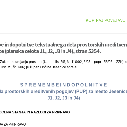
KOPIRAJ POVEZAVO
 in dopolnitve tekstualnega dela prostorskih ureditven
 (planska celota J1, J2, J3 in J4), stran 5354.
akona o urejanju prostora (Uradni list RS, št. 110/02, 8/03 – popr., 58/03 – ZZK) te
list RS, št. 1/06) je župan Občine Jesenice sprejel
S P R E M E M B E I N D O P O L N I T V E
la prostorskih ureditvenih pogojev (PUP) za mesto Jesenice
J1, J2, J3 in J4)
OCENA STANJA IN RAZLOGI ZA PRIPRAVO
GA ZA PRIPRAVO