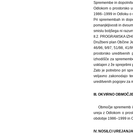
Spremembe in dopolnitve
Odlokom o prostorsko u
1986–1999 in Odloku o u
Pri spremembah in dopol
pomanjkljivosti in dvoum
smislu boljšega ni razu
II.2. PROGRAMSKA IZ
Družbeni plan Občine Jes
46/96, 9/97, 51/98, 41/9
prostorsko ureditvenih 
izhodišče za spremembe 
usklajen z že sprejetimi 
Zato je potrebno pri sp
veljavno zakonodajo te
ureditvenih pogojev za 
III. OKVIRNO OBMOČJ
Območje sprememb in 
ureja z Odlokom o pros
obdobje 1986–1999 in Od
IV. NOSILCI UREJANJ