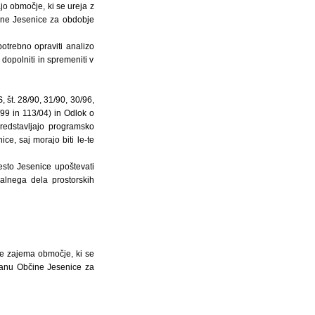
o območje, ki se ureja z
ine Jesenice za obdobje
otrebno opraviti analizo
dopolniti in spremeniti v
 št. 28/90, 31/90, 30/96,
/99 in 113/04) in Odlok o
predstavljajo programsko
e, saj morajo biti le-te
esto Jesenice upoštevati
alnega dela prostorskih
e zajema območje, ki se
lanu Občine Jesenice za