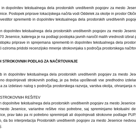
in dopolnitev tekstualnega dela prostorskih ureditvenih pogojev za mesto Jese
nice. Postopek priprave lokacijskega načrta vodi Oddelek za okolje in prostor Obči
nvestitor sprememb in dopolnitev tekstualnega dela prostorskih ureditvenih pogo
 dopolnitev tekstualnega dela prostorskih ureditvenih pogojev za mesto Jesenice
70 Jesenice, katerega je na podlagi postopka javnih naročil malih vrednosti izbral 
ostopku priprave in sprejemana sprememb in dopolnitev tekstualnega dela prostor
i oziroma pridobi recenzijsko mnenje strokovnjaka s področja prostorskega načrto
IH STROKOVNIH PODLAG ZA NAČRTOVANJE
b in dopolnitev tekstualnega dela prostorskih ureditvenih pogojev za mesto Je
no dopolnjevati strokovnih podlag, je pa treba upoštevati vse predhodno izdela
a za izdelavo nalog s področja prostorskega razvoja, varstva okolja, ohranjanja n
E STROKOVNIH REŠITEV
 dopolnitve tekstualnega dela prostorskih ureditvenih pogojev za mesto Jesenice 
mesto Jesenice, variantne rešitve niso potrebne, saj spreminjamo tekstualni del
ce, prav tako pa ni potrebno spreminjati ali dopolnjevati strokovne podlage PU
o, da bo interpretacija Prostorskih ureditvenih pogojev za mesto Jesenice nedvou
j.