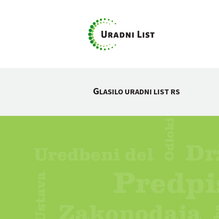
G
LASILO URADNI LIST RS