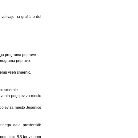
vplivajo na grafične del
ega programa priprave.
 programa priprave.
ejemu vseh smernic.
mu smernic.
itvenih pogojev za mesto
ogojev za mesto Jesenice
lnega dela prostorskih
dnem listu RS ter v enem