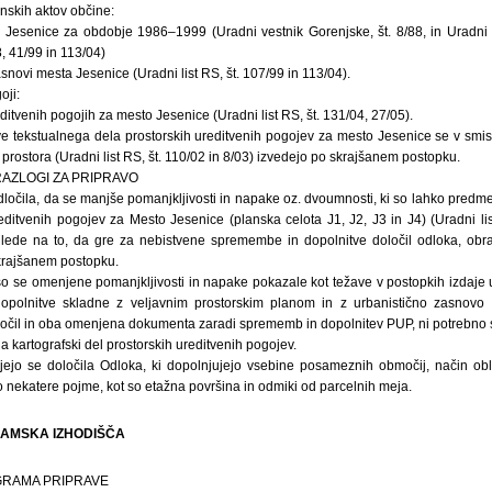
nskih aktov občine:
Jesenice za obdobje 1986–1999 (Uradni vestnik Gorenjske, št. 8/88, in Uradni li
, 41/99 in 113/04)
snovi mesta Jesenice (Uradni list RS, št. 107/99 in 113/04).
oji:
ditvenih pogojih za mesto Jesenice (Uradni list RS, št. 131/04, 27/05).
 tekstualnega dela prostorskih ureditvenih pogojev za mesto Jesenice se v smi
prostora (Uradni list RS, št. 110/02 in 8/03) izvedejo po skrajšanem postopku.
 RAZLOGI ZA PRIPRAVO
ločila, da se manjše pomanjkljivosti in napake oz. dvoumnosti, ki so lahko predmet r
ditvenih pogojev za Mesto Jesenice (planska celota J1, J2, J3 in J4) (Uradni lis
glede na to, da gre za nebistvene spremembe in dopolnitve določil odloka, obr
krajšanem postopku.
so se omenjene pomanjkljivosti in napake pokazale kot težave v postopkih izdaje 
polnitve skladne z veljavnim prostorskim planom in z urbanistično zasnovo 
očil in oba omenjena dokumenta zaradi sprememb in dopolnitev PUP, ni potrebno spr
a kartografski del prostorskih ureditvenih pogojev.
jejo se določila Odloka, ki dopolnjujejo vsebine posameznih območij, način obli
 nekatere pojme, kot so etažna površina in odmiki od parcelnih meja.
GRAMSKA IZHODIŠČA
OGRAMA PRIPRAVE