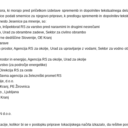
tora, ki morajo pred pričetkom izdelave sprememb in dopolnitev tekstualnega dela
ce podati smernice za njegovo pripravo, k predlogu sprememb in dopolnitev tekst
mesto Jesenice pa mnenje, so:
, Inšpektorat RS za varstvo pred naravnimi in drugimi nesrečami
o, Urad za obrambne zadeve, Sektor za civilno obrambo
rne dediščine Slovenije, OE Kranj
narave
 in prostor, Agencija RS za okolje, Urad za upravljanje z vodami, Sektor za vodno
prostor in energijo, Agencija RS za okolje, Urad za okolje
rstvo (za področje energetike)
 Direkcija RS za ceste
 Javna agencija za železniški promet RS
je, d.o.o.
 Kranj, PE Žirovnica
o., Ljubljana
 Kranj
N d.o.o.
zacije, kolikor bi se v postopku priprave lokacijskega načrta izkazalo, da rešitve p