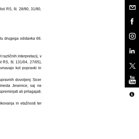
st RS, št. 28/90, 31/90,
slu drugega odstavka 66.
azličnih interpretacij, v
t RS, št. 131/04, 27/05),
avnavajo kot popravki in
upravnih dovoljenj. Sicer
mesta Jesenice, saj ne
eminjati ali prilagajati.
kovanja in etažnosti ter