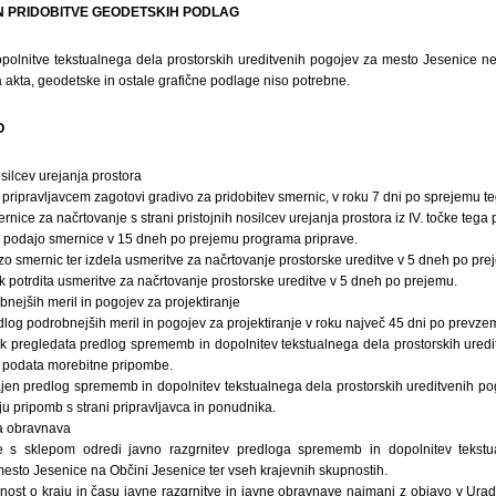
IN PRIDOBITVE GEODETSKIH PODLAG
olnitve tekstualnega dela prostorskih ureditvenih pogojev za mesto Jesenice ne 
akta, geodetske in ostale grafične podlage niso potrebne.
O
silcev urejanja prostora
 pripravljavcem zagotovi gradivo za pridobitev smernic, v roku 7 dni po sprejemu t
rnice za načrtovanje s strani pristojnih nosilcev urejanja prostora iz IV. točke tega
ra podajo smernice v 15 dneh po prejemu programa priprave.
zo smernic ter izdela usmeritve za načrtovanje prostorske ureditve v 5 dneh po pr
k potrdita usmeritve za načrtovanje prostorske ureditve v 5 dneh po prejemu.
nejših meril in pogojev za projektiranje
dlog podrobnejših meril in pogojev za projektiranje v roku največ 45 dni po prevze
ik pregledata predlog sprememb in dopolnitev tekstualnega dela prostorskih ured
i podata morebitne pripombe.
ajen predlog sprememb in dopolnitev tekstualnega dela prostorskih ureditvenih p
 pripomb s strani pripravljavca in ponudnika.
na obravnava
 s sklepom odredi javno razgrnitev predloga sprememb in dopolnitev tekstua
esto Jesenice na Občini Jesenice ter vseh krajevnih skupnostih.
avnost o kraju in času javne razgrnitve in javne obravnave najmanj z objavo v Ura