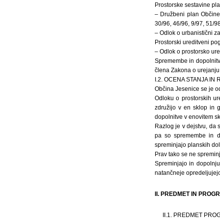
Prostorske sestavine pla
– Družbeni plan Občine 
30/96, 46/96, 9/97, 51/98
– Odlok o urbanistični za
Prostorski ureditveni pog
– Odlok o prostorsko ure
Spremembe in dopolnitve
člena Zakona o urejanju 
I.2. OCENA STANJA IN
Občina Jesenice se je od
Odloku o prostorskih ure
združijo v en sklop in 
dopolnitve v enovitem s
Razlog je v dejstvu, da 
pa so spremembe in do
spreminjajo planskih dol
Prav tako se ne spreminj
Spreminjajo in dopolnju
natančneje opredeljujejo
II. PREDMET IN PRO
II.1. PREDMET PR