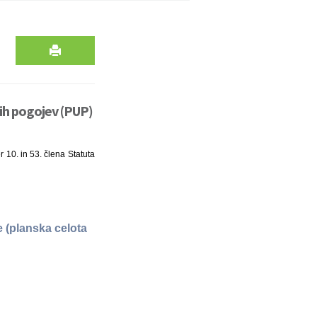
ih pogojev (PUP)
r 10. in 53. člena Statuta
 (planska celota