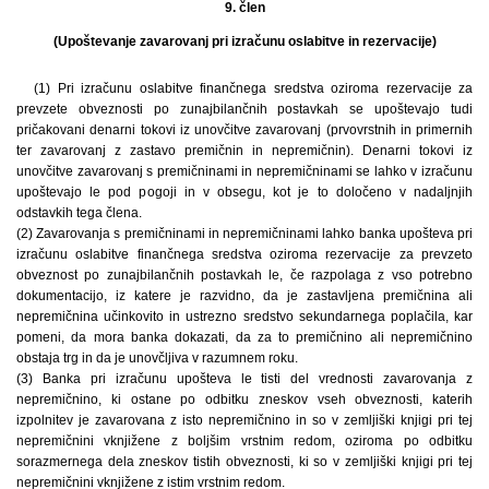
9. člen
(Upoštevanje zavarovanj pri izračunu oslabitve in rezervacije)
(1) Pri izračunu oslabitve finančnega sredstva oziroma rezervacije za
prevzete obveznosti po zunajbilančnih postavkah se upoštevajo tudi
pričakovani denarni tokovi iz unovčitve zavarovanj (prvovrstnih in primernih
ter zavarovanj z zastavo premičnin in nepremičnin). Denarni tokovi iz
unovčitve zavarovanj s premičninami in nepremičninami se lahko v izračunu
upoštevajo le pod pogoji in v obsegu, kot je to določeno v nadaljnjih
odstavkih tega člena.
(2) Zavarovanja s premičninami in nepremičninami lahko banka upošteva pri
izračunu oslabitve finančnega sredstva oziroma rezervacije za prevzeto
obveznost po zunajbilančnih postavkah le, če razpolaga z vso potrebno
dokumentacijo, iz katere je razvidno, da je zastavljena premičnina ali
nepremičnina učinkovito in ustrezno sredstvo sekundarnega poplačila, kar
pomeni, da mora banka dokazati, da za to premičnino ali nepremičnino
obstaja trg in da je unovčljiva v razumnem roku.
(3) Banka pri izračunu upošteva le tisti del vrednosti zavarovanja z
nepremičnino, ki ostane po odbitku zneskov vseh obveznosti, katerih
izpolnitev je zavarovana z isto nepremičnino in so v zemljiški knjigi pri tej
nepremičnini vknjižene z boljšim vrstnim redom, oziroma po odbitku
sorazmernega dela zneskov tistih obveznosti, ki so v zemljiški knjigi pri tej
nepremičnini vknjižene z istim vrstnim redom.