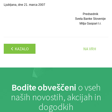
Ljubljana, dne 21. marca 2007
Predsednik
Sveta Banke Slovenije
Mitja Gaspari l.r.
KAZALO
NA VRH
Bodite obveščeni
o vseh
naših novostih, akcijah in
dogodkih