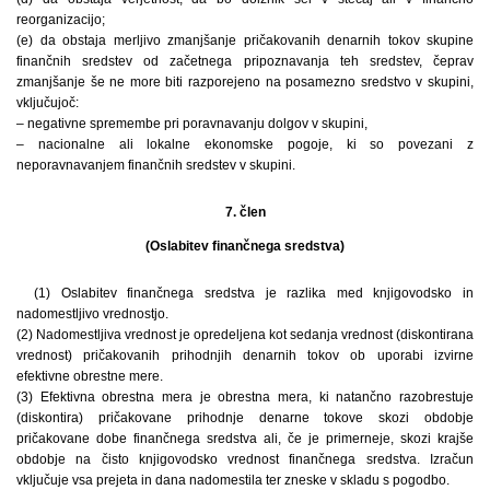
reorganizacijo;
(e) da obstaja merljivo zmanjšanje pričakovanih denarnih tokov skupine
finančnih sredstev od začetnega pripoznavanja teh sredstev, čeprav
zmanjšanje še ne more biti razporejeno na posamezno sredstvo v skupini,
vključujoč:
– negativne spremembe pri poravnavanju dolgov v skupini,
– nacionalne ali lokalne ekonomske pogoje, ki so povezani z
neporavnavanjem finančnih sredstev v skupini.
7. člen
(Oslabitev finančnega sredstva)
(1) Oslabitev finančnega sredstva je razlika med knjigovodsko in
nadomestljivo vrednostjo.
(2) Nadomestljiva vrednost je opredeljena kot sedanja vrednost (diskontirana
vrednost) pričakovanih prihodnjih denarnih tokov ob uporabi izvirne
efektivne obrestne mere.
(3) Efektivna obrestna mera je obrestna mera, ki natančno razobrestuje
(diskontira) pričakovane prihodnje denarne tokove skozi obdobje
pričakovane dobe finančnega sredstva ali, če je primerneje, skozi krajše
obdobje na čisto knjigovodsko vrednost finančnega sredstva. Izračun
vključuje vsa prejeta in dana nadomestila ter zneske v skladu s pogodbo.