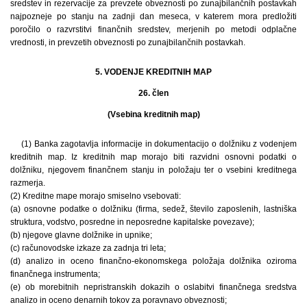
sredstev in rezervacije za prevzete obveznosti po zunajbilančnih postavkah
najpozneje po stanju na zadnji dan meseca, v katerem mora predložiti
poročilo o razvrstitvi finančnih sredstev, merjenih po metodi odplačne
vrednosti, in prevzetih obveznosti po zunajbilančnih postavkah.
5. VODENJE KREDITNIH MAP
26. člen
(Vsebina kreditnih map)
(1) Banka zagotavlja informacije in dokumentacijo o dolžniku z vodenjem
kreditnih map. Iz kreditnih map morajo biti razvidni osnovni podatki o
dolžniku, njegovem finančnem stanju in položaju ter o vsebini kreditnega
razmerja.
(2) Kreditne mape morajo smiselno vsebovati:
(a) osnovne podatke o dolžniku (firma, sedež, število zaposlenih, lastniška
struktura, vodstvo, posredne in neposredne kapitalske povezave);
(b) njegove glavne dolžnike in upnike;
(c) računovodske izkaze za zadnja tri leta;
(d) analizo in oceno finančno-ekonomskega položaja dolžnika oziroma
finančnega instrumenta;
(e) ob morebitnih nepristranskih dokazih o oslabitvi finančnega sredstva
analizo in oceno denarnih tokov za poravnavo obveznosti;