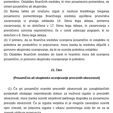
pomembno. Oslabitev finančnih sredstev, ki niso posamezno pomembna, se
izmeri posamično ali skupinsko.
(3) Banka lahko pri izračunu izgub iz naslova kreditnega tveganja
posamezno pomembnega finančnega sredstva upošteva prvovrstna
zavarovanja iz prvega odstavka 14. člena tega sklepa, primerna
zavarovanja, ki so določena v 17. členu tega sklepa, in zavarovanja s
premičnino oziroma nepremičnino, če v celoti ustrezajo pogojem, ki so
določeni v 9. členu tega sklepa.
(4) V primeru, da so finančna sredstva ocenjena posamično in oslabitev ni
potrebna ter posledično ni pripoznana, mora banka ta sredstva vključiti v
ponovno skupinsko ocenjevanje, da bi se ocenila potrebna oslabitev.
(5) Oslabitev finančnih sredstev do bank in hranilnic mora biti ocenjena
posamično, in ponovno skupinsko ocenjevanje ni potrebno.
21. člen
(Posamično ali skupinsko ocenjevanje prevzetih obveznosti)
(1) Če pri posamični ocenitvi prevzetih obveznosti po zunajbilančnih
postavkah obstajajo nepristranski dokazi za možnost izgube iz prevzetih
obveznosti, mora banka oceniti verjetnost takšnega dogodka za posamezno
prevzeto obveznost. Če je izguba verjetna in je mogoče zanesljivo oceniti
njen znesek, se pripozna izguba v izkazu poslovnega izida ter se za ta
znesek oblikuje rezervacija.