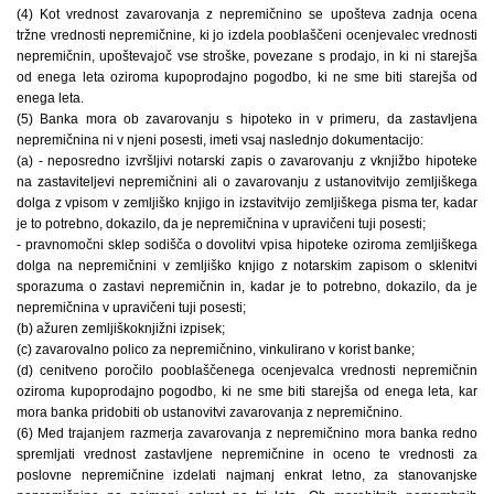
(4) Kot vrednost zavarovanja z nepremičnino se upošteva zadnja ocena
tržne vrednosti nepremičnine, ki jo izdela pooblaščeni ocenjevalec vrednosti
nepremičnin, upoštevajoč vse stroške, povezane s prodajo, in ki ni starejša
od enega leta oziroma kupoprodajno pogodbo, ki ne sme biti starejša od
enega leta.
(5) Banka mora ob zavarovanju s hipoteko in v primeru, da zastavljena
nepremičnina ni v njeni posesti, imeti vsaj naslednjo dokumentacijo:
(a) - neposredno izvršljivi notarski zapis o zavarovanju z vknjižbo hipoteke
na zastaviteljevi nepremičnini ali o zavarovanju z ustanovitvijo zemljiškega
dolga z vpisom v zemljiško knjigo in izstavitvijo zemljiškega pisma ter, kadar
je to potrebno, dokazilo, da je nepremičnina v upravičeni tuji posesti;
- pravnomočni sklep sodišča o dovolitvi vpisa hipoteke oziroma zemljiškega
dolga na nepremičnini v zemljiško knjigo z notarskim zapisom o sklenitvi
sporazuma o zastavi nepremičnin in, kadar je to potrebno, dokazilo, da je
nepremičnina v upravičeni tuji posesti;
(b) ažuren zemljiškoknjižni izpisek;
(c) zavarovalno polico za nepremičnino, vinkulirano v korist banke;
(d) cenitveno poročilo pooblaščenega ocenjevalca vrednosti nepremičnin
oziroma kupoprodajno pogodbo, ki ne sme biti starejša od enega leta, kar
mora banka pridobiti ob ustanovitvi zavarovanja z nepremičnino.
(6) Med trajanjem razmerja zavarovanja z nepremičnino mora banka redno
spremljati vrednost zastavljene nepremičnine in oceno te vrednosti za
poslovne nepremičnine izdelati najmanj enkrat letno, za stanovanjske