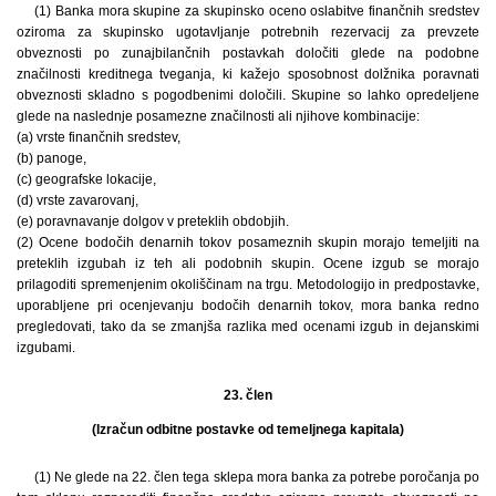
(1) Banka mora skupine za skupinsko oceno oslabitve finančnih sredstev
oziroma za skupinsko ugotavljanje potrebnih rezervacij za prevzete
obveznosti po zunajbilančnih postavkah določiti glede na podobne
značilnosti kreditnega tveganja, ki kažejo sposobnost dolžnika poravnati
obveznosti skladno s pogodbenimi določili. Skupine so lahko opredeljene
glede na naslednje posamezne značilnosti ali njihove kombinacije:
(a) vrste finančnih sredstev,
(b) panoge,
(c) geografske lokacije,
(d) vrste zavarovanj,
(e) poravnavanje dolgov v preteklih obdobjih.
(2) Ocene bodočih denarnih tokov posameznih skupin morajo temeljiti na
preteklih izgubah iz teh ali podobnih skupin. Ocene izgub se morajo
prilagoditi spremenjenim okoliščinam na trgu. Metodologijo in predpostavke,
uporabljene pri ocenjevanju bodočih denarnih tokov, mora banka redno
pregledovati, tako da se zmanjša razlika med ocenami izgub in dejanskimi
izgubami.
23. člen
(Izračun odbitne postavke od temeljnega kapitala)
(1) Ne glede na 22. člen tega sklepa mora banka za potrebe poročanja po