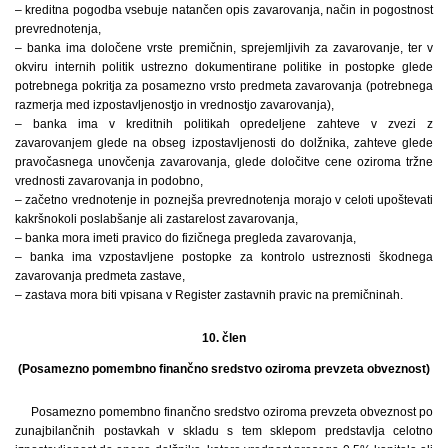
– kreditna pogodba vsebuje natančen opis zavarovanja, način in pogostnost
prevrednotenja,
– banka ima določene vrste premičnin, sprejemljivih za zavarovanje, ter v
okviru internih politik ustrezno dokumentirane politike in postopke glede
potrebnega pokritja za posamezno vrsto predmeta zavarovanja (potrebnega
razmerja med izpostavljenostjo in vrednostjo zavarovanja),
– banka ima v kreditnih politikah opredeljene zahteve v zvezi z
zavarovanjem glede na obseg izpostavljenosti do dolžnika, zahteve glede
pravočasnega unovčenja zavarovanja, glede določitve cene oziroma tržne
vrednosti zavarovanja in podobno,
– začetno vrednotenje in poznejša prevrednotenja morajo v celoti upoštevati
kakršnokoli poslabšanje ali zastarelost zavarovanja,
– banka mora imeti pravico do fizičnega pregleda zavarovanja,
– banka ima vzpostavljene postopke za kontrolo ustreznosti škodnega
zavarovanja predmeta zastave,
– zastava mora biti vpisana v Register zastavnih pravic na premičninah.
10. člen
(Posamezno pomembno finančno sredstvo oziroma prevzeta obveznost)
Posamezno pomembno finančno sredstvo oziroma prevzeta obveznost po
zunajbilančnih postavkah v skladu s tem sklepom predstavlja celotno