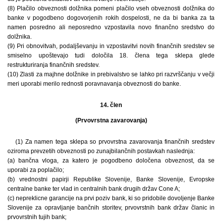
(8) Plačilo obveznosti dolžnika pomeni plačilo vseh obveznosti dolžnika do
banke v pogodbeno dogovorjenih rokih dospelosti, ne da bi banka za ta
namen posredno ali neposredno vzpostavila novo finančno sredstvo do
dolžnika.
(9) Pri obnovitvah, podaljševanju in vzpostavitvi novih finančnih sredstev se
smiselno upoštevajo tudi določila 18. člena tega sklepa glede
restrukturiranja finančnih sredstev.
(10) Zlasti za majhne dolžnike in prebivalstvo se lahko pri razvrščanju v večji
meri uporabi merilo rednosti poravnavanja obveznosti do banke.
14. člen
(Prvovrstna zavarovanja)
(1) Za namen tega sklepa so prvovrstna zavarovanja finančnih sredstev
oziroma prevzetih obveznosti po zunajbilančnih postavkah naslednja:
(a) bančna vloga, za katero je pogodbeno določena obveznost, da se
uporabi za poplačilo;
(b) vrednostni papirji Republike Slovenije, Banke Slovenije, Evropske
centralne banke ter vlad in centralnih bank drugih držav Cone A;
(c) nepreklicne garancije na prvi poziv bank, ki so pridobile dovoljenje Banke
Slovenije za opravljanje bančnih storitev, prvovrstnih bank držav članic in
prvovrstnih tujih bank;