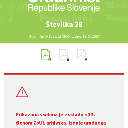
Številka 28
Uradni list RS, št. 28/2007 z dne 29. 3. 2007
Prikazana vsebina je v skladu s 33.
členom
ZoUL
arhivska. Izdaje uradnega