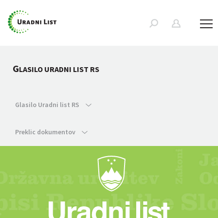
G
LASILO URADNI LIST RS
Glasilo Uradni list RS
Preklic dokumentov