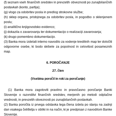
(f) seznam vseh finančnih sredstev in prevzetih obveznosti po zunajbilančnih
postavkah (konto, partija);
(g) vlogo za odobritev posla in predlog strokovne službe;
(h) sklep organa, pristojnega za odobritev posla, in pogodbo o sklenjenem
poslu;
(i) analitično knjigovodsko evidenco;
(j) dokazila o zavarovanju ter dokumentacijo o realizaciji zavarovanja;
(k) drugo pomembno dokumentacijo.
(3) Banka mora izdelati interno navodilo za vodenje kreditnih map ter določiti
odgovorne osebe, ki bodo skrbele za popolnost in celovitost posameznih
map.
6. POROČANJE
27. člen
(Vsebina poročil in roki za poročanje)
(1) Banka mora zagotoviti pravilno in pravočasno poročanje Banki
Slovenije o razvrstitvi finančnih sredstev, merjenih po metodi odplačne
vrednosti, in prevzetih obveznosti po zunajbilančnih postavkah.
(2) Banka poročila iz prvega odstavka tega člena izdela po stanju na zadnji
dan vsakega četrtletja v obliki in na način, ki je predpisan z navodilom Banke
Slovenije.