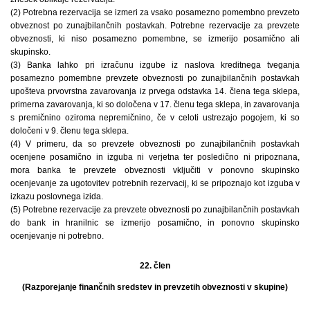
(2) Potrebna rezervacija se izmeri za vsako posamezno pomembno prevzeto
obveznost po zunajbilančnih postavkah. Potrebne rezervacije za prevzete
obveznosti, ki niso posamezno pomembne, se izmerijo posamično ali
skupinsko.
(3) Banka lahko pri izračunu izgube iz naslova kreditnega tveganja
posamezno pomembne prevzete obveznosti po zunajbilančnih postavkah
upošteva prvovrstna zavarovanja iz prvega odstavka 14. člena tega sklepa,
primerna zavarovanja, ki so določena v 17. členu tega sklepa, in zavarovanja
s premičnino oziroma nepremičnino, če v celoti ustrezajo pogojem, ki so
določeni v 9. členu tega sklepa.
(4) V primeru, da so prevzete obveznosti po zunajbilančnih postavkah
ocenjene posamično in izguba ni verjetna ter posledično ni pripoznana,
mora banka te prevzete obveznosti vključiti v ponovno skupinsko
ocenjevanje za ugotovitev potrebnih rezervacij, ki se pripoznajo kot izguba v
izkazu poslovnega izida.
(5) Potrebne rezervacije za prevzete obveznosti po zunajbilančnih postavkah
do bank in hranilnic se izmerijo posamično, in ponovno skupinsko
ocenjevanje ni potrebno.
22. člen
(Razporejanje finančnih sredstev in prevzetih obveznosti v skupine)