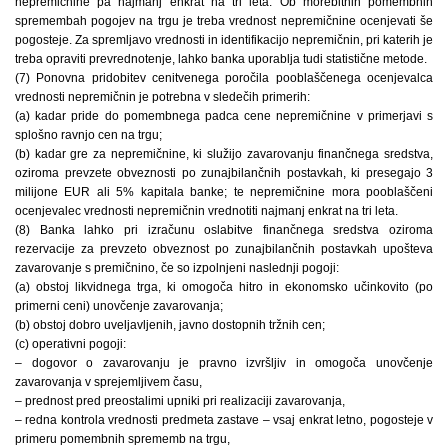
nepremičnine pa najmanj enkrat na tri leta. Ob morebitnih pomembnih
spremembah pogojev na trgu je treba vrednost nepremičnine ocenjevati še
pogosteje. Za spremljavo vrednosti in identifikacijo nepremičnin, pri katerih je
treba opraviti prevrednotenje, lahko banka uporablja tudi statistične metode.
(7) Ponovna pridobitev cenitvenega poročila pooblaščenega ocenjevalca
vrednosti nepremičnin je potrebna v sledečih primerih:
(a) kadar pride do pomembnega padca cene nepremičnine v primerjavi s
splošno ravnjo cen na trgu;
(b) kadar gre za nepremičnine, ki služijo zavarovanju finančnega sredstva,
oziroma prevzete obveznosti po zunajbilančnih postavkah, ki presegajo 3
milijone EUR ali 5% kapitala banke; te nepremičnine mora pooblaščeni
ocenjevalec vrednosti nepremičnin vrednotiti najmanj enkrat na tri leta.
(8) Banka lahko pri izračunu oslabitve finančnega sredstva oziroma
rezervacije za prevzeto obveznost po zunajbilančnih postavkah upošteva
zavarovanje s premičnino, če so izpolnjeni naslednji pogoji:
(a) obstoj likvidnega trga, ki omogoča hitro in ekonomsko učinkovito (po
primerni ceni) unovčenje zavarovanja;
(b) obstoj dobro uveljavljenih, javno dostopnih tržnih cen;
(c) operativni pogoji:
– dogovor o zavarovanju je pravno izvršljiv in omogoča unovčenje
zavarovanja v sprejemljivem času,
– prednost pred preostalimi upniki pri realizaciji zavarovanja,
– redna kontrola vrednosti predmeta zastave – vsaj enkrat letno, pogosteje v
primeru pomembnih sprememb na trgu,