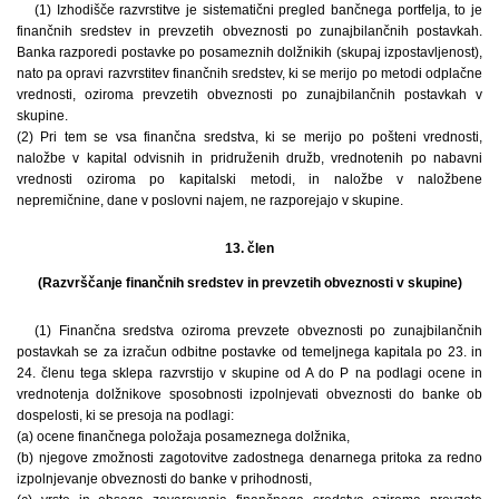
(1) Izhodišče razvrstitve je sistematični pregled bančnega portfelja, to je
finančnih sredstev in prevzetih obveznosti po zunajbilančnih postavkah.
Banka razporedi postavke po posameznih dolžnikih (skupaj izpostavljenost),
nato pa opravi razvrstitev finančnih sredstev, ki se merijo po metodi odplačne
vrednosti, oziroma prevzetih obveznosti po zunajbilančnih postavkah v
skupine.
(2) Pri tem se vsa finančna sredstva, ki se merijo po pošteni vrednosti,
naložbe v kapital odvisnih in pridruženih družb, vrednotenih po nabavni
vrednosti oziroma po kapitalski metodi, in naložbe v naložbene
nepremičnine, dane v poslovni najem, ne razporejajo v skupine.
13. člen
(Razvrščanje finančnih sredstev in prevzetih obveznosti v skupine)
(1) Finančna sredstva oziroma prevzete obveznosti po zunajbilančnih
postavkah se za izračun odbitne postavke od temeljnega kapitala po 23. in
24. členu tega sklepa razvrstijo v skupine od A do P na podlagi ocene in
vrednotenja dolžnikove sposobnosti izpolnjevati obveznosti do banke ob
dospelosti, ki se presoja na podlagi:
(a) ocene finančnega položaja posameznega dolžnika,
(b) njegove zmožnosti zagotovitve zadostnega denarnega pritoka za redno
izpolnjevanje obveznosti do banke v prihodnosti,