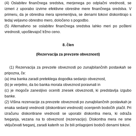
(4) Oslabitev finančnega sredstva, merjenega po odplačni vrednosti, se
izmeri z uporabo izvirne efektivne obrestne mere finančnega sredstva. V
primeru, da je obrestna mera spremenljiva, se denarni tokovi diskontirajo s
tedaj veljavno obrestno mero, določeno s pogodbo.
(5) Alternativno se oslabitev finančnega sredstva lahko meri po pošteni
vrednosti, upoštevajoč tržno ceno.
8. člen
(Rezervacija za prevzete obveznosti)
(1) Rezervacija za prevzete obveznosti po zunajbilančnih postavkah se
pripozna, če:
(a) ima banka zaradi preteklega dogodka sedanjo obveznost,
(b) je verjetno, da bo banka morala obveznost poravnati in
(c) je mogoče zanesljivo oceniti znesek obveznosti, ki predstavlja izgubo
banke.
(2) Višina rezervacije za prevzete obveznosti po zunajbilančnih postavkah je
enaka sedanji vrednosti (diskontirani vrednosti) ocenjenih bodočih plačil. Pri
izračunu diskontirane vrednosti se uporabi diskontna mera, ki odraža
tveganja, vezana na to obveznost (rezervacijo). Diskontna mera ne sme
vključevati tveganj, zaradi katerih so že bili prilagojeni bodoči denarni tokovi.