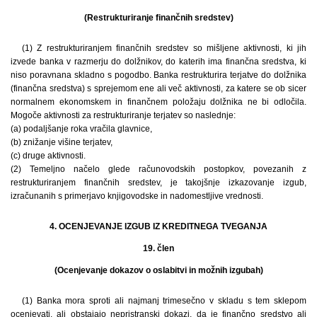
(Restrukturiranje finančnih sredstev)
(1) Z restrukturiranjem finančnih sredstev so mišljene aktivnosti, ki jih
izvede banka v razmerju do dolžnikov, do katerih ima finančna sredstva, ki
niso poravnana skladno s pogodbo. Banka restrukturira terjatve do dolžnika
(finančna sredstva) s sprejemom ene ali več aktivnosti, za katere se ob sicer
normalnem ekonomskem in finančnem položaju dolžnika ne bi odločila.
Mogoče aktivnosti za restrukturiranje terjatev so naslednje:
(a) podaljšanje roka vračila glavnice,
(b) znižanje višine terjatev,
(c) druge aktivnosti.
(2) Temeljno načelo glede računovodskih postopkov, povezanih z
restrukturiranjem finančnih sredstev, je takojšnje izkazovanje izgub,
izračunanih s primerjavo knjigovodske in nadomestljive vrednosti.
4. OCENJEVANJE IZGUB IZ KREDITNEGA TVEGANJA
19. člen
(Ocenjevanje dokazov o oslabitvi in možnih izgubah)
(1) Banka mora sproti ali najmanj trimesečno v skladu s tem sklepom
ocenjevati, ali obstajajo nepristranski dokazi, da je finančno sredstvo ali