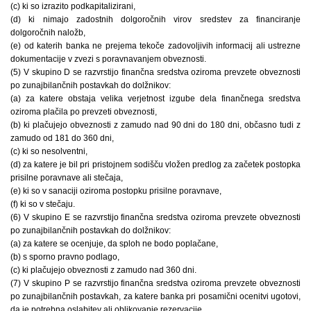
(c) ki so izrazito podkapitalizirani,
(d) ki nimajo zadostnih dolgoročnih virov sredstev za financiranje
dolgoročnih naložb,
(e) od katerih banka ne prejema tekoče zadovoljivih informacij ali ustrezne
dokumentacije v zvezi s poravnavanjem obveznosti.
(5) V skupino D se razvrstijo finančna sredstva oziroma prevzete obveznosti
po zunajbilančnih postavkah do dolžnikov:
(a) za katere obstaja velika verjetnost izgube dela finančnega sredstva
oziroma plačila po prevzeti obveznosti,
(b) ki plačujejo obveznosti z zamudo nad 90 dni do 180 dni, občasno tudi z
zamudo od 181 do 360 dni,
(c) ki so nesolventni,
(d) za katere je bil pri pristojnem sodišču vložen predlog za začetek postopka
prisilne poravnave ali stečaja,
(e) ki so v sanaciji oziroma postopku prisilne poravnave,
(f) ki so v stečaju.
(6) V skupino E se razvrstijo finančna sredstva oziroma prevzete obveznosti
po zunajbilančnih postavkah do dolžnikov:
(a) za katere se ocenjuje, da sploh ne bodo poplačane,
(b) s sporno pravno podlago,
(c) ki plačujejo obveznosti z zamudo nad 360 dni.
(7) V skupino P se razvrstijo finančna sredstva oziroma prevzete obveznosti
po zunajbilančnih postavkah, za katere banka pri posamični ocenitvi ugotovi,
da je potrebna oslabitev ali oblikovanje rezervacije.