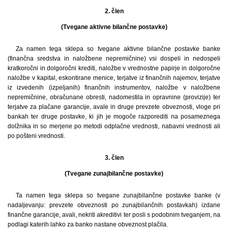
2. člen
(Tvegane aktivne bilančne postavke)
Za namen tega sklepa so tvegane aktivne bilančne postavke banke
(finančna sredstva in naložbene nepremičnine) vsi dospeli in nedospeli
kratkoročni in dolgoročni krediti, naložbe v vrednostne papirje in dolgoročne
naložbe v kapital, eskontirane menice, terjatve iz finančnih najemov, terjatve
iz izvedenih (izpeljanih) finančnih instrumentov, naložbe v naložbene
nepremičnine, obračunane obresti, nadomestila in opravnine (provizije) ter
terjatve za plačane garancije, avale in druge prevzete obveznosti, vloge pri
bankah ter druge postavke, ki jih je mogoče razporediti na posameznega
dolžnika in so merjene po metodi odplačne vrednosti, nabavni vrednosti ali
po pošteni vrednosti.
3. člen
(Tvegane zunajbilančne postavke)
Ta namen tega sklepa so tvegane zunajbilančne postavke banke (v
nadaljevanju: prevzete obveznosti po zunajbilančnih postavkah) izdane
finančne garancije, avali, nekriti akreditivi ter posli s podobnim tveganjem, na
podlagi katerih lahko za banko nastane obveznost plačila.