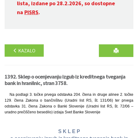
lista, izdane po 28.2.2026, so dostopne
na
PISRS
.
KAZALO
1392. Sklep o ocenjevanju izgub iz kreditnega tveganja
bank in hranilnic, stran 3758.
Na podlagi 3. točke prvega odstavka 204. člena in druge alinee 2. točke
129. člena Zakona o bančništvu (Uradni list RS, št. 131/06) ter prvega
odstavka 31. člena Zakona o Banki Slovenije (Uradni list RS, št. 72/06 –
uradno prečiščeno besedilo) izdaja Svet Banke Slovenije
S K L E P