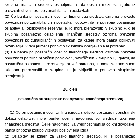
skupina finančnih sredstev oslabljena ali da obstaja možnost izgube iz
prevzetih obveznosti po zunajbilančnih postavkah.
(2) Če banka pri posamični ocenitvi finančnega sredstva oziroma prevzete
obveznosti po zunajbilančnih postavkah ugotovi, da je potrebna posamična
oslabitev ali oblikovanje rezervacije, jo mora prerazvrstiti v skupino P, ki je
skupina posamezno oslabljenih finančnih sredstev oziroma prevzetih
obveznosti po zunajbilančnih postavkah, za katere mora banka oblikovati
rezervacije. V tem primeru ponovno skupinsko ocenjevanje ni potrebno.
(3) Če banka pri posamični ocenitvi finančnega sredstva oziroma prevzete
obveznosti po zunajbilančnih postavkah, razvrščenih v skupino P, ugotovi, da
posamična oslabitev ali rezervacija ni več potrebna, ju mora skladno s tem
sklepom prerazvrstiti v skupino in ju vključiti v ponovno skupinsko
ocenjevanje.
20. člen
(Posamično ali skupinsko ocenjevanje finančnega sredstva)
(1) Če pri posamični ocenitvi finančnega sredstva obstajajo nepristranski
dokazi oslabitve, mora banka oceniti nadomestljivo vrednost takšnega
finančnega sredstva. Če je nadomestljiva vrednost manjša od knjigovodske,
banka pripozna izgubo v izkazu poslovnega izida.
(2) Oslabitev se izmeri za vsako finančno sredstvo, ki je posamezno