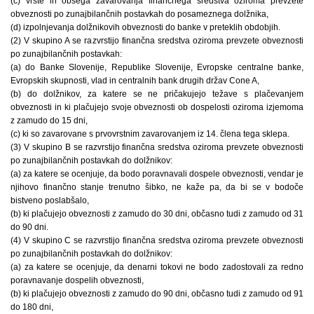
(c) vrste in obsega zavarovanja finančnega sredstva oziroma prevzete
obveznosti po zunajbilančnih postavkah do posameznega dolžnika,
(d) izpolnjevanja dolžnikovih obveznosti do banke v preteklih obdobjih.
(2) V skupino A se razvrstijo finančna sredstva oziroma prevzete obveznosti
po zunajbilančnih postavkah:
(a) do Banke Slovenije, Republike Slovenije, Evropske centralne banke,
Evropskih skupnosti, vlad in centralnih bank drugih držav Cone A,
(b) do dolžnikov, za katere se ne pričakujejo težave s plačevanjem
obveznosti in ki plačujejo svoje obveznosti ob dospelosti oziroma izjemoma
z zamudo do 15 dni,
(c) ki so zavarovane s prvovrstnim zavarovanjem iz 14. člena tega sklepa.
(3) V skupino B se razvrstijo finančna sredstva oziroma prevzete obveznosti
po zunajbilančnih postavkah do dolžnikov:
(a) za katere se ocenjuje, da bodo poravnavali dospele obveznosti, vendar je
njihovo finančno stanje trenutno šibko, ne kaže pa, da bi se v bodoče
bistveno poslabšalo,
(b) ki plačujejo obveznosti z zamudo do 30 dni, občasno tudi z zamudo od 31
do 90 dni.
(4) V skupino C se razvrstijo finančna sredstva oziroma prevzete obveznosti
po zunajbilančnih postavkah do dolžnikov:
(a) za katere se ocenjuje, da denarni tokovi ne bodo zadostovali za redno
poravnavanje dospelih obveznosti,
(b) ki plačujejo obveznosti z zamudo do 90 dni, občasno tudi z zamudo od 91
do 180 dni,