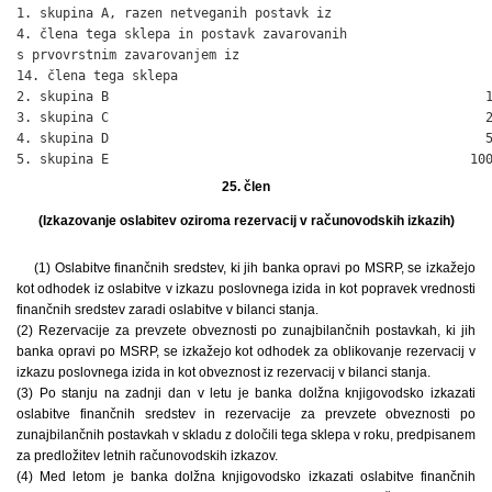
1. skupina A, razen netveganih postavk iz

4. člena tega sklepa in postavk zavarovanih

s prvovrstnim zavarovanjem iz

14. člena tega sklepa                                         
2. skupina B                                                 1
3. skupina C                                                 2
4. skupina D                                                 5
5. skupina E                                               10
25. člen
(Izkazovanje oslabitev oziroma rezervacij v računovodskih izkazih)
(1) Oslabitve finančnih sredstev, ki jih banka opravi po MSRP, se izkažejo
kot odhodek iz oslabitve v izkazu poslovnega izida in kot popravek vrednosti
finančnih sredstev zaradi oslabitve v bilanci stanja.
(2) Rezervacije za prevzete obveznosti po zunajbilančnih postavkah, ki jih
banka opravi po MSRP, se izkažejo kot odhodek za oblikovanje rezervacij v
izkazu poslovnega izida in kot obveznost iz rezervacij v bilanci stanja.
(3) Po stanju na zadnji dan v letu je banka dolžna knjigovodsko izkazati
oslabitve finančnih sredstev in rezervacije za prevzete obveznosti po
zunajbilančnih postavkah v skladu z določili tega sklepa v roku, predpisanem
za predložitev letnih računovodskih izkazov.
(4) Med letom je banka dolžna knjigovodsko izkazati oslabitve finančnih