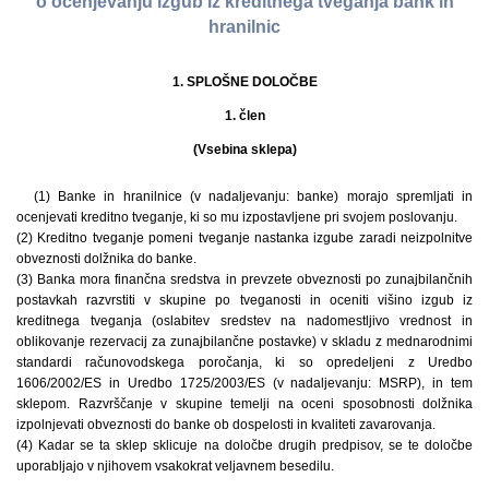
o ocenjevanju izgub iz kreditnega tveganja bank in
hranilnic
1. SPLOŠNE DOLOČBE
1. člen
(Vsebina sklepa)
(1) Banke in hranilnice (v nadaljevanju: banke) morajo spremljati in
ocenjevati kreditno tveganje, ki so mu izpostavljene pri svojem poslovanju.
(2) Kreditno tveganje pomeni tveganje nastanka izgube zaradi neizpolnitve
obveznosti dolžnika do banke.
(3) Banka mora finančna sredstva in prevzete obveznosti po zunajbilančnih
postavkah razvrstiti v skupine po tveganosti in oceniti višino izgub iz
kreditnega tveganja (oslabitev sredstev na nadomestljivo vrednost in
oblikovanje rezervacij za zunajbilančne postavke) v skladu z mednarodnimi
standardi računovodskega poročanja, ki so opredeljeni z Uredbo
1606/2002/ES in Uredbo 1725/2003/ES (v nadaljevanju: MSRP), in tem
sklepom. Razvrščanje v skupine temelji na oceni sposobnosti dolžnika
izpolnjevati obveznosti do banke ob dospelosti in kvaliteti zavarovanja.
(4) Kadar se ta sklep sklicuje na določbe drugih predpisov, se te določbe
uporabljajo v njihovem vsakokrat veljavnem besedilu.