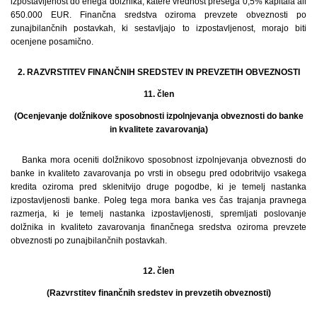
izpostavljenost do enega dolžnika, katere vrednost presega 0,5% kapitala ali
650.000 EUR. Finančna sredstva oziroma prevzete obveznosti po
zunajbilančnih postavkah, ki sestavljajo to izpostavljenost, morajo biti
ocenjene posamično.
2. RAZVRSTITEV FINANČNIH SREDSTEV IN PREVZETIH OBVEZNOSTI
11. člen
(Ocenjevanje dolžnikove sposobnosti izpolnjevanja obveznosti do banke
in kvalitete zavarovanja)
Banka mora oceniti dolžnikovo sposobnost izpolnjevanja obveznosti do
banke in kvaliteto zavarovanja po vrsti in obsegu pred odobritvijo vsakega
kredita oziroma pred sklenitvijo druge pogodbe, ki je temelj nastanka
izpostavljenosti banke. Poleg tega mora banka ves čas trajanja pravnega
razmerja, ki je temelj nastanka izpostavljenosti, spremljati poslovanje
dolžnika in kvaliteto zavarovanja finančnega sredstva oziroma prevzete
obveznosti po zunajbilančnih postavkah.
12. člen
(Razvrstitev finančnih sredstev in prevzetih obveznosti)