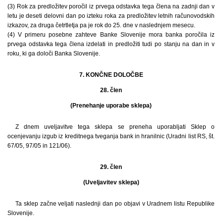
(3) Rok za predložitev poročil iz prvega odstavka tega člena na zadnji dan v
letu je deseti delovni dan po izteku roka za predložitev letnih računovodskih
izkazov, za druga četrtletja pa je rok do 25. dne v naslednjem mesecu.
(4) V primeru posebne zahteve Banke Slovenije mora banka poročila iz
prvega odstavka tega člena izdelati in predložiti tudi po stanju na dan in v
roku, ki ga določi Banka Slovenije.
7. KONČNE DOLOČBE
28. člen
(Prenehanje uporabe sklepa)
Z dnem uveljavitve tega sklepa se preneha uporabljati Sklep o
ocenjevanju izgub iz kreditnega tveganja bank in hranilnic (Uradni list RS, št.
67/05, 97/05 in 121/06).
29. člen
(Uveljavitev sklepa)
Ta sklep začne veljati naslednji dan po objavi v Uradnem listu Republike
Slovenije.