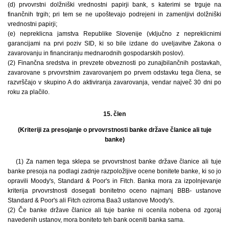
(d) prvovrstni dolžniški vrednostni papirji bank, s katerimi se trguje na
finančnih trgih; pri tem se ne upoštevajo podrejeni in zamenljivi dolžniški
vrednostni papirji;
(e) nepreklicna jamstva Republike Slovenije (vključno z nepreklicnimi
garancijami na prvi poziv SID, ki so bile izdane do uveljavitve Zakona o
zavarovanju in financiranju mednarodnih gospodarskih poslov).
(2) Finančna sredstva in prevzete obveznosti po zunajbilančnih postavkah,
zavarovane s prvovrstnim zavarovanjem po prvem odstavku tega člena, se
razvrščajo v skupino A do aktiviranja zavarovanja, vendar največ 30 dni po
roku za plačilo.
15. člen
(Kriteriji za presojanje o prvovrstnosti banke države članice ali tuje
banke)
(1) Za namen tega sklepa se prvovrstnost banke države članice ali tuje
banke presoja na podlagi zadnje razpoložljive ocene bonitete banke, ki so jo
opravili Moody's, Standard & Poor's in Fitch. Banka mora za izpolnjevanje
kriterija prvovrstnosti dosegati bonitetno oceno najmanj BBB- ustanove
Standard & Poor's ali Fitch oziroma Baa3 ustanove Moody's.
(2) Če banke države članice ali tuje banke ni ocenila nobena od zgoraj
navedenih ustanov, mora boniteto teh bank oceniti banka sama.