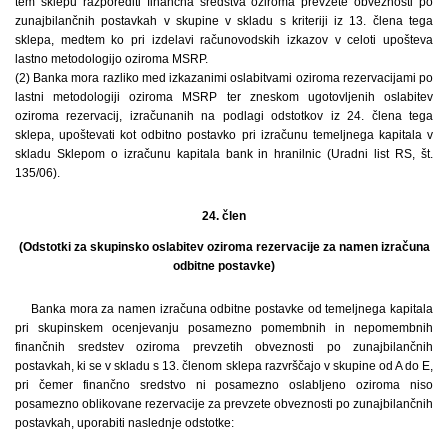
tem sklepu razporediti finančna sredstva oziroma prevzete obveznosti po
zunajbilančnih postavkah v skupine v skladu s kriteriji iz 13. člena tega
sklepa, medtem ko pri izdelavi računovodskih izkazov v celoti upošteva
lastno metodologijo oziroma MSRP.
(2) Banka mora razliko med izkazanimi oslabitvami oziroma rezervacijami po
lastni metodologiji oziroma MSRP ter zneskom ugotovljenih oslabitev
oziroma rezervacij, izračunanih na podlagi odstotkov iz 24. člena tega
sklepa, upoštevati kot odbitno postavko pri izračunu temeljnega kapitala v
skladu Sklepom o izračunu kapitala bank in hranilnic (Uradni list RS, št.
135/06).
24. člen
(Odstotki za skupinsko oslabitev oziroma rezervacije za namen izračuna
odbitne postavke)
Banka mora za namen izračuna odbitne postavke od temeljnega kapitala
pri skupinskem ocenjevanju posamezno pomembnih in nepomembnih
finančnih sredstev oziroma prevzetih obveznosti po zunajbilančnih
postavkah, ki se v skladu s 13. členom sklepa razvrščajo v skupine od A do E,
pri čemer finančno sredstvo ni posamezno oslabljeno oziroma niso
posamezno oblikovane rezervacije za prevzete obveznosti po zunajbilančnih
postavkah, uporabiti naslednje odstotke: