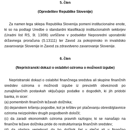
5. člen
(Opredelitev Republike Slovenije)
Za namen tega sklepa Republika Slovenija pomeni institucionalne enote,
ki so na podlagi Uredbe o standardni klasifikaciji institucionalnih sektorjev
(Uradni list RS, št. 13/06) uvrščene v podsektor Neposredni uporabniki
državnega proračuna (S.13111) ter Zavod za pokojninsko in invalidsko
zavarovanje Slovenije in Zavod za zdravstveno zavarovanje Slovenije.
6. člen
(Nepristranski dokazi o oslabitvi oziroma o možnosti izgube)
Nepristranski dokazi o oslabitvi finančnega sredstva ali skupine finančnih
sredstev oziroma o možnosti izgube iz prevzetih obveznosti po
zunajbilančnih postavkah vključujejo podatke o dogodkih, ki jih pridobi
banka, in sicer:
(a) pomembnih finančnih težavah dolžnika;
(b) dejanskem kršenju pogodbe, kot je kršitev pri plačevanju obresti/glavnice
oziroma neizpolnitev drugih pogodbenih določil;
(c) da zaradi ekonomskih oziroma pravnih razlogov, ki se nanašajo na
finančne težave dolžnika pride do restrukturiranja finančnih sredstev;
(d) da obstaja verjetnost, da bo dolžnik šel v stečaj ali v finančno