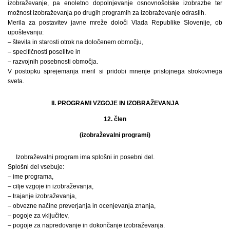
izobraževanje, pa enoletno dopolnjevanje osnovnošolske izobrazbe ter
možnost izobraževanja po drugih programih za izobraževanje odraslih.
Merila za postavitev javne mreže določi Vlada Republike Slovenije, ob
upoštevanju:
– števila in starosti otrok na določenem območju,
– specifičnosti poselitve in
– razvojnih posebnosti območja.
V postopku sprejemanja meril si pridobi mnenje pristojnega strokovnega
sveta.
II. PROGRAMI VZGOJE IN IZOBRAŽEVANJA
12. člen
(izobraževalni programi)
Izobraževalni program ima splošni in posebni del.
Splošni del vsebuje:
– ime programa,
– cilje vzgoje in izobraževanja,
– trajanje izobraževanja,
– obvezne načine preverjanja in ocenjevanja znanja,
– pogoje za vključitev,
– pogoje za napredovanje in dokončanje izobraževanja.