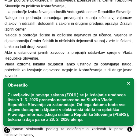
– za področje poklicnega in strokovnega izobraževanja Center Republike
Slovenije za poklicno izobraževanje,
– za področje izobraževanja odraslih Andragoški center Republike Slovenije.
Naloge na področju zunanjega preverjanja znanja učencev, vajencev,
dijakov in odraslih, določenih z zakoni in drugimi predpisi, opravlja Državni
izpitni center.
Naloge s področja šolske in obšolske dejavnosti za učence, vajence in
dijake opravlja Center šolskih in obšolskih dejavnosti skupaj z vrtci in šolami,
lahko pa tudi drugi zavodi.
Akte o ustanovitvi javnih zavodov iz prejšnjih odstavkov sprejme Vlada
Republike Slovenije.
Vlada oziroma lokalna skupnost lahko ustanovi za opravljanje nalog,
potrebnih za izvajanje dejavnosti vzgoje in izobraževanja, tudi druge javne
zavode.
×
Obvestilo
29. člen
Z uveljavitvijo
novega zakona (ZOUL)
se je
izdajanje uradnega
(pristojnosti)
lista s 1. 3. 2026 preneslo
neposredno
na Službo Vlade
Republike Slovenije za zakonodajo
. Od tega datuma bodo vse
objave dostopne izključno v elektronski obliki na spletišču
Zavod Republike Slovenije za šolstvo, Center Republike Slovenije za
Pravnega informacijskega sistema Republike Slovenije (PISRS),
poklicno izobraževanje in Andragoški center Republike Slovenije opravljajo
tiskana izdaja pa se z 28. 2. 2026 ukinja.
naslednje naloge:
– pripravo strokovnih podlag za odločanje o zadevah iz pristojnosti
strokovnih svetov,