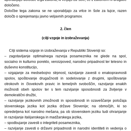
določeno.
Določbe tega zakona se ne uporabljajo za vrtce in šole za tujce, razen
določb o sprejemanju javno veljavnih programov.
2. člen
(cilji vzgoje in izobraževanja)
Cilji sistema vzgoje in izobraževanja v Republiki Sloveniji so:
– zagotavljanje optimalnega razvoja posameznika ne glede na spol,
socialno in kulturno poreklo, veroizpoved, narodno pripadnost ter telesno in
duševno konstitucijo,
– vzgajanje za medsebojno strpnost, razvijanje zavesti o enakopravnosti
spolov, spoštovanje drugačnosti in sodelovanje z drugimi, spoštovanje
otrokovih in človekovih pravic in temeljnih svoboščin, razvijanje enakih
možnosti obeh spolov ter s tem razvijanje sposobnosti za življenje v
demokratični družbi,
– razvijanje jezikovnih zmožnosti in sposobnosti in ozaveščanje položaja
slovenskega jezika kot jezika države Slovenije; na območjih, ki so
opredeljena kot narodno mešana, pa ob slovenskem jeziku tudi ohranjanje
in razvijanje italijanskega in madžarskega jezika,
– spodbujanje zavesti o integriteti posameznika,
– razvijanje zavesti o državni pripadnosti in narodni identiteti in vedenja o