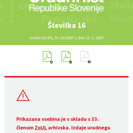
Številka 16
Uradni list RS, št. 16/2007 z dne 23. 2. 2007
Prikazana vsebina je v skladu s 33.
členom
ZoUL
arhivska. Izdaje uradnega