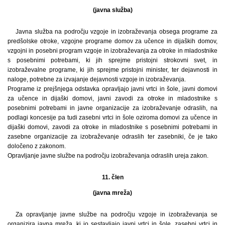
(javna služba)
Javna služba na področju vzgoje in izobraževanja obsega programe za
predšolske otroke, vzgojne programe domov za učence in dijaških domov,
vzgojni in posebni program vzgoje in izobraževanja za otroke in mladostnike
s posebnimi potrebami, ki jih sprejme pristojni strokovni svet, in
izobraževalne programe, ki jih sprejme pristojni minister, ter dejavnosti in
naloge, potrebne za izvajanje dejavnosti vzgoje in izobraževanja.
Programe iz prejšnjega odstavka opravljajo javni vrtci in šole, javni domovi
za učence in dijaški domovi, javni zavodi za otroke in mladostnike s
posebnimi potrebami in javne organizacije za izobraževanje odraslih, na
podlagi koncesije pa tudi zasebni vrtci in šole oziroma domovi za učence in
dijaški domovi, zavodi za otroke in mladostnike s posebnimi potrebami in
zasebne organizacije za izobraževanje odraslih ter zasebniki, če je tako
določeno z zakonom.
Opravljanje javne službe na področju izobraževanja odraslih ureja zakon.
11. člen
(javna mreža)
Za opravljanje javne službe na področju vzgoje in izobraževanja se
organizira javna mreža, ki jo sestavljajo javni vrtci in šole, zasebni vrtci in