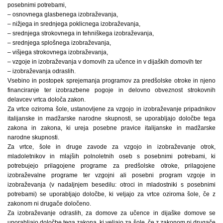
posebnimi potrebami,
– osnovnega glasbenega izobraževanja,
– nižjega in srednjega poklicnega izobraževanja,
– srednjega strokovnega in tehniškega izobraževanja,
– srednjega splošnega izobraževanja,
– višjega strokovnega izobraževanja,
– vzgoje in izobraževanja v domovih za učence in v dijaških domovih ter
– izobraževanja odraslih.
Vsebino in postopek sprejemanja programov za predšolske otroke in njeno
financiranje ter izobrazbene pogoje in delovno obveznost strokovnih
delavcev vrtca določa zakon.
Za vrtce oziroma šole, ustanovljene za vzgojo in izobraževanje pripadnikov
italijanske in madžarske narodne skupnosti, se uporabljajo določbe tega
zakona in zakona, ki ureja posebne pravice italijanske in madžarske
narodne skupnosti.
Za vrtce, šole in druge zavode za vzgojo in izobraževanje otrok,
mladoletnikov in mlajših polnoletnih oseb s posebnimi potrebami, ki
potrebujejo prilagojene programe za predšolske otroke, prilagojene
izobraževalne programe ter vzgojni ali posebni program vzgoje in
izobraževanja (v nadaljnjem besedilu: otroci in mladostniki s posebnimi
potrebami) se uporabljajo določbe, ki veljajo za vrtce oziroma šole, če z
zakonom ni drugače določeno.
Za izobraževanje odraslih, za domove za učence in dijaške domove se
uporabljajo določbe tega zakona, ki veljajo za šole, če z zakonom ni drugače