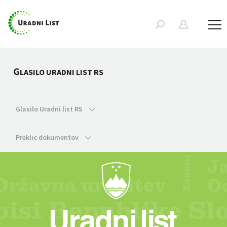
G
LASILO URADNI LIST RS
Glasilo Uradni list RS
Preklic dokumentov