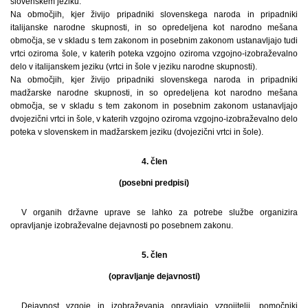
slovenskem jeziku.
Na območjih, kjer živijo pripadniki slovenskega naroda in pripadniki
italijanske narodne skupnosti, in so opredeljena kot narodno mešana
območja, se v skladu s tem zakonom in posebnim zakonom ustanavljajo tudi
vrtci oziroma šole, v katerih poteka vzgojno oziroma vzgojno-izobraževalno
delo v italijanskem jeziku (vrtci in šole v jeziku narodne skupnosti).
Na območjih, kjer živijo pripadniki slovenskega naroda in pripadniki
madžarske narodne skupnosti, in so opredeljena kot narodno mešana
območja, se v skladu s tem zakonom in posebnim zakonom ustanavljajo
dvojezični vrtci in šole, v katerih vzgojno oziroma vzgojno-izobraževalno delo
poteka v slovenskem in madžarskem jeziku (dvojezični vrtci in šole).
4. člen
(posebni predpisi)
V organih državne uprave se lahko za potrebe službe organizira
opravljanje izobraževalne dejavnosti po posebnem zakonu.
5. člen
(opravljanje dejavnosti)
Dejavnost vzgoje in izobraževanja opravljajo vzgojitelji, pomočniki