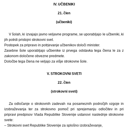
IV. UČBENIKI
21. člen
(učbeniki)
V šolah, ki izvajajo javno veljavne programe, se uporabljajo le učbeniki, ki
jih potrdi pristojni strokovni svet.
Postopek za pripravo in potrjevanje učbenikov določi minister.
Zasebne šole uporabljajo učbenike iz prvega odstavka tega člena le za z
zakonom določene obvezne predmete.
Določbe tega člena ne veljajo za višje strokovne šole.
V. STROKOVNI SVETI
22. člen
(strokovni sveti)
Za odločanje o strokovnih zadevah na posameznih področjih vzgoje in
izobraževanja ter za strokovno pomoč pri sprejemanju odločitev in pri
pripravi predpisov Vlada Republike Slovenije ustanovi naslednje strokovne
svete:
– Strokovni svet Republike Slovenije za splošno izobraževanje,