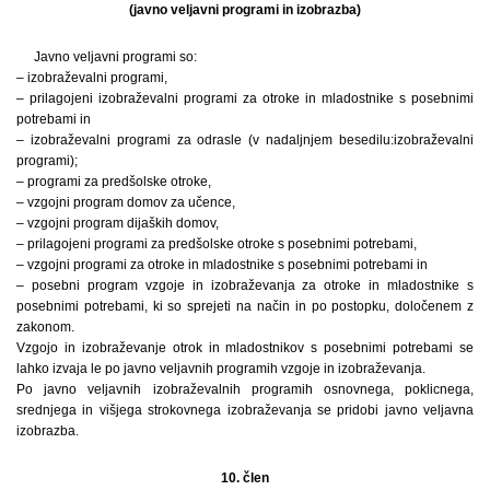
(javno veljavni programi in izobrazba)
Javno veljavni programi so:
– izobraževalni programi,
– prilagojeni izobraževalni programi za otroke in mladostnike s posebnimi
potrebami in
– izobraževalni programi za odrasle (v nadaljnjem besedilu:izobraževalni
programi);
– programi za predšolske otroke,
– vzgojni program domov za učence,
– vzgojni program dijaških domov,
– prilagojeni programi za predšolske otroke s posebnimi potrebami,
– vzgojni programi za otroke in mladostnike s posebnimi potrebami in
– posebni program vzgoje in izobraževanja za otroke in mladostnike s
posebnimi potrebami, ki so sprejeti na način in po postopku, določenem z
zakonom.
Vzgojo in izobraževanje otrok in mladostnikov s posebnimi potrebami se
lahko izvaja le po javno veljavnih programih vzgoje in izobraževanja.
Po javno veljavnih izobraževalnih programih osnovnega, poklicnega,
srednjega in višjega strokovnega izobraževanja se pridobi javno veljavna
izobrazba.
10. člen