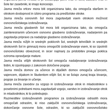
šole ter zasebniki, ki imajo koncesijo.
Javna mreža vrtcev mora biti organizirana tako, da omogoča staršem in
otrokom dostopnost in izbiro programa za predšolske otroke.
Javna mreža osnovnih šol mora zagotavljati vsem otrokom možnost
osnovnošolskega izobraževanja.
Javna mreža glasbenih šol mora biti organizirana tako, da omogoča
zainteresiranim učencem osnovno glasbeno izobraževanje, nadarjenim pa
zagotavlja pripravo za nadaljnje glasbeno izobraževanje.
Javna mreža nižjih in srednjih poklicnih šol, srednjih tehniških in srednjih
strokovnih šol in gimnazij mora omogočiti izobraževanje vsem, ki so izpolnili
osnovnošolsko obveznost, in sicer najmanj za pridobitev prvega poklica
oziroma opravljanje mature.
Javna mreža višjih strokovnih šol omogoča nadaljevanje izobraževanja
tistim, ki izpolnjujejo z zakonom določene pogoje.
Javna mreža domov za učence in dijaških domov omogoča učencem,
vajencem, dijakom in študentom višjih šol, ki se šolajo zunaj kraja bivanja,
pogoje za bivanje in učenje.
Javna mreža zavodov za vzgojo in izobraževanje otrok in mladostnikov s
posebnimi potrebami mora zagotavljati vzgojo, varstvo in izobraževanje otrok
in mladostnikov, ki to potrebujejo.
Razmestitev izobraževalnih programov za izobraževanje odraslih mora
omogočati odraslim, ki niso zaključili osnovnošolskega izobraževanja,
dokončanje osnovne šole, odraslim, ki so zaključili osnovnošolsko