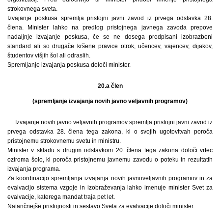
strokovnega sveta.
Izvajanje poskusa spremlja pristojni javni zavod iz prvega odstavka 28.
člena. Minister lahko na predlog pristojnega javnega zavoda prepove
nadaljnje izvajanje poskusa, če se ne dosega predpisani izobrazbeni
standard ali so drugače kršene pravice otrok, učencev, vajencev, dijakov,
študentov višjih šol ali odraslih.
Spremljanje izvajanja poskusa določi minister.
20.a člen
(spremljanje izvajanja novih javno veljavnih programov)
Izvajanje novih javno veljavnih programov spremlja pristojni javni zavod iz
prvega odstavka 28. člena tega zakona, ki o svojih ugotovitvah poroča
pristojnemu strokovnemu svetu in ministru.
Minister v skladu s drugim odstavkom 20. člena tega zakona določi vrtec
oziroma šolo, ki poroča pristojnemu javnemu zavodu o poteku in rezultatih
izvajanja programa.
Za koordinacijo spremljanja izvajanja novih javnoveljavnih programov in za
evalvacijo sistema vzgoje in izobraževanja lahko imenuje minister Svet za
evalvacije, katerega mandat traja pet let.
Natančnejše pristojnosti in sestavo Sveta za evalvacije določi minister.