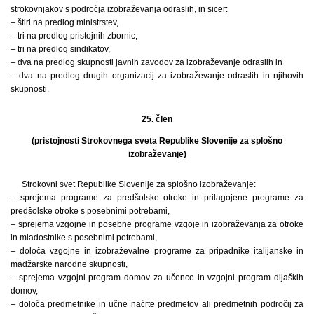
strokovnjakov s področja izobraževanja odraslih, in sicer:
– štiri na predlog ministrstev,
– tri na predlog pristojnih zbornic,
– tri na predlog sindikatov,
– dva na predlog skupnosti javnih zavodov za izobraževanje odraslih in
– dva na predlog drugih organizacij za izobraževanje odraslih in njihovih
skupnosti.
25. člen
(pristojnosti Strokovnega sveta Republike Slovenije za splošno
izobraževanje)
Strokovni svet Republike Slovenije za splošno izobraževanje:
– sprejema programe za predšolske otroke in prilagojene programe za
predšolske otroke s posebnimi potrebami,
– sprejema vzgojne in posebne programe vzgoje in izobraževanja za otroke
in mladostnike s posebnimi potrebami,
– določa vzgojne in izobraževalne programe za pripadnike italijanske in
madžarske narodne skupnosti,
– sprejema vzgojni program domov za učence in vzgojni program dijaških
domov,
– določa predmetnike in učne načrte predmetov ali predmetnih področij za