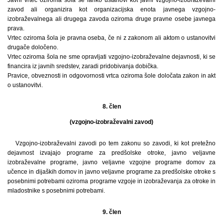
Javni vrtec oziroma šola se lahko ustanovi kot javni vzgojno-izobraževalni
zavod ali organizira kot organizacijska enota javnega vzgojno-
izobraževalnega ali drugega zavoda oziroma druge pravne osebe javnega
prava.
Vrtec oziroma šola je pravna oseba, če ni z zakonom ali aktom o ustanovitvi
drugače določeno.
Vrtec oziroma šola ne sme opravljati vzgojno-izobraževalne dejavnosti, ki se
financira iz javnih sredstev, zaradi pridobivanja dobička.
Pravice, obveznosti in odgovornosti vrtca oziroma šole določata zakon in akt
o ustanovitvi.
8. člen
(vzgojno-izobraževalni zavod)
Vzgojno-izobraževalni zavodi po tem zakonu so zavodi, ki kot pretežno
dejavnost izvajajo programe za predšolske otroke, javno veljavne
izobraževalne programe, javno veljavne vzgojne programe domov za
učence in dijaških domov in javno veljavne programe za predšolske otroke s
posebnimi potrebami oziroma programe vzgoje in izobraževanja za otroke in
mladostnike s posebnimi potrebami.
9. člen