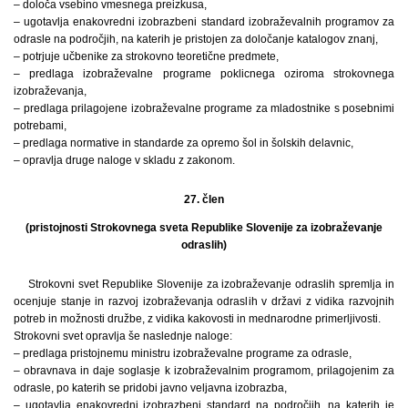
– določa vsebino vmesnega preizkusa,
– ugotavlja enakovredni izobrazbeni standard izobraževalnih programov za
odrasle na področjih, na katerih je pristojen za določanje katalogov znanj,
– potrjuje učbenike za strokovno teoretične predmete,
– predlaga izobraževalne programe poklicnega oziroma strokovnega
izobraževanja,
– predlaga prilagojene izobraževalne programe za mladostnike s posebnimi
potrebami,
– predlaga normative in standarde za opremo šol in šolskih delavnic,
– opravlja druge naloge v skladu z zakonom.
27. člen
(pristojnosti Strokovnega sveta Republike Slovenije za izobraževanje
odraslih)
Strokovni svet Republike Slovenije za izobraževanje odraslih spremlja in
ocenjuje stanje in razvoj izobraževanja odraslih v državi z vidika razvojnih
potreb in možnosti družbe, z vidika kakovosti in mednarodne primerljivosti.
Strokovni svet opravlja še naslednje naloge:
– predlaga pristojnemu ministru izobraževalne programe za odrasle,
– obravnava in daje soglasje k izobraževalnim programom, prilagojenim za
odrasle, po katerih se pridobi javno veljavna izobrazba,
– ugotavlja enakovredni izobrazbeni standard na področjih, na katerih je