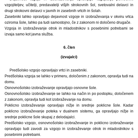
vzgojiteljev, učitelji, predavatelji višjih strokovnih šol, svetovalni delavci in
drugi strokovni delavci v javnih in zasebnih vrtcih in šolah.
Zasebniki lahko opravljajo dejavnost vzgoje in izobraževanja v okviru vrtca
oziroma šole, lahko pa tudi samostojno, če z zakonom ni določeno drugače.
Vzgoja in izobraževanje otrok in mladostnikov s posebnimi potrebami se
izvaja samo kot javna služba.
6. člen
(izvajalci)
Predšolsko vzgojo opravljajo vrtci in zasebniki.
Predšolska vzgoja se lahko v primeru, določenim z zakonom, opravlja tudi na
domu.
Osnovnošolsko izobraževanje opravljajo osnovne šole.
Osnovnošolsko izobraževanje se lahko na način in po postopku, določenem
z zakonom, opravlja tudi kot izobraževanje na domu.
Poklicno izobraževanje opravljajo nižje in srednje poklicne šole. Kadar
poklicno izobraževanje poteka v dualnem sistemu, ga opravljajo nižje in
srednje poklicne šole skupaj z delodajalci.
Predšolsko vzgojo, osnovnošolsko izobraževanje in poklicno izobraževanje
opravljajo tudi zavodi za vzgojo in izobraževanje otrok in mladostnikov s
posebnimi potrebami.