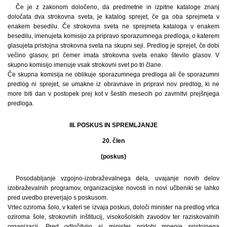
Če je z zakonom določeno, da predmetne in izpitne kataloge znanj
določata dva strokovna sveta, je katalog sprejet, če ga oba sprejmeta v
enakem besedilu. Če strokovna sveta ne sprejmeta kataloga v enakem
besedilu, imenujeta komisijo za pripravo sporazumnega predloga, o katerem
glasujeta pristojna strokovna sveta na skupni seji. Predlog je sprejet, če dobi
večino glasov, pri čemer imata strokovna sveta enako število glasov. V
skupno komisijo imenuje vsak strokovni svet po tri člane.
Če skupna komisija ne oblikuje sporazumnega predloga ali če sporazumni
predlog ni sprejet, se umakne iz obravnave in pripravi nov predlog, ki ne
more biti dan v postopek prej kot v šestih mesecih po zavrnitvi prejšnjega
predloga.
III. POSKUS IN SPREMLJANJE
20. člen
(poskus)
Posodabljanje vzgojno-izobraževalnega dela, uvajanje novih delov
izobraževalnih programov, organizacijske novosti in novi učbeniki se lahko
pred uvedbo preverjajo s poskusom.
Vrtec oziroma šolo, v kateri se izvaja poskus, določi minister na predlog vrtca
oziroma šole, strokovnih inštitucij, visokošolskih zavodov ter raziskovalnih
organizacij. Pred odločitvijo si minister pridobi mnenje pristojnega