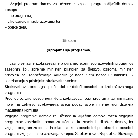
Vzgojni program domov za učence in vzgojni program dijaških domov
obsega:
– ime programa,
– cilje vzgoje in izobraževanja ter
– oblike dela.
15. člen
(sprejemanje programov)
Javno veljavne izobraževalne programe, razen izobraževalnih programov
zasebnih šol, sprejme minister, pristojen za šolstvo, oziroma minister,
pristojen za izobraževanje odraslih (v nadaljnjem besedilu: minister), v
sodelovanju s pristojnim strokovnim svetom.
Strokovni svet predlaga splošni del ter določi posebni del izobraževalnega
programa.
Pred določitvijo posebnega dela izobraževalnega programa za gimnazije
mora na zahtevo strokovnega sveta podati svoje mnenje tudi državna
maturitetna komisija.
Vzgojne programe domov za učence in dijaških domov, razen vzgojnih
programov zasebnih domov za učence in zasebnih dijaških domov, ter
vzgojni program za otroke in mladostnike s posebnimi potrebami in posebni
program vzgoje in izobraževanja sprejme Strokovni svet Republike Slovenije