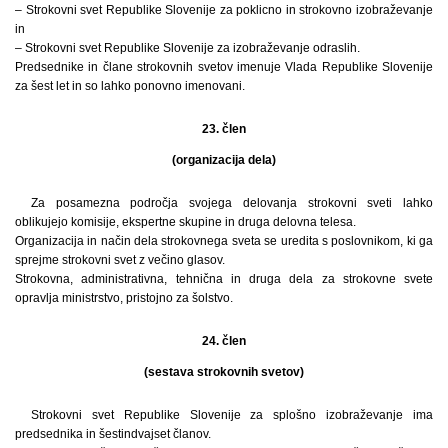
– Strokovni svet Republike Slovenije za poklicno in strokovno izobraževanje
in
– Strokovni svet Republike Slovenije za izobraževanje odraslih.
Predsednike in člane strokovnih svetov imenuje Vlada Republike Slovenije
za šest let in so lahko ponovno imenovani.
23. člen
(organizacija dela)
Za posamezna področja svojega delovanja strokovni sveti lahko
oblikujejo komisije, ekspertne skupine in druga delovna telesa.
Organizacija in način dela strokovnega sveta se uredita s poslovnikom, ki ga
sprejme strokovni svet z večino glasov.
Strokovna, administrativna, tehnična in druga dela za strokovne svete
opravlja ministrstvo, pristojno za šolstvo.
24. člen
(sestava strokovnih svetov)
Strokovni svet Republike Slovenije za splošno izobraževanje ima
predsednika in šestindvajset članov.