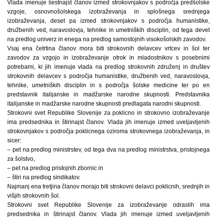
Vlada imenuje šestnajst članov izmed strokovnjakov s področja predšolske
vzgoje, osnovnošolskega izobraževanja in splošnega srednjega
izobraževanja, deset pa izmed strokovnjakov s področja humanistike,
družbenih ved, naravoslovja, tehnike in umetniških disciplin, od tega devet
na predlog univerz in enega na predlog samostojnih visokošolskih zavodov.
Vsaj ena četrtina članov mora biti strokovnih delavcev vrtcev in šol ter
zavodov za vzgojo in izobraževanje otrok in mladostnikov s posebnimi
potrebami, ki jih imenuje vlada na predlog strokovnih združenj in društev
strokovnih delavcev s področja humanistike, družbenih ved, naravoslovja,
tehnike, umetniških disciplin in s področja šolske medicine ter po en
predstavnik italijanske in madžarske narodne skupnosti. Predstavnika
italijanske in madžarske narodne skupnosti predlagata narodni skupnosti.
Strokovni svet Republike Slovenije za poklicno in strokovno izobraževanje
ima predsednika in štirinajst članov. Vlada jih imenuje izmed uveljavljenih
strokovnjakov s področja poklicnega oziroma strokovnega izobraževanja, in
sicer:
– pet na predlog ministrstev, od tega dva na predlog ministrstva, pristojnega
za šolstvo,
– pet na predlog pristojnih zbornic in
– štiri na predlog sindikatov.
Najmanj ena tretjina članov morajo biti strokovni delavci poklicnih, srednjih in
višjih strokovnih šol.
Strokovni svet Republike Slovenije za izobraževanje odraslih ima
predsednika in štirinajst članov. Vlada jih imenuje izmed uveljavljenih