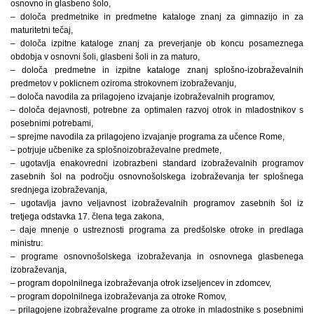
osnovno in glasbeno šolo,
– določa predmetnike in predmetne kataloge znanj za gimnazijo in za
maturitetni tečaj,
– določa izpitne kataloge znanj za preverjanje ob koncu posameznega
obdobja v osnovni šoli, glasbeni šoli in za maturo,
– določa predmetne in izpitne kataloge znanj splošno-izobraževalnih
predmetov v poklicnem oziroma strokovnem izobraževanju,
– določa navodila za prilagojeno izvajanje izobraževalnih programov,
– določa dejavnosti, potrebne za optimalen razvoj otrok in mladostnikov s
posebnimi potrebami,
– sprejme navodila za prilagojeno izvajanje programa za učence Rome,
– potrjuje učbenike za splošnoizobraževalne predmete,
– ugotavlja enakovredni izobrazbeni standard izobraževalnih programov
zasebnih šol na področju osnovnošolskega izobraževanja ter splošnega
srednjega izobraževanja,
– ugotavlja javno veljavnost izobraževalnih programov zasebnih šol iz
tretjega odstavka 17. člena tega zakona,
– daje mnenje o ustreznosti programa za predšolske otroke in predlaga
ministru:
– programe osnovnošolskega izobraževanja in osnovnega glasbenega
izobraževanja,
– program dopolnilnega izobraževanja otrok izseljencev in zdomcev,
– program dopolnilnega izobraževanja za otroke Romov,
– prilagojene izobraževalne programe za otroke in mladostnike s posebnimi