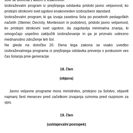
šole se določita z aktom o ustanovitvi.
Izobraževalni program iz prejšnjega odstavka pridobi javno veljavnost, ko
pristojni strokovni svet ugotovi enakovreden izobrazbeni standard.
Izobraževalni program, ki ga izvaja zasebna šola po posebnih pedagoških
načelih (Steiner, Decroly, Montessori in podobno), pridobi javno veljavnost,
ko pristojni strokovni svet ugotovi, da zagotavlja minimalna znanja, ki
omogočajo uspešno zaključiti izobraževanje in ga je priznalo ustrezno
mednarodno združenje teh šol.
Ne glede na določbo 20. člena tega zakona se vsako uvedbo
izobraževalnega programa iz prejšnjega odstavka preverja s poskusom ves
čas šolanja prve generacije.
18. člen
(objava)
Javno veljavne programe mora ministrstvo, pristojno za šolstvo, objaviti
najmanj šest mesecev pred začetkom izvajanja oziroma pred razpisom za
vpis.
19. člen
(usklajevalni postopek)