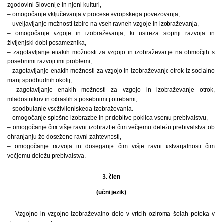
zgodovini Slovenije in njeni kulturi,
– omogočanje vključevanja v procese evropskega povezovanja,
– uveljavljanje možnosti izbire na vseh ravneh vzgoje in izobraževanja,
– omogočanje vzgoje in izobraževanja, ki ustreza stopnji razvoja in
življenjski dobi posameznika,
– zagotavljanje enakih možnosti za vzgojo in izobraževanje na območjih s
posebnimi razvojnimi problemi,
– zagotavljanje enakih možnosti za vzgojo in izobraževanje otrok iz socialno
manj spodbudnih okolij,
– zagotavljanje enakih možnosti za vzgojo in izobraževanje otrok,
mladostnikov in odraslih s posebnimi potrebami,
– spodbujanje vseživljenjskega izobraževanja,
– omogočanje splošne izobrazbe in pridobitve poklica vsemu prebivalstvu,
– omogočanje čim višje ravni izobrazbe čim večjemu deležu prebivalstva ob
ohranjanju že dosežene ravni zahtevnosti,
– omogočanje razvoja in doseganje čim višje ravni ustvarjalnosti čim
večjemu deležu prebivalstva.
3. člen
(učni jezik)
Vzgojno in vzgojno-izobraževalno delo v vrtcih oziroma šolah poteka v