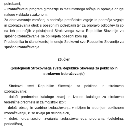
potrebami,
– izobraževalni program gimnazije in maturitetnega tečaja in opravlja druge
naloge v skladu z zakonom.
Za obravnavanje vprašanj s področja predšolske vzgoje in področja vzgoje
in izobraževanja otrok s posebnimi potrebami ter za pripravo odločitev, ki so
na teh področjih v pristojnosti Strokovnega sveta Republike Slovenije za
splošno izobraževanje, se oblikujeta posebni komisiji.
Predsednika in člane komisij imenuje Strokovni svet Republike Slovenije za
splošno izobraževanje.
26. člen
(pristojnosti Strokovnega sveta Republike Slovenije za poklicno in
strokovno izobraževanje)
Strokovni svet Republike Slovenije za poklicno in strokovno
izobraževanje:
– določi predmetne kataloge znanj in izpitne kataloge za strokovno
teoretične predmete in za mojstrski izpit,
– določi obseg in vsebino izobraževanja v nižjem in srednjem poklicnem
izobraževanju, ki se izvaja pri delodajalcu,
– določi organizacijo izvajanja izobraževalnega programa (celoletna,
periodična),