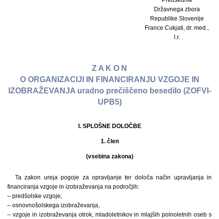
Predsednik
Državnega zbora
Republike Slovenije
France Cukjati, dr. med.,
l.r.
Z A K O N
O ORGANIZACIJI IN FINANCIRANJU VZGOJE IN
IZOBRAŽEVANJA uradno prečiščeno besedilo (ZOFVI-
UPB5)
I. SPLOŠNE DOLOČBE
1. člen
(vsebina zakona)
Ta zakon ureja pogoje za opravljanje ter določa način upravljanja in
financiranja vzgoje in izobraževanja na področjih:
– predšolske vzgoje,
– osnovnošolskega izobraževanja,
– vzgoje in izobraževanja otrok, mladoletnikov in mlajših polnoletnih oseb s