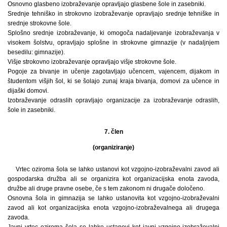
Osnovno glasbeno izobraževanje opravljajo glasbene šole in zasebniki.
Srednje tehniško in strokovno izobraževanje opravljajo srednje tehniške in
srednje strokovne šole.
Splošno srednje izobraževanje, ki omogoča nadaljevanje izobraževanja v
visokem šolstvu, opravljajo splošne in strokovne gimnazije (v nadaljnjem
besedilu: gimnazije).
Višje strokovno izobraževanje opravljajo višje strokovne šole.
Pogoje za bivanje in učenje zagotavljajo učencem, vajencem, dijakom in
študentom višjih šol, ki se šolajo zunaj kraja bivanja, domovi za učence in
dijaški domovi.
Izobraževanje odraslih opravljajo organizacije za izobraževanje odraslih,
šole in zasebniki.
7. člen
(organiziranje)
Vrtec oziroma šola se lahko ustanovi kot vzgojno-izobraževalni zavod ali
gospodarska družba ali se organizira kot organizacijska enota zavoda,
družbe ali druge pravne osebe, če s tem zakonom ni drugače določeno.
Osnovna šola in gimnazija se lahko ustanovita kot vzgojno-izobraževalni
zavod ali kot organizacijska enota vzgojno-izobraževalnega ali drugega
zavoda.