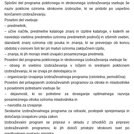
Splošni del programa poklicnega in strokovnega izobraževanja vsebuje še
naziv poklicne oziroma strokovne izobrazbe, ki se pridobi po uspešno
končanem izobraževanju.
Posebni del vsebuje:
– predmetnik,
– učne načrte, predmetne kataloge znanj in izpitne kataloge, v katerih se
navedejo vsebina predmetov oziroma predmetnih področij in izbirnih vsebin,
standardi znanj oziroma cilji pouka in znanja, ki se preverjajo ob koncu
obdobij v osnovni šoli ter pri maturi oziroma zaključnem izpitu,
– znanja, ki jih morajo imeti izvajalci posameznega predmeta.
Posebni del programa poklicnega in strokovnega izobraževanja vsebuje še:
– obseg in vsebino izobraževanja v nižjem in srednjem poklicnem
izobraževanju, ki se izvaja pri delodajalcu in
– organizacijo izvajanja izobraževalnega programa (celoletna, periodična).
Posebni del prilagojenih izobraževalnih programov za otroke in mladostnike
s posebnimi potrebami vsebuje še:
– dejavnosti, ki so potrebne za doseganje optimalnega razvoja
posameznega otroka oziroma mladostnika in
– navodila za izvajanje.
Sestavine izobraževalnega programa za odrasle, postopek sprejemanja in
določanja izvajalcev ureja zakon.
Izobraževalni program se pripravi v skladu z izhodišči za pripravo
izobraževalnih programov, ki jih določi pristojni strokovni svet po
predhodnem soglasju ministra.