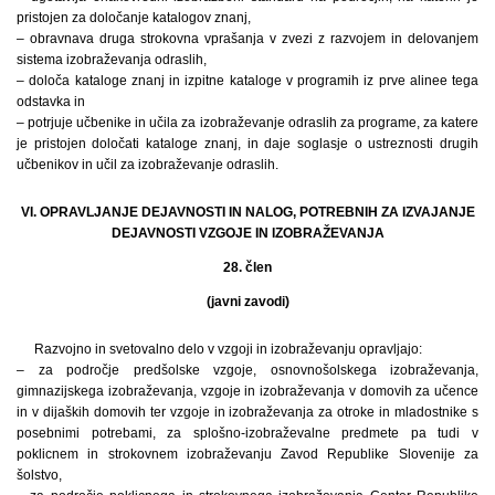
pristojen za določanje katalogov znanj,
– obravnava druga strokovna vprašanja v zvezi z razvojem in delovanjem
sistema izobraževanja odraslih,
– določa kataloge znanj in izpitne kataloge v programih iz prve alinee tega
odstavka in
– potrjuje učbenike in učila za izobraževanje odraslih za programe, za katere
je pristojen določati kataloge znanj, in daje soglasje o ustreznosti drugih
učbenikov in učil za izobraževanje odraslih.
VI. OPRAVLJANJE DEJAVNOSTI IN NALOG, POTREBNIH ZA IZVAJANJE
DEJAVNOSTI VZGOJE IN IZOBRAŽEVANJA
28. člen
(javni zavodi)
Razvojno in svetovalno delo v vzgoji in izobraževanju opravljajo:
– za področje predšolske vzgoje, osnovnošolskega izobraževanja,
gimnazijskega izobraževanja, vzgoje in izobraževanja v domovih za učence
in v dijaških domovih ter vzgoje in izobraževanja za otroke in mladostnike s
posebnimi potrebami, za splošno-izobraževalne predmete pa tudi v
poklicnem in strokovnem izobraževanju Zavod Republike Slovenije za
šolstvo,