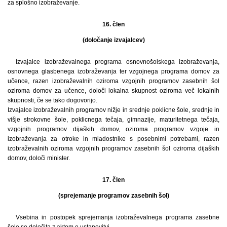
za splošno izobraževanje.
16. člen
(določanje izvajalcev)
Izvajalce izobraževalnega programa osnovnošolskega izobraževanja,
osnovnega glasbenega izobraževanja ter vzgojnega programa domov za
učence, razen izobraževalnih oziroma vzgojnih programov zasebnih šol
oziroma domov za učence, določi lokalna skupnost oziroma več lokalnih
skupnosti, če se tako dogovorijo.
Izvajalce izobraževalnih programov nižje in srednje poklicne šole, srednje in
višje strokovne šole, poklicnega tečaja, gimnazije, maturitetnega tečaja,
vzgojnih programov dijaških domov, oziroma programov vzgoje in
izobraževanja za otroke in mladostnike s posebnimi potrebami, razen
izobraževalnih oziroma vzgojnih programov zasebnih šol oziroma dijaških
domov, določi minister.
17. člen
(sprejemanje programov zasebnih šol)
Vsebina in postopek sprejemanja izobraževalnega programa zasebne