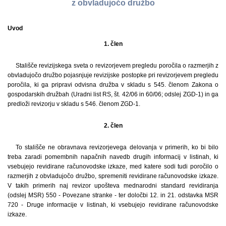
z obvladujočo družbo
Uvod
1. člen
Stališče revizijskega sveta o revizorjevem pregledu poročila o razmerjih z
obvladujočo družbo pojasnjuje revizijske postopke pri revizorjevem pregledu
poročila, ki ga pripravi odvisna družba v skladu s 545. členom Zakona o
gospodarskih družbah (Uradni list RS, št. 42/06 in 60/06; odslej ZGD-1) in ga
predloži revizorju v skladu s 546. členom ZGD-1.
2. člen
To stališče ne obravnava revizorjevega delovanja v primerih, ko bi bilo
treba zaradi pomembnih napačnih navedb drugih informacij v listinah, ki
vsebujejo revidirane računovodske izkaze, med katere sodi tudi poročilo o
razmerjih z obvladujočo družbo, spremeniti revidirane računovodske izkaze.
V takih primerih naj revizor upošteva mednarodni standard revidiranja
(odslej MSR) 550 - Povezane stranke - ter določbi 12. in 21. odstavka MSR
720 - Druge informacije v listinah, ki vsebujejo revidirane računovodske
izkaze.