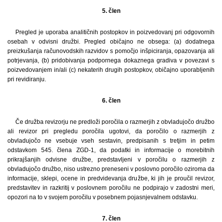
5. člen
Pregled je uporaba analitičnih postopkov in poizvedovanj pri odgovornih
osebah v odvisni družbi. Pregled običajno ne obsega: (a) dodatnega
preizkušanja računovodskih razvidov s pomočjo inšpiciranja, opazovanja ali
potrjevanja, (b) pridobivanja podpornega dokaznega gradiva v povezavi s
poizvedovanjem in/ali (c) nekaterih drugih postopkov, običajno uporabljenih
pri revidiranju.
6. člen
Če družba revizorju ne predloži poročila o razmerjih z obvladujočo družbo
ali revizor pri pregledu poročila ugotovi, da poročilo o razmerjih z
obvladujočo ne vsebuje vseh sestavin, predpisanih s tretjim in petim
odstavkom 545. člena ZGD-1, da podatki in informacije o morebitnih
prikrajšanjih odvisne družbe, predstavljeni v poročilu o razmerjih z
obvladujočo družbo, niso ustrezno preneseni v poslovno poročilo oziroma da
informacije, sklepi, ocene in predvidevanja družbe, ki jih je proučil revizor,
predstavitev in razkritij v poslovnem poročilu ne podpirajo v zadostni meri,
opozori na to v svojem poročilu v posebnem pojasnjevalnem odstavku.
7. člen