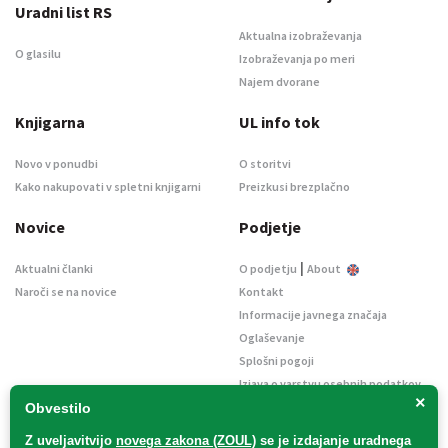
Uradni list RS
Aktualna izobraževanja
O glasilu
Izobraževanja po meri
Najem dvorane
Knjigarna
UL info tok
Novo v ponudbi
O storitvi
Kako nakupovati v spletni knjigarni
Preizkusi brezplačno
Novice
Podjetje
|
Aktualni članki
O podjetju
About
Naroči se na novice
Kontakt
Informacije javnega značaja
Oglaševanje
Splošni pogoji
Izjava o varstvu osebnih podatkov
×
E-dražbe
Obvestilo
Z uveljavitvijo
novega zakona (ZOUL)
se je
izdajanje uradnega