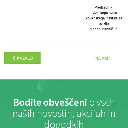
Predsednik
revizijskega sveta
Slovenskega inštituta za
revizijo
Marjan Mahnič l.r.
KAZALO
NA VRH
Bodite obveščeni
o vseh
naših novostih, akcijah in
dogodkih