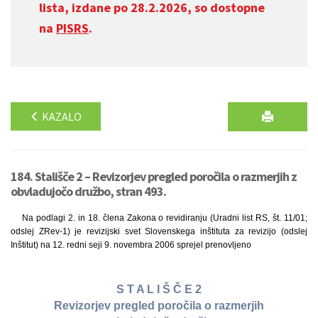
lista, izdane po 28.2.2026, so dostopne
na
PISRS
.
KAZALO
184. Stališče 2 – Revizorjev pregled poročila o razmerjih z
obvladujočo družbo, stran 493.
Na podlagi 2. in 18. člena Zakona o revidiranju (Uradni list RS, št. 11/01;
odslej ZRev-1) je revizijski svet Slovenskega inštituta za revizijo (odslej
Inštitut) na 12. redni seji 9. novembra 2006 sprejel prenovljeno
S T A L I Š Č E 2
Revizorjev pregled poročila o razmerjih