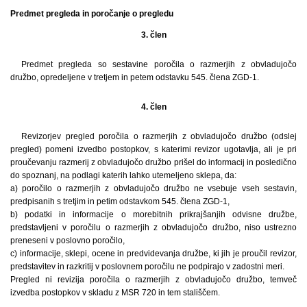
Predmet pregleda in poročanje o pregledu
3. člen
Predmet pregleda so sestavine poročila o razmerjih z obvladujočo
družbo, opredeljene v tretjem in petem odstavku 545. člena ZGD-1.
4. člen
Revizorjev pregled poročila o razmerjih z obvladujočo družbo (odslej
pregled) pomeni izvedbo postopkov, s katerimi revizor ugotavlja, ali je pri
proučevanju razmerij z obvladujočo družbo prišel do informacij in posledično
do spoznanj, na podlagi katerih lahko utemeljeno sklepa, da:
a) poročilo o razmerjih z obvladujočo družbo ne vsebuje vseh sestavin,
predpisanih s tretjim in petim odstavkom 545. člena ZGD-1,
b) podatki in informacije o morebitnih prikrajšanjih odvisne družbe,
predstavljeni v poročilu o razmerjih z obvladujočo družbo, niso ustrezno
preneseni v poslovno poročilo,
c) informacije, sklepi, ocene in predvidevanja družbe, ki jih je proučil revizor,
predstavitev in razkritij v poslovnem poročilu ne podpirajo v zadostni meri.
Pregled ni revizija poročila o razmerjih z obvladujočo družbo, temveč
izvedba postopkov v skladu z MSR 720 in tem stališčem.