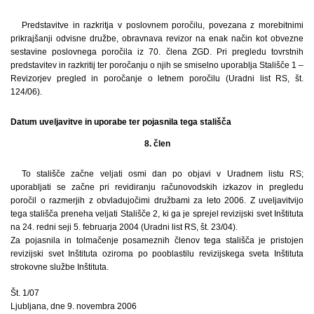
Predstavitve in razkritja v poslovnem poročilu, povezana z morebitnimi
prikrajšanji odvisne družbe, obravnava revizor na enak način kot obvezne
sestavine poslovnega poročila iz 70. člena ZGD. Pri pregledu tovrstnih
predstavitev in razkritij ter poročanju o njih se smiselno uporablja Stališče 1 –
Revizorjev pregled in poročanje o letnem poročilu (Uradni list RS, št.
124/06).
Datum uveljavitve in uporabe ter pojasnila tega stališča
8. člen
To stališče začne veljati osmi dan po objavi v Uradnem listu RS;
uporabljati se začne pri revidiranju računovodskih izkazov in pregledu
poročil o razmerjih z obvladujočimi družbami za leto 2006. Z uveljavitvijo
tega stališča preneha veljati Stališče 2, ki ga je sprejel revizijski svet Inštituta
na 24. redni seji 5. februarja 2004 (Uradni list RS, št. 23/04).
Za pojasnila in tolmačenje posameznih členov tega stališča je pristojen
revizijski svet Inštituta oziroma po pooblastilu revizijskega sveta Inštituta
strokovne službe Inštituta.
Št. 1/07
Ljubljana, dne 9. novembra 2006