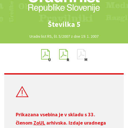
Številka 5
Uradni list RS, št. 5/2007 z dne 19. 1. 2007
Prikazana vsebina je v skladu s 33.
členom
ZoUL
arhivska. Izdaje uradnega