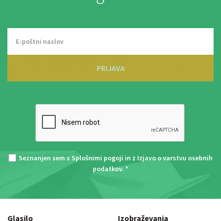
PRIJAVA
Seznanjen sem s
Splošnimi pogoji
in z
Izjavo o varstvu osebnih
podatkov
. *
Glasilo
Izobraževanja