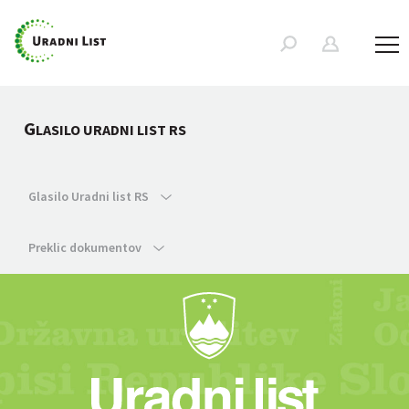
G
LASILO URADNI LIST RS
Glasilo Uradni list RS
Preklic dokumentov