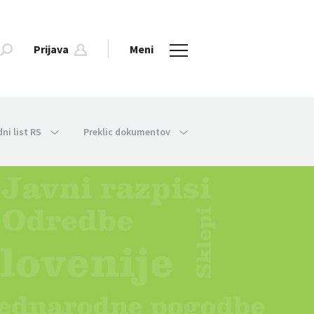
Prijava
Meni
dni list RS
Preklic dokumentov