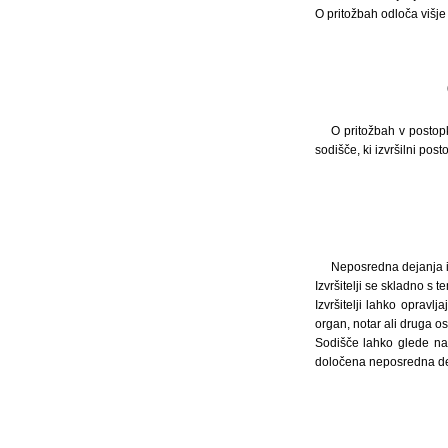
O pritožbah odloča višje
O pritožbah v postop
sodišče, ki izvršilni pos
Neposredna dejanja iz
Izvršitelji se skladno s
Izvršitelji lahko opravl
organ, notar ali druga os
Sodišče lahko glede na 
določena neposredna deja