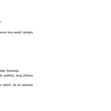
)
aterem ima sedež okrajno
.
like Slovenije.
edi sodišče, drug državni
v odloči, da bo opravilo