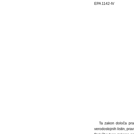
EPA 1142-IV
Ta zakon določa pravi
verodostojnih listin, prav