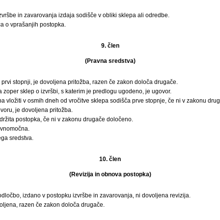
vršbe in zavarovanja izdaja sodišče v obliki sklepa ali odredbe.
a o vprašanjih postopka.
9. člen
(Pravna sredstva)
 prvi stopnji, je dovoljena pritožba, razen če zakon določa drugače.
 zoper sklep o izvršbi, s katerim je predlogu ugodeno, je ugovor.
eba vložiti v osmih dneh od vročitve sklepa sodišča prve stopnje, če ni v zakonu dr
voru, je dovoljena pritožba.
držita postopka, če ni v zakonu drugače določeno.
ravnomočna.
ga sredstva.
10. člen
(Revizija in obnova postopka)
očbo, izdano v postopku izvršbe in zavarovanja, ni dovoljena revizija.
ljena, razen če zakon določa drugače.