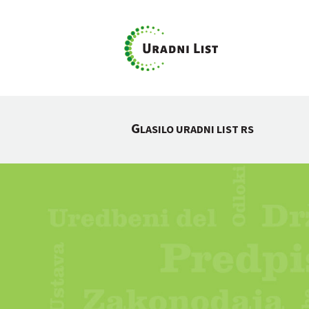
G
LASILO URADNI LIST RS