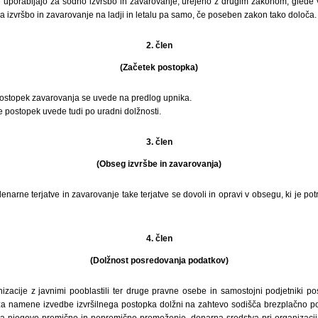
uporabljajo za sodno izvršbo in zavarovanje, urejeno z drugim zakonom, glede v
 izvršbo in zavarovanje na ladji in letalu pa samo, če poseben zakon tako določa.
2. člen
(Začetek postopka)
postopek zavarovanja se uvede na predlog upnika.
 postopek uvede tudi po uradni dolžnosti.
3. člen
(Obseg izvršbe in zavarovanja)
denarne terjatve in zavarovanje take terjatve se dovoli in opravi v obsegu, ki je po
4. člen
(Dolžnost posredovanja podatkov)
nizacije z javnimi pooblastili ter druge pravne osebe in samostojni podjetniki p
 za namene izvedbe izvršilnega postopka dolžni na zahtevo sodišča brezplačno po