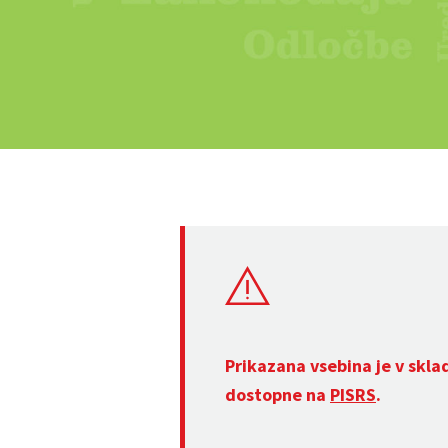
Prikazana vsebina je v skla
dostopne na
PISRS
.