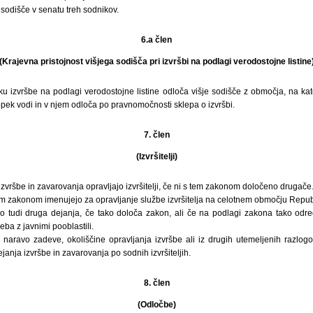
 sodišče v senatu treh sodnikov.
6.a člen
(Krajevna pristojnost višjega sodišča pri izvršbi na podlagi verodostojne listine
ku izvršbe na podlagi verodostojne listine odloča višje sodišče z območja, na k
topek vodi in v njem odloča po pravnomočnosti sklepa o izvršbi.
7. člen
(Izvršitelji)
vršbe in zavarovanja opravljajo izvršitelji, če ni s tem zakonom določeno drugače
 tem zakonom imenujejo za opravljanje službe izvršitelja na celotnem območju Repub
jajo tudi druga dejanja, če tako določa zakon, ali če na podlagi zakona tako odr
eba z javnimi pooblastili.
naravo zadeve, okoliščine opravljanja izvršbe ali iz drugih utemeljenih razlogo
nja izvršbe in zavarovanja po sodnih izvršiteljih.
8. člen
(Odločbe)