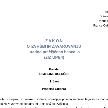
Pre
Držav
Republi
France Cukja
Z A K O N
O IZVRŠBI IN ZAVAROVANJU
uradno prečiščeno besedilo
(ZIZ-UPB4)
Prvi del
TEMELJNE DOLOČBE
1. člen
(Vsebina zakona)
la postopka, po katerem sodišča opravljajo prisilno izvršitev terjatev na podlag
ila za zavarovanje terjatev ter ureja službo izvršitelja.