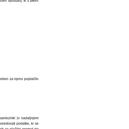
seh vprašanj, ki s takim
treben za njeno poplačilo
osamezniki (v nadaljnjem
sredovati podatke, ki se