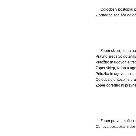
Odločbe v postopku iz
Z odredbo sodišče odloč
Zoper sklep, izdan na
Pravno sredstvo dolžnika
Pritožbo in ugovor je tr
Zoper sklep, izdan o ugo
Pritožba in ugovor ne za
Odločba o pritožbi je p
Zoper odredbo ni pravne
Zoper pravnomočno odl
Obnova postopka ni dovo