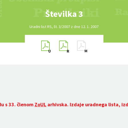
Številka 3
Uradni list RS, št. 3/2007 z dne 12. 1. 2007
du s 33. členom
ZoUL
arhivska. Izdaje uradnega lista, iz