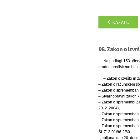
KAZALO
98. Zakon o izvrš
Na podlagi 153. člen
uradno prečiščeno besedi
– Zakon o izvršbi in z
– Zakon o računskem sodi
– Zakon o spremembah in 
– Stvarnopravni zakonik 
– Zakon o spremembi Zak
20. 2. 2004),
– Zakon o spremembah in 
– Zakon o spremembah in 
– Zakon o spremembah in 
Št. 712-01/96-2/60
Ljubljana, dne 20. dec