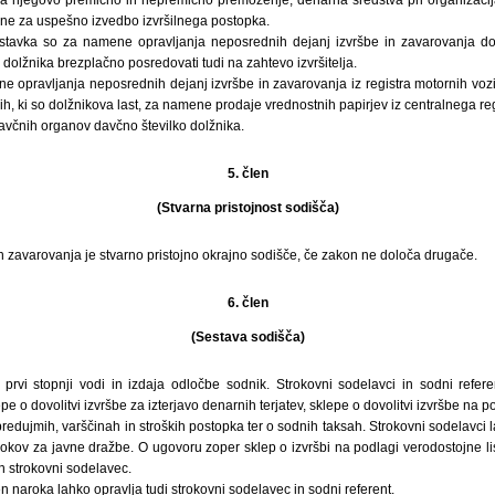
a njegovo premično in nepremično premoženje, denarna sredstva pri organizacija
e za uspešno izvedbo izvršilnega postopka.
stavka so za namene opravljanja neposrednih dejanj izvršbe in zavarovanja d
i dolžnika brezplačno posredovati tudi na zahtevo izvršitelja.
ene opravljanja neposrednih dejanj izvršbe in zavarovanja iz registra motornih voz
ih, ki so dolžnikova last, za namene prodaje vrednostnih papirjev iz centralnega r
davčnih organov davčno številko dolžnika.
5. člen
(Stvarna pristojnost sodišča)
in zavarovanja je stvarno pristojno okrajno sodišče, če zakon ne določa drugače.
6. člen
(Sestava sodišča)
 prvi stopnji vodi in izdaja odločbe sodnik. Strokovni sodelavci in sodni referen
pe o dovolitvi izvršbe za izterjavo denarnih terjatev, sklepe o dovolitvi izvršbe na po
predujmih, varščinah in stroških postopka ter o sodnih taksah. Strokovni sodelavci
rokov za javne dražbe. O ugovoru zoper sklep o izvršbi na podlagi verodostojne li
in strokovni sodelavec.
naroka lahko opravlja tudi strokovni sodelavec in sodni referent.