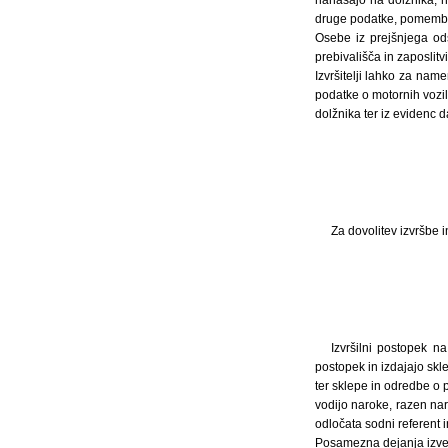
nanašajo na dolžnika, n
druge podatke, pomembn
Osebe iz prejšnjega od
prebivališča in zaposlitv
Izvršitelji lahko za nam
podatke o motornih vozil
dolžnika ter iz evidenc 
Za dovolitev izvršbe 
Izvršilni postopek na
postopek in izdajajo skle
ter sklepe in odredbe o 
vodijo naroke, razen na
odločata sodni referent 
Posamezna dejanja izven 