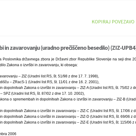
KOPIRAJ POVEZAVO
bi in zavarovanju (uradno prečiščeno besedilo) (ZIZ-UPB4)
a Poslovnika državnega zbora je Državni zbor Republike Slovenije na seji dne 2
lo Zakona o izvršbi in zavarovanju, ki obsega:
avarovanju – ZIZ (Uradni list RS, št. 51/98 z dne 17. 7. 1998),
šču – ZRacS-1 (Uradni list RS, št. 11/01 z dne 16. 2. 2001),
dopolnitvah Zakona o izvršbi in zavarovanju – ZIZ-A (Uradni list RS, št. 75/02 z dn
– SPZ (Uradni list RS, št. 87/02 z dne 17. 10. 2002),
ona o spremembah in dopolnitvah Zakona o izvršbi in zavarovanju – ZIZ-B (Uradni 
dopolnitvah Zakona o izvršbi in zavarovanju – ZIZ-C (Uradni list RS, št. 17/06 z d
dopolnitvah Zakona o izvršbi in zavarovanju – ZIZ-D (Uradni list RS, št. 69/06 z dn
dopolnitvah Zakona o izvršbi in zavarovanju – ZIZ-E (Uradni list RS, št. 115/06 z 
embra 2006