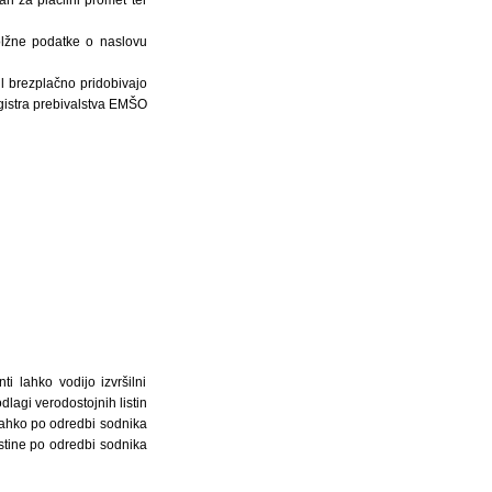
h za plačilni promet ter
olžne podatke o naslovu
il brezplačno pridobivajo
egistra prebivalstva EMŠO
ti lahko vodijo izvršilni
dlagi verodostojnih listin
 lahko po odredbi sodnika
stine po odredbi sodnika