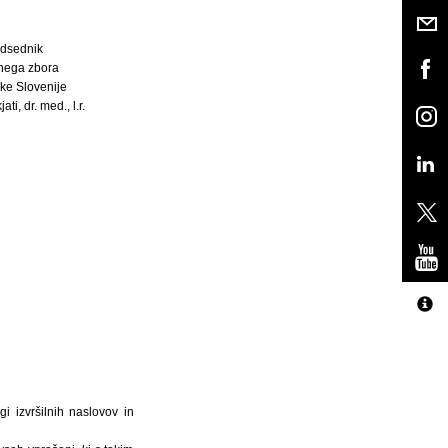
dsednik
nega zbora
ke Slovenije
ti, dr. med., l.r.
i izvršilnih naslovov in