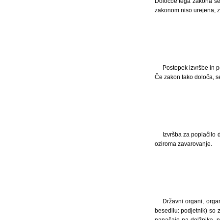
Določbe tega zakona se 
zakonom niso urejena, za
Postopek izvršbe in 
Če zakon tako določa, se
Izvršba za poplačilo 
oziroma zavarovanje.
Državni organi, orga
besedilu: podjetnik) so