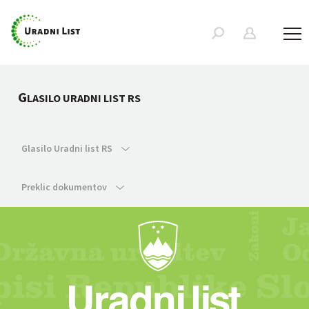
G
LASILO URADNI LIST RS
Glasilo Uradni list RS
Preklic dokumentov