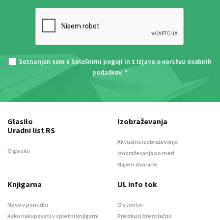
Seznanjen sem s
Splošnimi pogoji
in z
Izjavo o varstvu osebnih
podatkov
. *
Glasilo
Izobraževanja
Uradni list RS
Aktualna izobraževanja
O glasilu
Izobraževanja po meri
Najem dvorane
Knjigarna
UL info tok
Novo v ponudbi
O storitvi
Kako nakupovati v spletni knjigarni
Preizkusi brezplačno