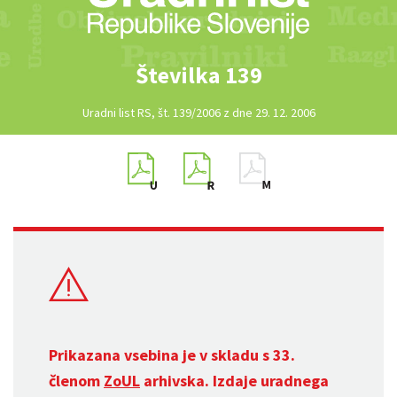
Številka 139
Uradni list RS, št. 139/2006 z dne 29. 12. 2006
Prikazana vsebina je v skladu s 33.
členom
ZoUL
arhivska. Izdaje uradnega