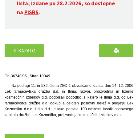
lista, izdane po 28.2.2026, so dostopne
na
PISRS
.
KAZALO
Ob-36740/06 , Stran 10049
Na podlagi 11. in 532. člena ZGD-1 obveščamo, da sta dne 14. 12. 2006
Lek farmacevtska družba d.d. in Ilirija, razvoj, proizvodnja in trženje
kozmetičnih izdelkov d.d. podpisali pogodbo, s katero je Ilirija d.d. od Lek
farmacevstke družbe d.d. odkupila celoten poslovni delež v podjetju Lek
Kozmetika d.o.o. Ilirija d.d. je tako postala 100-odstotni lasnik osnovnega
kapitala družbe Lek Kozmetika, proizvodnja kozmetičnih izdelkov d.o.o.