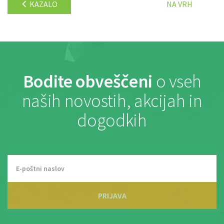
KAZALO
NA VRH
Bodite obveščeni
o vseh
naših novostih, akcijah in
dogodkih
PRIJAVA